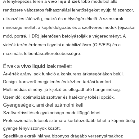
A fényképezés terén a
vivo liquid izek
több modulból álló
rendszere változatos felhasználási lehetőségeket nyújt: fő szenzor,
ultraszéles látószög, makró és mélységérzékelő. A szenzorok
minősége mellett a képfeldolgozás és a szoftveres módok (éjszakai
mód, portré, HDR) jelentősen befolyásolják a végeredményt. A
videók terén érdemes figyelni a stabilizálásra (OIS/EIS) és a
maximális felbontásra/keretsebességre.
Érvek a
vivo liquid izek
mellett
Ár-érték arány: sok funkció a konkurens árkategóriákon belül.
Design: korszerű megjelenés és kézben tartási komfort.
Multimédiás élmény: jó kijelző és elfogadható hangminőség.
Üzemidő: optimalizált szoftver és hatékony töltési opciók.
Gyengeségek, amikkel számolni kell
Szoftverfrissítések gyakorisága modellfüggő lehet.
Professzionális fotósok számára korlátozottabb lehet a képminőség
gyenge fényviszonyok között.
Specifikus extrák hiánya bizonyos drágább versenytársakhoz