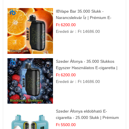
IBVape Bar 35.000 Slukk -
Narancslekvár Íz | Prémium E-
cigaretta
Ft 6200.00
Eredeti ár：
Ft 14686.00
Szeder Áfonya - 35.000 Slukkos
Egyszer Használatos E-cigaretta |
Prémium Ízélmény
Ft 6200.00
Eredeti ár：
Ft 14686.00
Szeder Áfonya eldobható E-
cigaretta - 25.000 Slukk | Prémium
Gyümölcs Íz
Ft 5500.00