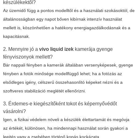
készülékektől?
Az üzemidő függ a pontos modelltől és a használati szokásoktól, de
általánosságban egy napot bőven kibírnak intenzív használat
mellett is, köszönhetően a hatékony energiagazdálkodásnak és a
kapacitásnak.
2. Mennyire jó a
vivo liquid izek
kamerája gyenge
fényviszonyok mellett?
Bár nappali fényben a kamerák általában versenyképesek, gyenge
fényben a fotók minősége modellfüggő lehet; ha a fotózás az
elsődleges igény, célszerű összehasonlító képeket nézni és a
szoftveres stabilizáció meglétét ellenőrizni.
3. Érdemes-e kiegészítőként tokot és képernyővédőt
vásárolni?
Igen, a fizikai védelem növeli a készülék élettartamát és megóvja
az értékét, különösen, ha mindennapi használat során gyakori a
leejtés vagy a zsebében történő kopás kockázata.