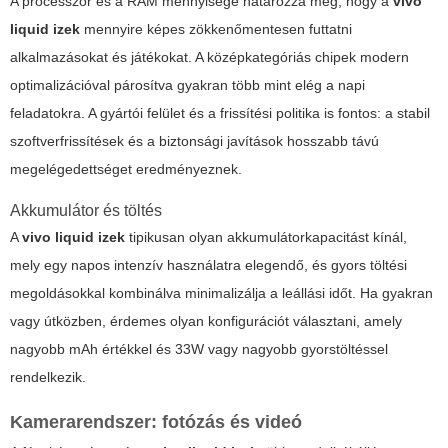
A processzor és a RAM mennyisége határozza meg, hogy a
vivo
liquid izek
mennyire képes zökkenőmentesen futtatni
alkalmazásokat és játékokat. A középkategóriás chipek modern
optimalizációval párosítva gyakran több mint elég a napi
feladatokra. A gyártói felület és a frissítési politika is fontos: a stabil
szoftverfrissítések és a biztonsági javítások hosszabb távú
megelégedettséget eredményeznek.
Akkumulátor és töltés
A
vivo liquid izek
tipikusan olyan akkumulátorkapacitást kínál,
mely egy napos intenzív használatra elegendő, és gyors töltési
megoldásokkal kombinálva minimalizálja a leállási időt. Ha gyakran
vagy útközben, érdemes olyan konfigurációt választani, amely
nagyobb mAh értékkel és 33W vagy nagyobb gyorstöltéssel
rendelkezik.
Kamerarendszer: fotózás és videó