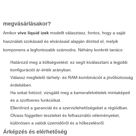
megvásárlásakor?
Amikor
vivo liquid izek
modellt választasz, fontos, hogy a saját
használati szokásaid és elvárásaid alapján döntsd el, melyik
komponens a legfontosabb számodra. Néhány konkrét tanács:
Határozd meg a költségvetést: ez segít kiválasztani a legjobb
konfigurációt ár-érték arányban.
Válassz megfelelő tárhely- és RAM-kombinációt a jövőbiztosság
érdekében.
Ha sokat fotózol, vizsgáld meg a kamerafelvételek mintaképeit
és a szoftveres funkciókat.
Ellenőrizd a garanciát és a szervizlehetőségeket a régiódban.
Olvass független teszteket és felhasználói véleményeket,
különösen a valódi üzemidőről és a hőkezelésről.
Árképzés és elérhetőség