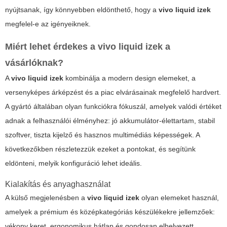
nyújtsanak, így könnyebben eldönthető, hogy a
vivo liquid izek
megfelel-e az igényeiknek.
Miért lehet érdekes a
vivo liquid izek
a
vásárlóknak?
A
vivo liquid izek
kombinálja a modern design elemeket, a
versenyképes árképzést és a piac elvárásainak megfelelő hardvert.
A gyártó általában olyan funkciókra fókuszál, amelyek valódi értéket
adnak a felhasználói élményhez: jó akkumulátor-élettartam, stabil
szoftver, tiszta kijelző és hasznos multimédiás képességek. A
következőkben részletezzük ezeket a pontokat, és segítünk
eldönteni, melyik konfiguráció lehet ideális.
Kialakítás és anyaghasználat
A külső megjelenésben a
vivo liquid izek
olyan elemeket használ,
amelyek a prémium és középkategóriás készülékekre jellemzőek:
vékony keret, ergonomikus hátlap és gondosan elhelyezett