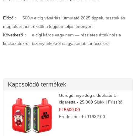
Előző：
500w e cig vásárlási útmutató 2025 tippek, tesztek és
megtakarítási trükkök a legjobb teljesítményért
Következő：
e cigi káros vagy nem — részletes áttekintés a
kockázatokról, bizonyítékokról és gyakorlati tanácsokról
Kapcsolódó termékek
Görögdinnye Jég eldobható E-
cigaretta - 25.000 Slukk | Frissítő
Nyári Íz
Ft 5500.00
Eredeti ár：
Ft 11932.00