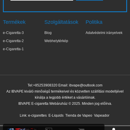
Termékek
Szolgáltatások
Politika
e-Cigaretta-3
Blog
Adatvédelmi irányelvek
e-Cigaretta-2
Webhelytérkép
e-Cigaretta-1
Tel:+85253908320 Email:
ibvape@outlook.com
Az IBVAPE kiváló minőségű termékeivel és közvetlen szállítási modelljével
kínálja a legjobb értéket a vásárlóinak.
IBVAPE E-cigaretta Webáruház © 2025. Minden jog előírva.
✕
Ter***a
Nemrég vásárolt
Link:
e-cigarettes
E-Liquids
Tienda de Vapeo
Vapeador