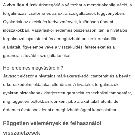
A
vivo liquid izek
árkategóriája változhat a memóriakonfiguráció, a
forgalmazási csatorna és az extra szolgáltatások függvényében.
Gyakoriak az akciók és kedvezmények, különösen ünnepi
időszakokban. Vásárláskor érdemes összehasonlítani a hivatalos
forgalmazói ajánlatokat és a megbízható online kereskedők
ajánlatait, figyelembe véve a visszaküldési feltételeket és a
garanciális további szolgáltatásokat.
Hol érdemes megvásárolni?
Javasolt először a hivatalos márkakereskedői csatornát és a bevált
e-kereskedelmi oldalakat ellenőrizni. A hivatalos forgalmazók
gyakran biztosítanak kiterjesztett garanciát és technikai támogatást,
míg független boltokban időnként jobb árakat találhatunk, de
érdemes óvatosnak lenni a megbízhatósággal kapcsolatban.
Független vélemények és felhasználói
visszajelzések