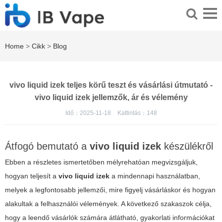
Home
>
Cikk
>
Blog
vivo liquid izek teljes körű teszt és vásárlási útmutató -
vivo liquid izek jellemzők, ár és vélemény
Idő：2025-11-18
Kattintás：
148
Átfogó bemutató a
vivo liquid izek
készülékről
Ebben a részletes ismertetőben mélyrehatóan megvizsgáljuk,
hogyan teljesít a
vivo liquid izek
a mindennapi használatban,
melyek a legfontosabb jellemzői, mire figyelj vásárláskor és hogyan
alakultak a felhasználói vélemények. A következő szakaszok célja,
hogy a leendő vásárlók számára átlátható, gyakorlati információkat