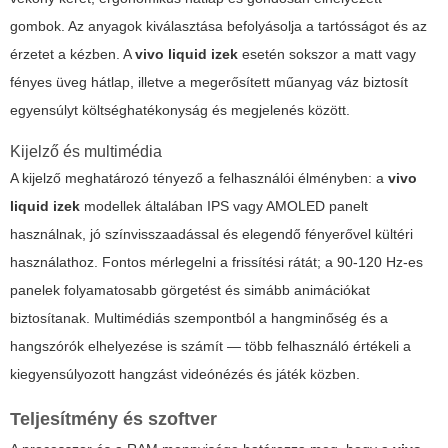
gombok. Az anyagok kiválasztása befolyásolja a tartósságot és az
érzetet a kézben. A
vivo liquid izek
esetén sokszor a matt vagy
fényes üveg hátlap, illetve a megerősített műanyag váz biztosít
egyensúlyt költséghatékonyság és megjelenés között.
Kijelző és multimédia
A kijelző meghatározó tényező a felhasználói élményben: a
vivo
liquid izek
modellek általában IPS vagy AMOLED panelt
használnak, jó színvisszaadással és elegendő fényerővel kültéri
használathoz. Fontos mérlegelni a frissítési rátát; a 90-120 Hz-es
panelek folyamatosabb görgetést és simább animációkat
biztosítanak. Multimédiás szempontból a hangminőség és a
hangszórók elhelyezése is számít — több felhasználó értékeli a
kiegyensúlyozott hangzást videónézés és játék közben.
Teljesítmény és szoftver