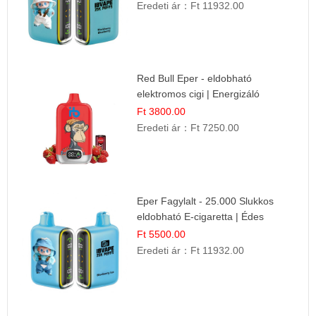
Eredeti ár：
Ft 11932.00
Red Bull Eper - eldobható
elektromos cigi | Energizáló
Gyümölcs Íz
Ft 3800.00
Eredeti ár：
Ft 7250.00
Eper Fagylalt - 25.000 Slukkos
eldobható E-cigaretta | Édes
Desszert Íz
Ft 5500.00
Eredeti ár：
Ft 11932.00