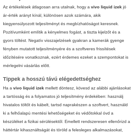
Az értékelések átlagosan arra utalnak, hogy a
vivo liquid izek
jó
ár-érték arányt kínál, különösen azok számára, akik
kiegyensúlyozott teljesítményt és megbízhatóságot keresnek.
Pozitívumként említik a kényelmes fogást, a tiszta kijelzőt és a
gyors töltést. Negatív visszajelzések gyakran a kamerák gyenge
fényben mutatott teljesítményére és a szoftveres frissítések
időzítésére vonatkoznak, ezért érdemes ezeket a szempontokat is
mérlegelni vásárlás előtt.
Tippek a hosszú távú elégedettséghez
Ha a
vivo liquid izek
mellett döntesz, kövesd az alábbi ajánlásokat
a tartósság és a folyamatos jó teljesítmény érdekében: használj
hivatalos töltőt és kábelt, tartsd naprakészen a szoftvert, használd
ki a felhőalapú mentési lehetőségeket és védőtokkal óvd a
készüléket a fizikai sérülésektől. Emellett rendszeresen ellenőrizd a
háttértár kihasználtságát és töröld a felesleges alkalmazásokat,