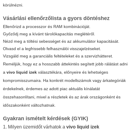
körülnézni.
Vásárlási ellenőrzőlista a gyors döntéshez
Ellenőrizd a processzor és RAM kombinációját.
Győződj meg a kívánt tárolókapacitás meglétéről.
Nézd meg a töltési sebességet és az akkumulátor kapacitását.
Olvasd el a legfrissebb felhasználói visszajelzéseket.
Vizsgáld meg a garanciális feltételeket és a szervizhátteret.
Reméljük, hogy ez a hosszabb áttekintés segített jobb rálátást adni
a
vivo liquid izek
választékára, előnyeire és lehetséges
kompromisszumaira. Ha konkrét modellszámok vagy árkategóriák
érdekelnek, érdemes az adott piac aktuális kínálatát
összehasonlítani, mivel a részletek és az árak országonként és
időszakonként változhatnak.
Gyakran ismételt kérdések (GYIK)
1. Milyen üzemidőt várhatok a
vivo liquid izek