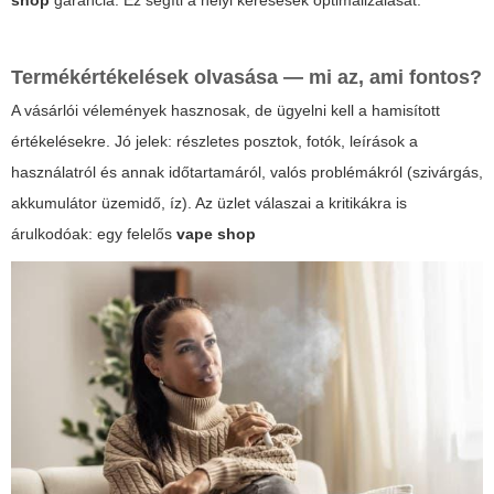
shop
garancia. Ez segíti a helyi keresések optimalizálását.
Termékértékelések olvasása — mi az, ami fontos?
A vásárlói vélemények hasznosak, de ügyelni kell a hamisított
értékelésekre. Jó jelek: részletes posztok, fotók, leírások a
használatról és annak időtartamáról, valós problémákról (szivárgás,
akkumulátor üzemidő, íz). Az üzlet válaszai a kritikákra is
árulkodóak: egy felelős
vape shop