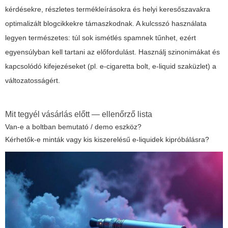
kérdésekre, részletes termékleírásokra és helyi keresőszavakra
optimalizált blogcikkekre támaszkodnak. A kulcsszó használata
legyen természetes: túl sok ismétlés spamnek tűnhet, ezért
egyensúlyban kell tartani az előfordulást. Használj
szinonimákat
és
kapcsolódó kifejezéseket (pl. e-cigaretta bolt, e-liquid szaküzlet) a
változatosságért.
Mit tegyél vásárlás előtt — ellenőrző lista
Van-e a boltban bemutató / demo eszköz?
Kérhetők-e minták vagy kis kiszerelésű e-liquidek kipróbálásra?