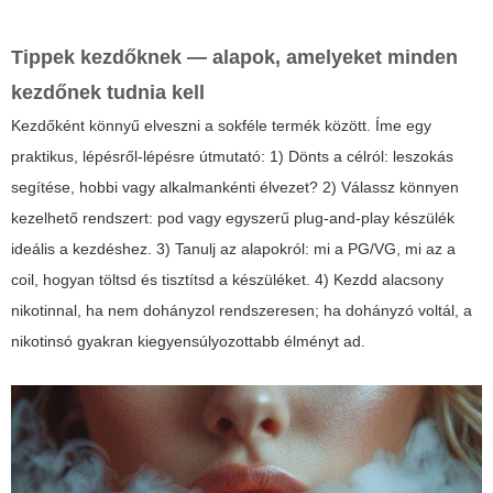
Tippek kezdőknek — alapok, amelyeket minden
kezdőnek tudnia kell
Kezdőként könnyű elveszni a sokféle termék között. Íme egy
praktikus, lépésről-lépésre útmutató: 1) Dönts a célról: leszokás
segítése, hobbi vagy alkalmankénti élvezet? 2) Válassz könnyen
kezelhető rendszert: pod vagy egyszerű plug-and-play készülék
ideális a kezdéshez. 3) Tanulj az alapokról: mi a PG/VG, mi az a
coil, hogyan töltsd és tisztítsd a készüléket. 4) Kezdd alacsony
nikotinnal, ha nem dohányzol rendszeresen; ha dohányzó voltál, a
nikotinsó gyakran kiegyensúlyozottabb élményt ad.