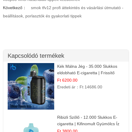
Következő：
smok tfv12 profi áttekintés és vásárlási útmutató -
beállítások, porlasztók és gyakorlati tippek
Kapcsolódó termékek
Kék Málna Jég - 35.000 Slukkos
eldobható E-cigaretta | Frissítő
Ízélmény
Ft 6200.00
Eredeti ár：
Ft 14686.00
Ribizli Szőlő - 12.000 Slukkos E-
cigaretta | Kifinomult Gyümölcs Íz
Ft 3800.00