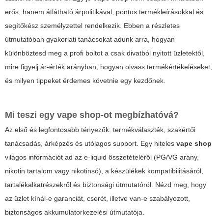
erős, hanem átlátható árpolitikával, pontos termékleírásokkal és
segítőkész személyzettel rendelkezik. Ebben a részletes
útmutatóban gyakorlati tanácsokat adunk arra, hogyan
különböztesd meg a profi boltot a csak divatból nyitott üzletektől,
mire figyelj ár-érték arányban, hogyan olvass termékértékeléseket,
és milyen tippeket érdemes követnie egy kezdőnek.
Mi teszi egy
vape shop
-ot megbízhatóvá?
Az első és legfontosabb tényezők: termékválaszték, szakértői
tanácsadás, árképzés és utólagos support. Egy hiteles
vape shop
világos információt ad az e-liquid összetételéről (PG/VG arány,
nikotin tartalom vagy nikotinsó), a készülékek kompatibilitásáról,
tartalékalkatrészekről és biztonsági útmutatóról. Nézd meg, hogy
az üzlet kínál-e garanciát, cserét, illetve van-e szabályozott,
biztonságos akkumulátorkezelési útmutatója.