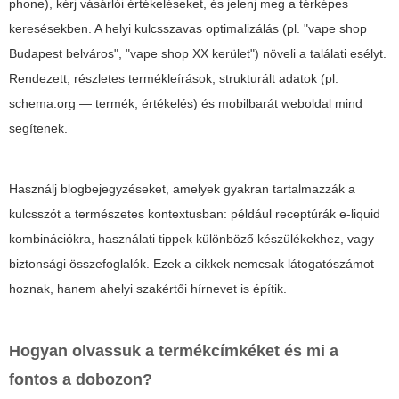
phone), kérj vásárlói értékeléseket, és jelenj meg a térképes
keresésekben. A helyi kulcsszavas optimalizálás (pl. "vape shop
Budapest belváros", "vape shop XX kerület") növeli a találati esélyt.
Rendezett, részletes termékleírások, strukturált adatok (pl.
schema.org — termék, értékelés) és mobilbarát weboldal mind
segítenek.
Használj blogbejegyzéseket, amelyek gyakran tartalmazzák a
kulcsszót a természetes kontextusban: például receptúrák e-liquid
kombinációkra, használati tippek különböző készülékekhez, vagy
biztonsági összefoglalók. Ezek a cikkek nemcsak látogatószámot
hoznak, hanem ahelyi szakértői hírnevet is építik.
Hogyan olvassuk a termékcímkéket és mi a
fontos a dobozon?