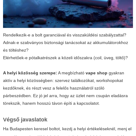
Rendelkezik-e a bolt garanciával és visszaküldési szabályzattal?
Adnak-e szabványos biztonsági tanácsokat az akkumulátorokhoz
és töltéshez?
Elérhetőek-e pótalkatrészek a közeli időszakra (coil, üveg, töltő)?
A helyi közösség szerepe:
A megbízható
vape shop
gyakran
aktív a helyi közösségben: szervez találkozókat, workshopokat
kezdőknek, és részt vesz a felelős használatról szóló
párbeszédben. Ez jó jel arra, hogy az üzlet nem csupán eladásra
törekszik, hanem hosszú távon építi a kapcsolatot.
Végső javaslatok
Ha Budapesten keresel boltot, kezdj a helyi értékeléseknél, menj el