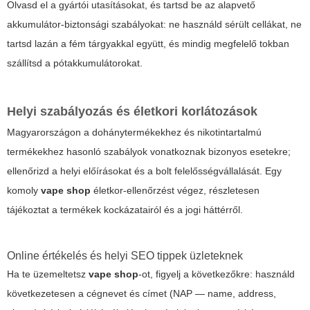
Olvasd el a gyártói utasításokat, és tartsd be az alapvető
akkumulátor-biztonsági szabályokat: ne használd sérült cellákat, ne
tartsd lazán a fém tárgyakkal együtt, és mindig megfelelő tokban
szállítsd a pótakkumulátorokat.
Helyi szabályozás és életkori korlátozások
Magyarországon a dohánytermékekhez és nikotintartalmú
termékekhez hasonló szabályok vonatkoznak bizonyos esetekre;
ellenőrizd a helyi előírásokat és a bolt felelősségvállalását. Egy
komoly
vape shop
életkor-ellenőrzést végez, részletesen
tájékoztat a termékek kockázatairól és a jogi háttérről.
Online értékelés és helyi SEO tippek üzleteknek
Ha te üzemeltetsz
vape shop
-ot, figyelj a következőkre: használd
következetesen a cégnevet és címet (NAP — name, address,