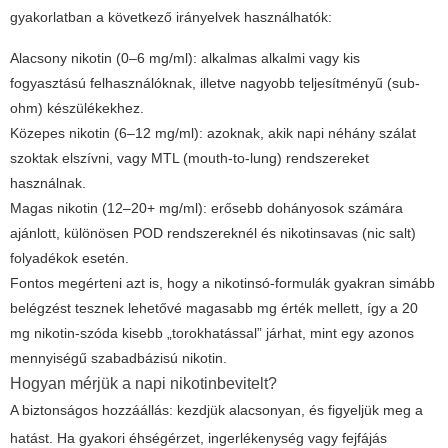
gyakorlatban a következő irányelvek használhatók:
Alacsony nikotin (0–6 mg/ml): alkalmas alkalmi vagy kis
fogyasztású felhasználóknak, illetve nagyobb teljesítményű (sub-
ohm) készülékekhez.
Közepes nikotin (6–12 mg/ml): azoknak, akik napi néhány szálat
szoktak elszívni, vagy MTL (mouth-to-lung) rendszereket
használnak.
Magas nikotin (12–20+ mg/ml): erősebb dohányosok számára
ajánlott, különösen POD rendszereknél és nikotinsavas (nic salt)
folyadékok esetén.
Fontos megérteni azt is, hogy a nikotinsó-formulák gyakran simább
belégzést tesznek lehetővé magasabb mg érték mellett, így a 20
mg nikotin-szóda kisebb „torokhatással” járhat, mint egy azonos
mennyiségű szabadbázisú nikotin.
Hogyan mérjük a napi nikotinbevitelt?
A biztonságos hozzáállás: kezdjük alacsonyan, és figyeljük meg a
hatást. Ha gyakori éhségérzet, ingerlékenység vagy fejfájás