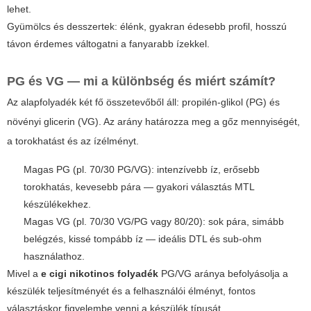
lehet.
Gyümölcs és desszertek: élénk, gyakran édesebb profil, hosszú
távon érdemes váltogatni a fanyarabb ízekkel.
PG és VG — mi a különbség és miért számít?
Az alapfolyadék két fő összetevőből áll: propilén-glikol (PG) és
növényi glicerin (VG). Az arány határozza meg a gőz mennyiségét,
a torokhatást és az ízélményt.
Magas PG (pl. 70/30 PG/VG): intenzívebb íz, erősebb
torokhatás, kevesebb pára — gyakori választás MTL
készülékekhez.
Magas VG (pl. 70/30 VG/PG vagy 80/20): sok pára, simább
belégzés, kissé tompább íz — ideális DTL és sub-ohm
használathoz.
Mivel a
e cigi nikotinos folyadék
PG/VG aránya befolyásolja a
készülék teljesítményét és a felhasználói élményt, fontos
választáskor figyelembe venni a készülék típusát.