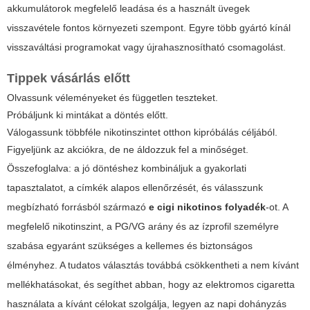
akkumulátorok megfelelő leadása és a használt üvegek
visszavétele fontos környezeti szempont. Egyre több gyártó kínál
visszaváltási programokat vagy újrahasznosítható csomagolást.
Tippek vásárlás előtt
Olvassunk véleményeket és független teszteket.
Próbáljunk ki mintákat a döntés előtt.
Válogassunk többféle nikotinszintet otthon kipróbálás céljából.
Figyeljünk az akciókra, de ne áldozzuk fel a minőséget.
Összefoglalva: a jó döntéshez kombináljuk a gyakorlati
tapasztalatot, a címkék alapos ellenőrzését, és válasszunk
megbízható forrásból származó
e cigi nikotinos folyadék
-ot. A
megfelelő nikotinszint, a PG/VG arány és az ízprofil személyre
szabása egyaránt szükséges a kellemes és biztonságos
élményhez. A tudatos választás továbbá csökkentheti a nem kívánt
mellékhatásokat, és segíthet abban, hogy az elektromos cigaretta
használata a kívánt célokat szolgálja, legyen az napi dohányzás