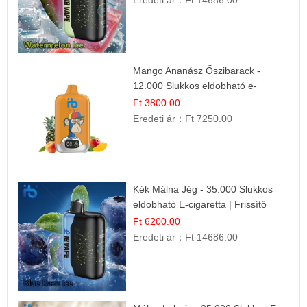
Mango Ananász Őszibarack -
12.000 Slukkos eldobható e-
Cigaretta
Ft 3800.00
Eredeti ár：
Ft 7250.00
Kék Málna Jég - 35.000 Slukkos
eldobható E-cigaretta | Frissítő
Ízélmény
Ft 6200.00
Eredeti ár：
Ft 14686.00