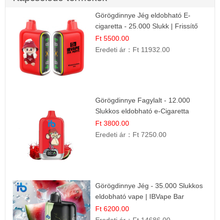
Görögdinnye Jég eldobható E-
cigaretta - 25.000 Slukk | Frissítő
Nyári Íz
Ft 5500.00
Eredeti ár：
Ft 11932.00
Görögdinnye Fagylalt - 12.000
Slukkos eldobható e-Cigaretta
Ft 3800.00
Eredeti ár：
Ft 7250.00
Görögdinnye Jég - 35.000 Slukkos
eldobható vape | IBVape Bar
Frissítő Nyári Íz
Ft 6200.00
Eredeti ár：
Ft 14686.00