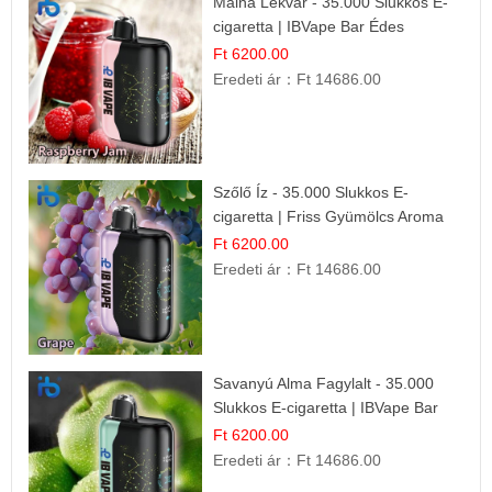
Málna Lekvár - 35.000 Slukkos E-
cigaretta | IBVape Bar Édes
Gyümölcs Íz
Ft 6200.00
Eredeti ár：
Ft 14686.00
Szőlő Íz - 35.000 Slukkos E-
cigaretta | Friss Gyümölcs Aroma
Ft 6200.00
Eredeti ár：
Ft 14686.00
Savanyú Alma Fagylalt - 35.000
Slukkos E-cigaretta | IBVape Bar
Ft 6200.00
Eredeti ár：
Ft 14686.00