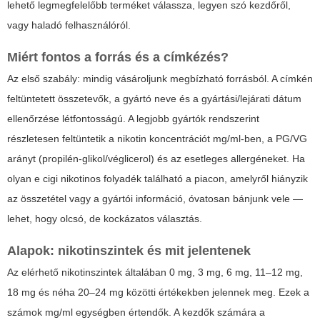
lehető legmegfelelőbb terméket válassza, legyen szó kezdőről,
vagy haladó felhasználóról.
Miért fontos a forrás és a címkézés?
Az első szabály: mindig vásároljunk megbízható forrásból. A címkén
feltüntetett összetevők, a gyártó neve és a gyártási/lejárati dátum
ellenőrzése létfontosságú. A legjobb gyártók rendszerint
részletesen feltüntetik a nikotin koncentrációt mg/ml-ben, a PG/VG
arányt (propilén-glikol/véglicerol) és az esetleges allergéneket. Ha
olyan
e cigi nikotinos folyadék
található a piacon, amelyről hiányzik
az összetétel vagy a gyártói információ, óvatosan bánjunk vele —
lehet, hogy olcsó, de kockázatos választás.
Alapok: nikotinszintek és mit jelentenek
Az elérhető nikotinszintek általában 0 mg, 3 mg, 6 mg, 11–12 mg,
18 mg és néha 20–24 mg közötti értékekben jelennek meg. Ezek a
számok mg/ml egységben értendők. A kezdők számára a