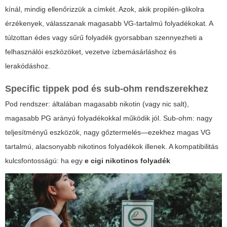
kínál, mindig ellenőrizzük a címkét. Azok, akik propilén-glikolra
érzékenyek, válasszanak magasabb VG-tartalmú folyadékokat. A
túlzottan édes vagy sűrű folyadék gyorsabban szennyezheti a
felhasználói eszközöket, vezetve ízbemásárláshoz és
lerakódáshoz.
Specific tippek pod és sub-ohm rendszerekhez
Pod rendszer: általában magasabb nikotin (vagy nic salt),
magasabb PG arányú folyadékokkal működik jól. Sub-ohm: nagy
teljesítményű eszközök, nagy gőztermelés—ezekhez magas VG
tartalmú, alacsonyabb nikotinos folyadékok illenek. A kompatibilitás
kulcsfontosságú: ha egy
e cigi nikotinos folyadék