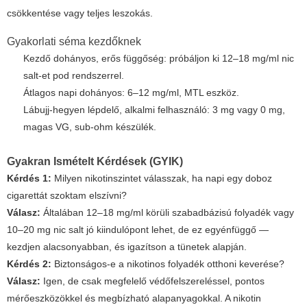
csökkentése vagy teljes leszokás.
Gyakorlati séma kezdőknek
Kezdő dohányos, erős függőség: próbáljon ki 12–18 mg/ml nic
salt-et pod rendszerrel.
Átlagos napi dohányos: 6–12 mg/ml, MTL eszköz.
Lábujj-hegyen lépdelő, alkalmi felhasználó: 3 mg vagy 0 mg,
magas VG, sub-ohm készülék.
Gyakran Ismételt Kérdések (GYIK)
Kérdés 1:
Milyen nikotinszintet válasszak, ha napi egy doboz
cigarettát szoktam elszívni?
Válasz:
Általában 12–18 mg/ml körüli szabadbázisú folyadék vagy
10–20 mg nic salt jó kiindulópont lehet, de ez egyénfüggő —
kezdjen alacsonyabban, és igazítson a tünetek alapján.
Kérdés 2:
Biztonságos-e a nikotinos folyadék otthoni keverése?
Válasz:
Igen, de csak megfelelő védőfelszereléssel, pontos
mérőeszközökkel és megbízható alapanyagokkal. A nikotin