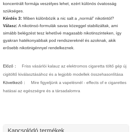
koncentrált formája veszélyes lehet, ezért különös óvatosság
szükséges.
Kérdés 3:
Miben különbözik a nic salt a „normál” nikotintól?
Válasz:
A nikotinsó-formulák savas közeggel stabilizáltak, ami
simább belégzést tesz lehetővé magasabb nikotinszinteken, így
gyakran hatékonyabbak pod rendszereknél és azoknak, akik
erősebb nikotinigénnyel rendelkeznek.
Előző：
Friss vásárlói kalauz az elektromos cigaretta töltő gép új
cigitöltő kiválasztásához és a legjobb modellek összehasonlítása
Következő：
Mire figyeljünk a vapelésnél - effects of e cigarettes
hatásai az egészségre és a társadalomra
Kapcsolódó termékek