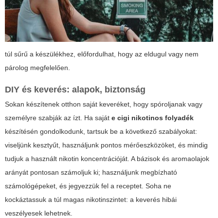
túl sűrű a készülékhez, előfordulhat, hogy az eldugul vagy nem
párolog megfelelően.
DIY és keverés: alapok, biztonság
Sokan készítenek otthon saját keveréket, hogy spóroljanak vagy
személyre szabják az ízt. Ha saját
e cigi nikotinos folyadék
készítésén gondolkodunk, tartsuk be a következő szabályokat:
viseljünk kesztyűt, használjunk pontos mérőeszközöket, és mindig
tudjuk a használt nikotin koncentrációját. A bázisok és aromaolajok
arányát pontosan számoljuk ki; használjunk megbízható
számológépeket, és jegyezzük fel a receptet. Soha ne
kockáztassuk a túl magas nikotinszintet: a keverés hibái
veszélyesek lehetnek.