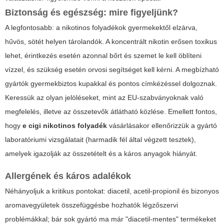
Biztonság és egészség: mire figyeljünk?
A legfontosabb: a nikotinos folyadékok gyermekektől elzárva,
hűvös, sötét helyen tárolandók. A koncentrált nikotin erősen toxikus
lehet, érintkezés esetén azonnal bőrt és szemet le kell öblíteni
vízzel, és szükség esetén orvosi segítséget kell kérni. A megbízható
gyártók gyermekbiztos kupakkal és pontos címkézéssel dolgoznak.
Keressük az olyan jelöléseket, mint az EU-szabványoknak való
megfelelés, illetve az összetevők átlátható közlése. Emellett fontos,
hogy
e cigi nikotinos folyadék
vásárlásakor ellenőrizzük a gyártó
laboratóriumi vizsgálatait (harmadik fél által végzett tesztek),
amelyek igazolják az összetételt és a káros anyagok hiányát.
Allergének és káros adalékok
Néhányoljuk a kritikus pontokat: diacetil, acetil-propionil és bizonyos
aromavegyületek összefüggésbe hozhatók légzőszervi
problémákkal; bár sok gyártó ma már "diacetil-mentes" termékeket