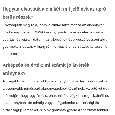
Hogyan olvassuk a címkét: mit jelölnek az apró
betűs részek?
Győződjünk meg róla, hogy a címke tartalmazza az alábbiakat:
nikotin mg/ml-ben, PG/VG arány, gyártó neve és elérhetősége,
gyártási és lejárati dátum, az allergének és a veszélyességi ábra,
gyermekbiztos zár. A hiányzó információ piros zászló: keressünk
másik terméket.
Árképzés és érték: mi számít jó ár-érték
aránynak?
A drágább nem mindig jobb, de a nagyon olcsó termékek gyakran
alacsonyabb minőségű alapanyagokból készülnek. Az értéket úgy
mérhetjük, hogy egy ár-összehasonlítást végzünk mg nikotin/ft és
ml/ft arányban, de mindig vegyük figyelembe a minőségi és
biztonsági jellemzőket is. A megbízható gyártókra fordított többlet