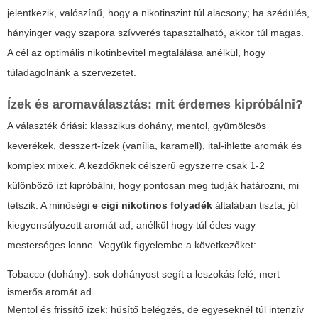
jelentkezik, valószínű, hogy a nikotinszint túl alacsony; ha szédülés,
hányinger vagy szapora szívverés tapasztalható, akkor túl magas.
A cél az optimális nikotinbevitel megtalálása anélkül, hogy
túladagolnánk a szervezetet.
Ízek és aromaválasztás: mit érdemes kipróbálni?
A választék óriási: klasszikus dohány, mentol, gyümölcsös
keverékek, desszert-ízek (vanília, karamell), ital-ihlette aromák és
komplex mixek. A kezdőknek célszerű egyszerre csak 1-2
különböző ízt kipróbálni, hogy pontosan meg tudják határozni, mi
tetszik. A minőségi
e cigi nikotinos folyadék
általában tiszta, jól
kiegyensúlyozott aromát ad, anélkül hogy túl édes vagy
mesterséges lenne. Vegyük figyelembe a következőket:
Tobacco (dohány): sok dohányost segít a leszokás felé, mert
ismerős aromát ad.
Mentol és frissítő ízek: hűsítő belégzés, de egyeseknél túl intenzív