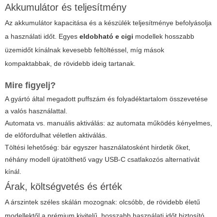
Akkumulátor és teljesítmény
Az akkumulátor kapacitása és a készülék teljesítménye befolyásolja
a használati időt. Egyes
eldobható e cigi
modellek hosszabb
üzemidőt kínálnak kevesebb feltöltéssel, míg mások
kompaktabbak, de rövidebb ideig tartanak.
Mire figyelj?
A gyártó által megadott puffszám és folyadéktartalom összevetése
a valós használattal.
Automata vs. manuális aktiválás: az automata működés kényelmes,
de előfordulhat véletlen aktiválás.
Töltési lehetőség: bár egyszer használatosként hirdetik őket,
néhány modell újratölthető vagy USB-C csatlakozós alternatívát
kínál.
Árak, költségvetés és érték
A árszintek széles skálán mozognak: olcsóbb, de rövidebb életű
modellektől a prémium kivitelű, hosszabb használati időt biztosító