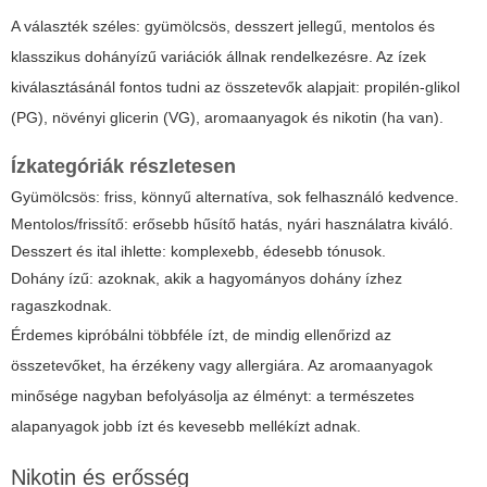
A választék széles: gyümölcsös, desszert jellegű, mentolos és
klasszikus dohányízű variációk állnak rendelkezésre. Az ízek
kiválasztásánál fontos tudni az összetevők alapjait: propilén-glikol
(PG), növényi glicerin (VG), aromaanyagok és nikotin (ha van).
Ízkategóriák részletesen
Gyümölcsös: friss, könnyű alternatíva, sok felhasználó kedvence.
Mentolos/frissítő: erősebb hűsítő hatás, nyári használatra kiváló.
Desszert és ital ihlette: komplexebb, édesebb tónusok.
Dohány ízű: azoknak, akik a hagyományos dohány ízhez
ragaszkodnak.
Érdemes kipróbálni többféle ízt, de mindig ellenőrizd az
összetevőket, ha érzékeny vagy allergiára. Az aromaanyagok
minősége nagyban befolyásolja az élményt: a természetes
alapanyagok jobb ízt és kevesebb mellékízt adnak.
Nikotin és erősség