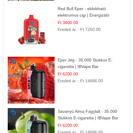
Red Bull Eper - eldobható
elektromos cigi | Energizáló
Gyümölcs Íz
Ft 3800.00
Eredeti ár：
Ft 7250.00
Eper Jég - 35.000 Slukkos E-
cigaretta | IBVape Bar
Ft 6200.00
Eredeti ár：
Ft 14686.00
Savanyú Alma Fagylalt - 35.000
Slukkos E-cigaretta | IBVape Bar
Ft 6200.00
Eredeti ár：
Ft 14686.00