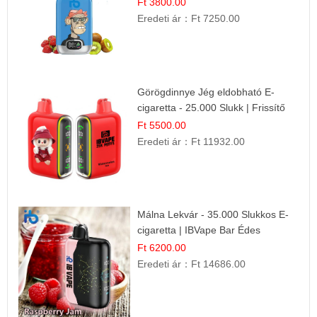
Kombináció
Ft 3800.00
Eredeti ár：
Ft 7250.00
Görögdinnye Jég eldobható E-
cigaretta - 25.000 Slukk | Frissítő
Nyári Íz
Ft 5500.00
Eredeti ár：
Ft 11932.00
Málna Lekvár - 35.000 Slukkos E-
cigaretta | IBVape Bar Édes
Gyümölcs Íz
Ft 6200.00
Eredeti ár：
Ft 14686.00