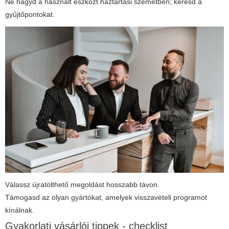
Ne hagyd a használt eszközt háztartási szemétben; keresd a
gyűjtőpontokat.
Válassz újratölthető megoldást hosszabb távon.
Támogasd az olyan gyártókat, amelyek visszavételi programot
kínálnak.
Gyakorlati vásárlói tippek - checklist