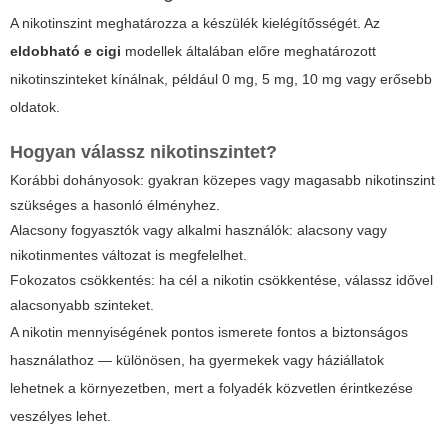
A nikotinszint meghatározza a készülék kielégítősségét. Az
eldobható e cigi
modellek általában előre meghatározott
nikotinszinteket kínálnak, például 0 mg, 5 mg, 10 mg vagy erősebb
oldatok.
Hogyan válassz nikotinszintet?
Korábbi dohányosok: gyakran közepes vagy magasabb nikotinszint
szükséges a hasonló élményhez.
Alacsony fogyasztók vagy alkalmi használók: alacsony vagy
nikotinmentes változat is megfelelhet.
Fokozatos csökkentés: ha cél a nikotin csökkentése, válassz idővel
alacsonyabb szinteket.
A nikotin mennyiségének pontos ismerete fontos a biztonságos
használathoz — különösen, ha gyermekek vagy háziállatok
lehetnek a környezetben, mert a folyadék közvetlen érintkezése
veszélyes lehet.