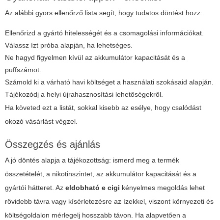
Az alábbi gyors ellenőrző lista segít, hogy tudatos döntést hozz:
Ellenőrizd a gyártó hitelességét és a csomagolási információkat.
Válassz ízt próba alapján, ha lehetséges.
Ne hagyd figyelmen kívül az akkumulátor kapacitását és a
puffszámot.
Számold ki a várható havi költséget a használati szokásaid alapján.
Tájékozódj a helyi újrahasznosítási lehetőségekről.
Ha követed ezt a listát, sokkal kisebb az esélye, hogy csalódást
okozó vásárlást végzel.
Összegzés és ajánlás
A jó döntés alapja a tájékozottság: ismerd meg a termék
összetételét, a nikotinszintet, az akkumulátor kapacitását és a
gyártói hátteret. Az
eldobható e cigi
kényelmes megoldás lehet
rövidebb távra vagy kísérletezésre az ízekkel, viszont környezeti és
költségoldalon mérlegelj hosszabb távon. Ha alapvetően a