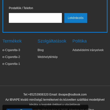
Postafiók / Telefon
Termékek
Szolgáltatások
Politika
e-Cigaretta-3
Blog
Adatvédelmi irányelvek
e-Cigaretta-2
Webhelytérkép
e-Cigaretta-1
Tel:+85253908320 Email:
ibvape@outlook.com
Az IBVAPE kiváló minőségű termékeivel és közvetlen szállítási modelljével
kínálja a legjobb értéket a vásárlóinak.