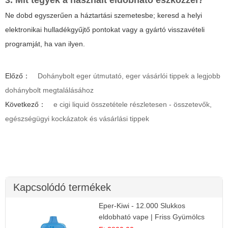
3. Mit tegyek a használt eldobható eszközzel?
Ne dobd egyszerűen a háztartási szemetesbe; keresd a helyi
elektronikai hulladékgyűjtő pontokat vagy a gyártó visszavételi
programját, ha van ilyen.
Előző：
Dohánybolt eger útmutató, eger vásárlói tippek a legjobb
dohánybolt megtalálásához
Következő：
e cigi liquid összetétele részletesen - összetevők,
egészségügyi kockázatok és vásárlási tippek
Kapcsolódó termékek
Eper-Kiwi - 12.000 Slukkos
eldobható vape | Friss Gyümölcs