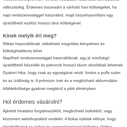
változatokig. Érdemes összeadni a várható havi költségeket, ha
napi rendszerességgel használod, majd összehasonlítani egy
újratölthető eszköz hosszú távú költségével.
Kinek melyik éri meg?
Ritkán használóknak: eldobható megoldás kényelmes és
költséghatékony lehet.
Napi/heti rendszerességgel használóknak: egy jó minőségű
újratölthető készülék és patronok hosszú távon olcsóbbak lehetnek.
Gyakori hiba, hogy csak az egységárat nézik: fontos a puffs szám
és az ízállóság is. A prémium ízek és a megbízható akkumulátor
többletköltsége gyakran megtérül a jobb élményben.
Hol érdemes vásárolni?
Ajánlott hivatalos forgalmazóktól, megbízható boltokból, vagy
közismert webshopokból rendelni. A fizikai üzletek előnye, hogy
kipróbálhatod az ízeket és azonnal tanácsot kérhetsz. Online