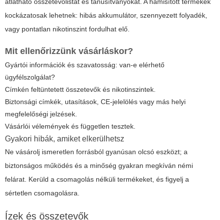
átlátható összetevőlistát és tanúsítványokat. A hamisított termékek
kockázatosak lehetnek: hibás akkumulátor, szennyezett folyadék,
vagy pontatlan nikotinszint fordulhat elő.
Mit ellenőrizzünk vásárláskor?
Gyártói információk és szavatosság: van-e elérhető
ügyfélszolgálat?
Címkén feltüntetett összetevők és nikotinszintek.
Biztonsági címkék, utasítások, CE-jelelölés vagy más helyi
megfelelőségi jelzések.
Vásárlói vélemények és független tesztek.
Gyakori hibák, amiket elkerülhetsz
Ne vásárolj ismeretlen forrásból gyanúsan olcsó eszközt; a
biztonságos működés és a minőség gyakran megkíván némi
felárat. Kerüld a csomagolás nélküli termékeket, és figyelj a
sértetlen csomagolásra.
Ízek és összetevők