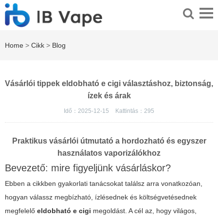
Home
>
Cikk
>
Blog
Vásárlói tippek eldobható e cigi választáshoz, biztonság,
ízek és árak
Idő：2025-12-15
Kattintás：
295
Praktikus vásárlói útmutató a hordozható és egyszer
használatos vaporizálókhoz
Bevezető: mire figyeljünk vásárláskor?
Ebben a cikkben gyakorlati tanácsokat találsz arra vonatkozóan,
hogyan válassz megbízható, ízlésednek és költségvetésednek
megfelelő
eldobható e cigi
megoldást. A cél az, hogy világos,