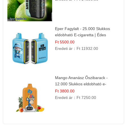
Eper Fagylalt - 25.000 Slukkos
eldobható E-cigaretta | Édes
Desszert Íz
Ft 5500.00
Eredeti ár：
Ft 11932.00
Mango Ananász Őszibarack -
12.000 Slukkos eldobható e-
Cigaretta
Ft 3800.00
Eredeti ár：
Ft 7250.00