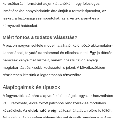
keresőbarát információt adjunk át anélkül, hogy felesleges
ismétlésekbe bonyolódnánk: áttekintjük a termék típusokat, az
ízeket, a biztonsági szempontokat, az ár-érték arányt és a
környezeti hatásokat.
Miért fontos a tudatos választás?
A piacon nagyon sokféle modell található: különböző akkumulátor-
kapacitással, folyadéktartalommal és nikotinszinttel. Egy jó döntés
nemcsak kényelmet biztosít, hanem hosszú távon anyagi
megtakarítást és kisebb kockázatot is jelent. A következőkben
részletesen kitérünk a legfontosabb tényezőkre.
Alapfogalmak és típusok
A fogyasztók számára alapvető különbségek: egyszer használatos
vs. újratölthető, előre töltött patronos rendszerek és moduláris
készülékek. Az
eldobható e cigi
változat általában előre feltöltött
folyadékkal és beépített akkumulátorral érkezik, amelyet a gyártó