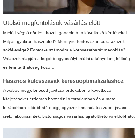
Utolsó megfontolások vásárlás előtt
Mielőtt végső döntést hozol, gondold át a következő kérdéseket:
Milyen gyakran használod? Mennyire fontos számodra az ízek
sokfélesége? Fontos-e számodra a környezetbarát megoldás?
Válaszok alapján a legjobb egyensúlyt találni a kényelem, költség
és fenntarthatóság között.
Hasznos kulcsszavak keresőoptimalizáláshoz
A webes megjelenésed javítása érdekében a következő
kifejezéseket érdemes használni a tartalomban és a meta
leírásokban:
eldobható e cigi
, egyszer használatos vape, javasolt
ízek, nikotinszintek, biztonságos vásárlás, újratölthető vs eldobható.