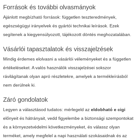
Források és további olvasmányok
Ajánlott megbízható források: független teszteredmények,
egészségügyi irányelvek és gyártói technikai leírások. Ezek
segítenek a kiegyensúlyozott, tájékozott döntés meghozatalában.
Vásárlói tapasztalatok és visszajelzések
Mindig érdemes elolvasni a vásárlói véleményeket és a független
értékeléseket. A valós használók visszajelzései sokszor
rávilágítanak olyan apró részletekre, amelyek a termékleírásból
nem derülnek ki.
Záró gondolatok
Legyen a választásod tudatos: mérlegeld az
eldobható e cigi
előnyeit és hátrányait, vedd figyelembe a biztonsági szempontokat
és a környezetvédelmi következményeket, és válassz olyan
terméket, amely megfelel a napi használati szokásaidnak és az