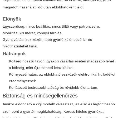
megadott használati idő után eldobhatóként jelöl.
Előnyök
Egyszerűség: nincs beállítás, nincs töltő vagy patroncsere.
Mobilitás: kis méret, könnyű tárolás.
Gyors váltás ízek között: több gyártó különböző íz- és
nikotinszinteket kínál.
Hátrányok
Költség hosszú távon: gyakori vásárlás esetén magasabb lehet
a költség, mint újratölthető készülékkel.
Környezeti hatás: az eldobható eszközök elektronikai hulladékot
eredményeznek.
Korlátozott testreszabhatóság és rövidebb élettartam.
Biztonság és minőségellenőrzés
Amikor
eldobható e cigi
modellt választasz, az első és legfontosabb
szempont a gyártói megbízhatóság. Keress hiteles gyártókat,