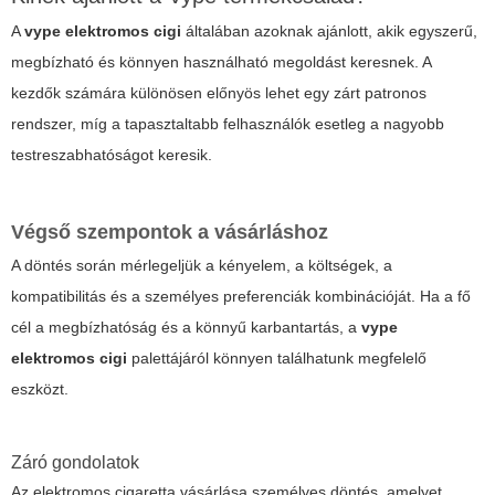
A
vype elektromos cigi
általában azoknak ajánlott, akik egyszerű,
megbízható és könnyen használható megoldást keresnek. A
kezdők számára különösen előnyös lehet egy zárt patronos
rendszer, míg a tapasztaltabb felhasználók esetleg a nagyobb
testreszabhatóságot keresik.
Végső szempontok a vásárláshoz
A döntés során mérlegeljük a kényelem, a költségek, a
kompatibilitás és a személyes preferenciák kombinációját. Ha a fő
cél a megbízhatóság és a könnyű karbantartás, a
vype
elektromos cigi
palettájáról könnyen találhatunk megfelelő
eszközt.
Záró gondolatok
Az elektromos cigaretta vásárlása személyes döntés, amelyet