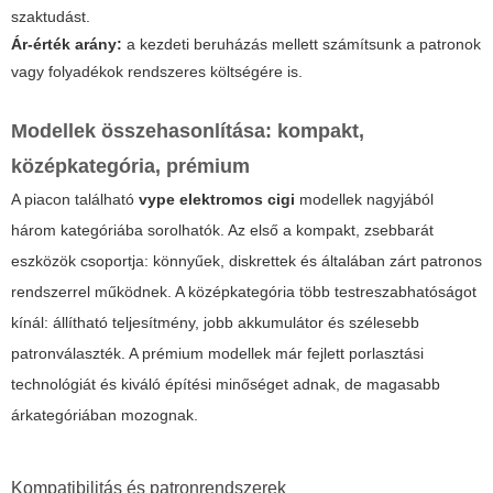
szaktudást.
Ár-érték arány:
a kezdeti beruházás mellett számítsunk a patronok
vagy folyadékok rendszeres költségére is.
Modellek összehasonlítása: kompakt,
középkategória, prémium
A piacon található
vype elektromos cigi
modellek nagyjából
három kategóriába sorolhatók. Az első a kompakt, zsebbarát
eszközök csoportja: könnyűek, diskrettek és általában zárt patronos
rendszerrel működnek. A középkategória több testreszabhatóságot
kínál: állítható teljesítmény, jobb akkumulátor és szélesebb
patronválaszték. A prémium modellek már fejlett porlasztási
technológiát és kiváló építési minőséget adnak, de magasabb
árkategóriában mozognak.
Kompatibilitás és patronrendszerek