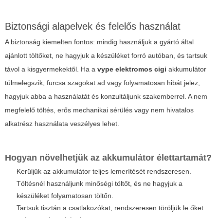
Biztonsági alapelvek és felelős használat
A biztonság kiemelten fontos: mindig használjuk a gyártó által
ajánlott töltőket, ne hagyjuk a készüléket forró autóban, és tartsuk
távol a kisgyermekektől. Ha a
vype elektromos cigi
akkumulátor
túlmelegszik, furcsa szagokat ad vagy folyamatosan hibát jelez,
hagyjuk abba a használatát és konzultáljunk szakemberrel. A nem
megfelelő töltés, erős mechanikai sérülés vagy nem hivatalos
alkatrész használata veszélyes lehet.
Hogyan növelhetjük az akkumulátor élettartamát?
Kerüljük az akkumulátor teljes lemerítését rendszeresen.
Töltésnél használjunk minőségi töltőt, és ne hagyjuk a
készüléket folyamatosan töltőn.
Tartsuk tisztán a csatlakozókat, rendszeresen töröljük le őket