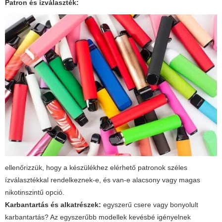
Patron és ízválaszték:
ellenőrizzük, hogy a készülékhez elérhető patronok széles
ízválasztékkal rendelkeznek-e, és van-e alacsony vagy magas
nikotinszintű opció.
Karbantartás és alkatrészek:
egyszerű csere vagy bonyolult
karbantartás? Az egyszerűbb modellek kevésbé igényelnek