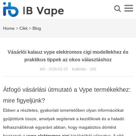
Home
>
Cikk
>
Blog
Vásárlói kalauz vype elektromos cigi modellekhez és
praktikus tippek az okos választáshoz
Idő：2026-02-25
Kattintás：
205
Átfogó vásárlási útmutató a Vype termékekhez:
mire figyeljünk?
Ebben a részletes, gyakorlati ismertetőben olyan információkat
gyűjtöttünk össze, amelyek segítenek a kezdőknek és a haladó
felhasználóknak egyaránt abban, hogy magabiztos döntést
hozzanak a
vype elektromos cigi
kínálatából választva. A cikk