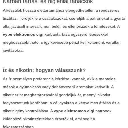
Karban tartási és higiéniai tanácsok
A készülék hosszú élettartamához elengedhetetlen a rendszeres
tisztítás. Töröljük le a csatlakozókat, cseréljük a patronokat a gyártó
által javasolt intervallumon belül, és ellenőrizzük a tömítéseket. A
vype elektromos cigi
karbantartása egyszerű lépésekkel
meghosszabbítható, s így kevesebb pénzt kell költenünk váratlan
javításokra.
Íz és nikotin: hogyan válasszunk?
Az íz személyes preferencia kérdése: vannak, akik a mentolos,
mások a gyümölcsös vagy dohányszerű aromákat kedvelik. A
nikotinszint meghatározásánál gondoljuk át, mennyi nikotint
fogyasztottunk korábban: a cél gyakran a kényelmes átállás és a
nikotinigény kontrollálása. A
vype elektromos cigi
patronok
különböző nikotinszintekben érhetők el, ami segít a
fokozatosságban.