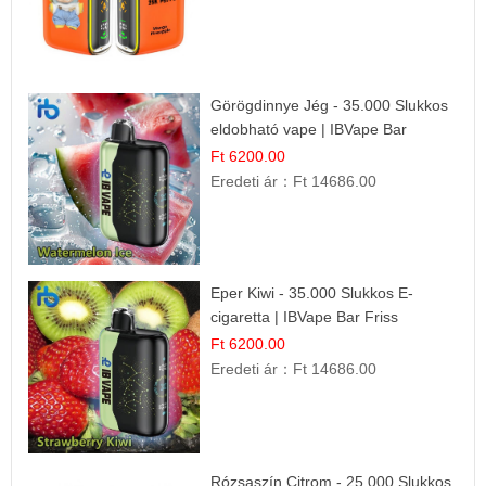
Görögdinnye Jég - 35.000 Slukkos
eldobható vape | IBVape Bar
Frissítő Nyári Íz
Ft 6200.00
Eredeti ár：
Ft 14686.00
Eper Kiwi - 35.000 Slukkos E-
cigaretta | IBVape Bar Friss
Gyümölcs Ízek
Ft 6200.00
Eredeti ár：
Ft 14686.00
Rózsaszín Citrom - 25.000 Slukkos