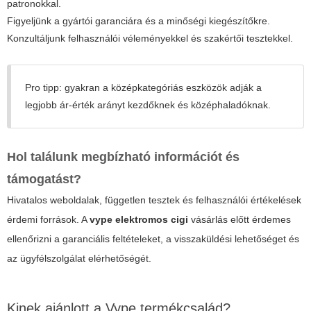
patronokkal.
Figyeljünk a gyártói garanciára és a minőségi kiegészítőkre.
Konzultáljunk felhasználói véleményekkel és szakértői tesztekkel.
Pro tipp: gyakran a középkategóriás eszközök adják a
legjobb ár-érték arányt kezdőknek és középhaladóknak.
Hol találunk megbízható információt és
támogatást?
Hivatalos weboldalak, független tesztek és felhasználói értékelések
érdemi források. A
vype elektromos cigi
vásárlás előtt érdemes
ellenőrizni a garanciális feltételeket, a visszaküldési lehetőséget és
az ügyfélszolgálat elérhetőségét.
Kinek ajánlott a Vype termékcsalád?