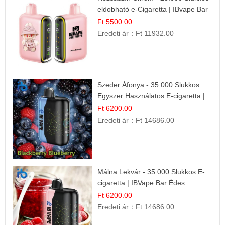
eldobható e-Cigaretta | IBvape Bar
Ft 5500.00
Eredeti ár：
Ft 11932.00
Szeder Áfonya - 35.000 Slukkos
Egyszer Használatos E-cigaretta |
Prémium Ízélmény
Ft 6200.00
Eredeti ár：
Ft 14686.00
Málna Lekvár - 35.000 Slukkos E-
cigaretta | IBVape Bar Édes
Gyümölcs Íz
Ft 6200.00
Eredeti ár：
Ft 14686.00