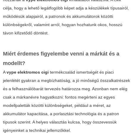
célja, hogy a lehető legátfogóbb képet adja a készülékek típusairól,
működésük alapjairól, a patronok és akkumulátorok közötti
különbségekről, valamint arról, hogyan hozhatunk okos, hosszú
távon kifizetődő döntést.
Miért érdemes figyelembe venni a márkát és a
modellt?
A
vype elektromos cigi
termékcsalád ismertségét és piaci
jelenlétét gyakran a megbízhatóság, a jó minőségű összalkatrészek
és a felhasználóbarát tervezés határozza meg. Azonban nem elég
csak a márkanévre hagyatkozni: fontos megérteni az egyes
modellpaletták közötti különbségeket, például a méret, az
akkumulátor kapacitása, a porlasztási technológia és a patron
típusok szerint. A helyes választás kulcsa, hogy összevessük
igényeinket a technikai jellemzőkkel.