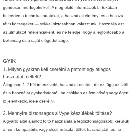
gondosan mérlegelni kell. A megfelelő információk birtokában —
beleértve a technikai adatokat, a használati élményt és a hosszú
távú költségeket — sokkal biztosabban választunk. Használja ezt
az útmutatót referenciaként, és ne feledje, hogy a legfontosabb a
biztonság és a saját elégedettsége.
GYIK
1. Milyen gyakran kell cserélni a patront egy átlagos
használat mellett?
Átlagosan 1-2 hét intenzívebb használat esetén, de ez függ az íztől
és a használat gyakoriságától; ha csökken az ízminőség vagy égett
íz jelentkezik, ideje cserélni.
2. Mennyire biztonságos a Vype készülékek töltése?
A gyártó által ajánlott töltő használata a legbiztonságosabb; kerüljük
a nem kompatibilis vagy olcsó másolat töltők használatát, és ne