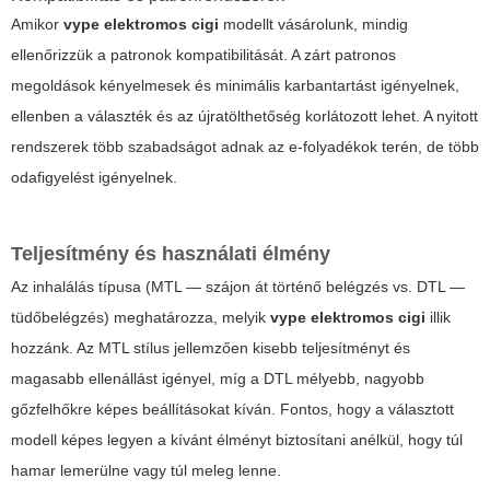
Amikor
vype elektromos cigi
modellt vásárolunk, mindig
ellenőrizzük a patronok kompatibilitását. A zárt patronos
megoldások kényelmesek és minimális karbantartást igényelnek,
ellenben a választék és az újratölthetőség korlátozott lehet. A nyitott
rendszerek több szabadságot adnak az e-folyadékok terén, de több
odafigyelést igényelnek.
Teljesítmény és használati élmény
Az inhalálás típusa (MTL — szájon át történő belégzés vs. DTL —
tüdőbelégzés) meghatározza, melyik
vype elektromos cigi
illik
hozzánk. Az MTL stílus jellemzően kisebb teljesítményt és
magasabb ellenállást igényel, míg a DTL mélyebb, nagyobb
gőzfelhőkre képes beállításokat kíván. Fontos, hogy a választott
modell képes legyen a kívánt élményt biztosítani anélkül, hogy túl
hamar lemerülne vagy túl meleg lenne.