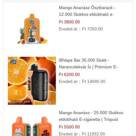
Mango Ananász Őszibarack -
12.000 Slukkos eldobható e-
Cigaretta
Ft 3800.00
Eredeti ár：
Ft 7250.00
IBVape Bar 35.000 Slukk -
Narancslekvár Íz | Prémium E-
cigaretta
Ft 6200.00
Eredeti ár：
Ft 14686.00
Mango Ananász - 25.000 Slukkos
eldobható E-cigaretta | Trópusi
Ízélmény
Ft 5500.00
Eredeti ár：
Ft 11932.00