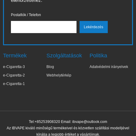
ellenőrzéséhez.
Postafiók / Telefon
Termékek
Szolgáltatások
Politika
e-Cigaretta-3
Blog
Adatvédelmi irányelvek
e-Cigaretta-2
Webhelytérkép
e-Cigaretta-1
Tel:+85253908320 Email:
ibvape@outlook.com
Az IBVAPE kiváló minőségű termékeivel és közvetlen szállítási modelljével
kínálja a legjobb értéket a vásárlóinak.