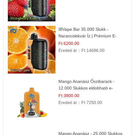
IBVape Bar 35.000 Slukk -
Narancslekvár Íz | Prémium E-
cigaretta
Ft 6200.00
Eredeti ár：
Ft 14686.00
Mango Ananász Őszibarack -
12.000 Slukkos eldobható e-
Cigaretta
Ft 3800.00
Eredeti ár：
Ft 7250.00
Mango Ananász - 25.000 Slukkos