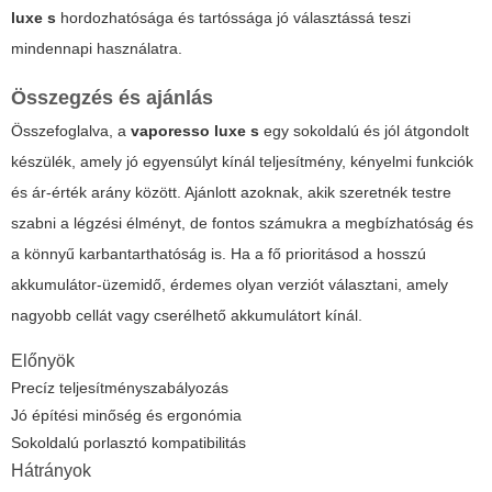
luxe s
hordozhatósága és tartóssága jó választássá teszi
mindennapi használatra.
Összegzés és ajánlás
Összefoglalva, a
vaporesso luxe s
egy sokoldalú és jól átgondolt
készülék, amely jó egyensúlyt kínál teljesítmény, kényelmi funkciók
és ár-érték arány között. Ajánlott azoknak, akik szeretnék testre
szabni a légzési élményt, de fontos számukra a megbízhatóság és
a könnyű karbantarthatóság is. Ha a fő prioritásod a hosszú
akkumulátor-üzemidő, érdemes olyan verziót választani, amely
nagyobb cellát vagy cserélhető akkumulátort kínál.
Előnyök
Precíz teljesítményszabályozás
Jó építési minőség és ergonómia
Sokoldalú porlasztó kompatibilitás
Hátrányok