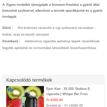
A: Egyes modellek támogatják a firmware-frissítést a gyártó által
biztosított szoftverrel; ellenőrizd a termék specifikációit és a gyártó
honlapját.
Előző：
Hol érdemes vásárolni e cigi szekszárd városában -
boltok, árak és kezdő útmutató
Következő：
elektromos cigaretta webshop tippek vásárlóknak
legjobb ajánlatok és színvonalas készülékek összehasonlítása
Kapcsolódó termékek
Eper Kiwi - 35.000 Slukkos E-
cigaretta | IBVape Bar Friss
Gyümölcs Ízek
Ft 6200.00
Eredeti ár：
Ft 14686.00