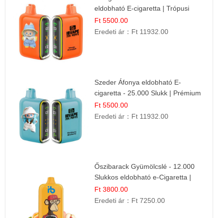
eldobható E-cigaretta | Trópusi
Ízélmény
Ft 5500.00
Eredeti ár：
Ft 11932.00
Szeder Áfonya eldobható E-
cigaretta - 25.000 Slukk | Prémium
Gyümölcs Íz
Ft 5500.00
Eredeti ár：
Ft 11932.00
Őszibarack Gyümölcslé - 12.000
Slukkos eldobható e-Cigaretta |
Friss Gyümölcs Íz
Ft 3800.00
Eredeti ár：
Ft 7250.00