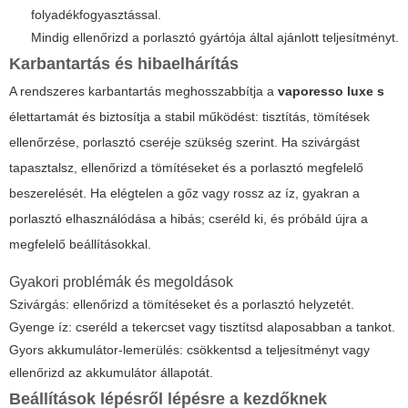
folyadékfogyasztással.
Mindig ellenőrizd a porlasztó gyártója által ajánlott teljesítményt.
Karbantartás és hibaelhárítás
A rendszeres karbantartás meghosszabbítja a
vaporesso luxe s
élettartamát és biztosítja a stabil működést: tisztítás, tömítések
ellenőrzése, porlasztó cseréje szükség szerint. Ha szivárgást
tapasztalsz, ellenőrizd a tömítéseket és a porlasztó megfelelő
beszerelését. Ha elégtelen a gőz vagy rossz az íz, gyakran a
porlasztó elhasználódása a hibás; cseréld ki, és próbáld újra a
megfelelő beállításokkal.
Gyakori problémák és megoldások
Szivárgás: ellenőrizd a tömítéseket és a porlasztó helyzetét.
Gyenge íz: cseréld a tekercset vagy tisztítsd alaposabban a tankot.
Gyors akkumulátor-lemerülés: csökkentsd a teljesítményt vagy
ellenőrizd az akkumulátor állapotát.
Beállítások lépésről lépésre a kezdőknek