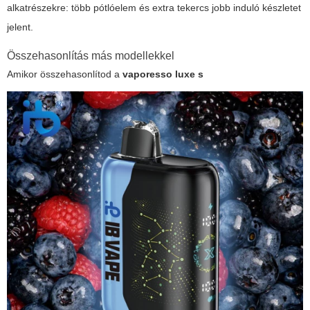
alkatrészekre: több pótlóelem és extra tekercs jobb induló készletet
jelent.
Összehasonlítás más modellekkel
Amikor összehasonlítod a
vaporesso luxe s