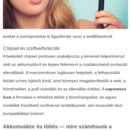
ezeket a szempontokat is figyelembe veszi a beállításoknál.
Chipset és szoftverfunkciók
A beépített chipset pontosan szabályozza a kimeneti teljesítményt,
védi az akkumulátort és képes felismerni a csatlakoztatott porlasztó
ellenállását. A menürendszer logikusan felépített, a felhasználói
felület színes kijelzőt kínál, ahol könnyen megjeleníthetők a watt, a
hőmérséklet, a puff-számláló és az ellenállás értékei. A
vaporesso
luxe s
firmware-e lehetővé teheti a finomhangolást, és egyes
modellek frissíthető szoftverrel rendelkeznek, ami hosszabb távú
kompatibilitást biztosít.
Akkumulátor és töltés — mire számítsunk a