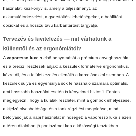
használati kézikönyv is, amely a teljesítményt, az
akkumulátorkezelést, a gyorstöltési lehetőségeket, a beállítási
opciókat és a hosszú távú karbantartást tárgyalja.
Tervezés és kivitelezés — mit várhatunk a
küllemtől és az ergonómiától?
A
vaporesso luxe s
első benyomását a prémium anyaghasználat
és a precíz illesztések adják; a készülék formaterve ergonomikus,
kézre áll, és a felületkezelés ellenálló a karcolásokkal szemben. A
készülék súlya és egyensúlya sok felhasználó számára optimális,
ami hosszabb használat esetén is kényelmet biztosít. Fontos
megjegyezni, hogy a külalak részletei, mint a gombok elhelyezése,
a kijelző olvashatósága és a tank rögzítési megoldása, mind
befolyásolják a napi használat minőségét; a
vaporesso luxe s
ezen
a téren általában jó pontszámot kap a közösségi tesztekben.