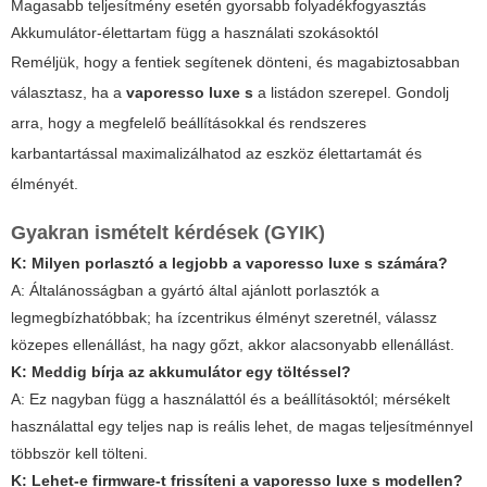
Magasabb teljesítmény esetén gyorsabb folyadékfogyasztás
Akkumulátor-élettartam függ a használati szokásoktól
Reméljük, hogy a fentiek segítenek dönteni, és magabiztosabban
választasz, ha a
vaporesso luxe s
a listádon szerepel. Gondolj
arra, hogy a megfelelő beállításokkal és rendszeres
karbantartással maximalizálhatod az eszköz élettartamát és
élményét.
Gyakran ismételt kérdések (GYIK)
K: Milyen porlasztó a legjobb a
vaporesso luxe s
számára?
A: Általánosságban a gyártó által ajánlott porlasztók a
legmegbízhatóbbak; ha ízcentrikus élményt szeretnél, válassz
közepes ellenállást, ha nagy gőzt, akkor alacsonyabb ellenállást.
K: Meddig bírja az akkumulátor egy töltéssel?
A: Ez nagyban függ a használattól és a beállításoktól; mérsékelt
használattal egy teljes nap is reális lehet, de magas teljesítménnyel
többször kell tölteni.
K: Lehet-e firmware-t frissíteni a
vaporesso luxe s
modellen?