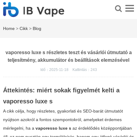
Home
>
Cikk
>
Blog
vaporesso luxe s részletes teszt és vásárlói útmutató a
teljesítmény, akkumulátor és beállítások elemzésével
Idő：2025-11-18
Kattintás：
243
Áttekintés: miért sokak figyelmét kelti a
vaporesso luxe s
A cikk célja, hogy részletes, gyakorlati és SEO-barát útmutatót
nyújtson azokról a fontos szempontokról, amelyeket érdemes
mérlegelni, ha a
vaporesso luxe s
az érdeklődés középpontjában
áll; ez nem pusztán egy termékleírás, hanem egy átfogó vásárlói és