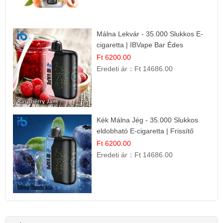
Málna Lekvár - 35.000 Slukkos E-
cigaretta | IBVape Bar Édes
Gyümölcs Íz
Ft 6200.00
Eredeti ár：
Ft 14686.00
Kék Málna Jég - 35.000 Slukkos
eldobható E-cigaretta | Frissítő
Ízélmény
Ft 6200.00
Eredeti ár：
Ft 14686.00