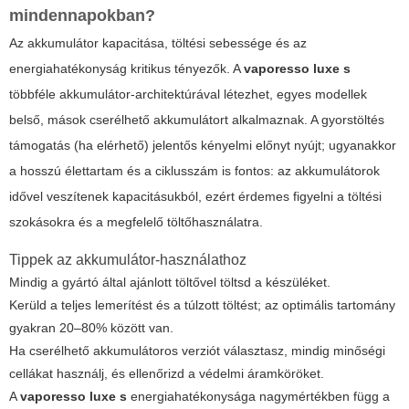
mindennapokban?
Az akkumulátor kapacitása, töltési sebessége és az
energiahatékonyság kritikus tényezők. A
vaporesso luxe s
többféle akkumulátor-architektúrával létezhet, egyes modellek
belső, mások cserélhető akkumulátort alkalmaznak. A gyorstöltés
támogatás (ha elérhető) jelentős kényelmi előnyt nyújt; ugyanakkor
a hosszú élettartam és a ciklusszám is fontos: az akkumulátorok
idővel veszítenek kapacitásukból, ezért érdemes figyelni a töltési
szokásokra és a megfelelő töltőhasználatra.
Tippek az akkumulátor-használathoz
Mindig a gyártó által ajánlott töltővel töltsd a készüléket.
Kerüld a teljes lemerítést és a túlzott töltést; az optimális tartomány
gyakran 20–80% között van.
Ha cserélhető akkumulátoros verziót választasz, mindig minőségi
cellákat használj, és ellenőrizd a védelmi áramköröket.
A
vaporesso luxe s
energiahatékonysága nagymértékben függ a