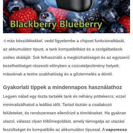
-t más készülékekkel, vedd figyelembe a chipset funkcionalitását,
az akkumulátor típust, a tank kompatibilitást és a szolgáltatások
széles skáláját. Sok felhasználó a megbízhatóságot és az egyszerű
kezelhetőséget részesíti előnyben a csúcsteljesítmény helyett;
másoknak a testre szabhatóság és a gőztermelés a döntő.
Gyakorlati tippek a mindennapos használathoz
Legyen nálad egy tiszta tartalék tank és néhány póttekercs; ezzel
minimalizálhatod a leállási időt. Tartsd tisztán a csatlakozó
felületeket, és rendszeresen ellenőrizd a tömítéseket. Ha gyakran
utazol, válassz olyan töltőmegoldást, amely támogatja az utazási
feszültséget és kompatibilis az akkumulátor típussal. A
vaporesso