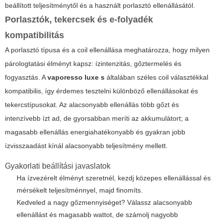
beállított teljesítménytől és a használt porlasztó ellenállásától.
Porlasztók, tekercsek és e-folyadék
kompatibilitás
A porlasztó típusa és a coil ellenállása meghatározza, hogy milyen
párologtatási élményt kapsz: ízintenzitás, gőztermelés és
fogyasztás. A
vaporesso luxe s
általában széles coil választékkal
kompatibilis, így érdemes tesztelni különböző ellenállásokat és
tekercstípusokat. Az alacsonyabb ellenállás több gőzt és
intenzívebb ízt ad, de gyorsabban meríti az akkumulátort; a
magasabb ellenállás energiahatékonyabb és gyakran jobb
ízvisszaadást kínál alacsonyabb teljesítmény mellett.
Gyakorlati beállítási javaslatok
Ha ízvezérelt élményt szeretnél, kezdj közepes ellenállással és
mérsékelt teljesítménnyel, majd finomíts.
Kedveled a nagy gőzmennyiséget? Válassz alacsonyabb
ellenállást és magasabb wattot, de számolj nagyobb