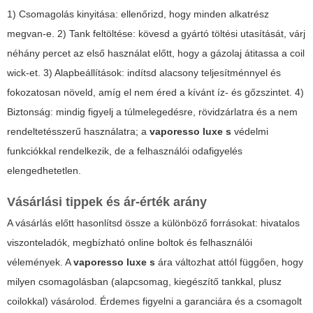
1) Csomagolás kinyitása: ellenőrizd, hogy minden alkatrész
megvan-e. 2) Tank feltöltése: kövesd a gyártó töltési utasítását, várj
néhány percet az első használat előtt, hogy a gázolaj átitassa a coil
wick-et. 3) Alapbeállítások: indítsd alacsony teljesítménnyel és
fokozatosan növeld, amíg el nem éred a kívánt íz- és gőzszintet. 4)
Biztonság: mindig figyelj a túlmelegedésre, rövidzárlatra és a nem
rendeltetésszerű használatra; a
vaporesso luxe s
védelmi
funkciókkal rendelkezik, de a felhasználói odafigyelés
elengedhetetlen.
Vásárlási tippek és ár-érték arány
A vásárlás előtt hasonlítsd össze a különböző forrásokat: hivatalos
viszonteladók, megbízható online boltok és felhasználói
vélemények. A
vaporesso luxe s
ára változhat attól függően, hogy
milyen csomagolásban (alapcsomag, kiegészítő tankkal, plusz
coilokkal) vásárolod. Érdemes figyelni a garanciára és a csomagolt