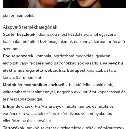
platformján belül.
Alapvető termékkategóriák
Starter készletek
: ideálisak a most kezdőknek, ahol egyszerű
használat, beépített biztonsági elemek és könnyű karbantartás a fő
szempont.
Pod rendszerek
: kompakt, hordozható megoldás, gyakran
előtöltött vagy felcserélhető patronokkal; sok vásárló a
vape42 hu
elektromos cigaretta webáruház budapest
kínálatában talál
kedvező árú podokat.
Modok és mechanikus eszközök
: haladó felhasználóknak,
változtatható teljesítménnyel, nagyobb akkumulátor kapacitással és
testreszabhatósággal.
E-liquidek
: ízek, PG/VG arányok, nikotinmentes és nikotinos
variánsok; a választék széles, ezért olvass véleményeket és
ellenőrizd az összetevőket.
Tartozékok
: tankok, tekercsek, szigetelések, töltők, pótalkatrészek