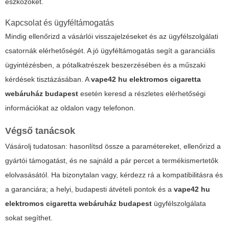
eszközöket.
Kapcsolat és ügyféltámogatás
Mindig ellenőrizd a vásárlói visszajelzéseket és az ügyfélszolgálati
csatornák elérhetőségét. A jó ügyféltámogatás segít a garanciális
ügyintézésben, a pótalkatrészek beszerzésében és a műszaki
kérdések tisztázásában. A
vape42 hu elektromos cigaretta
webáruház budapest
esetén keresd a részletes elérhetőségi
információkat az oldalon vagy telefonon.
Végső tanácsok
Vásárolj tudatosan: hasonlítsd össze a paramétereket, ellenőrizd a
gyártói támogatást, és ne sajnáld a pár percet a termékismertetők
elolvasásától. Ha bizonytalan vagy, kérdezz rá a kompatibilitásra és
a garanciára; a helyi, budapesti átvételi pontok és a
vape42 hu
elektromos cigaretta webáruház budapest
ügyfélszolgálata
sokat segíthet.