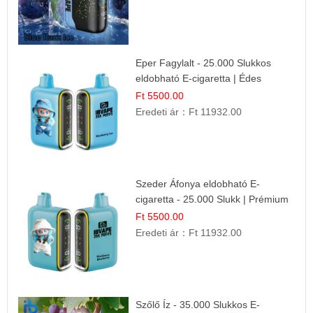
Eper Fagylalt - 25.000 Slukkos
eldobható E-cigaretta | Édes
Desszert Íz
Ft 5500.00
Eredeti ár：
Ft 11932.00
Szeder Áfonya eldobható E-
cigaretta - 25.000 Slukk | Prémium
Gyümölcs Íz
Ft 5500.00
Eredeti ár：
Ft 11932.00
Szőlő Íz - 35.000 Slukkos E-