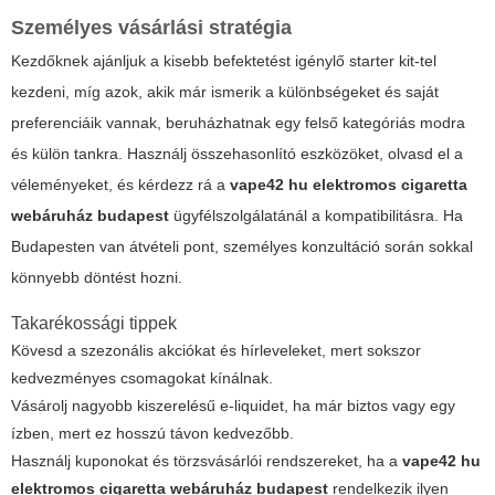
Személyes vásárlási stratégia
Kezdőknek ajánljuk a kisebb befektetést igénylő starter kit-tel
kezdeni, míg azok, akik már ismerik a különbségeket és saját
preferenciáik vannak, beruházhatnak egy felső kategóriás modra
és külön tankra. Használj összehasonlító eszközöket, olvasd el a
véleményeket, és kérdezz rá a
vape42 hu elektromos cigaretta
webáruház budapest
ügyfélszolgálatánál a kompatibilitásra. Ha
Budapesten van átvételi pont, személyes konzultáció során sokkal
könnyebb döntést hozni.
Takarékossági tippek
Kövesd a szezonális akciókat és hírleveleket, mert sokszor
kedvezményes csomagokat kínálnak.
Vásárolj nagyobb kiszerelésű e-liquidet, ha már biztos vagy egy
ízben, mert ez hosszú távon kedvezőbb.
Használj kuponokat és törzsvásárlói rendszereket, ha a
vape42 hu
elektromos cigaretta webáruház budapest
rendelkezik ilyen