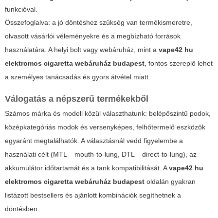
funkcióval.
Összefoglalva: a jó döntéshez szükség van termékismeretre,
olvasott vásárlói véleményekre és a megbízható források
használatára. A helyi bolt vagy webáruház, mint a
vape42 hu
elektromos cigaretta webáruház budapest
, fontos szereplő lehet
a személyes tanácsadás és gyors átvétel miatt.
Válogatás a népszerű termékekből
Számos márka és modell közül választhatunk: belépőszintű podok,
középkategóriás modok és versenyképes, felhőtermelő eszközök
egyaránt megtalálhatók. A választásnál vedd figyelembe a
használati célt (MTL – mouth-to-lung, DTL – direct-to-lung), az
akkumulátor időtartamát és a tank kompatibilitását. A
vape42 hu
elektromos cigaretta webáruház budapest
oldalán gyakran
listázott bestsellers és ajánlott kombinációk segíthetnek a
döntésben.