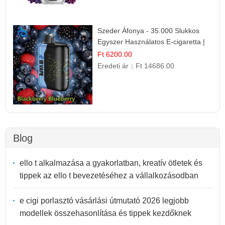
Szeder Áfonya - 35.000 Slukkos
Egyszer Használatos E-cigaretta |
Prémium Ízélmény
Ft 6200.00
Eredeti ár：
Ft 14686.00
Blog
ello t alkalmazása a gyakorlatban, kreatív ötletek és
tippek az ello t bevezetéséhez a vállalkozásodban
e cigi porlasztó vásárlási útmutató 2026 legjobb
modellek összehasonlítása és tippek kezdőknek