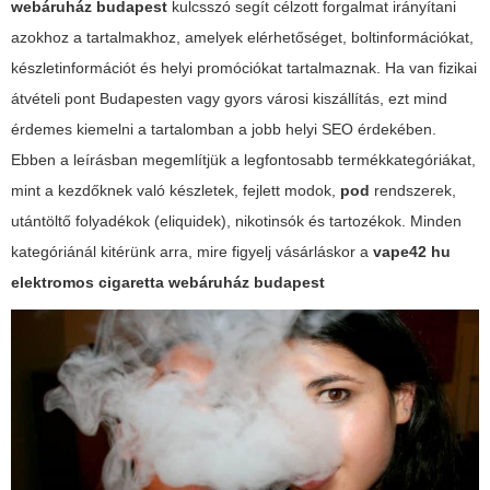
webáruház budapest
kulcsszó segít célzott forgalmat irányítani
azokhoz a tartalmakhoz, amelyek elérhetőséget, boltinformációkat,
készletinformációt és helyi promóciókat tartalmaznak. Ha van fizikai
átvételi pont Budapesten vagy gyors városi kiszállítás, ezt mind
érdemes kiemelni a tartalomban a jobb helyi SEO érdekében.
Ebben a leírásban megemlítjük a legfontosabb termékkategóriákat,
mint a kezdőknek való készletek, fejlett modok,
pod
rendszerek,
utántöltő folyadékok (eliquidek), nikotinsók és tartozékok. Minden
kategóriánál kitérünk arra, mire figyelj vásárláskor a
vape42 hu
elektromos cigaretta webáruház budapest