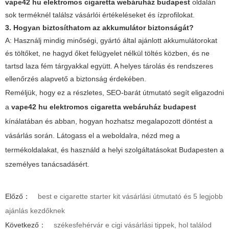
vape42 hu elektromos cigaretta webáruház budapest
oldalán
sok terméknél találsz vásárlói értékeléseket és ízprofilokat.
3. Hogyan biztosíthatom az akkumulátor biztonságát?
A: Használj mindig minőségi, gyártó által ajánlott akkumulátorokat
és töltőket, ne hagyd őket felügyelet nélkül töltés közben, és ne
tartsd laza fém tárgyakkal együtt. A helyes tárolás és rendszeres
ellenőrzés alapvető a biztonság érdekében.
Reméljük, hogy ez a részletes, SEO-barát útmutató segít eligazodni
a
vape42 hu elektromos cigaretta webáruház budapest
kínálatában és abban, hogyan hozhatsz megalapozott döntést a
vásárlás során. Látogass el a weboldalra, nézd meg a
termékoldalakat, és használd a helyi szolgáltatásokat Budapesten a
személyes tanácsadásért.
Előző：
best e cigarette starter kit vásárlási útmutató és 5 legjobb
ajánlás kezdőknek
Következő：
székesfehérvár e cigi vásárlási tippek, hol találod