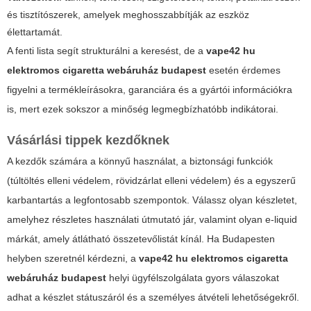
és tisztítószerek, amelyek meghosszabbítják az eszköz
élettartamát.
A fenti lista segít strukturálni a keresést, de a
vape42 hu
elektromos cigaretta webáruház budapest
esetén érdemes
figyelni a termékleírásokra, garanciára és a gyártói információkra
is, mert ezek sokszor a minőség legmegbízhatóbb indikátorai.
Vásárlási tippek kezdőknek
A kezdők számára a könnyű használat, a biztonsági funkciók
(túltöltés elleni védelem, rövidzárlat elleni védelem) és a egyszerű
karbantartás a legfontosabb szempontok. Válassz olyan készletet,
amelyhez részletes használati útmutató jár, valamint olyan e-liquid
márkát, amely átlátható összetevőlistát kínál. Ha Budapesten
helyben szeretnél kérdezni, a
vape42 hu elektromos cigaretta
webáruház budapest
helyi ügyfélszolgálata gyors válaszokat
adhat a készlet státuszáról és a személyes átvételi lehetőségekről.