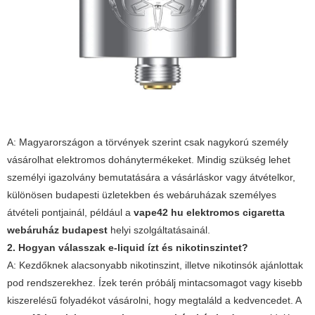
A: Magyarországon a törvények szerint csak nagykorú személy
vásárolhat elektromos dohánytermékeket. Mindig szükség lehet
személyi igazolvány bemutatására a vásárláskor vagy átvételkor,
különösen budapesti üzletekben és webáruházak személyes
átvételi pontjainál, például a
vape42 hu elektromos cigaretta
webáruház budapest
helyi szolgáltatásainál.
2. Hogyan válasszak e-liquid ízt és nikotinszintet?
A: Kezdőknek alacsonyabb nikotinszint, illetve nikotinsók ajánlottak
pod rendszerekhez. Ízek terén próbálj mintacsomagot vagy kisebb
kiszerelésű folyadékot vásárolni, hogy megtaláld a kedvencedet. A