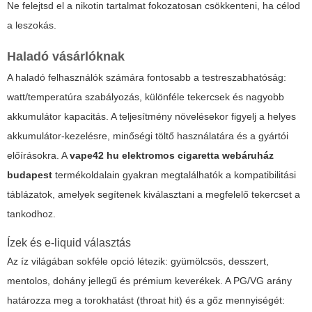
Ne felejtsd el a nikotin tartalmat fokozatosan csökkenteni, ha célod
a leszokás.
Haladó vásárlóknak
A haladó felhasználók számára fontosabb a testreszabhatóság:
watt/temperatúra szabályozás, különféle tekercsek és nagyobb
akkumulátor kapacitás. A teljesítmény növelésekor figyelj a helyes
akkumulátor-kezelésre, minőségi töltő használatára és a gyártói
előírásokra. A
vape42 hu elektromos cigaretta webáruház
budapest
termékoldalain gyakran megtalálhatók a kompatibilitási
táblázatok, amelyek segítenek kiválasztani a megfelelő tekercset a
tankodhoz.
Ízek és e-liquid választás
Az íz világában sokféle opció létezik: gyümölcsös, desszert,
mentolos, dohány jellegű és prémium keverékek. A PG/VG arány
határozza meg a torokhatást (throat hit) és a gőz mennyiségét: