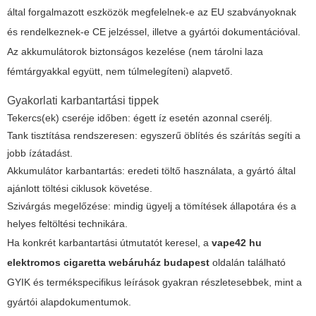
által forgalmazott eszközök megfelelnek-e az EU szabványoknak
és rendelkeznek-e CE jelzéssel, illetve a gyártói dokumentációval.
Az akkumulátorok biztonságos kezelése (nem tárolni laza
fémtárgyakkal együtt, nem túlmelegíteni) alapvető.
Gyakorlati karbantartási tippek
Tekercs(ek) cseréje időben: égett íz esetén azonnal cserélj.
Tank tisztítása rendszeresen: egyszerű öblítés és szárítás segíti a
jobb ízátadást.
Akkumulátor karbantartás: eredeti töltő használata, a gyártó által
ajánlott töltési ciklusok követése.
Szivárgás megelőzése: mindig ügyelj a tömítések állapotára és a
helyes feltöltési technikára.
Ha konkrét karbantartási útmutatót keresel, a
vape42 hu
elektromos cigaretta webáruház budapest
oldalán található
GYIK és termékspecifikus leírások gyakran részletesebbek, mint a
gyártói alapdokumentumok.