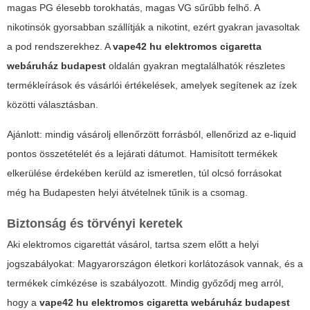
magas PG élesebb torokhatás, magas VG sűrűbb felhő. A
nikotinsók gyorsabban szállítják a nikotint, ezért gyakran javasoltak
a pod rendszerekhez. A
vape42 hu elektromos cigaretta
webáruház budapest
oldalán gyakran megtalálhatók részletes
termékleírások és vásárlói értékelések, amelyek segítenek az ízek
közötti választásban.
Ajánlott: mindig vásárolj ellenőrzött forrásból, ellenőrizd az e-liquid
pontos összetételét és a lejárati dátumot. Hamisított termékek
elkerülése érdekében kerüld az ismeretlen, túl olcsó forrásokat
még ha Budapesten helyi átvételnek tűnik is a csomag.
Biztonság és törvényi keretek
Aki elektromos cigarettát vásárol, tartsa szem előtt a helyi
jogszabályokat: Magyarországon életkori korlátozások vannak, és a
termékek címkézése is szabályozott. Mindig győződj meg arról,
hogy a
vape42 hu elektromos cigaretta webáruház budapest