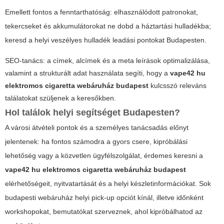
Emellett fontos a fenntarthatóság: elhasználódott patronokat,
tekercseket és akkumulátorokat ne dobd a háztartási hulladékba;
keresd a helyi veszélyes hulladék leadási pontokat Budapesten.
SEO-tanács: a címek, alcímek és a meta leírások optimalizálása,
valamint a strukturált adat használata segíti, hogy a
vape42 hu
elektromos cigaretta webáruház budapest
kulcsszó releváns
találatokat szüljenek a keresőkben.
Hol találok helyi segítséget Budapesten?
A városi átvételi pontok és a személyes tanácsadás előnyt
jelentenek: ha fontos számodra a gyors csere, kipróbálási
lehetőség vagy a közvetlen ügyfélszolgálat, érdemes keresni a
vape42 hu elektromos cigaretta webáruház budapest
elérhetőségeit, nyitvatartását és a helyi készletinformációkat. Sok
budapesti webáruház helyi pick-up opciót kínál, illetve időnként
workshopokat, bemutatókat szerveznek, ahol kipróbálhatod az