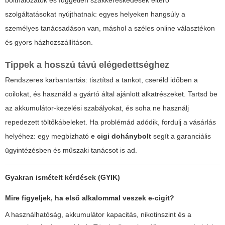
szolgáltatásokat nyújthatnak: egyes helyeken hangsúly a
személyes tanácsadáson van, máshol a széles online választékon
és gyors házhozszállításon.
Tippek a hosszú távú elégedettséghez
Rendszeres karbantartás: tisztítsd a tankot, cseréld időben a
coilokat, és használd a gyártó által ajánlott alkatrészeket. Tartsd be
az akkumulátor-kezelési szabályokat, és soha ne használj
repedezett töltőkábeleket. Ha problémád adódik, fordulj a vásárlás
helyéhez: egy megbízható
e cigi dohánybolt
segít a garanciális
ügyintézésben és műszaki tanácsot is ad.
Gyakran ismételt kérdések (GYIK)
Mire figyeljek, ha első alkalommal veszek e-cigit?
A használhatóság, akkumulátor kapacitás, nikotinszint és a