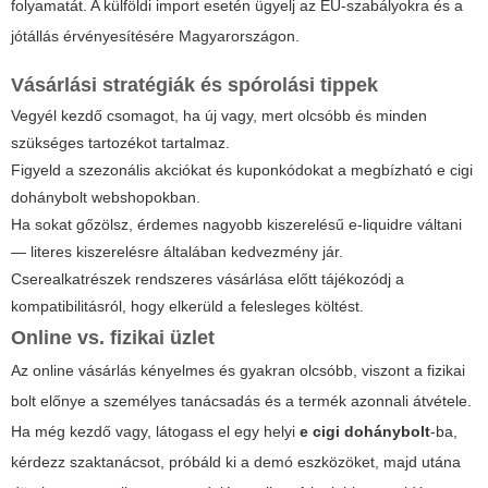
folyamatát. A külföldi import esetén ügyelj az EU-szabályokra és a
jótállás érvényesítésére Magyarországon.
Vásárlási stratégiák és spórolási tippek
Vegyél kezdő csomagot, ha új vagy, mert olcsóbb és minden
szükséges tartozékot tartalmaz.
Figyeld a szezonális akciókat és kuponkódokat a megbízható e cigi
dohánybolt webshopokban.
Ha sokat gőzölsz, érdemes nagyobb kiszerelésű e-liquidre váltani
— literes kiszerelésre általában kedvezmény jár.
Cserealkatrészek rendszeres vásárlása előtt tájékozódj a
kompatibilitásról, hogy elkerüld a felesleges költést.
Online vs. fizikai üzlet
Az online vásárlás kényelmes és gyakran olcsóbb, viszont a fizikai
bolt előnye a személyes tanácsadás és a termék azonnali átvétele.
Ha még kezdő vagy, látogass el egy helyi
e cigi dohánybolt
-ba,
kérdezz szaktanácsot, próbáld ki a demó eszközöket, majd utána