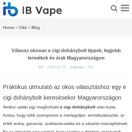
Home
>
Cikk
>
Blog
Válassz okosan e cigi dohánybolt tippek, legjobb
termékek és árak Magyarországon
Idő：2026-01-12
Kattintás：
270
Praktikus útmutató az okos választáshoz egy e
cigi dohánybolt keresésekor Magyarországon
Amikor valaki egy megbízható
e cigi dohánybolt
után kutat,
fontos, hogy több szempontot is mérlegeljen: termékválaszték, ár-
érték arány, garancia, szaktanácsadás és a vásárlói visszajelzések.
Ez az útmutató arra szolgál, hogy segítse a döntést, akármelyik