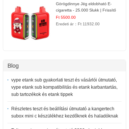
Görögdinnye Jég eldobható E-
cigaretta - 25.000 Slukk | Frissítő
Nyári Íz
Ft 5500.00
Eredeti ár：
Ft 11932.00
Blog
vype etank sub gyakorlati teszt és vásárlói útmutató,
vype etank sub kompatibilitás és etank karbantartás,
sub tartozékok és etank tippek
Részletes teszt és beállítási útmutató a kangertech
subox mini c készülékhez kezdőknek és haladóknak