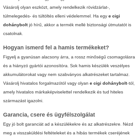
Vásárolj olyan eszközt, amely rendelkezik rövidzárlat-,
túlmelegedés- és túltöltés elleni védelemmel. Ha egy
e cigi
dohánybolt
jó hírű, akkor a termék mellé biztonsági útmutatót is
csatolnak.
Hogyan ismerd fel a hamis termékeket?
Figyelj a gyanúsan alacsony árra, a rossz minőségű csomagolásra
és a hiányzó gyártói azonosítóra. Sok hamis készülék veszélyes
akkumulátorokat vagy nem szabványos alkatrészeket tartalmaz.
Vásárolj hivatalos forgalmazótól vagy olyan
e cigi dohánybolt
-tól,
amely hivatalos márkaképviselettel rendelkezik és tud hiteles
származást igazolni.
Garancia, csere és ügyfélszolgálat
Egy jó bolt garanciát ad a készülékekre és az alkatrészekre. Nézd
meg a visszaküldési feltételeket és a hibás termékek cseréjének