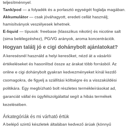
teljesítménnyel.
Tank/pod
— a folyadék és a porlasztó egységét foglalja magában.
Akkumulátor
— csak jóváhagyott, eredeti cellát használj;
hamisítványok veszélyesek lehetnek.
E-liquid
— típusok: freebase (klasszikus nikotin) és nicotine salt
(sima belélegzéshez), PG/VG arányok, aroma koncentrációk.
Hogyan találj jó
e cigi dohánybolt
ajánlatokat?
A keresésnél használd a helyi keresőket, nézd át a vásárlói
értékeléseket és hasonlítsd össze az árakat több forrásból. Az
online e cigi dohánybolt gyakran kedvezményeket kínál kezdő
csomagokra, de figyelj a szállítási költségre és a visszaküldési
politikára. Egy megbízható bolt részletes termékleírásokat ad,
garanciát vállal és ügyfélszolgálattal segít a hibás termékek
kezelésében.
Árkategóriák és mi várható értük
A belépő szintű készletek általában kedvező árúak (könnyű