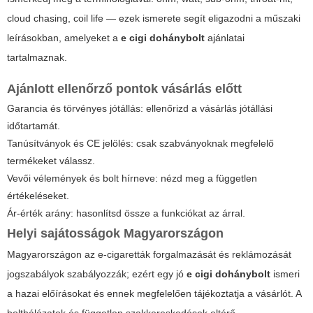
cloud chasing, coil life — ezek ismerete segít eligazodni a műszaki
leírásokban, amelyeket a
e cigi dohánybolt
ajánlatai
tartalmaznak.
Ajánlott ellenőrző pontok vásárlás előtt
Garancia és törvényes jótállás: ellenőrizd a vásárlás jótállási
időtartamát.
Tanúsítványok és CE jelölés: csak szabványoknak megfelelő
termékeket válassz.
Vevői vélemények és bolt hírneve: nézd meg a független
értékeléseket.
Ár-érték arány: hasonlítsd össze a funkciókat az árral.
Helyi sajátosságok Magyarországon
Magyarországon az e-cigaretták forgalmazását és reklámozását
jogszabályok szabályozzák; ezért egy jó
e cigi dohánybolt
ismeri
a hazai előírásokat és ennek megfelelően tájékoztatja a vásárlót. A
bolthálózatok és független szakkereskedések eltérő