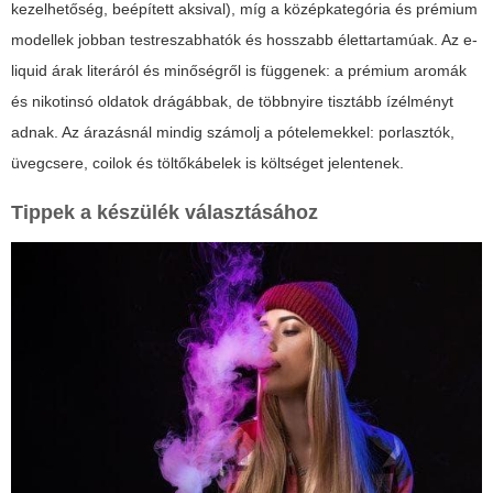
kezelhetőség, beépített aksival), míg a középkategória és prémium
modellek jobban testreszabhatók és hosszabb élettartamúak. Az e-
liquid árak literáról és minőségről is függenek: a prémium aromák
és nikotinsó oldatok drágábbak, de többnyire tisztább ízélményt
adnak. Az árazásnál mindig számolj a pótelemekkel: porlasztók,
üvegcsere, coilok és töltőkábelek is költséget jelentenek.
Tippek a készülék választásához