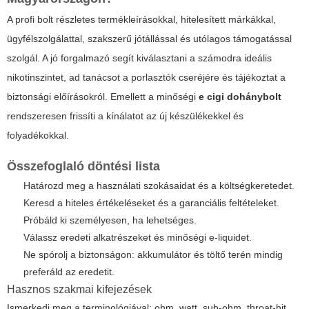
A profi bolt részletes termékleírásokkal, hitelesített márkákkal,
ügyfélszolgálattal, szakszerű jótállással és utólagos támogatással
szolgál. A jó forgalmazó segít kiválasztani a számodra ideális
nikotinszintet, ad tanácsot a porlasztók cseréjére és tájékoztat a
biztonsági előírásokról. Emellett a minőségi
e cigi dohánybolt
rendszeresen frissíti a kínálatot az új készülékekkel és
folyadékokkal.
Összefoglaló döntési lista
Határozd meg a használati szokásaidat és a költségkeretedet.
Keresd a hiteles értékeléseket és a garanciális feltételeket.
Próbáld ki személyesen, ha lehetséges.
Válassz eredeti alkatrészeket és minőségi e-liquidet.
Ne spórolj a biztonságon: akkumulátor és töltő terén mindig
preferáld az eredetit.
Hasznos szakmai kifejezések
Ismerkedj meg a terminológiával: ohm, watt, sub-ohm, throat-hit,