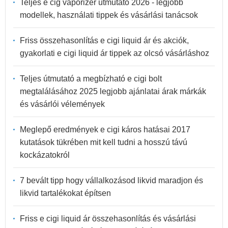
Teljes e cig vaporizer útmutató 2026 - legjobb
modellek, használati tippek és vásárlási tanácsok
Friss összehasonlítás e cigi liquid ár és akciók,
gyakorlati e cigi liquid ár tippek az olcsó vásárláshoz
Teljes útmutató a megbízható e cigi bolt
megtalálásához 2025 legjobb ajánlatai árak márkák
és vásárlói vélemények
Meglepő eredmények e cigi káros hatásai 2017
kutatások tükrében mit kell tudni a hosszú távú
kockázatokról
7 bevált tipp hogy vállalkozásod likvid maradjon és
likvid tartalékokat építsen
Friss e cigi liquid ár összehasonlítás és vásárlási