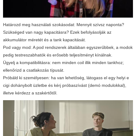
Határozd meg használati szokásodat: Mennyit szívsz naponta?
Szükséged van nagy kapacitásra? Ezek befolyásolják az
akkumulátor méretét és a tank kapacitását.
Pod vagy mod: A pod rendszerek általában egyszerűbbek, a modok
pedig testreszabhatók és erősebb teljesítményt kínálnak.
Ügyelj a kompatibilitásra: nem minden coil illik minden tankhoz;
ellenőrizd a csatlakozás típusát.
Próbáld ki személyesen: ha van lehetőség, látogass el egy helyi e
cigi dohánybolt üzletbe és kérj próbaszívást (demó modulokkal),
illetve kérdezz a szakértőtől.