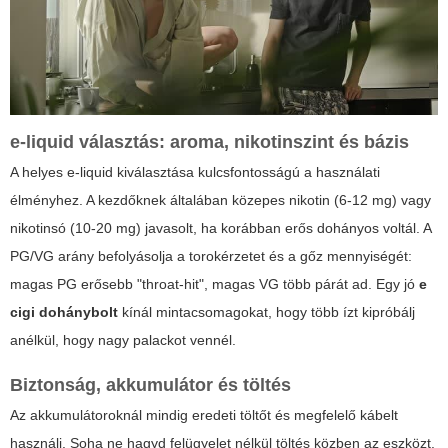
e-liquid választás: aroma, nikotinszint és bázis
A helyes e-liquid kiválasztása kulcsfontosságú a használati
élményhez. A kezdőknek általában közepes nikotin (6-12 mg) vagy
nikotinsó (10-20 mg) javasolt, ha korábban erős dohányos voltál. A
PG/VG arány befolyásolja a torokérzetet és a gőz mennyiségét:
magas PG erősebb "throat-hit", magas VG több párát ad. Egy jó
e
cigi dohánybolt
kínál mintacsomagokat, hogy több ízt kipróbálj
anélkül, hogy nagy palackot vennél.
Biztonság, akkumulátor és töltés
Az akkumulátoroknál mindig eredeti töltőt és megfelelő kábelt
használj. Soha ne hagyd felügyelet nélkül töltés közben az eszközt.