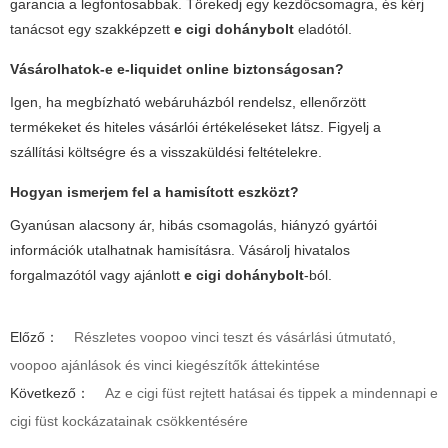
garancia a legfontosabbak. Törekedj egy kezdőcsomagra, és kérj
tanácsot egy szakképzett
e cigi dohánybolt
eladótól.
Vásárolhatok-e e-liquidet online biztonságosan?
Igen, ha megbízható webáruházból rendelsz, ellenőrzött
termékeket és hiteles vásárlói értékeléseket látsz. Figyelj a
szállítási költségre és a visszaküldési feltételekre.
Hogyan ismerjem fel a hamisított eszközt?
Gyanúsan alacsony ár, hibás csomagolás, hiányzó gyártói
információk utalhatnak hamisításra. Vásárolj hivatalos
forgalmazótól vagy ajánlott
e cigi dohánybolt
-ból.
Előző：
Részletes voopoo vinci teszt és vásárlási útmutató,
voopoo ajánlások és vinci kiegészítők áttekintése
Következő：
Az e cigi füst rejtett hatásai és tippek a mindennapi e
cigi füst kockázatainak csökkentésére