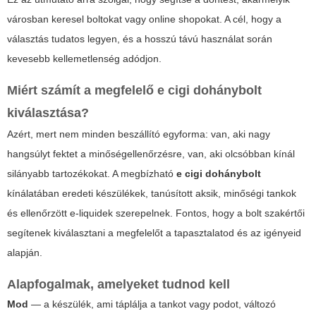
városban keresel boltokat vagy online shopokat. A cél, hogy a
választás tudatos legyen, és a hosszú távú használat során
kevesebb kellemetlenség adódjon.
Miért számít a megfelelő
e cigi dohánybolt
kiválasztása?
Azért, mert nem minden beszállító egyforma: van, aki nagy
hangsúlyt fektet a minőségellenőrzésre, van, aki olcsóbban kínál
silányabb tartozékokat. A megbízható
e cigi dohánybolt
kínálatában eredeti készülékek, tanúsított aksik, minőségi tankok
és ellenőrzött e-liquidek szerepelnek.
Fontos
, hogy a bolt szakértői
segítenek kiválasztani a megfelelőt a tapasztalatod és az igényeid
alapján.
Alapfogalmak, amelyeket tudnod kell
Mod
— a készülék, ami táplálja a tankot vagy podot, változó