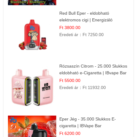
Red Bull Eper - eldobható
elektromos cigi | Energizáló
Gyümölcs Íz
Ft 3800.00
Eredeti ár：
Ft 7250.00
Rózsaszín Citrom - 25.000 Slukkos
eldobható e-Cigaretta | IBvape Bar
Ft 5500.00
Eredeti ár：
Ft 11932.00
Eper Jég - 35.000 Slukkos E-
cigaretta | IBVape Bar
Ft 6200.00