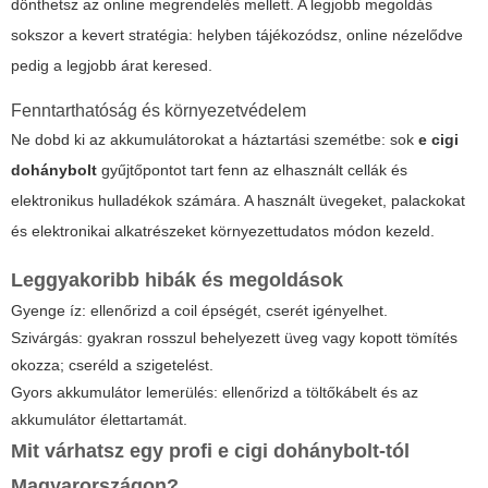
dönthetsz az online megrendelés mellett. A legjobb megoldás
sokszor a kevert stratégia: helyben tájékozódsz, online nézelődve
pedig a legjobb árat keresed.
Fenntarthatóság és környezetvédelem
Ne dobd ki az akkumulátorokat a háztartási szemétbe: sok
e cigi
dohánybolt
gyűjtőpontot tart fenn az elhasznált cellák és
elektronikus hulladékok számára. A használt üvegeket, palackokat
és elektronikai alkatrészeket környezettudatos módon kezeld.
Leggyakoribb hibák és megoldások
Gyenge íz: ellenőrizd a coil épségét, cserét igényelhet.
Szivárgás: gyakran rosszul behelyezett üveg vagy kopott tömítés
okozza; cseréld a szigetelést.
Gyors akkumulátor lemerülés: ellenőrizd a töltőkábelt és az
akkumulátor élettartamát.
Mit várhatsz egy profi
e cigi dohánybolt
-tól
Magyarországon?