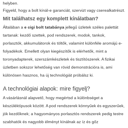
helyben.
Figyeld, hogy a bolt kínál-e garanciát, szervizt vagy cserealkatrészt.
Mit találhatsz egy komplett kínálatban?
Általában a
e cigi bolt tatabánya
jellegű üzletek széles palettát
tartanak: kezdő szettek, pod rendszerek, modok, tankok,
porlasztók, akkumulátorok és töltők, valamint különféle aromájú e-
folyadékok. Emellett olyan kiegészítők is elérhetők, mint a
toronyadapterek, szerszámkészletek és tisztítószerek. A fizikai
üzletben sokszor lehetőség van rövid demonstrációra is, ami
különösen hasznos, ha új technológiát próbálsz ki.
A technológiai alapok: mire figyelj?
A vásárlásnál alapvető, hogy megértsd a különbséget a
készüléktípusok között. A pod rendszerek könnyűek és egyszerűek,
jók kezdőknek; a hagyományos porlasztós rendszerek pedig testre
szabhatók és nagyobb élményt kínálnak az íz és gőz