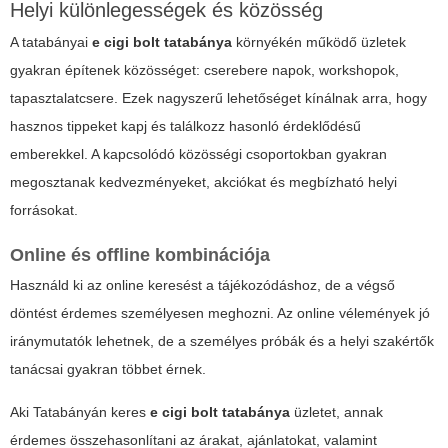
Helyi különlegességek és közösség
A tatabányai
e cigi bolt tatabánya
környékén működő üzletek
gyakran építenek közösséget: cserebere napok, workshopok,
tapasztalatcsere. Ezek nagyszerű lehetőséget kínálnak arra, hogy
hasznos tippeket kapj és találkozz hasonló érdeklődésű
emberekkel. A kapcsolódó közösségi csoportokban gyakran
megosztanak kedvezményeket, akciókat és megbízható helyi
forrásokat.
Online és offline kombinációja
Használd ki az online keresést a tájékozódáshoz, de a végső
döntést érdemes személyesen meghozni. Az online vélemények jó
iránymutatók lehetnek, de a személyes próbák és a helyi szakértők
tanácsai gyakran többet érnek.
Aki Tatabányán keres
e cigi bolt tatabánya
üzletet, annak
érdemes összehasonlítani az árakat, ajánlatokat, valamint