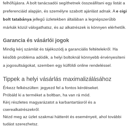
felhőfújásra. A bolt tanácsadói segíthetnek összeállítani egy listát a
preferenciáid alapján, és személyre szabott ajánlást adnak. A
e cigi
bolt tatabánya
jellegű üzletekben általában a legnépszerűbb
márkák közül válogathatsz, és az alkatrészek is könnyen elérhetők.
Garancia és vásárlói jogok
Mindig kérj számlát és tájékozódj a garanciális feltételekről. Ha
később probléma adódik, a helyi boltoknál könnyebb érvényesíteni
a jogosultságokat, szemben egy külföldi online rendeléssel.
Tippek a helyi vásárlás maximalizálásához
Érkezz felkészülten: jegyezd fel a fontos kérdéseket.
Próbáld ki a terméket a boltban, ha van rá mód.
Kérj részletes magyarázatot a karbantartásról és a
cserealkatrészekről.
Nézd meg az üzlet szakmai hátterét és eseményeit, ahol további
tudást szerezhetsz.