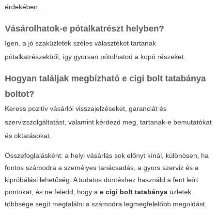
érdekében.
Vásárolhatok-e pótalkatrészt helyben?
Igen, a jó szaküzletek széles választékot tartanak
pótalkatrészekből, így gyorsan pótolhatod a kopó részeket.
Hogyan találjak megbízható
e cigi bolt tatabánya
boltot?
Keress pozitív vásárlói visszajelzéseket, garanciát és
szervizszolgáltatást, valamint kérdezd meg, tartanak-e bemutatókat
és oktatásokat.
Összefoglalásként: a helyi vásárlás sok előnyt kínál, különösen, ha
fontos számodra a személyes tanácsadás, a gyors szerviz és a
kipróbálási lehetőség. A tudatos döntéshez használd a fent leírt
pontokat, és ne feledd, hogy a
e cigi bolt tatabánya
üzletek
többsége segít megtalálni a számodra legmegfelelőbb megoldást.