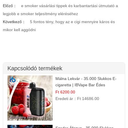
Előző：
e smoker vásárlási tippek és karbantartási útmutató a
legjobb e smoker teljesítmény eléréséhez
Következő：
5 fontos tény, hogy az e cigi mennyire káros és
mikor kell aggódni
Kapcsolódó termékek
Málna Lekvár - 35.000 Slukkos E-
cigaretta | IBVape Bar Édes
Gyümölcs Íz
Ft 6200.00
Eredeti ár：
Ft 14686.00