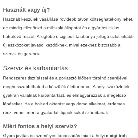
Használt vagy új?
Használt készülék vásárlása rövidebb távon költséghatékony lehet,
de mindig ellenőrizd a műszaki állapotot és a gyártási ciklus
hátralévő részét. A legtöbb
e cigi bolt tatabánya
jellegű üzlet inkább
új eszközöket javasol kezdőknek, mivel ezekhez biztosabb a
szerviz és garancia.
Szerviz és karbantartás
Rendszeres tisztítással és a porlasztó időben történő cseréjével
meghosszabbíthatod a készülék élettartamát. A helyi szaküzletek
gyakran vállalnak karbantartást, és elmagyarázzák a megelőző
lépéseket. Ha a bolt ad oktatást vagy demo alkalmat, érdemes
részt venni, mert a gyakorlati tippek sokat számítanak.
Miért fontos a helyi szerviz?
Gyors javítás és személyes tanácsadás miatt a helyi
e cigi bolt