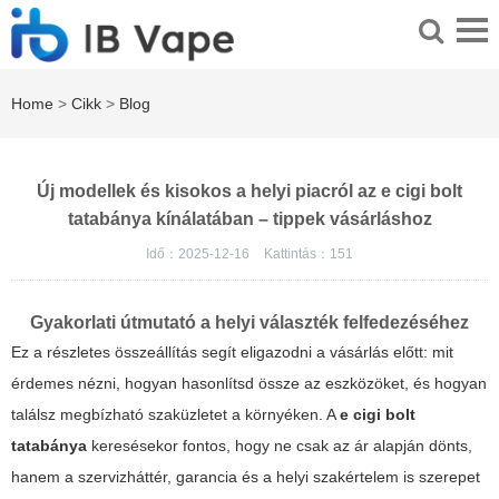
Home
>
Cikk
>
Blog
Új modellek és kisokos a helyi piacról az e cigi bolt
tatabánya kínálatában – tippek vásárláshoz
Idő：2025-12-16
Kattintás：
151
Gyakorlati útmutató a helyi választék felfedezéséhez
Ez a részletes összeállítás segít eligazodni a vásárlás előtt: mit
érdemes nézni, hogyan hasonlítsd össze az eszközöket, és hogyan
találsz megbízható szaküzletet a környéken. A
e cigi bolt
tatabánya
keresésekor fontos, hogy ne csak az ár alapján dönts,
hanem a szervizháttér, garancia és a helyi szakértelem is szerepet