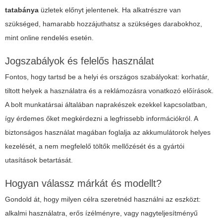
tatabánya
üzletek előnyt jelentenek. Ha alkatrészre van
szükséged, hamarabb hozzájuthatsz a szükséges darabokhoz,
mint online rendelés esetén.
Jogszabályok és felelős használat
Fontos, hogy tartsd be a helyi és országos szabályokat: korhatár,
tiltott helyek a használatra és a reklámozásra vonatkozó előírások.
A bolt munkatársai általában naprakészek ezekkel kapcsolatban,
így érdemes őket megkérdezni a legfrissebb információkról. A
biztonságos használat magában foglalja az akkumulátorok helyes
kezelését, a nem megfelelő töltők mellőzését és a gyártói
utasítások betartását.
Hogyan válassz márkát és modellt?
Gondold át, hogy milyen célra szeretnéd használni az eszközt:
alkalmi használatra, erős ízélményre, vagy nagyteljesítményű