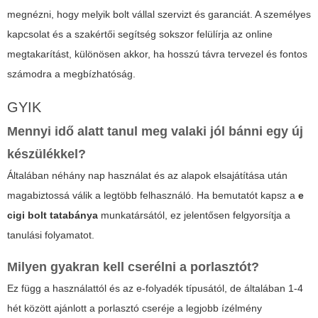
megnézni, hogy melyik bolt vállal szervizt és garanciát. A személyes
kapcsolat és a szakértői segítség sokszor felülírja az online
megtakarítást, különösen akkor, ha hosszú távra tervezel és fontos
számodra a megbízhatóság.
GYIK
Mennyi idő alatt tanul meg valaki jól bánni egy új
készülékkel?
Általában néhány nap használat és az alapok elsajátítása után
magabiztossá válik a legtöbb felhasználó. Ha bemutatót kapsz a
e
cigi bolt tatabánya
munkatársától, ez jelentősen felgyorsítja a
tanulási folyamatot.
Milyen gyakran kell cserélni a porlasztót?
Ez függ a használattól és az e-folyadék típusától, de általában 1-4
hét között ajánlott a porlasztó cseréje a legjobb ízélmény