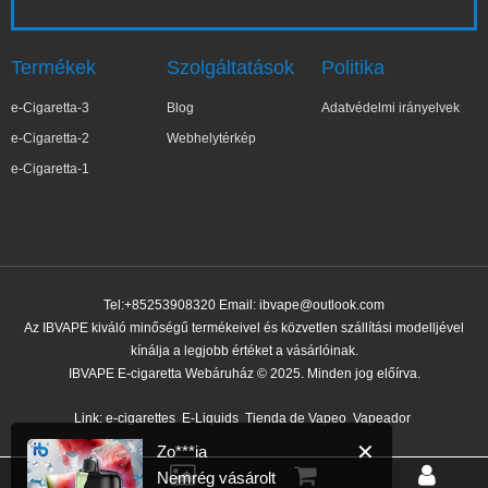
Termékek
Szolgáltatások
Politika
e-Cigaretta-3
Blog
Adatvédelmi irányelvek
e-Cigaretta-2
Webhelytérkép
e-Cigaretta-1
Tel:+85253908320 Email:
ibvape@outlook.com
Az IBVAPE kiváló minőségű termékeivel és közvetlen szállítási modelljével
kínálja a legjobb értéket a vásárlóinak.
IBVAPE E-cigaretta Webáruház © 2025. Minden jog előírva.
✕
Zo***ia
Nemrég vásárolt
Link:
e-cigarettes
E-Liquids
Tienda de Vapeo
Vapeador
15 perccel ezelőtt