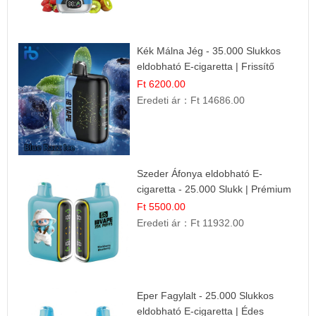
Kék Málna Jég - 35.000 Slukkos
eldobható E-cigaretta | Frissítő
Ízélmény
Ft 6200.00
Eredeti ár：
Ft 14686.00
Szeder Áfonya eldobható E-
cigaretta - 25.000 Slukk | Prémium
Gyümölcs Íz
Ft 5500.00
Eredeti ár：
Ft 11932.00
Eper Fagylalt - 25.000 Slukkos
eldobható E-cigaretta | Édes