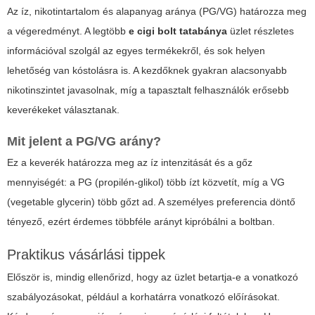
Az íz, nikotintartalom és alapanyag aránya (PG/VG) határozza meg
a végeredményt. A legtöbb
e cigi bolt tatabánya
üzlet részletes
információval szolgál az egyes termékekről, és sok helyen
lehetőség van kóstolásra is. A kezdőknek gyakran alacsonyabb
nikotinszintet javasolnak, míg a tapasztalt felhasználók erősebb
keverékeket választanak.
Mit jelent a PG/VG arány?
Ez a keverék határozza meg az íz intenzitását és a gőz
mennyiségét: a PG (propilén-glikol) több ízt közvetít, míg a VG
(vegetable glycerin) több gőzt ad. A személyes preferencia döntő
tényező, ezért érdemes többféle arányt kipróbálni a boltban.
Praktikus vásárlási tippek
Először is, mindig ellenőrizd, hogy az üzlet betartja-e a vonatkozó
szabályozásokat, például a korhatárra vonatkozó előírásokat.