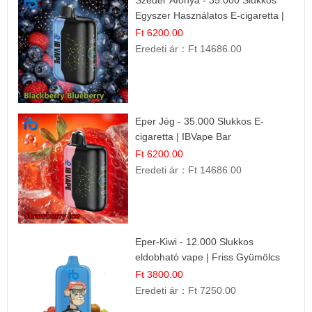
Szeder Áfonya - 35.000 Slukkos
Egyszer Használatos E-cigaretta |
Prémium Ízélmény
Ft 6200.00
Eredeti ár：
Ft 14686.00
Eper Jég - 35.000 Slukkos E-
cigaretta | IBVape Bar
Ft 6200.00
Eredeti ár：
Ft 14686.00
Eper-Kiwi - 12.000 Slukkos
eldobható vape | Friss Gyümölcs
Kombináció
Ft 3800.00
Eredeti ár：
Ft 7250.00