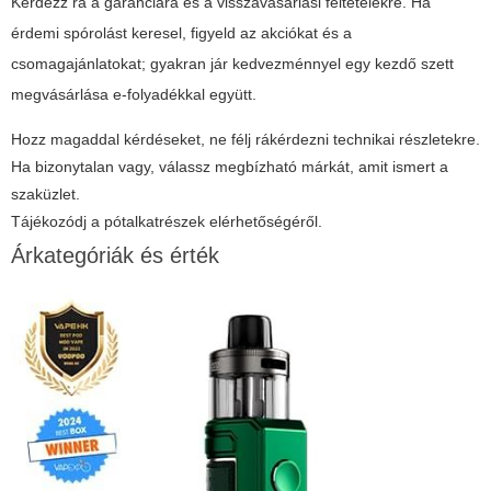
Kérdezz rá a garanciára és a visszavásárlási feltételekre. Ha
érdemi spórolást keresel, figyeld az akciókat és a
csomagajánlatokat; gyakran jár kedvezménnyel egy kezdő szett
megvásárlása e-folyadékkal együtt.
Hozz magaddal kérdéseket, ne félj rákérdezni technikai részletekre.
Ha bizonytalan vagy, válassz megbízható márkát, amit ismert a
szaküzlet.
Tájékozódj a pótalkatrészek elérhetőségéről.
Árkategóriák és érték