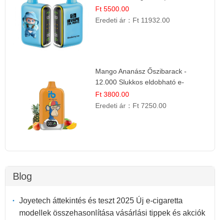
Desszert Íz
Ft 5500.00
Eredeti ár：
Ft 11932.00
Mango Ananász Őszibarack -
12.000 Slukkos eldobható e-
Cigaretta
Ft 3800.00
Eredeti ár：
Ft 7250.00
Blog
Joyetech áttekintés és teszt 2025 Új e-cigaretta
modellek összehasonlítása vásárlási tippek és akciók