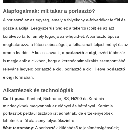
Alapfogalmak: mit takar a porlasztó?
A
porlasztó
az az egység, amely a folyékony e-folyadékot felfűti és
gőzzé alakítja. Leegyszerűsítve: ez a tekercs (coil) és az azt
körülvevő tartó, amely fogadja az e-liquid-et. A porlasztó típusa
meghatározza a fűtési sebességet, a felhasznált teljesítményt és az
aroma leadást. A kulcsszavunk, a
porlasztó e cigi
, ezért többször
is megjelenik a cikkben, hogy a keresőoptimalizálás szempontjából
releváns legyen:
porlasztó e cigi
,
porlasztó e cigi
, illetve
porlasztó
e cigi
formában.
Alkatrészek és technológiák
Coil típusa
: Kanthal, Nichrome, SS, Ni200 és Kerámia -
mindegyiknek megvannak az előnyei és hátrányai. Kerámia
porlasztók például tisztább ízt adhatnak, de érzékenyebbek
lehetnek a túl alacsony folyadékszintre.
Watt tartomány
: A porlasztók különböző teljesítményigényűek;