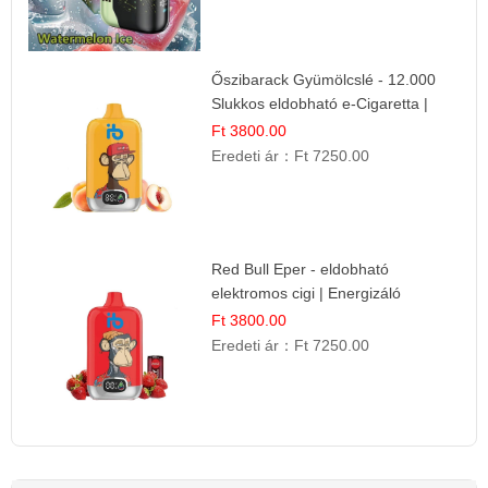
Őszibarack Gyümölcslé - 12.000
Slukkos eldobható e-Cigaretta |
Friss Gyümölcs Íz
Ft 3800.00
Eredeti ár：
Ft 7250.00
Red Bull Eper - eldobható
elektromos cigi | Energizáló
Gyümölcs Íz
Ft 3800.00
Eredeti ár：
Ft 7250.00