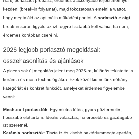
Ha új porlasztót próbálsz, érdemes alacsonyabb teljesítménnyel
kezdeni (break-in folyamat), majd fokozatosan emelni a wattot,
hogy megtaláld az optimális működési pontot. A
porlasztó e cigi
break-in során figyeld az ízt: egyre tisztábbá kell válnia, ha nem,
érdemes korábban cserélni.
2026 legjobb porlasztó megoldásai:
összehasonlítás és ajánlások
A piacon sok új megoldás jelent meg 2026-ra, különös tekintettel a
kerámia és mesh technológiákra. Ezek közül kiemelünk néhány
kategóriát és konkrét funkciót, amelyeket érdemes figyelembe
venni:
Mesh-coil porlasztók
: Egyenletes fűtés, gyors gőztermelés,
hosszabb élettartam. Ideális választás, ha erősebb és gazdagabb
ízt szeretnél.
Kerámia porlasztók
: Tiszta íz és kisebb baktériummegtelepedés,