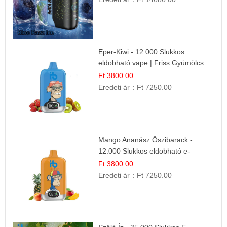
Eper-Kiwi - 12.000 Slukkos
eldobható vape | Friss Gyümölcs
Kombináció
Ft 3800.00
Eredeti ár：
Ft 7250.00
Mango Ananász Őszibarack -
12.000 Slukkos eldobható e-
Cigaretta
Ft 3800.00
Eredeti ár：
Ft 7250.00