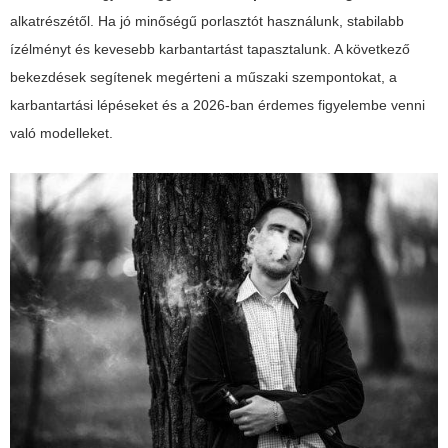
alkatrészétől. Ha jó minőségű porlasztót használunk, stabilabb
ízélményt és kevesebb karbantartást tapasztalunk. A következő
bekezdések segítenek megérteni a műszaki szempontokat, a
karbantartási lépéseket és a 2026-ban érdemes figyelembe venni
való modelleket.