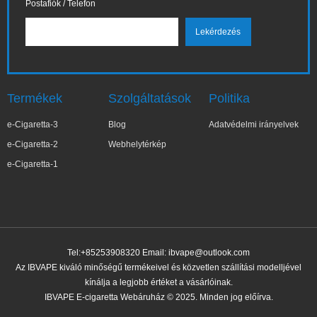
Postafiók / Telefon
Termékek
Szolgáltatások
Politika
e-Cigaretta-3
Blog
Adatvédelmi irányelvek
e-Cigaretta-2
Webhelytérkép
e-Cigaretta-1
Tel:+85253908320 Email:
ibvape@outlook.com
Az IBVAPE kiváló minőségű termékeivel és közvetlen szállítási modelljével
kínálja a legjobb értéket a vásárlóinak.
IBVAPE E-cigaretta Webáruház © 2025. Minden jog előírva.
✕
Ter***a