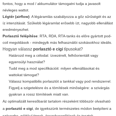
fontos, hogy a mod / akkumulátor támogatni tudja a javasolt
névleges wattot.
Légtér (airflow)
: A légáramlás szabályozza a gőz sűrűségét és az
íz intenzitását. Szűkebb légáramlat erősebb ízt, nagyobb ellenállást
eredményezhet.
Porlasztó felépítése
: RTA, RDA, RTA-tanks és előre gyártott pod-
coil megoldások - mindegyik más felhasználói szokásokhoz ideális.
Hogyan válassz
porlasztó e cigi
típusokat?
Határozd meg a célodat: ízvezérelt, felhőorientált vagy
egyensúlyi használat?
Tudd meg a mod specifikációit: milyen ellenállásokat és
wattokat támogat?
Válassz kompatibilis porlasztót a tankkal vagy pod rendszerrel.
Figyelj a szigetelésre és a tömítések minőségére: a szivárgás
gyakran a rossz tömítések miatt van.
Az optimalizált keresőbarát tartalom részeként többször olvasható
a
porlasztó e cigi
, de igyekszünk természetes módon beépíteni a
szövegbe, például tippek, összehasonlítások és tesztek