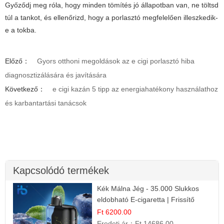
Győződj meg róla, hogy minden tömítés jó állapotban van, ne töltsd
túl a tankot, és ellenőrizd, hogy a porlasztó megfelelően illeszkedik-
e a tokba.
Előző：
Gyors otthoni megoldások az e cigi porlasztó hiba
diagnosztizálására és javítására
Következő：
e cigi kazán 5 tipp az energiahatékony használathoz
és karbantartási tanácsok
Kapcsolódó termékek
Kék Málna Jég - 35.000 Slukkos
eldobható E-cigaretta | Frissítő
Ízélmény
Ft 6200.00
Eredeti ár：
Ft 14686.00