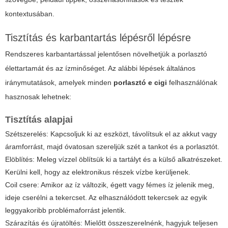
kontextusában.
Tisztítás és karbantartás lépésről lépésre
Rendszeres karbantartással jelentősen növelhetjük a porlasztó
élettartamát és az ízminőséget. Az alábbi lépések általános
iránymutatások, amelyek minden
porlasztó e cigi
felhasználónak
hasznosak lehetnek:
Tisztítás alapjai
Szétszerelés: Kapcsoljuk ki az eszközt, távolítsuk el az akkut vagy
áramforrást, majd óvatosan szereljük szét a tankot és a porlasztót.
Elöblítés: Meleg vízzel öblítsük ki a tartályt és a külső alkatrészeket.
Kerülni kell, hogy az elektronikus részek vízbe kerüljenek.
Coil csere: Amikor az íz változik, égett vagy fémes íz jelenik meg,
ideje cserélni a tekercset. Az elhasználódott tekercsek az egyik
leggyakoribb problémaforrást jelentik.
Szárazítás és újratöltés: Mielőtt összeszerelnénk, hagyjuk teljesen