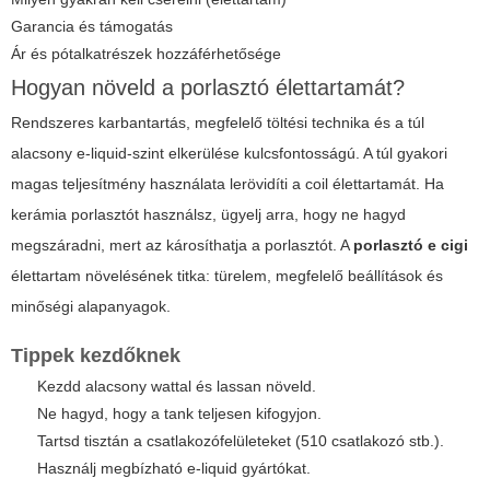
Garancia és támogatás
Ár és pótalkatrészek hozzáférhetősége
Hogyan növeld a porlasztó élettartamát?
Rendszeres karbantartás, megfelelő töltési technika és a túl
alacsony e-liquid-szint elkerülése kulcsfontosságú. A túl gyakori
magas teljesítmény használata lerövidíti a coil élettartamát. Ha
kerámia porlasztót használsz, ügyelj arra, hogy ne hagyd
megszáradni, mert az károsíthatja a porlasztót. A
porlasztó e cigi
élettartam növelésének titka: türelem, megfelelő beállítások és
minőségi alapanyagok.
Tippek kezdőknek
Kezdd alacsony wattal és lassan növeld.
Ne hagyd, hogy a tank teljesen kifogyjon.
Tartsd tisztán a csatlakozófelületeket (510 csatlakozó stb.).
Használj megbízható e-liquid gyártókat.