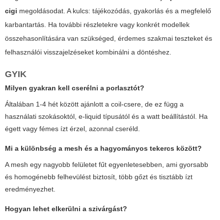
cigi
megoldásodat. A kulcs: tájékozódás, gyakorlás és a megfelelő
karbantartás. Ha további részletekre vagy konkrét modellek
összehasonlítására van szükséged, érdemes szakmai teszteket és
felhasználói visszajelzéseket kombinálni a döntéshez.
GYIK
Milyen gyakran kell cserélni a porlasztót?
Általában 1-4 hét között ajánlott a coil-csere, de ez függ a
használati szokásoktól, e-liquid típusától és a watt beállítástól. Ha
égett vagy fémes ízt érzel, azonnal cseréld.
Mi a különbség a mesh és a hagyományos tekercs között?
A mesh egy nagyobb felületet fűt egyenletesebben, ami gyorsabb
és homogénebb felhevülést biztosít, több gőzt és tisztább ízt
eredményezhet.
Hogyan lehet elkerülni a szivárgást?