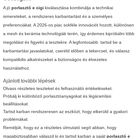
A jó
porlasztó e cigi
kiválasztása kombinálja a technikai
ismereteket, a rendszeres karbantartást és a személyes
preferenciákat. A 2026-os piac sokféle innovációt hozott, különösen
a mesh és kerámia technológiák terén, így érdemes kipróbálni több
megoldást és figyelni a tesztekre. A legfontosabb: tartsd be a
karbantartási javaslatokat, cseréld időben a tekercset, és válassz
kompatibilis alkatrészeket a biztonságos és élvezetes
használathoz.
Ajánlott további lépések
Olvass részletes teszteket és felhasználói értékeléseket.
Próbálj ki különböző porlasztóanyagokat és légáramlási
beállításokat.
Tartsd karban rendszeresen az eszközt, hogy elkerüld a gyakori
problémákat.
Reméljük, hogy ez a részletes útmutató segít abban, hogy
magabiztosabban válaszd ki és tartsd karban a saját
porlasztó e