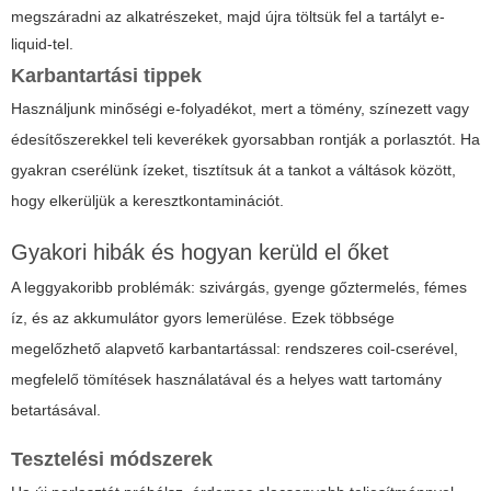
megszáradni az alkatrészeket, majd újra töltsük fel a tartályt e-
liquid-tel.
Karbantartási tippek
Használjunk minőségi e-folyadékot, mert a tömény, színezett vagy
édesítőszerekkel teli keverékek gyorsabban rontják a porlasztót. Ha
gyakran cserélünk ízeket, tisztítsuk át a tankot a váltások között,
hogy elkerüljük a keresztkontaminációt.
Gyakori hibák és hogyan kerüld el őket
A leggyakoribb problémák: szivárgás, gyenge gőztermelés, fémes
íz, és az akkumulátor gyors lemerülése. Ezek többsége
megelőzhető alapvető karbantartással: rendszeres coil-cserével,
megfelelő tömítések használatával és a helyes watt tartomány
betartásával.
Tesztelési módszerek