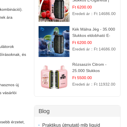
Slukkos E-cigaretta |
IBVape Bar Édes
Ft 6200.00
kombináció).
Gyümölcs Íz
Eredeti ár：
Ft 14686.00
zek ára
Kék Málna Jég - 35.000
Slukkos eldobható E-
cigaretta | Frissítő
Ft 6200.00
ulátorok
Ízélmény
Eredeti ár：
Ft 14686.00
lőírásoknak, és
Rózsaszín Citrom -
25.000 Slukkos
eldobható e-Cigaretta |
Ft 5500.00
IBvape Bar
Eredeti ár：
Ft 11932.00
 hasznos új
s vásárlói
Blog
esebb érzetet,
Praktikus útmutató mlb liquid