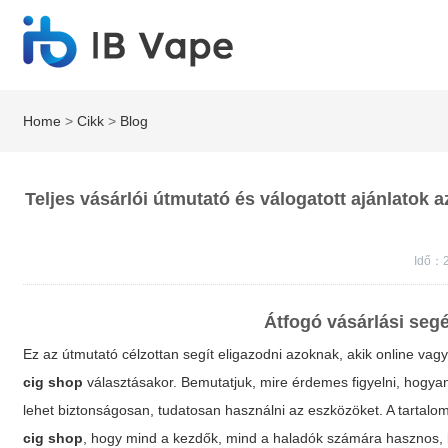
Home
>
Cikk
>
Blog
Teljes vásárlói útmutató és válogatott ajánlatok 
Idő：2
Átfogó vásárlási seg
Ez az útmutató célzottan segít eligazodni azoknak, akik online va
cig shop
választásakor. Bemutatjuk, mire érdemes figyelni, hogya
lehet biztonságosan, tudatosan használni az eszközöket. A tartalo
cig shop
, hogy mind a kezdők, mind a haladók számára hasznos, k