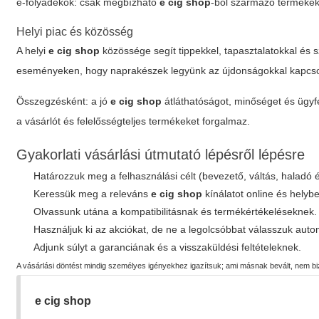
e-folyadékok: csak megbízható
e cig shop
-ból származó termékek
Helyi piac és közösség
A helyi
e cig shop
közössége segít tippekkel, tapasztalatokkal és
eseményeken, hogy naprakészek legyünk az újdonságokkal kapcso
Összegzésként: a jó
e cig shop
átláthatóságot, minőséget és ügyfé
a vásárlót és felelősségteljes termékeket forgalmaz.
Gyakorlati vásárlási útmutató lépésről lépésre
Határozzuk meg a felhasználási célt (bevezető, váltás, haladó 
Keressük meg a releváns
e cig shop
kínálatot online és helyb
Olvassunk utána a kompatibilitásnak és termékértékeléseknek.
Használjuk ki az akciókat, de ne a legolcsóbbat válasszuk auto
Adjunk súlyt a garanciának és a visszaküldési feltételeknek.
A vásárlási döntést mindig személyes igényekhez igazítsuk; ami másnak bevált, nem bi
e cig shop