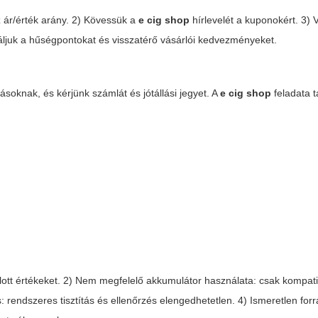
 ár/érték arány. 2) Kövessük a
e cig shop
hírlevelét a kuponokért. 3) 
juk a hűségpontokat és visszatérő vásárlói kedvezményeket.
soknak, és kérjünk számlát és jótállási jegyet. A
e cig shop
feladata t
nlott értékeket. 2) Nem megfelelő akkumulátor használata: csak kompatib
: rendszeres tisztítás és ellenőrzés elengedhetetlen. 4) Ismeretlen forr