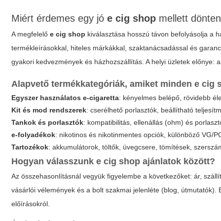
Miért érdemes egy jó
e cig shop
mellett dönten
A megfelelő
e cig shop
kiválasztása hosszú távon befolyásolja a ha
termékleírásokkal, hiteles márkákkal, szaktanácsadással és garanc
gyakori kedvezmények és házhozszállítás. A helyi üzletek előnye: a
Alapvető termékkategóriák, amiket minden
e cig 
Egyszer használatos e-cigaretta
: kényelmes belépő, rövidebb él
Kit és mod rendszerek
: cserélhető porlasztók, beállítható telje
Tankok és porlasztók
: kompatibilitás, ellenállás (ohm) és porlas
e-folyadékok
: nikotinos és nikotinmentes opciók, különböző VG/PG
Tartozékok
: akkumulátorok, töltők, üvegcsere, tömítések, szerszá
Hogyan válasszunk
e cig shop
ajánlatok között?
Az összehasonlításnál vegyük figyelembe a következőket: ár, szállítá
vásárlói vélemények és a bolt szakmai jelenléte (blog, útmutatók). 
előírásokról.