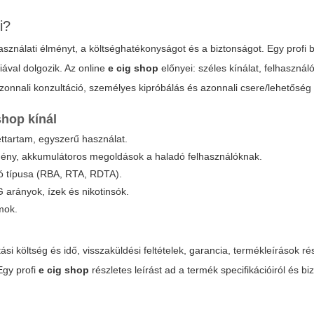
i?
sználati élményt, a költséghatékonyságot és a biztonságot. Egy profi bo
iával dolgozik. Az online
e cig shop
előnyei: széles kínálat, felhasználó
zonnali konzultáció, személyes kipróbálás és azonnali csere/lehetőség
shop
kínál
ettartam, egyszerű használat.
sítmény, akkumulátoros megoldások a haladó felhasználóknak.
ztó típusa (RBA, RTA, RDTA).
 arányok, ízek és nikotinsók.
mok.
si költség és idő, visszaküldési feltételek, garancia, termékleírások r
Egy profi
e cig shop
részletes leírást ad a termék specifikációiról és bi