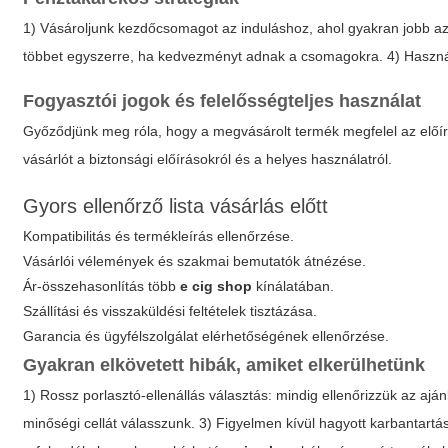
1) Vásároljunk kezdőcsomagot az induláshoz, ahol gyakran jobb az
többet egyszerre, ha kedvezményt adnak a csomagokra. 4) Használ
Fogyasztói jogok és felelősségteljes használat
Győződjünk meg róla, hogy a megvásárolt termék megfelel az előírá
vásárlót a biztonsági előírásokról és a helyes használatról.
Gyors ellenőrző lista vásárlás előtt
Kompatibilitás és termékleírás ellenőrzése.
Vásárlói vélemények és szakmai bemutatók átnézése.
Ár-összehasonlítás több
e cig shop
kínálatában.
Szállítási és visszaküldési feltételek tisztázása.
Garancia és ügyfélszolgálat elérhetőségének ellenőrzése.
Gyakran elkövetett hibák, amiket elkerülhetünk
1) Rossz porlasztó-ellenállás választás: mindig ellenőrizzük az ajá
minőségi cellát válasszunk. 3) Figyelmen kívül hagyott karbantartás