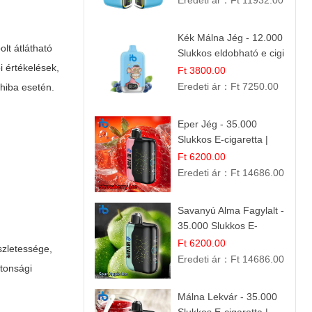
Eredeti ár：
Ft 11932.00
Kék Málna Jég - 12.000
lt átlátható
Slukkos eldobható e cigi
i értékelések,
| Frissítő Bogyós Íz
Ft 3800.00
Eredeti ár：
Ft 7250.00
 hiba esetén.
Eper Jég - 35.000
Slukkos E-cigaretta |
IBVape Bar
Ft 6200.00
Eredeti ár：
Ft 14686.00
Savanyú Alma Fagylalt -
35.000 Slukkos E-
cigaretta | IBVape Bar
Ft 6200.00
észletessége,
Eredeti ár：
Ft 14686.00
ztonsági
Málna Lekvár - 35.000