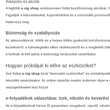
Árképzés és akciók
A legtöbb
e cig shop
rendszeresen futtat kezdőcsomag akciókat, 
Figyeljük a kiárusításokat, kuponkódokat és a szezonális promóciók
határozza meg.
Biztonság és szabályozás
Az akkumulátorok, töltők és a helyes töltési gyakorlat kulcsfonto
kezeléséről, a túlmelegedés elleni védekezésről és a megfelelő tölt
a boltnak át kell adnia a biztonsági tanácsokat vásárláskor.
Hogyan próbáljuk ki előre az eszközöket?
Sok fizikai
e cig shop
kínál "bemutató eszközöket" és mintafolyadé
készülék vásárlásakor. Az online vásárlás esetén érdemes olyan
e 
visszajelzéseket tesz közzé.
e-folyadékok választása: ízek, nikotin és keverés
Az e-folyadékoknál három fő paramétert vizsgálunk: ízprofil, niko