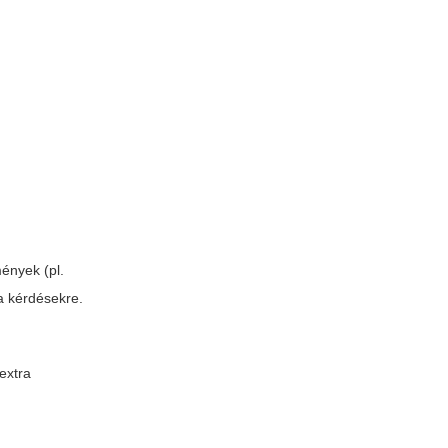
mények (pl.
a kérdésekre.
 extra