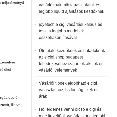
y teljesítményű
vásárlóknak mlb tapasztalatok és
legjobb liquid ajánlások kezdőknek
joyetech e cigi vásárlási kalauz és
teszt a legjobb modellek
összehasonlításával
Útmutató kezdőknek és haladóknak
az e cigi shop budapest
 személyes
felfedezéséhez ízajánlók akciók és
züléket
vásárlói vélemények
Vásárlói tippek eldobható e cigi
választáshoz, biztonság, ízek és
árak
árgás esetén
tosít, illetve
Hol érdemes venni olcsó e cigi és
mire figyeljünk vásárláskor a legjobb