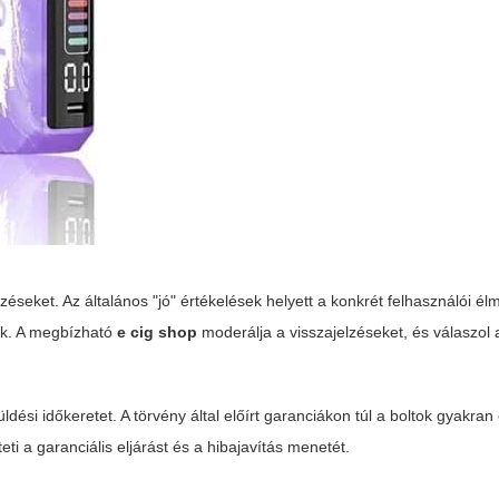
zéseket. Az általános "jó" értékelések helyett a konkrét felhasználói él
bak. A megbízható
e cig shop
moderálja a visszajelzéseket, és válaszol 
küldési időkeretet. A törvény által előírt garanciákon túl a boltok gyakran
eti a garanciális eljárást és a hibajavítás menetét.