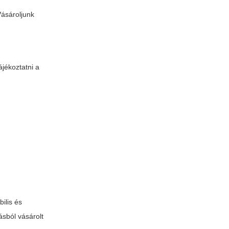
Vásároljunk
ájékoztatni a
ilis és
ásból vásárolt