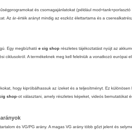
hűségprogramokat és csomagajánlatokat (például mod+tank+porlasztó 
at. Az ár-érték arányt mindig az eszköz élettartama és a cserealkatrés
sságú. Egy megbízható
e cig shop
részletes tájékoztatást nyújt az akkum
ési ciklusokról. A termékeknek meg kell felelniük a vonatkozó európai e
kokat, hogy kipróbálhassuk az ízeket és a teljesítményt. Ez különösen
cig shop
-ot választani, amely részletes képeket, videós bemutatókat é
i arányok
tintartalom és VG/PG arány. A magas VG arány több gőzt jelent és selym