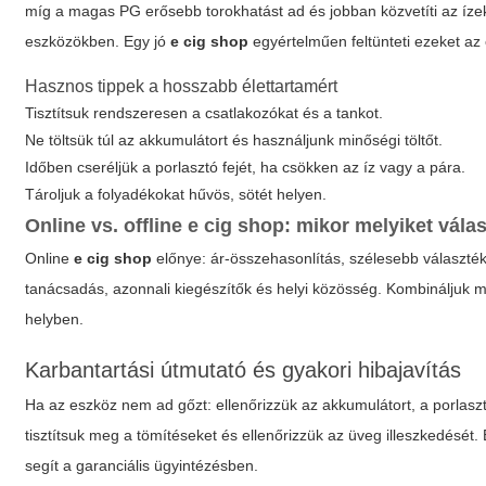
míg a magas PG erősebb torokhatást ad és jobban közvetíti az ízeke
eszközökben. Egy jó
e cig shop
egyértelműen feltünteti ezeket az é
Hasznos tippek a hosszabb élettartamért
Tisztítsuk rendszeresen a csatlakozókat és a tankot.
Ne töltsük túl az akkumulátort és használjunk minőségi töltőt.
Időben cseréljük a porlasztó fejét, ha csökken az íz vagy a pára.
Tároljuk a folyadékokat hűvös, sötét helyen.
Online vs. offline
e cig shop
: mikor melyiket vála
Online
e cig shop
előnye: ár-összehasonlítás, szélesebb választék
tanácsadás, azonnali kiegészítők és helyi közösség. Kombináljuk m
helyben.
Karbantartási útmutató és gyakori hibajavítás
Ha az eszköz nem ad gőzt: ellenőrizzük az akkumulátort, a porlaszt
tisztítsuk meg a tömítéseket és ellenőrizzük az üveg illeszkedését.
segít a garanciális ügyintézésben.