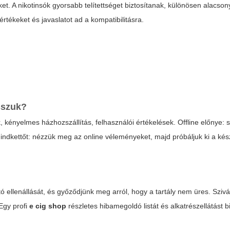
t. A nikotinsók gyorsabb telítettséget biztosítanak, különösen alacson
rtékeket és javaslatot ad a kompatibilitásra.
sszuk?
, kényelmes házhozszállítás, felhasználói értékelések. Offline előnye:
indkettőt: nézzük meg az online véleményeket, majd próbáljuk ki a kés
ó ellenállását, és győződjünk meg arról, hogy a tartály nem üres. Sziv
 Egy profi
e cig shop
részletes hibamegoldó listát és alkatrészellátást biz