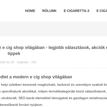
HOME
RÓLUNK
E CIGARETTA-3
E CIG
az e cig shop világában - legjobb választások, akciók
tippek
026-02-20
Kattintás：
255
édlet a modern
e cig shop
világában
gy helyi üzletben keresnek megbízható, kedvező és személyre szabott k
n spórolhatunk akciókkal, milyen termékkategóriák közül választhatunk
m strukturált, SEO-barát elemekkel támogatott és gazdagon tartalmazza
eresőbarát forrást nyújtson.