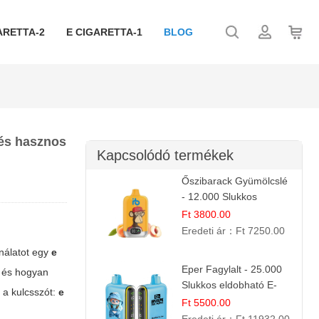
ARETTA-2
E CIGARETTA-1
BLOG
 és hasznos
Kapcsolódó termékek
Őszibarack Gyümölcslé
- 12.000 Slukkos
eldobható e-Cigaretta |
Ft 3800.00
Friss Gyümölcs Íz
Eredeti ár：
Ft 7250.00
ínálatot egy
e
Eper Fagylalt - 25.000
, és hogyan
Slukkos eldobható E-
 a kulcsszót:
e
cigaretta | Édes
Ft 5500.00
Desszert Íz