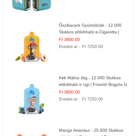
Őszibarack Gyümölcslé - 12.000
Slukkos eldobható e-Cigaretta |
Friss Gyümölcs Íz
Ft 3800.00
Eredeti ár：
Ft 7250.00
Kék Málna Jég - 12.000 Slukkos
eldobható e cigi | Frissítő Bogyós Íz
Ft 3800.00
Eredeti ár：
Ft 7250.00
Mango Ananász - 25.000 Slukkos