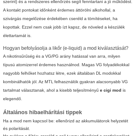
szerint) és a rendszeres ellenőrzés segít fenntartani a jó működést.
A kontakt pontokat időnként érdemes áttörölni alkohollal, a
szivárgás megelőzése érdekében cseréld a tömítéseket, ha
kopottak. Ezzel nem csak jobb ízt kapsz, de növeled a készülék
élettartamát is.
Hogyan befolyásolja a likőr (e-liquid) a mod kiválasztását?
A nikotinsűrűség és a VG/PG arány hatással van arra, milyen
típusú atomizerrel érdemes használnod. Magas VG folyadékokkal
nagyobb felhőket hozhatsz létre, ezek általában DL modokkal
kombinálhatók jól. Az MTL felhasználók gyakran alacsonyabb VG
tartalmat választanak, ahol a kisebb teljesítményű
e cigi mod
is
elegendő.
Általános hibaelhárítási tippek
Ha a mod nem kapcsol be: ellenőrizd az akkumulátorok helyzetét
és polaritását.
Ha pukkan a fűtés: cseréld a coil-t vagy ellenőrizd a csatlakozókat.