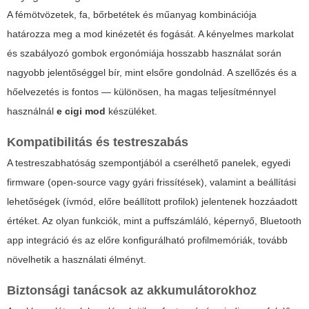
A fémötvözetek, fa, bőrbetétek és műanyag kombinációja
határozza meg a mod kinézetét és fogását. A kényelmes markolat
és szabályozó gombok ergonómiája hosszabb használat során
nagyobb jelentőséggel bír, mint elsőre gondolnád. A szellőzés és a
hőelvezetés is fontos — különösen, ha magas teljesítménnyel
használnál
e cigi mod
készüléket.
Kompatibilitás és testreszabás
A testreszabhatóság szempontjából a cserélhető panelek, egyedi
firmware (open-source vagy gyári frissítések), valamint a beállítási
lehetőségek (ívmód, előre beállított profilok) jelentenek hozzáadott
értéket. Az olyan funkciók, mint a puffszámláló, képernyő, Bluetooth
app integráció és az előre konfigurálható profilmemóriák, tovább
növelhetik a használati élményt.
Biztonsági tanácsok az akkumulátorokhoz