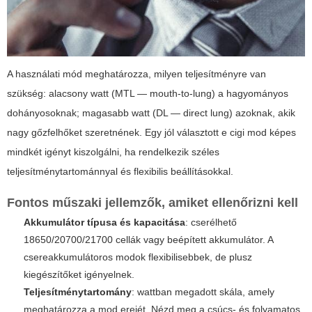
A használati mód meghatározza, milyen teljesítményre van
szükség: alacsony watt (MTL — mouth-to-lung) a hagyományos
dohányosoknak; magasabb watt (DL — direct lung) azoknak, akik
nagy gőzfelhőket szeretnének. Egy jól választott
e cigi mod
képes
mindkét igényt kiszolgálni, ha rendelkezik széles
teljesítménytartománnyal és flexibilis beállításokkal.
Fontos műszaki jellemzők, amiket ellenőrizni kell
Akkumulátor típusa és kapacitása
: cserélhető
18650/20700/21700 cellák vagy beépített akkumulátor. A
csereakkumulátoros modok flexibilisebbek, de plusz
kiegészítőket igényelnek.
Teljesítménytartomány
: wattban megadott skála, amely
meghatározza a mod erejét. Nézd meg a csúcs- és folyamatos