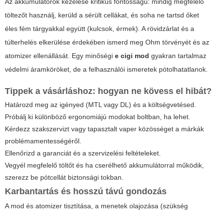
Az akkumulátorok kezelése kritikus fontosságú: mindig megfelelő
töltezőt használj, kerüld a sérült cellákat, és soha ne tartsd őket
éles fém tárgyakkal együtt (kulcsok, érmek). A rövidzárlat és a
túlterhelés elkerülése érdekében ismerd meg Ohm törvényét és az
atomizer ellenállását. Egy minőségi
e cigi mod
gyakran tartalmaz
védelmi áramköröket, de a felhasználói ismeretek pótolhatatlanok.
Tippek a vásárláshoz: hogyan ne kövess el hibát?
Határozd meg az igényed (MTL vagy DL) és a költségvetésed.
Próbálj ki különböző ergonomiájú modokat boltban, ha lehet.
Kérdezz szakszervizt vagy tapasztalt vaper közösséget a márkák
problémamentességéről.
Ellenőrizd a garanciát és a szervizelési feltételeket.
Vegyél megfelelő töltőt és ha cserélhető akkumulátorral működik,
szerezz be pótcellát biztonsági tokban.
Karbantartás és hosszú távú gondozás
A mod és atomizer tisztítása, a menetek olajozása (szükség