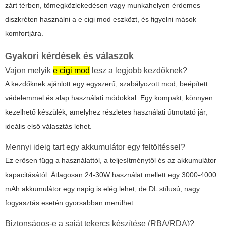
zárt térben, tömegközlekedésen vagy munkahelyen érdemes
diszkréten használni a
e cigi mod
eszközt, és figyelni mások
komfortjára.
Gyakori kérdések és válaszok
Vajon melyik
e cigi mod
lesz a legjobb kezdőknek?
A kezdőknek ajánlott egy egyszerű, szabályozott mod, beépített
védelemmel és alap használati módokkal. Egy kompakt, könnyen
kezelhető készülék, amelyhez részletes használati útmutató jár,
ideális első választás lehet.
Mennyi ideig tart egy akkumulátor egy feltöltéssel?
Ez erősen függ a használattól, a teljesítménytől és az akkumulátor
kapacitásától. Átlagosan 24-30W használat mellett egy 3000-4000
mAh akkumulátor egy napig is elég lehet, de DL stílusú, nagy
fogyasztás esetén gyorsabban merülhet.
Biztonságos-e a saját tekercs készítése (RBA/RDA)?