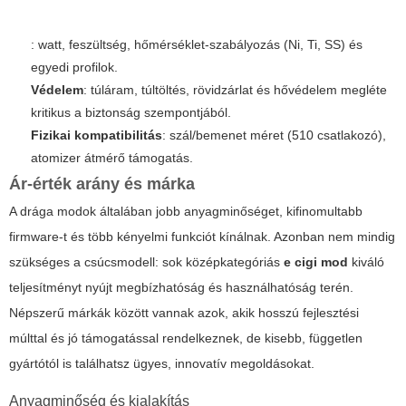
: watt, feszültség, hőmérséklet-szabályozás (Ni, Ti, SS) és
egyedi profilok.
Védelem
: túláram, túltöltés, rövidzárlat és hővédelem megléte
kritikus a biztonság szempontjából.
Fizikai kompatibilitás
: szál/bemenet méret (510 csatlakozó),
atomizer átmérő támogatás.
Ár-érték arány és márka
A drága modok általában jobb anyagminőséget, kifinomultabb
firmware-t és több kényelmi funkciót kínálnak. Azonban nem mindig
szükséges a csúcsmodell: sok középkategóriás
e cigi mod
kiváló
teljesítményt nyújt megbízhatóság és használhatóság terén.
Népszerű márkák között vannak azok, akik hosszú fejlesztési
múlttal és jó támogatással rendelkeznek, de kisebb, független
gyártótól is találhatsz ügyes, innovatív megoldásokat.
Anyagminőség és kialakítás