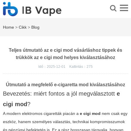
Home
>
Cikk
>
Blog
Teljes útmutató az e cigi mod vásárláshoz tippek és
trükkök az e cigi mod helyes kiválasztásához
Idő：2025-12-01
Kattintás：
275
Útmutató a megfelelő e-cigaretta mod kiválasztásához
Bevezetés: miért fontos a jól megválasztott
e
cigi mod
?
A modern elektromos cigaretták piacán a
e cigi mod
nem csak egy
eszköz, hanem személyes választás, technikai kompromisszumok
és pénzügyi befektetés is. Ez a rész hosszasan tárgyalja, hogyan