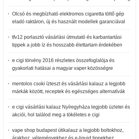
Olcsó és megbízható elektromos cigaretta töltő gép
eladó raktáron, új és használt modellek garanciával
tfv12 porlasztó vásárlási útmutató és karbantartási
tippek a jobb íz és hosszabb élettartam érdekében
e cigi törvény 2016 részletes összefoglalója és
gyakorlati hatásai a magyar vaper közösségre
mentolos csoki ízteszt és vásárlási kalauz a legjobb
márkák között, receptek és egészséges alternatívák
e cigi vásárlási kalauz Nyíregyháza legjobb üzletei és
akciói, hol találod meg a tökéletes e cigi
vape shop budapest útikalauz a legjobb boltokhoz,
árakhoz, véleményekhez és e-liquid tippekhez