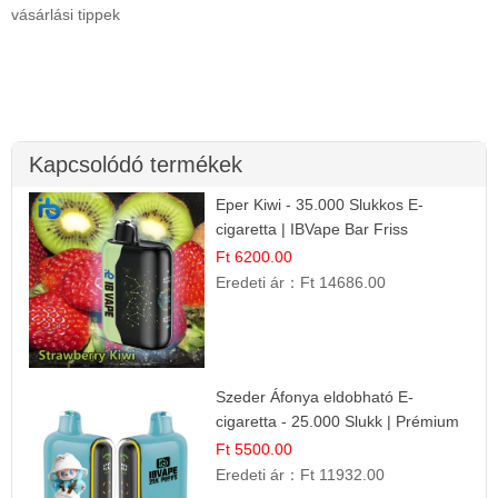
vásárlási tippek
Kapcsolódó termékek
Eper Kiwi - 35.000 Slukkos E-
cigaretta | IBVape Bar Friss
Gyümölcs Ízek
Ft 6200.00
Eredeti ár：
Ft 14686.00
Szeder Áfonya eldobható E-
cigaretta - 25.000 Slukk | Prémium
Gyümölcs Íz
Ft 5500.00
Eredeti ár：
Ft 11932.00