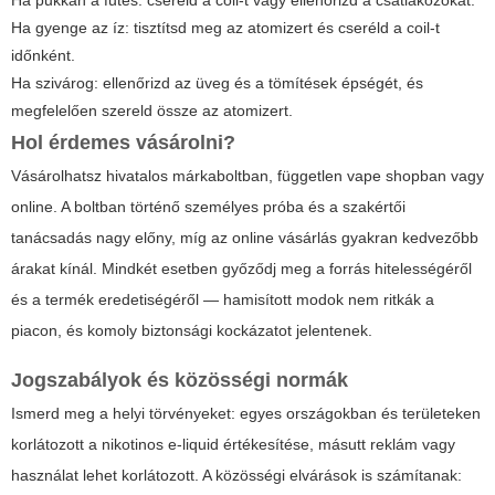
Ha gyenge az íz: tisztítsd meg az atomizert és cseréld a coil-t
időnként.
Ha szivárog: ellenőrizd az üveg és a tömítések épségét, és
megfelelően szereld össze az atomizert.
Hol érdemes vásárolni?
Vásárolhatsz hivatalos márkaboltban, független vape shopban vagy
online. A boltban történő személyes próba és a szakértői
tanácsadás nagy előny, míg az online vásárlás gyakran kedvezőbb
árakat kínál. Mindkét esetben győződj meg a forrás hitelességéről
és a termék eredetiségéről — hamisított modok nem ritkák a
piacon, és komoly biztonsági kockázatot jelentenek.
Jogszabályok és közösségi normák
Ismerd meg a helyi törvényeket: egyes országokban és területeken
korlátozott a nikotinos e-liquid értékesítése, másutt reklám vagy
használat lehet korlátozott. A közösségi elvárások is számítanak: