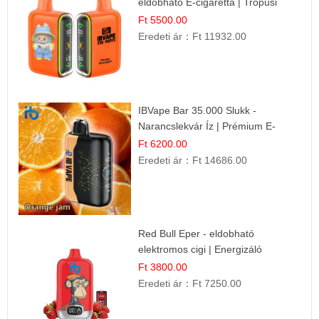
eldobható E-cigaretta | Trópusi
Ízélmény
Ft 5500.00
Eredeti ár：
Ft 11932.00
IBVape Bar 35.000 Slukk -
Narancslekvár Íz | Prémium E-
cigaretta
Ft 6200.00
Eredeti ár：
Ft 14686.00
Red Bull Eper - eldobható
elektromos cigi | Energizáló
Gyümölcs Íz
Ft 3800.00
Eredeti ár：
Ft 7250.00