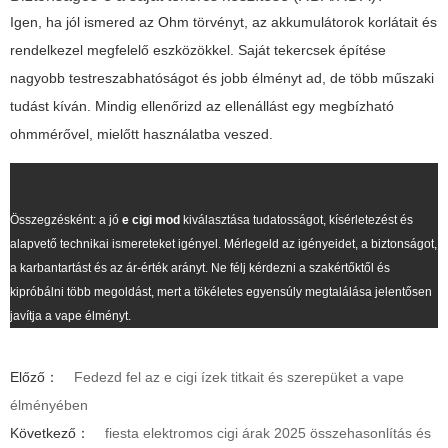
Igen, ha jól ismered az Ohm törvényt, az akkumulátorok korlátait és
rendelkezel megfelelő eszközökkel. Saját tekercsek építése
nagyobb testreszabhatóságot és jobb élményt ad, de több műszaki
tudást kíván. Mindig ellenőrizd az ellenállást egy megbízható
ohmmérővel, mielőtt használatba veszed.
Összegzésként: a jó
e cigi mod
kiválasztása tudatosságot, kísérletezést és
alapvető technikai ismereteket igényel. Mérlegeld az igényeidet, a biztonságot,
a karbantartást és az ár-érték arányt. Ne félj kérdezni a szakértőktől és
kipróbálni több megoldást, mert a tökéletes egyensúly megtalálása jelentősen
javítja a vape élményt.
Előző：
Fedezd fel az e cigi ízek titkait és szerepüket a vape
élményében
Következő：
fiesta elektromos cigi árak 2025 összehasonlítás és