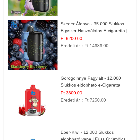
Szeder Áfonya - 35.000 Slukkos
Egyszer Használatos E-cigaretta |
Prémium Ízélmény
Ft 6200.00
Eredeti ár：
Ft 14686.00
Görögdinnye Fagylalt - 12.000
Slukkos eldobható e-Cigaretta
Ft 3800.00
Eredeti ár：
Ft 7250.00
Eper-Kiwi - 12.000 Slukkos
eldobható vape | Friss Gyümölcs