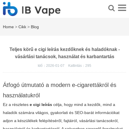
Home
>
Cikk
>
Blog
Teljes körű e cigi leírás kezdőknek és haladóknak -
vásárlási tanácsok, használat és karbantartás
Idő：2026-01-07
Kattintás：
295
Átfogó útmutató a modern e-cigarettákról és
használatukról
Ez a részletes
e cigi leírás
célja, hogy mind a kezdők, mind a
haladók számára világos, gyakorlati és SEO-barát információkat
adjon a készülékek felépítéséről, fajtáiról, vásárlási tanácsokról,
használatról és karbantartásról. A szövegben szereplő fogalmakat