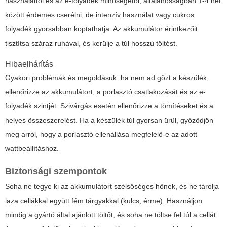
használattól és az e-folyadék minőségétől; általánosságban 1-4 hét
között érdemes cserélni, de intenzív használat vagy cukros
folyadék gyorsabban koptathatja. Az akkumulátor érintkezőit
tisztítsa száraz ruhával, és kerülje a túl hosszú töltést.
Hibaelhárítás
Gyakori problémák és megoldásuk: ha nem ad gőzt a készülék,
ellenőrizze az akkumulátort, a porlasztó csatlakozását és az e-
folyadék szintjét. Szivárgás esetén ellenőrizze a tömítéseket és a
helyes összeszerelést. Ha a készülék túl gyorsan ürül, győződjön
meg arról, hogy a porlasztó ellenállása megfelelő-e az adott
wattbeállításhoz.
Biztonsági szempontok
Soha ne tegye ki az akkumulátort szélsőséges hőnek, és ne tárolja
laza cellákkal együtt fém tárgyakkal (kulcs, érme). Használjon
mindig a gyártó által ajánlott töltőt, és soha ne töltse fel túl a cellát.