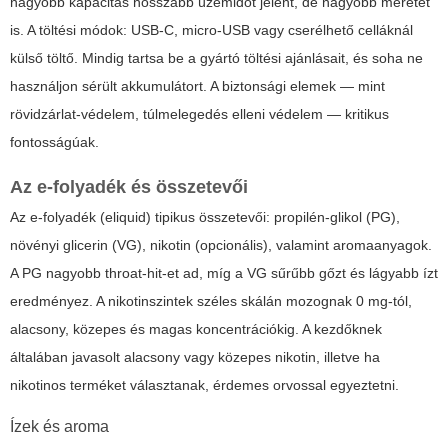
nagyobb kapacitás hosszabb üzemidőt jelent, de nagyobb méretet
is. A töltési módok: USB-C, micro-USB vagy cserélhető celláknál
külső töltő. Mindig tartsa be a gyártó töltési ajánlásait, és soha ne
használjon sérült akkumulátort. A biztonsági elemek — mint
rövidzárlat-védelem, túlmelegedés elleni védelem — kritikus
fontosságúak.
Az e-folyadék és összetevői
Az e-folyadék (eliquid) tipikus összetevői: propilén-glikol (PG),
növényi glicerin (VG), nikotin (opcionális), valamint aromaanyagok.
A PG nagyobb throat-hit-et ad, míg a VG sűrűbb gőzt és lágyabb ízt
eredményez. A nikotinszintek széles skálán mozognak 0 mg-tól,
alacsony, közepes és magas koncentrációkig. A kezdőknek
általában javasolt alacsony vagy közepes nikotin, illetve ha
nikotinos terméket választanak, érdemes orvossal egyeztetni.
Ízek és aroma