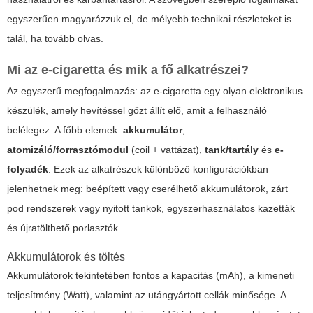
egyszerűen magyarázzuk el, de mélyebb technikai részleteket is
talál, ha tovább olvas.
Mi az e-cigaretta és mik a fő alkatrészei?
Az egyszerű megfogalmazás: az e-cigaretta egy olyan elektronikus
készülék, amely hevítéssel gőzt állít elő, amit a felhasználó
belélegez. A főbb elemek:
akkumulátor
,
atomizáló/forrasztómodul
(coil + vattázat),
tank/tartály
és
e-
folyadék
. Ezek az alkatrészek különböző konfigurációkban
jelenhetnek meg: beépített vagy cserélhető akkumulátorok, zárt
pod rendszerek vagy nyitott tankok, egyszerhasználatos kazetták
és újratölthető porlasztók.
Akkumulátorok és töltés
Akkumulátorok tekintetében fontos a kapacitás (mAh), a kimeneti
teljesítmény (Watt), valamint az utángyártott cellák minősége. A