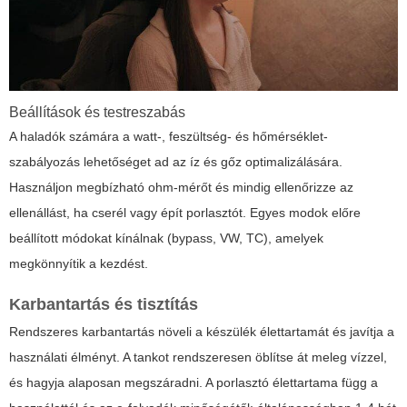
Beállítások és testreszabás
A haladók számára a watt-, feszültség- és hőmérséklet-
szabályozás lehetőséget ad az íz és gőz optimalizálására.
Használjon megbízható ohm-mérőt és mindig ellenőrizze az
ellenállást, ha cserél vagy épít porlasztót. Egyes modok előre
beállított módokat kínálnak (bypass, VW, TC), amelyek
megkönnyítik a kezdést.
Karbantartás és tisztítás
Rendszeres karbantartás növeli a készülék élettartamát és javítja a
használati élményt. A tankot rendszeresen öblítse át meleg vízzel,
és hagyja alaposan megszáradni. A porlasztó élettartama függ a