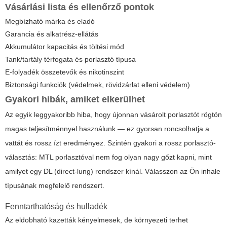
Vásárlási lista és ellenőrző pontok
Megbízható márka és eladó
Garancia és alkatrész-ellátás
Akkumulátor kapacitás és töltési mód
Tank/tartály térfogata és porlasztó típusa
E-folyadék összetevők és nikotinszint
Biztonsági funkciók (védelmek, rövidzárlat elleni védelem)
Gyakori hibák, amiket elkerülhet
Az egyik leggyakoribb hiba, hogy újonnan vásárolt porlasztót rögtön
magas teljesítménnyel használunk — ez gyorsan roncsolhatja a
vattát és rossz ízt eredményez. Szintén gyakori a rossz porlasztó-
választás: MTL porlasztóval nem fog olyan nagy gőzt kapni, mint
amilyet egy DL (direct-lung) rendszer kínál. Válasszon az Ön inhale
típusának megfelelő rendszert.
Fenntarthatóság és hulladék
Az eldobható kazetták kényelmesek, de környezeti terhet