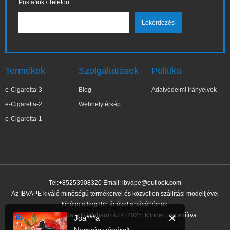
Postafiók / Telefon
Termékek
Szolgáltatások
Politika
e-Cigaretta-3
Blog
Adatvédelmi irányelvek
e-Cigaretta-2
Webhelytérkép
e-Cigaretta-1
Tel:+85253908320 Email:
ibvape@outlook.com
Az IBVAPE kiváló minőségű termékeivel és közvetlen szállítási modelljével
kínálja a legjobb értéket a vásárlóinak.
IBVAPE E-cigaretta Webáruház © 2025. Minden jog előírva.
✕
Joa***a