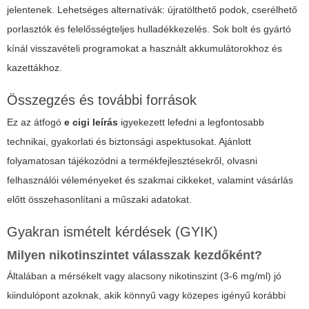
jelentenek. Lehetséges alternatívák: újratölthető podok, cserélhető
porlasztók és felelősségteljes hulladékkezelés. Sok bolt és gyártó
kínál visszavételi programokat a használt akkumulátorokhoz és
kazettákhoz.
Összegzés és további források
Ez az átfogó
e cigi leírás
igyekezett lefedni a legfontosabb
technikai, gyakorlati és biztonsági aspektusokat. Ajánlott
folyamatosan tájékozódni a termékfejlesztésekről, olvasni
felhasználói véleményeket és szakmai cikkeket, valamint vásárlás
előtt összehasonlítani a műszaki adatokat.
Gyakran ismételt kérdések (GYIK)
Milyen nikotinszintet válasszak kezdőként?
Általában a mérsékelt vagy alacsony nikotinszint (3-6 mg/ml) jó
kiindulópont azoknak, akik könnyű vagy közepes igényű korábbi