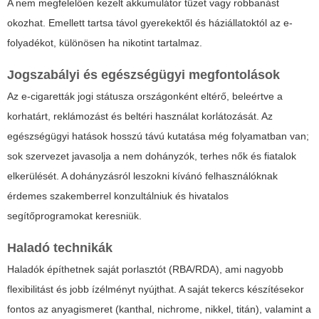
A nem megfelelően kezelt akkumulátor tüzet vagy robbanást
okozhat. Emellett tartsa távol gyerekektől és háziállatoktól az e-
folyadékot, különösen ha nikotint tartalmaz.
Jogszabályi és egészségügyi megfontolások
Az e-cigaretták jogi státusza országonként eltérő, beleértve a
korhatárt, reklámozást és beltéri használat korlátozását. Az
egészségügyi hatások hosszú távú kutatása még folyamatban van;
sok szervezet javasolja a nem dohányzók, terhes nők és fiatalok
elkerülését. A dohányzásról leszokni kívánó felhasználóknak
érdemes szakemberrel konzultálniuk és hivatalos
segítőprogramokat keresniük.
Haladó technikák
Haladók építhetnek saját porlasztót (RBA/RDA), ami nagyobb
flexibilitást és jobb ízélményt nyújthat. A saját tekercs készítésekor
fontos az anyagismeret (kanthal, nichrome, nikkel, titán), valamint a