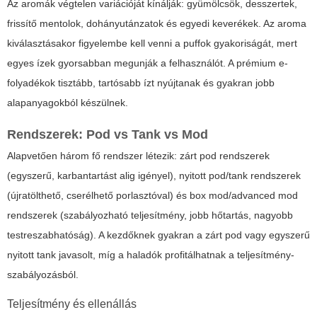
Az aromák végtelen variációját kínálják: gyümölcsök, desszertek,
frissítő mentolok, dohányutánzatok és egyedi keverékek. Az aroma
kiválasztásakor figyelembe kell venni a puffok gyakoriságát, mert
egyes ízek gyorsabban megunják a felhasználót. A prémium e-
folyadékok tisztább, tartósabb ízt nyújtanak és gyakran jobb
alapanyagokból készülnek.
Rendszerek: Pod vs Tank vs Mod
Alapvetően három fő rendszer létezik: zárt pod rendszerek
(egyszerű, karbantartást alig igényel), nyitott pod/tank rendszerek
(újratölthető, cserélhető porlasztóval) és box mod/advanced mod
rendszerek (szabályozható teljesítmény, jobb hőtartás, nagyobb
testreszabhatóság). A kezdőknek gyakran a zárt pod vagy egyszerű
nyitott tank javasolt, míg a haladók profitálhatnak a teljesítmény-
szabályozásból.
Teljesítmény és ellenállás