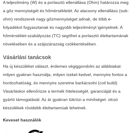
A teljesítmény (W) és a porlasztó ellenállása (Ohm) határozza meg
a gőz mennyiségét és hőmérsékletét. Az alacsony ellenállású (sub-
ohm) rendszerek nagy gőzmennyiséget adnak, de több e-
folyadékot fogyasztanak és nagyobb teljesítményt igényelnek. A
hőmérséklet-szabályozás (TC) segíthet a porlasztó élettartamának
növelésében és a szájszárazság csökkentésében.
Vásárlási tanácsok
Ha új készüléket választ, érdemes végiggondolni az alábbiakat:
milyen gyakran használja, milyen ízeket kedvel, mennyire fontos a
hordozhatóság, és mennyire szeretne barkácsolni (coil build).
Vásárláskor ellenőrizze a termék hitelességét, garanciáját és a
gyártó támogatását. Az ár gyakran tükrözi a minőséget: olcsó
készülékek rövidebb élettartamúak lehetnek.
Keveset használók