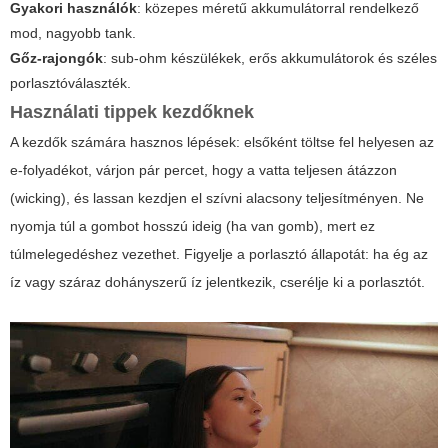
Gyakori használók
: közepes méretű akkumulátorral rendelkező
mod, nagyobb tank.
Gőz-rajongók
: sub-ohm készülékek, erős akkumulátorok és széles
porlasztóválaszték.
Használati tippek kezdőknek
A kezdők számára hasznos lépések: elsőként töltse fel helyesen az
e-folyadékot, várjon pár percet, hogy a vatta teljesen átázzon
(wicking), és lassan kezdjen el szívni alacsony teljesítményen. Ne
nyomja túl a gombot hosszú ideig (ha van gomb), mert ez
túlmelegedéshez vezethet. Figyelje a porlasztó állapotát: ha ég az
íz vagy száraz dohányszerű íz jelentkezik, cserélje ki a porlasztót.