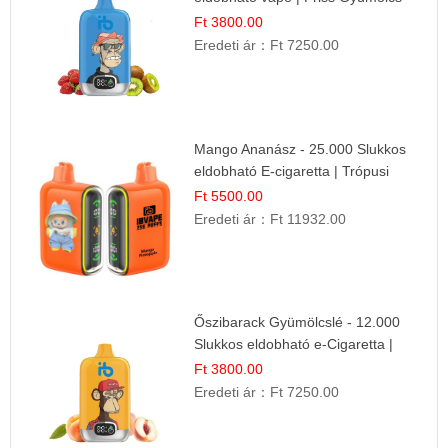
Kombináció
Ft 3800.00
Eredeti ár：
Ft 7250.00
Mango Ananász - 25.000 Slukkos
eldobható E-cigaretta | Trópusi
Ízélmény
Ft 5500.00
Eredeti ár：
Ft 11932.00
Őszibarack Gyümölcslé - 12.000
Slukkos eldobható e-Cigaretta |
Friss Gyümölcs Íz
Ft 3800.00
Eredeti ár：
Ft 7250.00