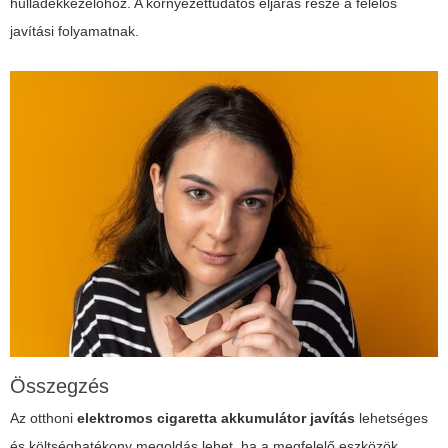
hulladékkezelőhöz. A környezettudatos eljárás része a felelős
javítási folyamatnak.
Összegzés
Az otthoni
elektromos cigaretta akkumulátor javítás
lehetséges
és költséghatékony megoldás lehet, ha a megfelelő eszközök,