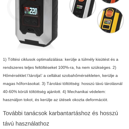
1) Töltési ciklusok optimalizálása: kerülje a túlmély kisütést és a
rendszeres teljes feltöltéseket 100%-ra, ha nem szükséges. 2)
Hőmérséklet:\'tárolja\' a cellákat szobahőmérsékleten, kerülje a
magas hőforrásokat. 3) Tárolási töltöttség: hosszú távú tárolásnál
40-60% körüli töltöttség ajánlott. 4) Mechanikai védelem:
használjon tokot, és kerülje az ütések okozta deformációt.
További tanácsok karbantartáshoz és hosszú
távú használathoz