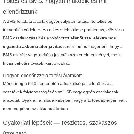
Töltés és BMS: hogyan működik és mit
ellenőrizzünk
A BMS feladata a cellák egyensúlyban tartása, túltöltés és
túlmerülés védelme. Ha a készülék töltése problémás, először a
BMS csatlakozásait és a töltőportot ellenőrizze.
elektromos
cigaretta akkumulátor javítás
során fontos megérteni, hogy a
BMS cseréje vagy javítása jelentős szakértelmet igényel, mert
hibás bekötés további kárt okozhat.
Hogyan ellenőrizze a töltési áramkört
Mérje meg a töltő bemenetén a feszültséget, ellenőrizze a
vezetékek folytonosságát és az USB vagy egyéb csatlakozók
állapotát. Gyakran a hiba a kábelben vagy a töltőadapterben van,
nem magában az akkumulátorban.
Gyakorlati lépések — részletes, szakaszos
útmutató