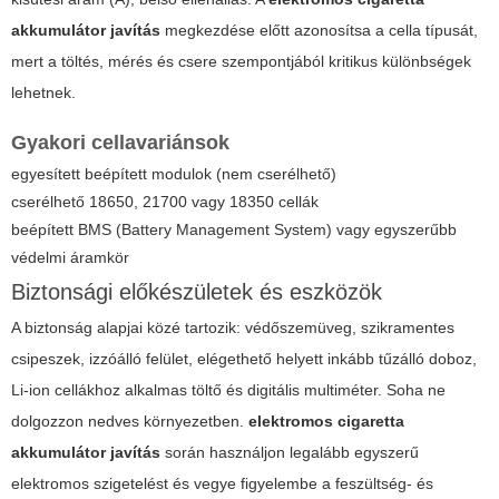
akkumulátor javítás
megkezdése előtt azonosítsa a cella típusát,
mert a töltés, mérés és csere szempontjából kritikus különbségek
lehetnek.
Gyakori cellavariánsok
egyesített beépített modulok (nem cserélhető)
cserélhető 18650, 21700 vagy 18350 cellák
beépített BMS (Battery Management System) vagy egyszerűbb
védelmi áramkör
Biztonsági előkészületek és eszközök
A biztonság alapjai közé tartozik: védőszemüveg, szikramentes
csipeszek, izzóálló felület, elégethető helyett inkább tűzálló doboz,
Li-ion cellákhoz alkalmas töltő és digitális multiméter. Soha ne
dolgozzon nedves környezetben.
elektromos cigaretta
akkumulátor javítás
során használjon legalább egyszerű
elektromos szigetelést és vegye figyelembe a feszültség- és