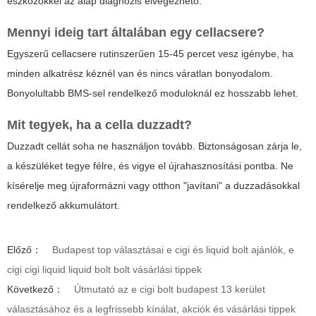
eszközökkel az alap diagnózis elvégezhető.
Mennyi ideig tart általában egy cellacsere?
Egyszerű cellacsere rutinszerűen 15-45 percet vesz igénybe, ha
minden alkatrész kéznél van és nincs váratlan bonyodalom.
Bonyolultabb BMS-sel rendelkező moduloknál ez hosszabb lehet.
Mit tegyek, ha a cella duzzadt?
Duzzadt cellát soha ne használjon tovább. Biztonságosan zárja le,
a készüléket tegye félre, és vigye el újrahasznosítási pontba. Ne
kísérelje meg újraformázni vagy otthon "javítani" a duzzadásokkal
rendelkező akkumulátort.
Előző：
Budapest top választásai e cigi és liquid bolt ajánlók, e
cigi cigi liquid liquid bolt bolt vásárlási tippek
Következő：
Útmutató az e cigi bolt budapest 13 kerület
választásához és a legfrissebb kínálat, akciók és vásárlási tippek