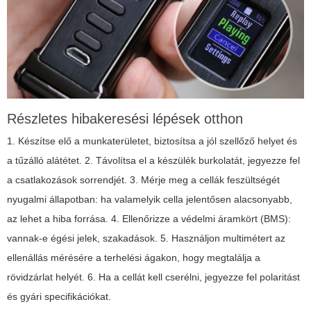
Részletes hibakeresési lépések otthon
1. Készítse elő a munkaterületet, biztosítsa a jól szellőző helyet és
a tűzálló alátétet. 2. Távolítsa el a készülék burkolatát, jegyezze fel
a csatlakozások sorrendjét. 3. Mérje meg a cellák feszültségét
nyugalmi állapotban: ha valamelyik cella jelentősen alacsonyabb,
az lehet a hiba forrása. 4. Ellenőrizze a védelmi áramkört (BMS):
vannak-e égési jelek, szakadások. 5. Használjon multimétert az
ellenállás mérésére a terhelési ágakon, hogy megtalálja a
rövidzárlat helyét. 6. Ha a cellát kell cserélni, jegyezze fel polaritást
és gyári specifikációkat.