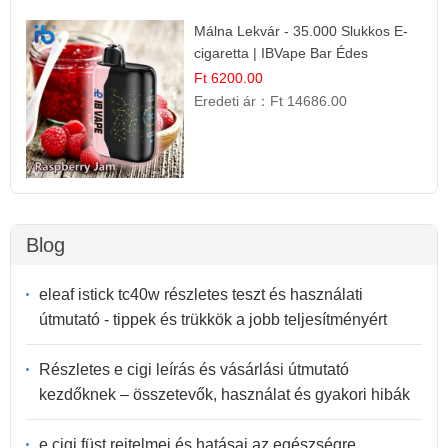
Málna Lekvár - 35.000 Slukkos E-
cigaretta | IBVape Bar Édes
Gyümölcs Íz
Ft 6200.00
Eredeti ár：
Ft 14686.00
Blog
eleaf istick tc40w részletes teszt és használati
útmutató - tippek és trükkök a jobb teljesítményért
Részletes e cigi leírás és vásárlási útmutató
kezdőknek – összetevők, használat és gyakori hibák
e cigi füst rejtelmei és hatásai az egészségre,