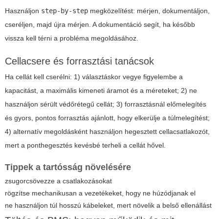
Használjon
step-by-step
megközelítést: mérjen, dokumentáljon,
cseréljen, majd újra mérjen. A dokumentáció segít, ha később
vissza kell térni a probléma megoldásához.
Cellacsere és forrasztási tanácsok
Ha cellát kell cserélni: 1) választáskor vegye figyelembe a
kapacitást, a maximális kimeneti áramot és a méreteket; 2) ne
használjon sérült védőrétegű cellát; 3) forrasztásnál előmelegítés
és gyors, pontos forrasztás ajánlott, hogy elkerülje a túlmelegítést;
4) alternatív megoldásként használjon hegesztett cellacsatlakozót,
mert a ponthegesztés kevésbé terheli a cellát hővel.
Tippek a tartósság növelésére
zsugorcsövezze a csatlakozásokat
rögzítse mechanikusan a vezetékeket, hogy ne húzódjanak el
ne használjon túl hosszú kábeleket, mert növelik a belső ellenállást