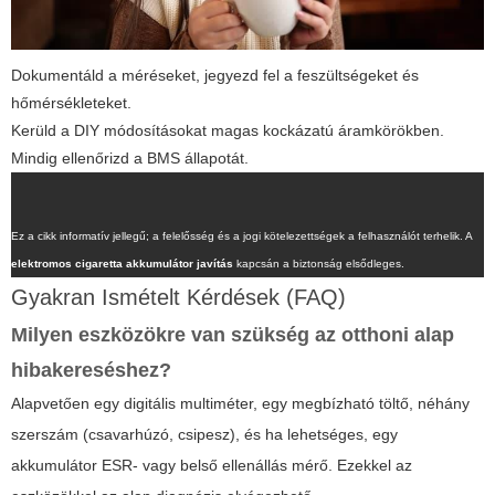
Dokumentáld a méréseket, jegyezd fel a feszültségeket és
hőmérsékleteket.
Kerüld a DIY módosításokat magas kockázatú áramkörökben.
Mindig ellenőrizd a BMS állapotát.
Ez a cikk informatív jellegű; a felelősség és a jogi kötelezettségek a felhasználót terhelik. A
elektromos cigaretta akkumulátor javítás
kapcsán a biztonság elsődleges.
Gyakran Ismételt Kérdések (FAQ)
Milyen eszközökre van szükség az otthoni alap
hibakereséshez?
Alapvetően egy digitális multiméter, egy megbízható töltő, néhány
szerszám (csavarhúzó, csipesz), és ha lehetséges, egy
akkumulátor ESR- vagy belső ellenállás mérő. Ezekkel az