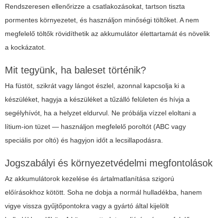
Rendszeresen ellenőrizze a csatlakozásokat, tartson tiszta
pormentes környezetet, és használjon minőségi töltőket. A nem
megfelelő töltők rövidíthetik az akkumulátor élettartamát és növelik
a kockázatot.
Mit tegyünk, ha baleset történik?
Ha füstöt, szikrát vagy lángot észlel, azonnal kapcsolja ki a
készüléket, hagyja a készüléket a tűzálló felületen és hívja a
segélyhívót, ha a helyzet eldurvul. Ne próbálja vízzel eloltani a
lítium-ion tüzet — használjon megfelelő poroltót (ABC vagy
speciális por oltó) és hagyjon időt a lecsillapodásra.
Jogszabályi és környezetvédelmi megfontolások
Az akkumulátorok kezelése és ártalmatlanítása szigorú
előírásokhoz kötött. Soha ne dobja a normál hulladékba, hanem
vigye vissza gyűjtőpontokra vagy a gyártó által kijelölt