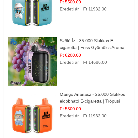
Gyümölcs Íz
Ft 5500.00
Eredeti ár：
Ft 11932.00
Szőlő Íz - 35.000 Slukkos E-
cigaretta | Friss Gyümölcs Aroma
Ft 6200.00
Eredeti ár：
Ft 14686.00
Mango Ananász - 25.000 Slukkos
eldobható E-cigaretta | Trópusi
Ízélmény
Ft 5500.00
Eredeti ár：
Ft 11932.00