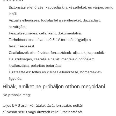
Biztonsági ellenőrzés: kapcsolja ki a készüléket, és várjon, amíg
lehűl.
Vizuális ellenőrzés: foglalja fel a sérüléseket, duzzadást,
szivárgást.
Feszültségmérés: cellánként, dokumentálva.
Terheléses teszt: óvatos 0.5-1A terhelés, figyelje a
feszültségesést.
Csatlakozók ellenőrzése: forrasztások, aljzatok, kapcsolók.
Ha szükséges, cserélje a cellát: megfelelő pótlóelem
kiválasztása, polaritás betartása.
Újratesztelés: töltés és kisütés ellenőrzése, hőmérséklet-
figyelés.
Hibák, amiket ne próbáljon otthon megoldani
Ne próbálja meg:
teljes BMS áramkör átalakítását forrasztás nélkül
súlyosan sérült vagy duzzadt cella újraélesztését