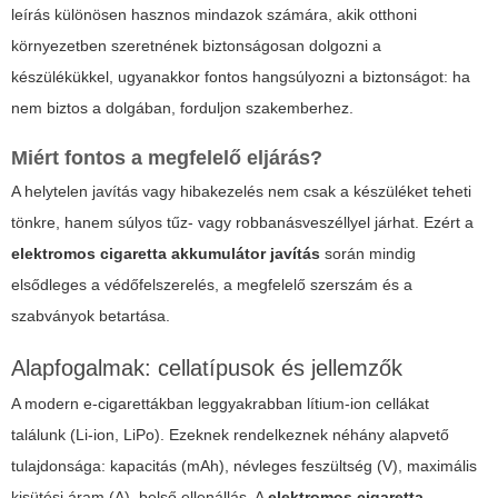
leírás különösen hasznos mindazok számára, akik otthoni
környezetben szeretnének biztonságosan dolgozni a
készülékükkel, ugyanakkor fontos hangsúlyozni a biztonságot: ha
nem biztos a dolgában, forduljon szakemberhez.
Miért fontos a megfelelő eljárás?
A helytelen javítás vagy hibakezelés nem csak a készüléket teheti
tönkre, hanem súlyos tűz- vagy robbanásveszéllyel járhat. Ezért a
elektromos cigaretta akkumulátor javítás
során mindig
elsődleges a védőfelszerelés, a megfelelő szerszám és a
szabványok betartása.
Alapfogalmak: cellatípusok és jellemzők
A modern e-cigarettákban leggyakrabban lítium-ion cellákat
találunk (Li-ion, LiPo). Ezeknek rendelkeznek néhány alapvető
tulajdonsága: kapacitás (mAh), névleges feszültség (V), maximális
kisütési áram (A), belső ellenállás. A
elektromos cigaretta