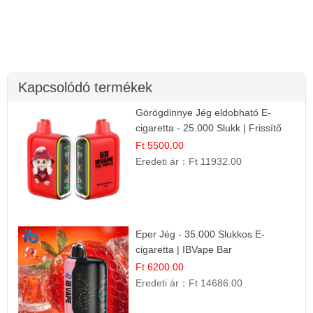
Kapcsolódó termékek
Görögdinnye Jég eldobható E-
cigaretta - 25.000 Slukk | Frissítő
Nyári Íz
Ft 5500.00
Eredeti ár：
Ft 11932.00
Eper Jég - 35.000 Slukkos E-
cigaretta | IBVape Bar
Ft 6200.00
Eredeti ár：
Ft 14686.00