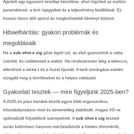
Ajánlott egy egyszerű tesztlap készítése, ahol rögzíted az eszköz
paramétereit, a leírt ízjegyeket és a teljesítmény beállítását. Ez
hosszú távon időt spórol és megbízhatóbb élményt biztosít.
Hibaelhárítás: gyakori problémák és
megoldásaik
Ha a
sub ohm e cig
gőze égett ízű, az első gyanúsított a vatta:
cseréld, és csökkentsd a wattot. Ha rendszeresen leég a tekerccs,
ellenőrizd a wicka-t és a huzal típusát. A tank szivárgása esetén
vizsgáld meg a tömítéseket és a helyes vattázást.
Gyakorlati tesztek — mire figyeljünk 2025-ben?
A 2025-ös piaci trendek között egyre több ergonomikus,
hőszabályozásos mod és átmenetileg stabilizált, magas VG-re
optimalizált folyadékok szerepelnek. A
sub ohm e cig
tesztek
során különösen hasznos mérőeszközök a hiteles ohmmérők,