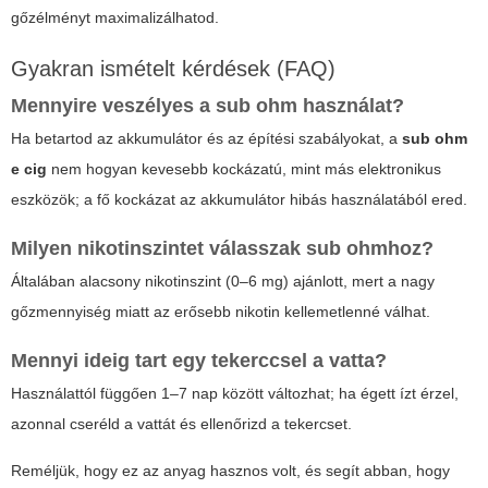
gőzélményt maximalizálhatod.
Gyakran ismételt kérdések (FAQ)
Mennyire veszélyes a sub ohm használat?
Ha betartod az akkumulátor és az építési szabályokat, a
sub ohm
e cig
nem hogyan kevesebb kockázatú, mint más elektronikus
eszközök; a fő kockázat az akkumulátor hibás használatából ered.
Milyen nikotinszintet válasszak sub ohmhoz?
Általában alacsony nikotinszint (0–6 mg) ajánlott, mert a nagy
gőzmennyiség miatt az erősebb nikotin kellemetlenné válhat.
Mennyi ideig tart egy tekerccsel a vatta?
Használattól függően 1–7 nap között változhat; ha égett ízt érzel,
azonnal cseréld a vattát és ellenőrizd a tekercset.
Reméljük, hogy ez az anyag hasznos volt, és segít abban, hogy