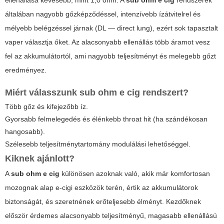
ellenállása kevesebb, mint 1,0 ohm. A
sub ohm e cig
rendszerek
általában nagyobb gőzképződéssel, intenzívebb ízátvitelrel és
mélyebb belégzéssel járnak (DL — direct lung), ezért sok tapasztalt
vaper választja őket. Az alacsonyabb ellenállás több áramot vesz
fel az akkumulátortól, ami nagyobb teljesítményt és melegebb gőzt
eredményez.
Miért válasszunk
sub ohm e cig
rendszert?
Több gőz és kifejezőbb íz.
Gyorsabb felmelegedés és élénkebb throat hit (ha szándékosan
hangosabb).
Szélesebb teljesítménytartomány modulálási lehetőséggel.
Kiknek ajánlott?
A
sub ohm e cig
különösen azoknak való, akik már komfortosan
mozognak alap e-cigi eszközök terén, értik az akkumulátorok
biztonságát, és szeretnének erőteljesebb élményt. Kezdőknek
először érdemes alacsonyabb teljesítményű, magasabb ellenállású