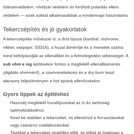
túláramvédelem, rövidzár védelem és fordított polaritás elleni
védelem — ezek sokkal alkalmasabbak a mindennapi használatra.
Tekercsépítés és jó gyakorlatok
A tekercsépítés művészet is: a drót típusa (kanthal, nichrome,
nikkel, vaspapír, SS316), a huzal átmérője és a menetek száma
mind befolyásolják az ellenállást és a felmelegedési sebességet. A
sub ohm e cig
építésekor fontos a megfelelő ellenállásmérés
(digitális ohmmérő), a szemrevételezés és a dry-burn teszt
alacsony teljesítményen a hot spotok ellenőrzésére.
Gyors tippek az építéshez
Használj megfelelő huzaltípusokat az íz és tartósság
optimalizálásához.
Kösd be stabilan a tekerceket, és ellenőrizd a forrasztásokat
vagy csavaros csatlakozásokat.
Tisztítsd a tekerceket újratöltés előtt, és töltsd át óvatosan a