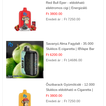
Red Bull Eper - eldobható
elektromos cigi | Energizáló
Gyümölcs Íz
Ft 3800.00
Eredeti ár：
Ft 7250.00
Savanyú Alma Fagylalt - 35.000
Slukkos E-cigaretta | IBVape Bar
Ft 6200.00
Eredeti ár：
Ft 14686.00
Őszibarack Gyümölcslé - 12.000
Slukkos eldobható e-Cigaretta |
Friss Gyümölcs Íz
Ft 3800.00
Eredeti ár：
Ft 7250.00