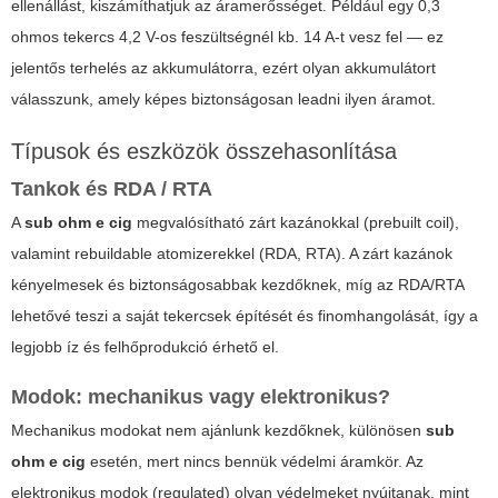
ellenállást, kiszámíthatjuk az áramerősséget. Például egy 0,3
ohmos tekercs 4,2 V-os feszültségnél kb. 14 A-t vesz fel — ez
jelentős terhelés az akkumulátorra, ezért olyan akkumulátort
válasszunk, amely képes biztonságosan leadni ilyen áramot.
Típusok és eszközök összehasonlítása
Tankok és RDA / RTA
A
sub ohm e cig
megvalósítható zárt kazánokkal (prebuilt coil),
valamint rebuildable atomizerekkel (RDA, RTA). A zárt kazánok
kényelmesek és biztonságosabbak kezdőknek, míg az RDA/RTA
lehetővé teszi a saját tekercsek építését és finomhangolását, így a
legjobb íz és felhőprodukció érhető el.
Modok: mechanikus vagy elektronikus?
Mechanikus modokat nem ajánlunk kezdőknek, különösen
sub
ohm e cig
esetén, mert nincs bennük védelmi áramkör. Az
elektronikus modok (regulated) olyan védelmeket nyújtanak, mint