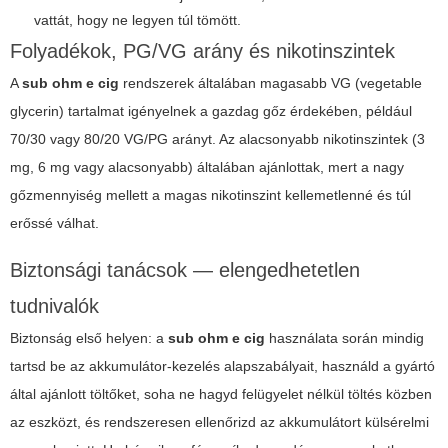
vattát, hogy ne legyen túl tömött.
Folyadékok, PG/VG arány és nikotinszintek
A
sub ohm e cig
rendszerek általában magasabb VG (vegetable
glycerin) tartalmat igényelnek a gazdag gőz érdekében, például
70/30 vagy 80/20 VG/PG arányt. Az alacsonyabb nikotinszintek (3
mg, 6 mg vagy alacsonyabb) általában ajánlottak, mert a nagy
gőzmennyiség mellett a magas nikotinszint kellemetlenné és túl
erőssé válhat.
Biztonsági tanácsok — elengedhetetlen
tudnivalók
Biztonság első helyen: a
sub ohm e cig
használata során mindig
tartsd be az akkumulátor-kezelés alapszabályait, használd a gyártó
által ajánlott töltőket, soha ne hagyd felügyelet nélkül töltés közben
az eszközt, és rendszeresen ellenőrizd az akkumulátort külsérelmi