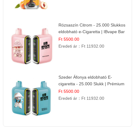
Rózsaszín Citrom - 25.000 Slukkos
eldobható e-Cigaretta | IBvape Bar
Ft 5500.00
Eredeti ár：
Ft 11932.00
Szeder Áfonya eldobható E-
cigaretta - 25.000 Slukk | Prémium
Gyümölcs Íz
Ft 5500.00
Eredeti ár：
Ft 11932.00