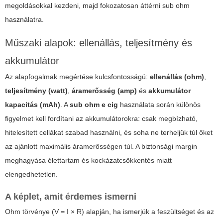
megoldásokkal kezdeni, majd fokozatosan áttérni sub ohm
használatra.
Műszaki alapok: ellenállás, teljesítmény és
akkumulátor
Az alapfogalmak megértése kulcsfontosságú:
ellenállás (ohm)
,
teljesítmény (watt)
,
áramerősség (amp)
és
akkumulátor
kapacitás (mAh)
. A
sub ohm e cig
használata során különös
figyelmet kell fordítani az akkumulátorokra: csak megbízható,
hitelesített cellákat szabad használni, és soha ne terheljük túl őket
az ajánlott maximális áramerősségen túl. A biztonsági margin
meghagyása élettartam és kockázatcsökkentés miatt
elengedhetetlen.
A képlet, amit érdemes ismerni
Ohm törvénye (V = I × R) alapján, ha ismerjük a feszültséget és az