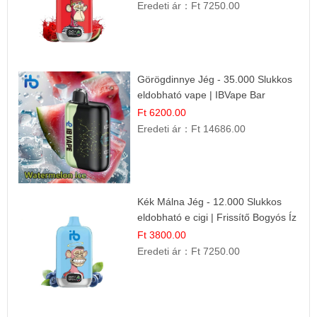
Eredeti ár：
Ft 7250.00
Görögdinnye Jég - 35.000 Slukkos
eldobható vape | IBVape Bar
Frissítő Nyári Íz
Ft 6200.00
Eredeti ár：
Ft 14686.00
Kék Málna Jég - 12.000 Slukkos
eldobható e cigi | Frissítő Bogyós Íz
Ft 3800.00
Eredeti ár：
Ft 7250.00