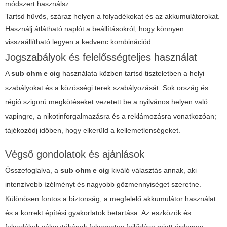
módszert használsz.
Tartsd hűvös, száraz helyen a folyadékokat és az akkumulátorokat.
Használj átlátható naplót a beállításokról, hogy könnyen
visszaállítható legyen a kedvenc kombinációd.
Jogszabályok és felelősségteljes használat
A
sub ohm e cig
használata közben tartsd tiszteletben a helyi
szabályokat és a közösségi terek szabályozását. Sok ország és
régió szigorú megkötéseket vezetett be a nyilvános helyen való
vapingre, a nikotinforgalmazásra és a reklámozásra vonatkozóan;
tájékozódj időben, hogy elkerüld a kellemetlenségeket.
Végső gondolatok és ajánlások
Összefoglalva, a
sub ohm e cig
kiváló választás annak, aki
intenzívebb ízélményt és nagyobb gőzmennyiséget szeretne.
Különösen fontos a biztonság, a megfelelő akkumulátor használat
és a korrekt építési gyakorlatok betartása. Az eszközök és