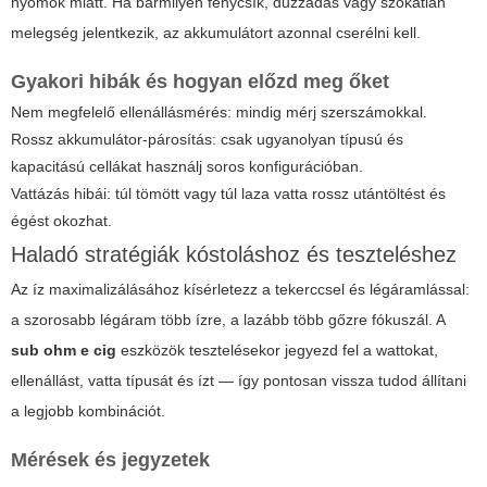
nyomok miatt. Ha bármilyen fénycsík, duzzadás vagy szokatlan
melegség jelentkezik, az akkumulátort azonnal cserélni kell.
Gyakori hibák és hogyan előzd meg őket
Nem megfelelő ellenállásmérés: mindig mérj szerszámokkal.
Rossz akkumulátor-párosítás: csak ugyanolyan típusú és
kapacitású cellákat használj soros konfigurációban.
Vattázás hibái: túl tömött vagy túl laza vatta rossz utántöltést és
égést okozhat.
Haladó stratégiák kóstoláshoz és teszteléshez
Az íz maximalizálásához kísérletezz a tekerccsel és légáramlással:
a szorosabb légáram több ízre, a lazább több gőzre fókuszál. A
sub ohm e cig
eszközök tesztelésekor jegyezd fel a wattokat,
ellenállást, vatta típusát és ízt — így pontosan vissza tudod állítani
a legjobb kombinációt.
Mérések és jegyzetek