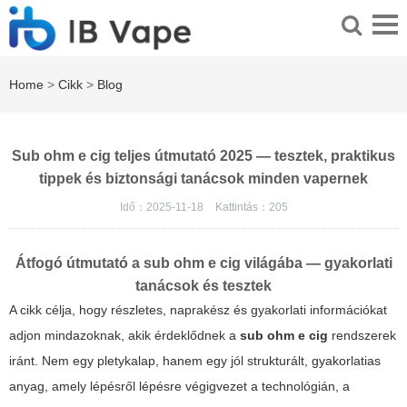
Home
>
Cikk
>
Blog
Sub ohm e cig teljes útmutató 2025 — tesztek, praktikus
tippek és biztonsági tanácsok minden vapernek
Idő：2025-11-18
Kattintás：
205
Átfogó útmutató a
sub ohm e cig
világába — gyakorlati
tanácsok és tesztek
A cikk célja, hogy részletes, naprakész és gyakorlati információkat
adjon mindazoknak, akik érdeklődnek a
sub ohm e cig
rendszerek
iránt. Nem egy pletykalap, hanem egy jól strukturált, gyakorlatias
anyag, amely lépésről lépésre végigvezet a technológián, a