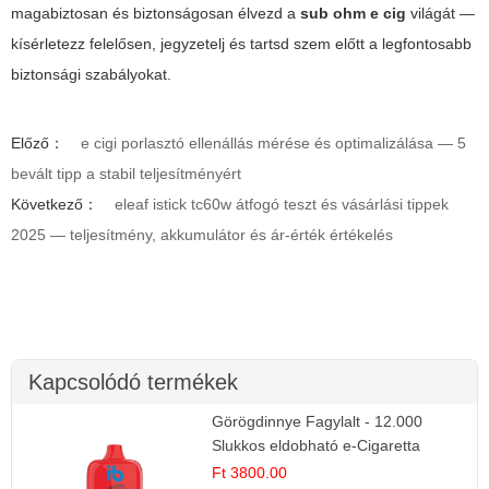
magabiztosan és biztonságosan élvezd a
sub ohm e cig
világát —
kísérletezz felelősen, jegyzetelj és tartsd szem előtt a legfontosabb
biztonsági szabályokat.
Előző：
e cigi porlasztó ellenállás mérése és optimalizálása — 5
bevált tipp a stabil teljesítményért
Következő：
eleaf istick tc60w átfogó teszt és vásárlási tippek
2025 — teljesítmény, akkumulátor és ár-érték értékelés
Kapcsolódó termékek
Görögdinnye Fagylalt - 12.000
Slukkos eldobható e-Cigaretta
Ft 3800.00