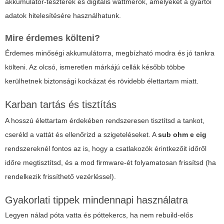
akkumulátor-teszterek és digitális wattmérők, amelyeket a gyártói
adatok hitelesítésére használhatunk.
Mire érdemes költeni?
Érdemes minőségi akkumulátorra, megbízható modra és jó tankra
költeni. Az olcsó, ismeretlen márkájú cellák később többe
kerülhetnek biztonsági kockázat és rövidebb élettartam miatt.
Karban tartás és tisztítás
A hosszú élettartam érdekében rendszeresen tisztítsd a tankot,
cseréld a vattát és ellenőrizd a szigeteléseket. A
sub ohm e cig
rendszereknél fontos az is, hogy a csatlakozók érintkezőit időről
időre megtisztítsd, és a mod firmware-ét folyamatosan frissítsd (ha
rendelkezik frissíthető vezérléssel).
Gyakorlati tippek mindennapi használatra
Legyen nálad póta vatta és póttekercs, ha nem rebuild-elős