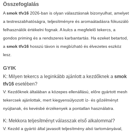
Összefoglalás
A
smok tfv16
2026-ban is olyan választásnak bizonyulhat, amelyet
a testreszabhatóságra, teljesítményre és aromaátadásra fókuszáló
felhasználók értékelni fognak. A kulcs a megfelelő tekercs, a
gondos priming és a rendszeres karbantartás. Ha ezeket betartod,
a
smok tfv16
hosszú távon is megbízható és élvezetes eszköz
lesz.
GYIK
K: Milyen tekercs a leginkább ajánlott a kezdőknek a
smok
tfv16
esetében?
V: Kezdőknek általában a közepes ellenállású, előre gyártott mesh
tekercsek ajánlottak, mert kiegyensúlyozott íz- és gőzélményt
nyújtanak, és kevésbé érzékenyek a pontatlan használatra.
K: Mekkora teljesítményt válasszak első alkalommal?
V: Kezdd a gyártó által javasolt teljesítmény alsó tartományával,