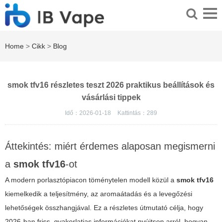
Home
>
Cikk
>
Blog
smok tfv16 részletes teszt 2026 praktikus beállítások és
vásárlási tippek
Idő：2026-01-18
Kattintás：
289
Áttekintés: miért érdemes alaposan megismerni
a
smok tfv16
-ot
A modern porlasztópiacon töménytelen modell közül a
smok tfv16
kiemelkedik a teljesítmény, az aromaátadás és a levegőzési
lehetőségek összhangjával. Ez a részletes útmutató célja, hogy
2026-ban friss, gyakorlatias információkat nyújtson arról, hogyan