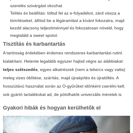
szerelés szivárgást okozhat.
Telítés és beállítás: töltsd fel az e-folyadékot, zárd vissza a
tömítéseket, állítsd be a légáramlást a kívánt fokozatra, majd
kezdd alacsony teljesítménnyel és fokozatosan növeld, hogy
megtaláld a sweet spotot.
Tisztítás és karbantartás
A tartósság érdekében érdemes rendszeres karbantartási rutint
kialakítani. Hetente legalább egyszer hajtsd végre az alábbiakat:
teljes szétszedés
, egyes alkatrészek (nem a tekercs vagy vatta)
meleg vizes öblítése, szárítás, majd újraépítés és újratöltés. A
hosszútávú használat során az O-gyűrűket időnként cserélni kell;
sok gyártó tartalékokat ad, de pótolhatók univerzális méretek is.
Gyakori hibák és hogyan kerülhetők el