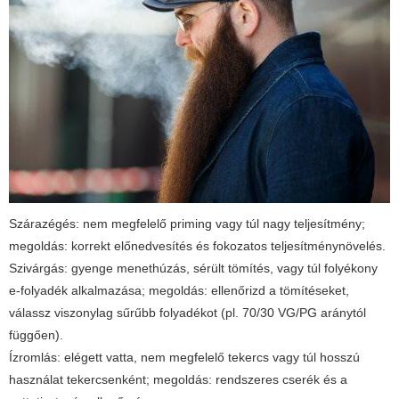
Szárazégés: nem megfelelő priming vagy túl nagy teljesítmény;
megoldás: korrekt előnedvesítés és fokozatos teljesítménynövelés.
Szivárgás: gyenge menethúzás, sérült tömítés, vagy túl folyékony
e-folyadék alkalmazása; megoldás: ellenőrizd a tömítéseket,
válassz viszonylag sűrűbb folyadékot (pl. 70/30 VG/PG aránytól
függően).
Ízromlás: elégett vatta, nem megfelelő tekercs vagy túl hosszú
használat tekercsenként; megoldás: rendszeres cserék és a