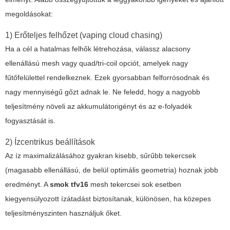
megoldásokat:
1) Erőteljes felhőzet (vaping cloud chasing)
Ha a cél a hatalmas felhők létrehozása, válassz alacsony
ellenállású mesh vagy quad/tri-coil opciót, amelyek nagy
fűtőfelülettel rendelkeznek. Ezek gyorsabban felforrósodnak és
nagy mennyiségű gőzt adnak le. Ne feledd, hogy a nagyobb
teljesítmény növeli az akkumulátorigényt és az e-folyadék
fogyasztását is.
2) Ízcentrikus beállítások
Az íz maximalizálásához gyakran kisebb, sűrűbb tekercsek
(magasabb ellenállású, de belül optimális geometria) hoznak jobb
eredményt. A
smok tfv16
mesh tekercsei sok esetben
kiegyensúlyozott ízátadást biztosítanak, különösen, ha közepes
teljesítményszinten használjuk őket.