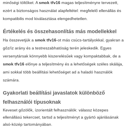
minőségi töltőket. A
smok tfv16
magas teljesítményre tervezett,
ezért a biztonságos használat alapfeltétel: megfelelő ellenállás és
kompatibilis mod kiválasztása elengedhetetlen.
Értékelés és összehasonlítás más modellekkel
Ha összevetjük a
smok tfv16
-ot más csúcs-tartályokkal, gyakran a
gőz/íz arány és a testreszabhatóság terén jeleskedik. Egyes
versenytársak könnyebb kiszerelésűek vagy kompaktabbak, de a
smok tfv16
előnye a teljesítmény és a lehetőségek széles skálája,
ami sokkal több beállítási lehetőséget ad a haladó használók
számára.
Gyakorlati beállítási javaslatok különböző
felhasználói típusoknak
Keveset gőzölők, ízorientált felhasználók: válassz közepes
ellenállású tekercset, tartsd a teljesítményt a gyártó ajánlásának
alsó-közép tartományában.