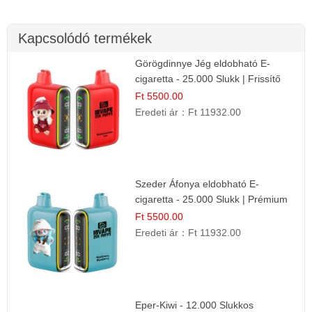
Kapcsolódó termékek
Görögdinnye Jég eldobható E-
cigaretta - 25.000 Slukk | Frissítő
Nyári Íz
Ft 5500.00
Eredeti ár：
Ft 11932.00
Szeder Áfonya eldobható E-
cigaretta - 25.000 Slukk | Prémium
Gyümölcs Íz
Ft 5500.00
Eredeti ár：
Ft 11932.00
Eper-Kiwi - 12.000 Slukkos