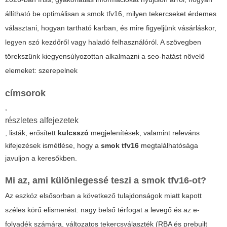
állítható be optimálisan a
smok tfv16
, milyen tekercseket érdemes
választani, hogyan tartható karban, és mire figyeljünk vásárláskor,
legyen szó kezdőről vagy haladó felhasználóról. A szövegben
törekszünk kiegyensúlyozottan alkalmazni a seo-hatást növelő
elemeket: szerepelnek
címsorok
,
részletes alfejezetek
, listák, erősített
kulcsszó
megjelenítések, valamint releváns
kifejezések ismétlése, hogy a
smok tfv16
megtalálhatósága
javuljon a keresőkben.
Mi az, ami különlegessé teszi a
smok tfv16
-ot?
Az eszköz elsősorban a következő tulajdonságok miatt kapott
széles körű elismerést: nagy belső térfogat a levegő és az e-
folyadék számára, változatos tekercsválaszték (RBA és prebuilt