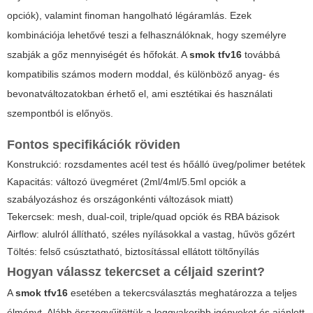
opciók), valamint finoman hangolható légáramlás. Ezek
kombinációja lehetővé teszi a felhasználóknak, hogy személyre
szabják a gőz mennyiségét és hőfokát. A
smok tfv16
továbbá
kompatibilis számos modern moddal, és különböző anyag- és
bevonatváltozatokban érhető el, ami esztétikai és használati
szempontból is előnyös.
Fontos specifikációk röviden
Konstrukció: rozsdamentes acél test és hőálló üveg/polimer betétek
Kapacitás: változó üvegméret (2ml/4ml/5.5ml opciók a
szabályozáshoz és országonkénti változások miatt)
Tekercsek: mesh, dual-coil, triple/quad opciók és RBA bázisok
Airflow: alulról állítható, széles nyílásokkal a vastag, hűvös gőzért
Töltés: felső csúsztatható, biztosítással ellátott töltőnyílás
Hogyan válassz tekercset a céljaid szerint?
A
smok tfv16
esetében a tekercsválasztás meghatározza a teljes
élményt. Alább összegyűjtöttük a leggyakoribb igényeket és ajánlott