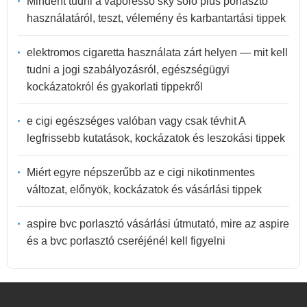
Mindent tudni a vaporesso sky solo plus porlasztó
használatáról, teszt, vélemény és karbantartási tippek
elektromos cigaretta használata zárt helyen — mit kell
tudni a jogi szabályozásról, egészségügyi
kockázatokról és gyakorlati tippekről
e cigi egészséges valóban vagy csak tévhit A
legfrissebb kutatások, kockázatok és leszokási tippek
Miért egyre népszerűbb az e cigi nikotinmentes
változat, előnyök, kockázatok és vásárlási tippek
aspire bvc porlasztó vásárlási útmutató, mire az aspire
és a bvc porlasztó cseréjénél kell figyelni