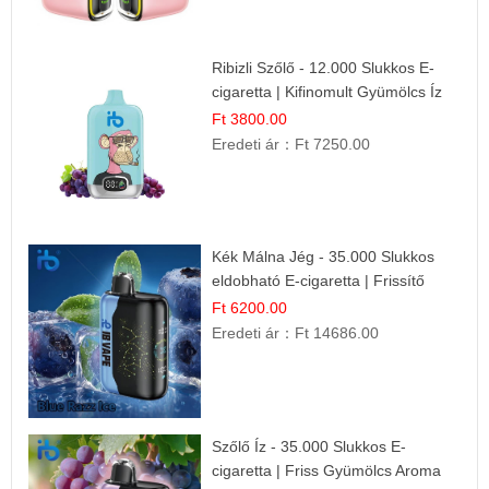
Ribizli Szőlő - 12.000 Slukkos E-
cigaretta | Kifinomult Gyümölcs Íz
Ft 3800.00
Eredeti ár：
Ft 7250.00
Kék Málna Jég - 35.000 Slukkos
eldobható E-cigaretta | Frissítő
Ízélmény
Ft 6200.00
Eredeti ár：
Ft 14686.00
Szőlő Íz - 35.000 Slukkos E-
cigaretta | Friss Gyümölcs Aroma