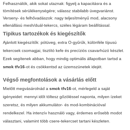
Felhasználók, akik sokat utaznak: figyelj a kapacitásra és a
tömítések sérülékenységére; válassz stabilabb üvegvariánst.
Verseny- és felhővadászok: nagy teljesítményű mod, alacsony
ellenállású mesh/duál-tekercs, széles légáram beállítással.
Tipikus tartozékok és kiegészítők
Ajánlott kiegészítők: pótüveg, extra O-gyűrűk, különféle típusú
tekercsek csomagjai, tisztító kefe és precíziós csavarhúzó készlet.
Ezek segítenek abban, hogy mindig optimális állapotban tartsd a
smok tfv16
-ot és csökkentsd az üzemszünetek idejét.
Végső megfontolások a vásárlás előtt
Mielőtt megvásárolnád a
smok tfv16
-ot, mérlegeld a saját
igényeidet: mennyi időt töltesz gőzöléssel naponta, milyen ízeket
szeretsz, és milyen akkumulátor- és mod-kombinációval
rendelkezel. Ha intenzív használó vagy, érdemes erősebb modot
választani, valamint több csere-tekercset tartani készleten.