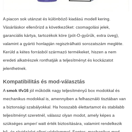
A piacon sok utánzat és különböző kiadású modell kering.
Vásárláskor ellenőrizd a következőket: csomagolási jelek,
garanciális kártya, tartozékok köre (pót-O-gyűrűk, extra üveg),
valamint a gyártó honlapján regisztrálható sorozatszám megléte.
Kerüld a kétes forrásból származó termékeket, hiszen a nem
eredeti alkatrészek ronthatják a teljesítményt és kockázatot
jelenthetnek.
Kompatibilitás és mod-választás
A
smok tfv16
jól működik nagy teljesítményű box modokkal és
mechanikus modokkal is, amennyiben a felhasználó tisztában van
a biztonsági szabályokkal. Ha hosszabb élettartamot és stabilabb
teljesítményt szeretnél, válassz olyan modot, amely képes a
szükséges amper/ watt érték biztosítására, valamint rendelkezik
hő- és rövidzárlat elleni védelemmel. Fontos: mechanikus mod