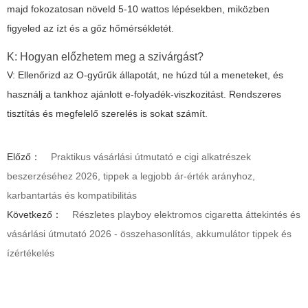
majd fokozatosan növeld 5-10 wattos lépésekben, miközben
figyeled az ízt és a gőz hőmérsékletét.
K: Hogyan előzhetem meg a szivárgást?
V: Ellenőrizd az O-gyűrűk állapotát, ne húzd túl a meneteket, és
használj a tankhoz ajánlott e-folyadék-viszkozitást. Rendszeres
tisztítás és megfelelő szerelés is sokat számít.
Előző：
Praktikus vásárlási útmutató e cigi alkatrészek
beszerzéséhez 2026, tippek a legjobb ár-érték arányhoz,
karbantartás és kompatibilitás
Következő：
Részletes playboy elektromos cigaretta áttekintés és
vásárlási útmutató 2026 - összehasonlítás, akkumulátor tippek és
ízértékelés