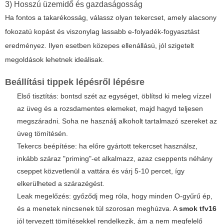
3) Hosszú üzemidő és gazdaságosság
Ha fontos a takarékosság, válassz olyan tekercset, amely alacsony
fokozatú kopást és viszonylag lassabb e-folyadék-fogyasztást
eredményez. Ilyen esetben közepes ellenállású, jól szigetelt
megoldások lehetnek ideálisak.
Beállítási tippek lépésről lépésre
Első tisztítás: bontsd szét az egységet, öblítsd ki meleg vízzel
az üveg és a rozsdamentes elemeket, majd hagyd teljesen
megszáradni. Soha ne használj alkoholt tartalmazó szereket az
üveg tömítésén.
Tekercs beépítése: ha előre gyártott tekercset használsz,
inkább száraz "priming"-et alkalmazz, azaz cseppents néhány
cseppet közvetlenül a vattára és várj 5-10 percet, így
elkerülheted a szárazégést.
Leak megelőzés: győződj meg róla, hogy minden O-gyűrű ép,
és a menetek nincsenek túl szorosan meghúzva. A
smok tfv16
jól tervezett tömítésekkel rendelkezik, ám a nem megfelelő