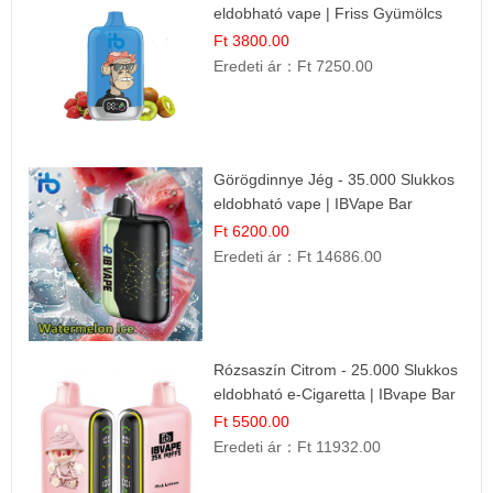
eldobható vape | Friss Gyümölcs
Kombináció
Ft 3800.00
Eredeti ár：
Ft 7250.00
Görögdinnye Jég - 35.000 Slukkos
eldobható vape | IBVape Bar
Frissítő Nyári Íz
Ft 6200.00
Eredeti ár：
Ft 14686.00
Rózsaszín Citrom - 25.000 Slukkos
eldobható e-Cigaretta | IBvape Bar
Ft 5500.00
Eredeti ár：
Ft 11932.00