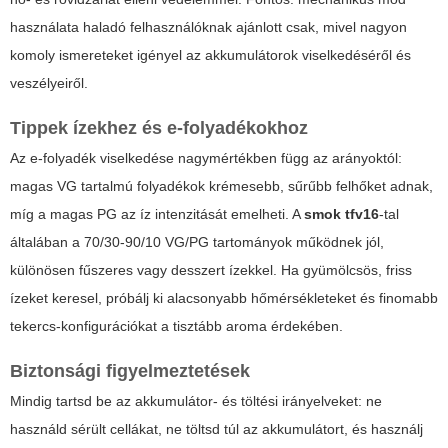
használata haladó felhasználóknak ajánlott csak, mivel nagyon
komoly ismereteket igényel az akkumulátorok viselkedéséről és
veszélyeiről.
Tippek ízekhez és e-folyadékokhoz
Az e-folyadék viselkedése nagymértékben függ az arányoktól:
magas VG tartalmú folyadékok krémesebb, sűrűbb felhőket adnak,
míg a magas PG az íz intenzitását emelheti. A
smok tfv16
-tal
általában a 70/30-90/10 VG/PG tartományok működnek jól,
különösen fűszeres vagy desszert ízekkel. Ha gyümölcsös, friss
ízeket keresel, próbálj ki alacsonyabb hőmérsékleteket és finomabb
tekercs-konfigurációkat a tisztább aroma érdekében.
Biztonsági figyelmeztetések
Mindig tartsd be az akkumulátor- és töltési irányelveket: ne
használd sérült cellákat, ne töltsd túl az akkumulátort, és használj