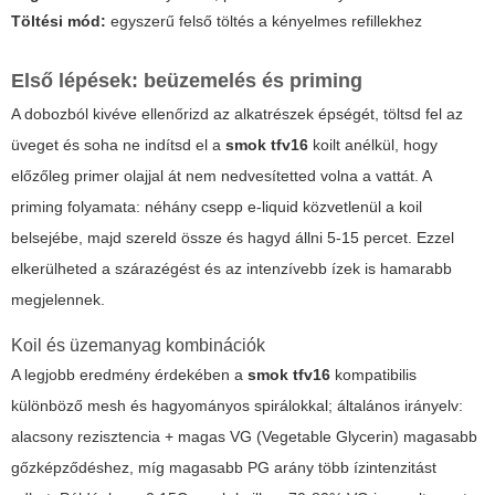
Töltési mód:
egyszerű felső töltés a kényelmes refillekhez
Első lépések: beüzemelés és priming
A dobozból kivéve ellenőrizd az alkatrészek épségét, töltsd fel az
üveget és soha ne indítsd el a
smok tfv16
koilt anélkül, hogy
előzőleg primer olajjal át nem nedvesítetted volna a vattát. A
priming folyamata: néhány csepp e-liquid közvetlenül a koil
belsejébe, majd szereld össze és hagyd állni 5-15 percet. Ezzel
elkerülheted a szárazégést és az intenzívebb ízek is hamarabb
megjelennek.
Koil és üzemanyag kombinációk
A legjobb eredmény érdekében a
smok tfv16
kompatibilis
különböző mesh és hagyományos spirálokkal; általános irányelv:
alacsony rezisztencia + magas VG (Vegetable Glycerin) magasabb
gőzképződéshez, míg magasabb PG arány több ízintenzitást