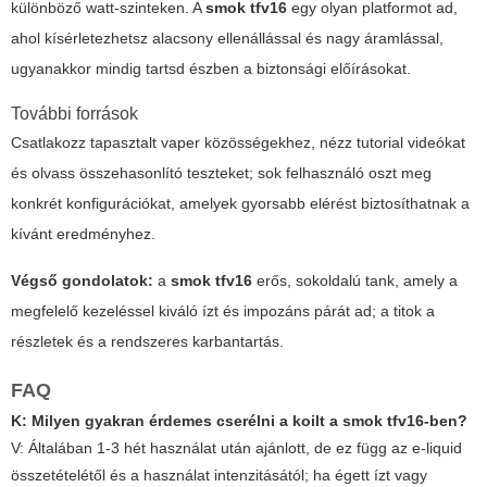
különböző watt-szinteken. A
smok tfv16
egy olyan platformot ad,
ahol kísérletezhetsz alacsony ellenállással és nagy áramlással,
ugyanakkor mindig tartsd észben a biztonsági előírásokat.
További források
Csatlakozz tapasztalt vaper közösségekhez, nézz tutorial videókat
és olvass összehasonlító teszteket; sok felhasználó oszt meg
konkrét konfigurációkat, amelyek gyorsabb elérést biztosíthatnak a
kívánt eredményhez.
Végső gondolatok:
a
smok tfv16
erős, sokoldalú tank, amely a
megfelelő kezeléssel kiváló ízt és impozáns párát ad; a titok a
részletek és a rendszeres karbantartás.
FAQ
K: Milyen gyakran érdemes cserélni a koilt a
smok tfv16
-ben?
V: Általában 1-3 hét használat után ajánlott, de ez függ az e-liquid
összetételétől és a használat intenzitásától; ha égett ízt vagy