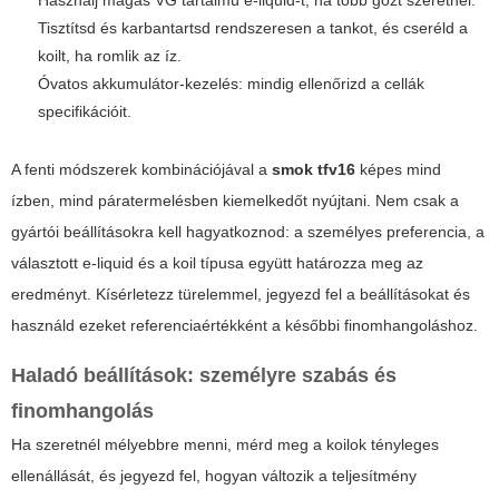
Használj magas VG tartalmú e-liquid-t, ha több gőzt szeretnél.
Tisztítsd és karbantartsd rendszeresen a tankot, és cseréld a
koilt, ha romlik az íz.
Óvatos akkumulátor-kezelés: mindig ellenőrizd a cellák
specifikációit.
A fenti módszerek kombinációjával a
smok tfv16
képes mind
ízben, mind páratermelésben kiemelkedőt nyújtani. Nem csak a
gyártói beállításokra kell hagyatkoznod: a személyes preferencia, a
választott e-liquid és a koil típusa együtt határozza meg az
eredményt. Kísérletezz türelemmel, jegyezd fel a beállításokat és
használd ezeket referenciaértékként a későbbi finomhangoláshoz.
Haladó beállítások: személyre szabás és
finomhangolás
Ha szeretnél mélyebbre menni, mérd meg a koilok tényleges
ellenállását, és jegyezd fel, hogyan változik a teljesítmény