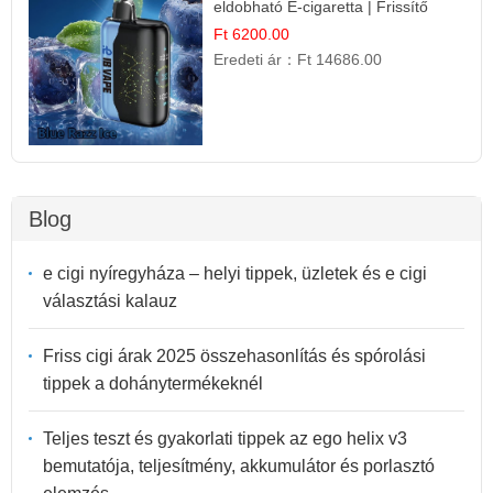
eldobható E-cigaretta | Frissítő
Ízélmény
Ft 6200.00
Eredeti ár：
Ft 14686.00
Blog
e cigi nyíregyháza – helyi tippek, üzletek és e cigi
választási kalauz
Friss cigi árak 2025 összehasonlítás és spórolási
tippek a dohánytermékeknél
Teljes teszt és gyakorlati tippek az ego helix v3
bemutatója, teljesítmény, akkumulátor és porlasztó