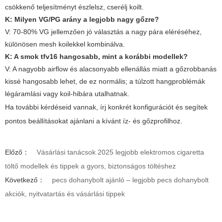
csökkenő teljesítményt észlelsz, cserélj koilt.
K: Milyen VG/PG arány a legjobb nagy gőzre?
V: 70-80% VG jellemzően jó választás a nagy pára eléréséhez,
különösen mesh koilekkel kombinálva.
K: A
smok tfv16
hangosabb, mint a korábbi modellek?
V: A nagyobb airflow és alacsonyabb ellenállás miatt a gőzrobbanás
kissé hangosabb lehet, de ez normális; a túlzott hangproblémák
légáramlási vagy koil-hibára utalhatnak.
Ha további kérdéseid vannak, írj konkrét konfigurációt és segítek
pontos beállításokat ajánlani a kívánt íz- és gőzprofilhoz.
Előző：
Vásárlási tanácsok 2025 legjobb elektromos cigaretta
töltő modellek és tippek a gyors, biztonságos töltéshez
Következő：
pecs dohanybolt ajánló – legjobb pecs dohanybolt
akciók, nyitvatartás és vásárlási tippek