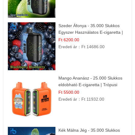
Szeder Áfonya - 35.000 Slukkos
Egyszer Használatos E-cigaretta |
Prémium Ízélmény
Ft 6200.00
Eredeti ár：
Ft 14686.00
Mango Ananász - 25.000 Slukkos
eldobható E-cigaretta | Trópusi
Ízélmény
Ft 5500.00
Eredeti ár：
Ft 11932.00
Kék Málna Jég - 35.000 Slukkos