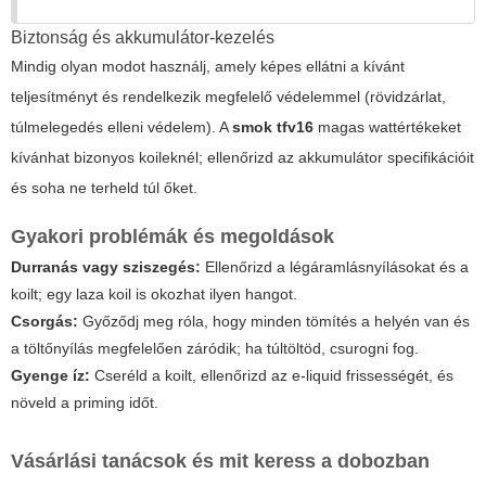
Biztonság és akkumulátor-kezelés
Mindig olyan modot használj, amely képes ellátni a kívánt
teljesítményt és rendelkezik megfelelő védelemmel (rövidzárlat,
túlmelegedés elleni védelem). A
smok tfv16
magas wattértékeket
kívánhat bizonyos koileknél; ellenőrizd az akkumulátor specifikációit
és soha ne terheld túl őket.
Gyakori problémák és megoldások
Durranás vagy sziszegés:
Ellenőrizd a légáramlásnyílásokat és a
koilt; egy laza koil is okozhat ilyen hangot.
Csorgás:
Győződj meg róla, hogy minden tömítés a helyén van és
a töltőnyílás megfelelően záródik; ha túltöltöd, csurogni fog.
Gyenge íz:
Cseréld a koilt, ellenőrizd az e-liquid frissességét, és
növeld a priming időt.
Vásárlási tanácsok és mit keress a dobozban