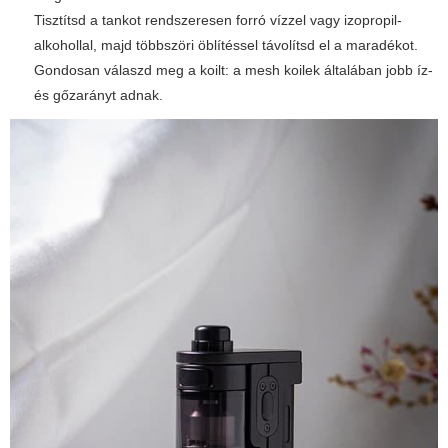
Tisztítsd a tankot rendszeresen forró vízzel vagy izopropil-
alkohollal, majd többszöri öblítéssel távolítsd el a maradékot.
Gondosan válaszd meg a koilt: a mesh koilek általában jobb íz-
és gőzarányt adnak.