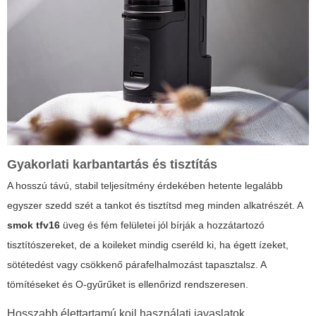
Gyakorlati karbantartás és tisztítás
A hosszú távú, stabil teljesítmény érdekében hetente legalább
egyszer szedd szét a tankot és tisztítsd meg minden alkatrészét. A
smok tfv16
üveg és fém felületei jól bírják a hozzátartozó
tisztítószereket, de a koileket mindig cseréld ki, ha égett ízeket,
sötétedést vagy csökkenő párafelhalmozást tapasztalsz. A
tömítéseket és O-gyűrűket is ellenőrizd rendszeresen.
Hosszabb élettartamú koil használati javaslatok