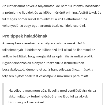
Az élettartamot növeli a folyamatos, de nem túl intenzív használat,
a prémium e-liquidek és az időben történő priming. A sűrű tokok és
túl magas hőmérséklet lerövidítheti a koil élettartamát; ha
vékonyodó ízt vagy égett aromát észlelsz, ideje cserélni.
Pro tippek haladóknak
Amennyiben szeretnéd személyre szabni a
smok tfv16
teljesítményét, kísérletezz különböző koil-okkal és finomítsd az
airflow beállítást, hogy megtaláld az optimális áramlási profilt.
Egyes felhasználók előnyben részesítik a kismértékben
beszabályozott légmenetet az íz hangsúlyozásához; mások a
teljesen nyitott beállítást választják a maximális pára miatt.
Ha célod a maximum gőz, figyelj a mod ventilációjára és az
akkumulátorok terhelhetőségére; ne lépd túl az akkuk
biztonságos kivezetését.