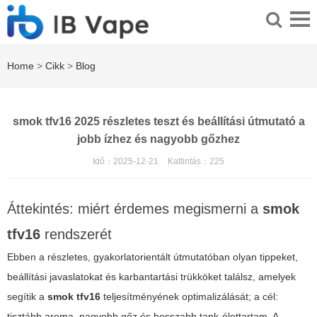
Home
>
Cikk
>
Blog
smok tfv16 2025 részletes teszt és beállítási útmutató a
jobb ízhez és nagyobb gőzhez
Idő：2025-12-21
Kattintás：
225
Áttekintés: miért érdemes megismerni a
smok
tfv16
rendszerét
Ebben a részletes, gyakorlatorientált útmutatóban olyan tippeket,
beállítási javaslatokat és karbantartási trükköket találsz, amelyek
segítik a
smok tfv16
teljesítményének optimalizálását; a cél:
tisztább aroma, nagyobb gőz és hosszabb tank-élettartam. A