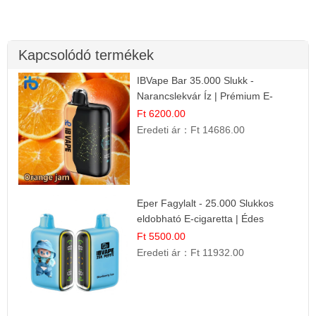
Kapcsolódó termékek
IBVape Bar 35.000 Slukk -
Narancslekvár Íz | Prémium E-
cigaretta
Ft 6200.00
Eredeti ár：
Ft 14686.00
Eper Fagylalt - 25.000 Slukkos
eldobható E-cigaretta | Édes
Desszert Íz
Ft 5500.00
Eredeti ár：
Ft 11932.00