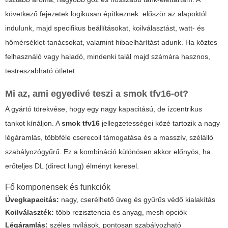
következő fejezetek logikusan építkeznek: először az alapoktól
indulunk, majd specifikus beállításokat, koilválasztást, watt- és
hőmérséklet-tanácsokat, valamint hibaelhárítást adunk. Ha köztes
felhasználó vagy haladó, mindenki talál majd számára hasznos,
testreszabható ötletet.
Mi az, ami egyedivé teszi a
smok tfv16
-ot?
A gyártó törekvése, hogy egy nagy kapacitású, de ízcentrikus
tankot kínáljon. A
smok tfv16
jellegzetességei közé tartozik a nagy
légáramlás, többféle cserecoil támogatása és a masszív, szélálló
szabályozógyűrű. Ez a kombináció különösen akkor előnyös, ha
erőteljes DL (direct lung) élményt keresel.
Fő komponensek és funkciók
Üvegkapacitás:
nagy, cserélhető üveg és gyűrűs védő kialakítás
Koilválaszték:
több rezisztencia és anyag, mesh opciók
Légáramlás:
széles nyílások, pontosan szabályozható