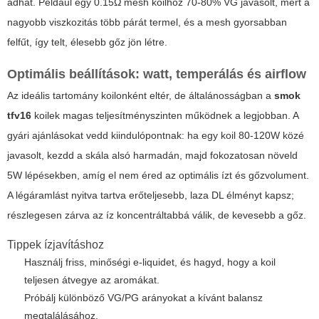
adhat. Például egy 0.15Ω mesh koilhoz 70-80% VG javasolt, mert a
nagyobb viszkozitás több párát termel, és a mesh gyorsabban
felfűt, így telt, élesebb gőz jön létre.
Optimális beállítások: watt, temperálás és airflow
Az ideális tartomány koilonként eltér, de általánosságban a
smok
tfv16
koilek magas teljesítményszinten működnek a legjobban. A
gyári ajánlásokat vedd kiindulópontnak: ha egy koil 80-120W közé
javasolt, kezdd a skála alsó harmadán, majd fokozatosan növeld
5W lépésekben, amíg el nem éred az optimális ízt és gőzvolument.
A légáramlást nyitva tartva erőteljesebb, laza DL élményt kapsz;
részlegesen zárva az íz koncentráltabbá válik, de kevesebb a gőz.
Tippek ízjavításhoz
Használj friss, minőségi e-liquidet, és hagyd, hogy a koil
teljesen átvegye az aromákat.
Próbálj különböző VG/PG arányokat a kívánt balansz
megtalálásához.