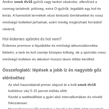
Amikor
smok tfv16
gyűrűt vagy tankot vásárolsz, ellenőrizd a
csomag tartalmát: pótüveg, extra O-gyűrűk, legalább egy koil és
leírás. A hamisított termékek olcsó kinézetű tömítésekkel és rossz
minőségű koilekkel járhatnak, ezért mindig megbízható forrásból
vásárolj.
Hol érdemes spórolni és hol nem?
Érdemes premium e-liquidekbe és minőségi akkumulátorokba
fektetni; a tank és koil cseréje közepes költség, de a spórolás rossz
minőségű koileken és akkukon hosszú távon többe kerülhet.
Összefoglaló: lépések a jobb íz és nagyobb gőz
eléréséhez
Az első használatnál primer olajozd át a koilt.
smok tfv16
koilokhoz várj 5-15 percet indítás előtt.
Kezdd a wattbeállítást a gyári alsó intervallumában és növeld
fokozatosan.