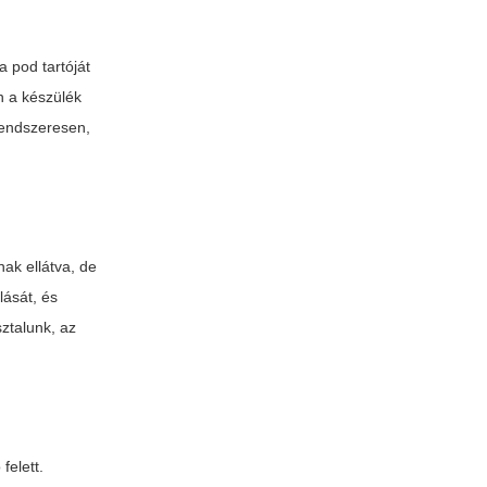
a pod tartóját
on a készülék
rendszeresen,
ak ellátva, de
lását, és
ztalunk, az
felett.