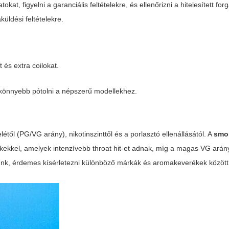
okat, figyelni a garanciális feltételekre, és ellenőrizni a hitelesített fo
küldési feltételekre.
és extra coilokat.
 könnyebb pótolni a népszerű modellekhez.
től (PG/VG arány), nikotinszinttől és a porlasztó ellenállásától. A
smo
ékekkel, amelyek intenzívebb throat hit-et adnak, míg a magas VG ará
nk, érdemes kísérletezni különböző márkák és aromakeverékek között