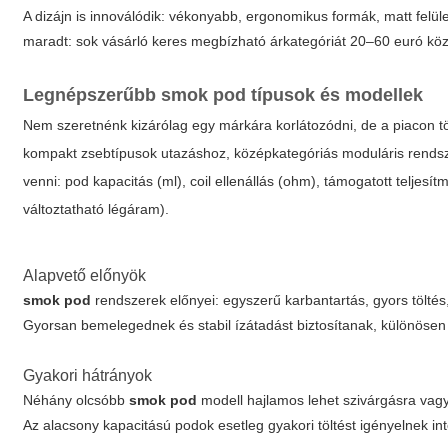
A dizájn is innoválódik: vékonyabb, ergonomikus formák, matt felül
maradt: sok vásárló keres megbízható árkategóriát 20–60 euró kö
Legnépszerűbb
smok pod
típusok és modellek
Nem szeretnénk kizárólag egy márkára korlátozódni, de a piacon 
kompakt zsebtípusok utazáshoz, középkategóriás moduláris rendsze
venni: pod kapacitás (ml), coil ellenállás (ohm), támogatott teljes
változtatható légáram).
Alapvető előnyök
smok pod
rendszerek előnyei: egyszerű karbantartás, gyors töltés,
Gyorsan bemelegednek és stabil ízátadást biztosítanak, különösen
Gyakori hátrányok
Néhány olcsóbb
smok pod
modell hajlamos lehet szivárgásra vagy
Az alacsony kapacitású podok esetleg gyakori töltést igényelnek int