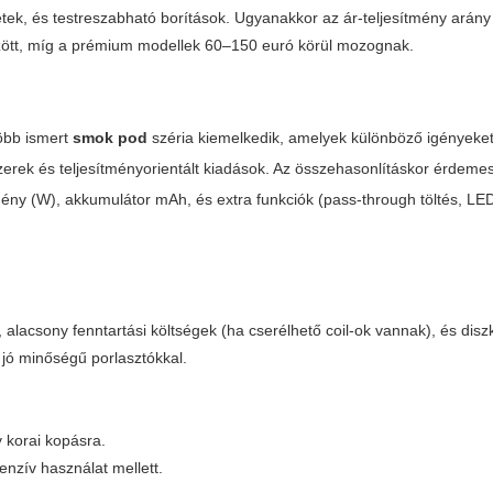
etek, és testreszabható borítások. Ugyanakkor az ár-teljesítmény arány 
zött, míg a prémium modellek 60–150 euró körül mozognak.
több ismert
smok pod
széria kiemelkedik, amelyek különböző igényeket 
rek és teljesítményorientált kiadások. Az összehasonlításkor érdeme
ítmény (W), akkumulátor mAh, és extra funkciók (pass-through töltés, LED
 alacsony fenntartási költségek (ha cserélhető coil-ok vannak), és disz
 jó minőségű porlasztókkal.
 korai kopásra.
enzív használat mellett.