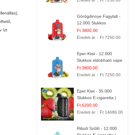
Eredeti ár：
Ft 7250.00
lenállás),
Görögdinnye Fagylalt -
lhető,
12.000 Slukkos
eldobható e-Cigaretta
 ízt
Ft 3800.00
Eredeti ár：
Ft 7250.00
Eper-Kiwi - 12.000
Slukkos eldobható vape
| Friss Gyümölcs
Ft 3800.00
Kombináció
Eredeti ár：
Ft 7250.00
Eper Kiwi - 35.000
Slukkos E-cigaretta |
IBVape Bar Friss
Ft 6200.00
Gyümölcs Ízek
Eredeti ár：
Ft 14686.00
Ribizli Szőlő - 12.000