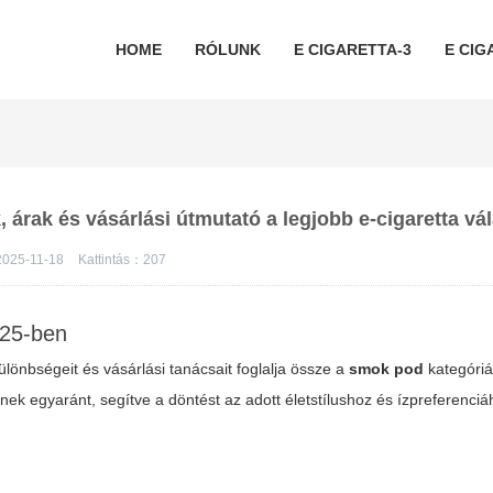
HOME
RÓLUNK
E CIGARETTA-3
E CIG
 árak és vásárlási útmutató a legjobb e-cigaretta vá
2025-11-18
Kattintás：
207
25-ben
ülönbségeit és vásárlási tanácsait foglalja össze a
smok pod
kategóriá
nek egyaránt, segítve a döntést az adott életstílushoz és ízpreferenci