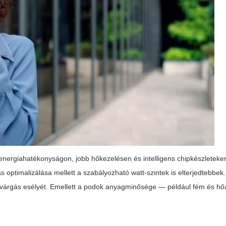
nergiahatékonyságon, jobb hőkezelésen és intelligens chipkészleteken 
 optimalizálása mellett a szabályozható watt-szintek is elterjedtebbek.
várgás esélyét. Emellett a podok anyagminősége — például fém és h