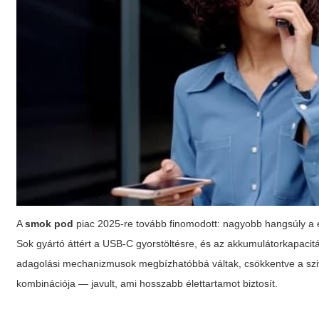
A
smok pod
piac 2025-re tovább finomodott: nagyobb hangsúly a e
Sok gyártó áttért a USB-C gyorstöltésre, és az akkumulátorkapacitás
adagolási mechanizmusok megbízhatóbbá váltak, csökkentve a szi
kombinációja — javult, ami hosszabb élettartamot biztosít.