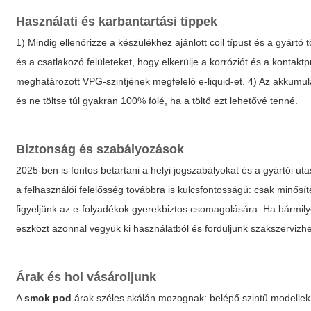
Használati és karbantartási tippek
1) Mindig ellenőrizze a készülékhez ajánlott coil típust és a gyártó tö
és a csatlakozó felületeket, hogy elkerülje a korróziót és a kontakt
meghatározott VPG-szintjének megfelelő e-liquid-et. 4) Az akkumu
és ne töltse túl gyakran 100% fölé, ha a töltő ezt lehetővé tenné.
Biztonság és szabályozások
2025-ben is fontos betartani a helyi jogszabályokat és a gyártói uta
a felhasználói felelősség továbbra is kulcsfontosságú: csak minősíte
figyeljünk az e-folyadékok gyerekbiztos csomagolására. Ha bármily
eszközt azonnal vegyük ki használatból és forduljunk szakszervizh
Árak és hol vásároljunk
A
smok pod
árak széles skálán mozognak: belépő szintű modellek