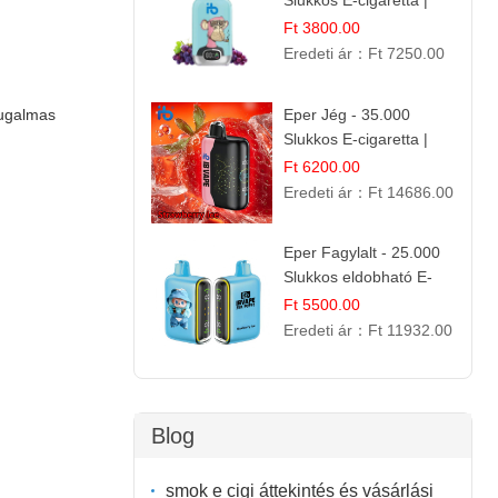
Slukkos E-cigaretta |
Kifinomult Gyümölcs Íz
Ft 3800.00
Eredeti ár：
Ft 7250.00
Eper Jég - 35.000
ugalmas
Slukkos E-cigaretta |
IBVape Bar
Ft 6200.00
Eredeti ár：
Ft 14686.00
Eper Fagylalt - 25.000
Slukkos eldobható E-
cigaretta | Édes
Ft 5500.00
Desszert Íz
Eredeti ár：
Ft 11932.00
Blog
smok e cigi áttekintés és vásárlási