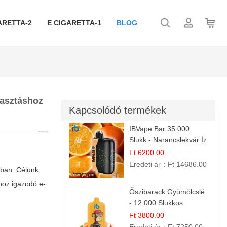
ARETTA-2
E CIGARETTA-1
BLOG
lasztáshoz
Kapcsolódó termékek
IBVape Bar 35.000
Slukk - Narancslekvár Íz
| Prémium E-cigaretta
Ft 6200.00
Eredeti ár：
Ft 14686.00
ban. Célunk,
ához igazodó e-
Őszibarack Gyümölcslé
- 12.000 Slukkos
eldobható e-Cigaretta |
Ft 3800.00
Friss Gyümölcs Íz