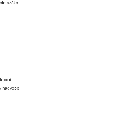
rgalmazókat.
k pod
ny nagyobb
.