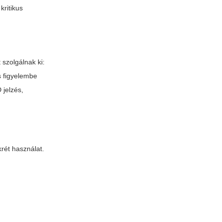
kritikus
szolgálnak ki:
s figyelembe
 jelzés,
krét használat.