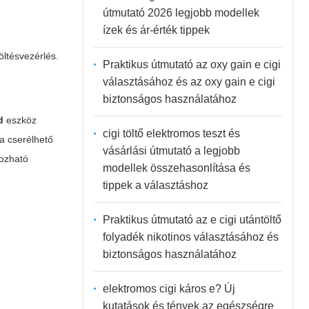
útmutató 2026 legjobb modellek
ízek és ár-érték tippek
öltésvezérlés.
Praktikus útmutató az oxy gain e cigi
választásához és az oxy gain e cigi
biztonságos használatához
d
eszköz
cigi töltő elektromos teszt és
 a cserélhető
vásárlási útmutató a legjobb
yozható
modellek összehasonlítása és
tippek a választáshoz
Praktikus útmutató az e cigi utántöltő
folyadék nikotinos választásához és
biztonságos használatához
elektromos cigi káros e? Új
kutatások és tények az egészségre