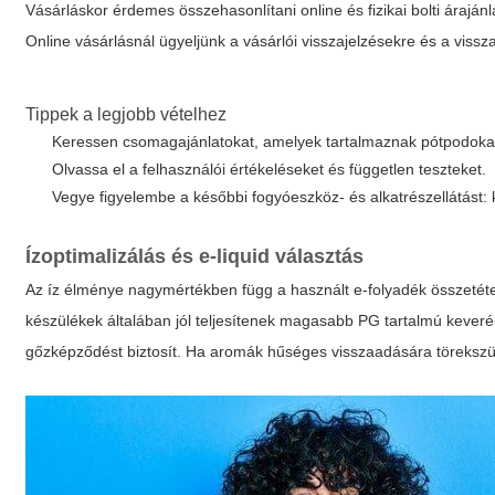
Vásárláskor érdemes összehasonlítani online és fizikai bolti árajánlat
Online vásárlásnál ügyeljünk a vásárlói visszajelzésekre és a vissza
Tippek a legjobb vételhez
Keressen csomagajánlatokat, amelyek tartalmaznak pótpodokat 
Olvassa el a felhasználói értékeléseket és független teszteket.
Vegye figyelembe a későbbi fogyóeszköz- és alkatrészellátást:
Ízoptimalizálás és e-liquid választás
Az íz élménye nagymértékben függ a használt e-folyadék összetételé
készülékek általában jól teljesítenek magasabb PG tartalmú kever
gőzképződést biztosít. Ha aromák hűséges visszaadására törekszü