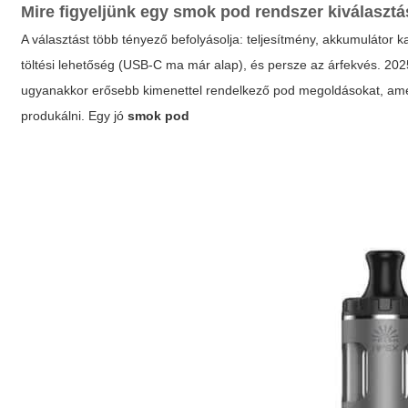
Mire figyeljünk egy
smok pod
rendszer kiválaszt
A választást több tényező befolyásolja: teljesítmény, akkumulátor ka
töltési lehetőség (USB-C ma már alap), és persze az árfekvés. 20
ugyanakkor erősebb kimenettel rendelkező pod megoldásokat, amelyek
produkálni. Egy jó
smok pod