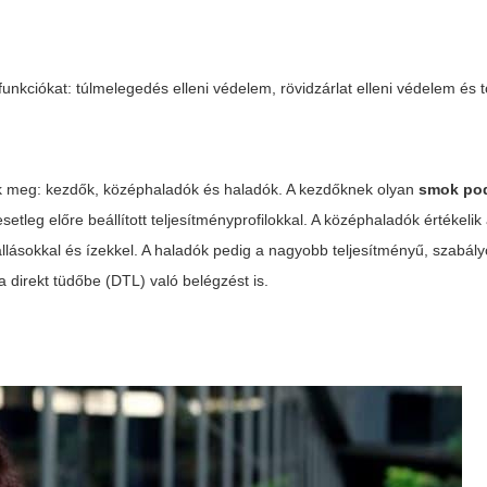
funkciókat: túlmelegedés elleni védelem, rövidzárlat elleni védelem és t
nk meg: kezdők, középhaladók és haladók. A kezdőknek olyan
smok po
setleg előre beállított teljesítményprofilokkal. A középhaladók értékelik
llásokkal és ízekkel. A haladók pedig a nagyobb teljesítményű, szabál
 direkt tüdőbe (DTL) való belégzést is.