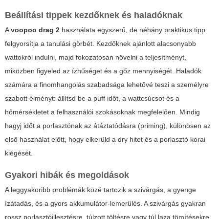
Beállítási tippek kezdőknek és haladóknak
A
voopoo drag 2
használata egyszerű, de néhány praktikus tipp
felgyorsítja a tanulási görbét. Kezdőknek ajánlott alacsonyabb
wattokról indulni, majd fokozatosan növelni a teljesítményt,
miközben figyeled az ízhűséget és a gőz mennyiségét. Haladók
számára a finomhangolás szabadsága lehetővé teszi a személyre
szabott élményt: állítsd be a puff időt, a wattcsúcsot és a
hőmérsékletet a felhasználói szokásoknak megfelelően. Mindig
hagyj időt a porlasztónak az átáztatódásra (priming), különösen az
első használat előtt, hogy elkerüld a dry hitet és a porlasztó korai
kiégését.
Gyakori hibák és megoldások
A leggyakoribb problémák közé tartozik a szivárgás, a gyenge
ízátadás, és a gyors akkumulátor-lemerülés. A szivárgás gyakran
rossz porlasztóillesztésre, túlzott töltésre vagy túl laza tömítésekre