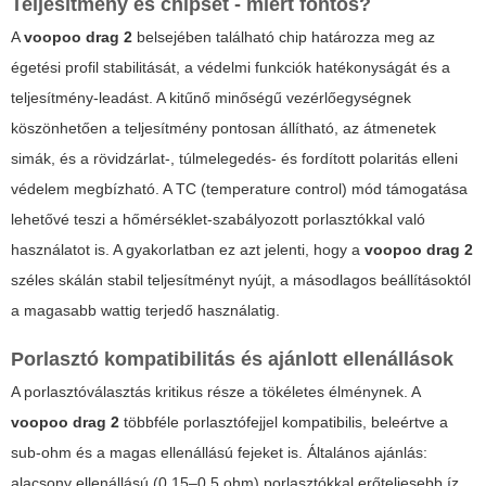
Teljesítmény és chipset - miért fontos?
A
voopoo drag 2
belsejében található chip határozza meg az
égetési profil stabilitását, a védelmi funkciók hatékonyságát és a
teljesítmény-leadást. A kitűnő minőségű vezérlőegységnek
köszönhetően a teljesítmény pontosan állítható, az átmenetek
simák, és a rövidzárlat-, túlmelegedés- és fordított polaritás elleni
védelem megbízható. A TC (temperature control) mód támogatása
lehetővé teszi a hőmérséklet-szabályozott porlasztókkal való
használatot is. A gyakorlatban ez azt jelenti, hogy a
voopoo drag 2
széles skálán stabil teljesítményt nyújt, a másodlagos beállításoktól
a magasabb wattig terjedő használatig.
Porlasztó kompatibilitás és ajánlott ellenállások
A porlasztóválasztás kritikus része a tökéletes élménynek. A
voopoo drag 2
többféle porlasztófejjel kompatibilis, beleértve a
sub-ohm és a magas ellenállású fejeket is. Általános ajánlás:
alacsony ellenállású (0.15–0.5 ohm) porlasztókkal erőteljesebb íz