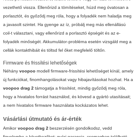
vezethető vissza. Ellenőrizd a tömítéseket, húzd meg óvatosan a
porlasztót, és győződj meg róla, hogy a folyadék nem haladja meg
a javasolt szintet. Ha gyenge az íz, próbálj meg más ellenállású
coil-t választani, vagy ellenőrizd a porlasztó épségét és az e-
folyadék minőségét. Akkumulátor-probléma esetén vizsgáld meg a
cellák kontakthibáit és töltsd fel őket megfelelő töltőn.
Firmware és frissítési lehetőségek
Néhány
voopoo
modell firmware-frissítési lehetőséget kínál, amely
új funkciókat, finomhangolásokat vagy hibajavításokat hozhat. Ha a
voopoo drag 2
támogatja a frissítést, mindig győződj meg róla,
hogy a hivatalos forrást használod, és kövesd a gyártó utasításait;
a nem hivatalos firmware használata kockázatos lehet.
Vásárlási útmutató és ár-érték
Amikor
voopoo drag 2
beszerzésén gondolkodsz, vedd
figyelembe a következőket: gyári garancia, csomagban található