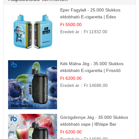
Eper Fagylalt - 25.000 Slukkos
eldobható E-cigaretta | Édes
Desszert Íz
Ft 5500.00
Eredeti ár：
Ft 11932.00
Kék Málna Jég - 35.000 Slukkos
eldobható E-cigaretta | Frissítő
Ízélmény
Ft 6200.00
Eredeti ár：
Ft 14686.00
Görögdinnye Jég - 35.000 Slukkos
eldobható vape | IBVape Bar
Frissítő Nyári Íz
Ft 6200.00