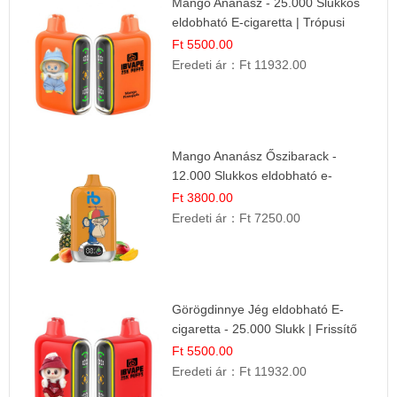
Mango Ananász - 25.000 Slukkos
eldobható E-cigaretta | Trópusi
Ízélmény
Ft 5500.00
Eredeti ár：
Ft 11932.00
Mango Ananász Őszibarack -
12.000 Slukkos eldobható e-
Cigaretta
Ft 3800.00
Eredeti ár：
Ft 7250.00
Görögdinnye Jég eldobható E-
cigaretta - 25.000 Slukk | Frissítő
Nyári Íz
Ft 5500.00
Eredeti ár：
Ft 11932.00