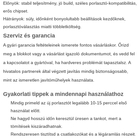
Előnyök: stabil teljesítmény, jó build, széles porlasztó-kompatibilitás,
erős chipset.
Hátrányok: súly, időnként bonyolultabb beállítások kezdőknek,
porlasztóválasztás miatti többletköltség.
Szerviz és garancia
A gyári garancia feltételeinek ismerete fontos vásárláskor. Őrizd
meg a blokkot vagy a vásárlást igazoló dokumentumot, és vedd fel
a kapcsolatot a gyártóval, ha hardveres problémát tapasztalsz. A
hivatalos partnerek által végzett javítás mindig biztonságosabb,
mint az ismeretlen javítóműhelyek használata.
Gyakorlati tippek a mindennapi használathoz
Mindig primeld az új porlasztót legalább 10-15 perccel első
használat előtt.
Ne hagyd hosszú időn keresztül üresen a tankot, mert a
tömítések kiszáradhatnak.
Rendszeresen tisztítsd a csatlakozókat és a légáramlás részeit.