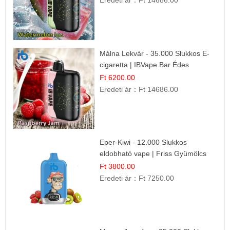
Eredeti ár：
Ft 14686.00
Málna Lekvár - 35.000 Slukkos E-
cigaretta | IBVape Bar Édes
Gyümölcs Íz
Ft 6200.00
Eredeti ár：
Ft 14686.00
Eper-Kiwi - 12.000 Slukkos
eldobható vape | Friss Gyümölcs
Kombináció
Ft 3800.00
Eredeti ár：
Ft 7250.00