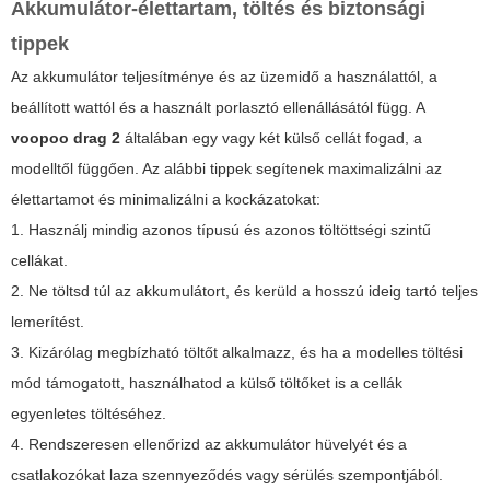
Akkumulátor-élettartam, töltés és biztonsági
tippek
Az akkumulátor teljesítménye és az üzemidő a használattól, a
beállított wattól és a használt porlasztó ellenállásától függ. A
voopoo drag 2
általában egy vagy két külső cellát fogad, a
modelltől függően. Az alábbi tippek segítenek maximalizálni az
élettartamot és minimalizálni a kockázatokat:
1. Használj mindig azonos típusú és azonos töltöttségi szintű
cellákat.
2. Ne töltsd túl az akkumulátort, és kerüld a hosszú ideig tartó teljes
lemerítést.
3. Kizárólag megbízható töltőt alkalmazz, és ha a modelles töltési
mód támogatott, használhatod a külső töltőket is a cellák
egyenletes töltéséhez.
4. Rendszeresen ellenőrizd az akkumulátor hüvelyét és a
csatlakozókat laza szennyeződés vagy sérülés szempontjából.