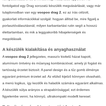
fontolgatod egy
Drag
sorozatú készülék megvásárlását, vagy már
tulajdonodban van egy
voopoo drag 2
, ez az írás célzott,
gyakorlati információkkal szolgál: hogyan állítsd be, mire figyelj a
porlasztóválasztásnál, milyen karbantartási rutin segít a hosszú
élettartamban, és mik a leggyakoribb hibajelenségek és
megoldásaik.
A készülék kialakítása és anyaghasználat
A
voopoo drag 2
jellegzetes, masszív kivitelű házat kapott,
alumínium öntvény és műanyag kombinációval, amely jó fogást és
tartósság érzetet biztosít. A panel design és a tűz gomb élménye
egyaránt prémium érzetet ad. Az elülső kijelző könnyen olvasható,
a menü logikus, így kezdők és haladók számára egyaránt alkalmas.
A készülék súlya arányos a strapabírósággal; ezt érdemes
figyelembe venni, ha könnyű, ultrakompakt modellt keresel.