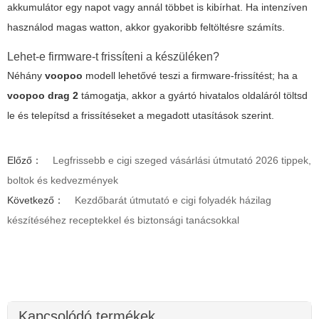
akkumulátor egy napot vagy annál többet is kibírhat. Ha intenzíven
használod magas watton, akkor gyakoribb feltöltésre számíts.
Lehet-e firmware-t frissíteni a készüléken?
Néhány
voopoo
modell lehetővé teszi a firmware-frissítést; ha a
voopoo drag 2
támogatja, akkor a gyártó hivatalos oldaláról töltsd
le és telepítsd a frissítéseket a megadott utasítások szerint.
Előző：
Legfrissebb e cigi szeged vásárlási útmutató 2026 tippek,
boltok és kedvezmények
Következő：
Kezdőbarát útmutató e cigi folyadék házilag
készítéséhez receptekkel és biztonsági tanácsokkal
Kapcsolódó termékek