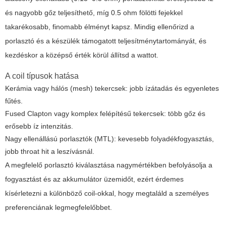
és nagyobb gőz teljesíthető, míg 0.5 ohm fölötti fejekkel
takarékosabb, finomabb élményt kapsz. Mindig ellenőrizd a
porlasztó és a készülék támogatott teljesítménytartományát, és
kezdéskor a középső érték körül állítsd a wattot.
A coil típusok hatása
Kerámia vagy hálós (mesh) tekercsek: jobb ízátadás és egyenletes
fűtés.
Fused Clapton vagy komplex felépítésű tekercsek: több gőz és
erősebb íz intenzitás.
Nagy ellenállású porlasztók (MTL): kevesebb folyadékfogyasztás,
jobb throat hit a leszívásnál.
A megfelelő porlasztó kiválasztása nagymértékben befolyásolja a
fogyasztást és az akkumulátor üzemidőt, ezért érdemes
kísérletezni a különböző coil-okkal, hogy megtaláld a személyes
preferenciának legmegfelelőbbet.