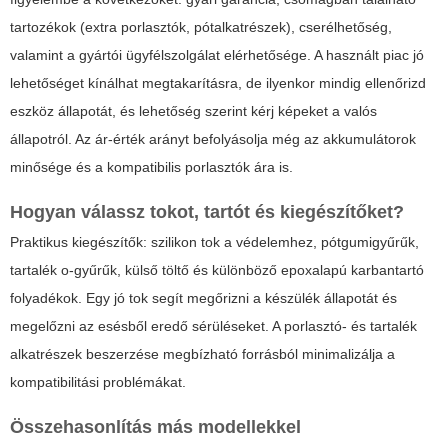
tartozékok (extra porlasztók, pótalkatrészek), cserélhetőség,
valamint a gyártói ügyfélszolgálat elérhetősége. A használt piac jó
lehetőséget kínálhat megtakarításra, de ilyenkor mindig ellenőrizd
eszköz állapotát, és lehetőség szerint kérj képeket a valós
állapotról. Az ár-érték arányt befolyásolja még az akkumulátorok
minősége és a kompatibilis porlasztók ára is.
Hogyan válassz tokot, tartót és kiegészítőket?
Praktikus kiegészítők: szilikon tok a védelemhez, pótgumigyűrűk,
tartalék o-gyűrűk, külső töltő és különböző epoxalapú karbantartó
folyadékok. Egy jó tok segít megőrizni a készülék állapotát és
megelőzni az esésből eredő sérüléseket. A porlasztó- és tartalék
alkatrészek beszerzése megbízható forrásból minimalizálja a
kompatibilitási problémákat.
Összehasonlítás más modellekkel