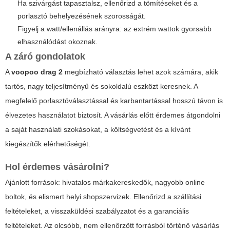
Ha szivárgást tapasztalsz, ellenőrizd a tömítéseket és a
porlasztó behelyezésének szorosságát.
Figyelj a watt/ellenállás arányra: az extrém wattok gyorsabb
elhasználódást okoznak.
A záró gondolatok
A
voopoo drag 2
megbízható választás lehet azok számára, akik
tartós, nagy teljesítményű és sokoldalú eszközt keresnek. A
megfelelő porlasztóválasztással és karbantartással hosszú távon is
élvezetes használatot biztosít. A vásárlás előtt érdemes átgondolni
a saját használati szokásokat, a költségvetést és a kívánt
kiegészítők elérhetőségét.
Hol érdemes vásárolni?
Ajánlott források: hivatalos márkakereskedők, nagyobb online
boltok, és elismert helyi shopszervizek. Ellenőrizd a szállítási
feltételeket, a visszaküldési szabályzatot és a garanciális
feltételeket. Az olcsóbb, nem ellenőrzött forrásból történő vásárlás