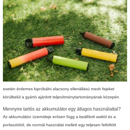
esetén érdemes kipróbálni alacsony ellenállású mesh fejeket
körülbelül a gyártó ajánlott teljesítménytartományának közepén.
Mennyire tartós az akkumulátor egy átlagos használattal?
Az akkumulátor üzemideje erősen függ a beállított wattól és a
porlasztótól, de normál használat mellett egy teljesen feltöltött