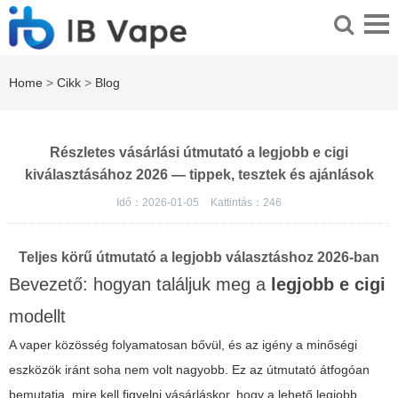
Home
>
Cikk
>
Blog
Részletes vásárlási útmutató a legjobb e cigi
kiválasztásához 2026 — tippek, tesztek és ajánlások
Idő：2026-01-05
Kattintás：
246
Teljes körű útmutató a legjobb választáshoz 2026-ban
Bevezető: hogyan találjuk meg a
legjobb e cigi
modellt
A vaper közösség folyamatosan bővül, és az igény a minőségi
eszközök iránt soha nem volt nagyobb. Ez az útmutató átfogóan
bemutatja, mire kell figyelni vásárláskor, hogy a lehető legjobb