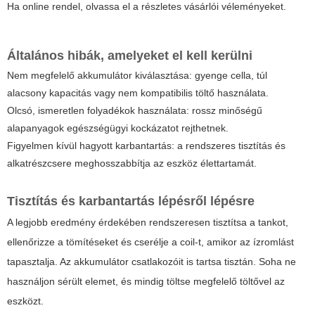
Ha online rendel, olvassa el a részletes vásárlói véleményeket.
Általános hibák, amelyeket el kell kerülni
Nem megfelelő akkumulátor kiválasztása: gyenge cella, túl
alacsony kapacitás vagy nem kompatibilis töltő használata.
Olcsó, ismeretlen folyadékok használata: rossz minőségű
alapanyagok egészségügyi kockázatot rejthetnek.
Figyelmen kívül hagyott karbantartás: a rendszeres tisztítás és
alkatrészcsere meghosszabbítja az eszköz élettartamát.
Tisztítás és karbantartás lépésről lépésre
A legjobb eredmény érdekében rendszeresen tisztítsa a tankot,
ellenőrizze a tömítéseket és cserélje a coil-t, amikor az ízromlást
tapasztalja. Az akkumulátor csatlakozóit is tartsa tisztán. Soha ne
használjon sérült elemet, és mindig töltse megfelelő töltővel az
eszközt.