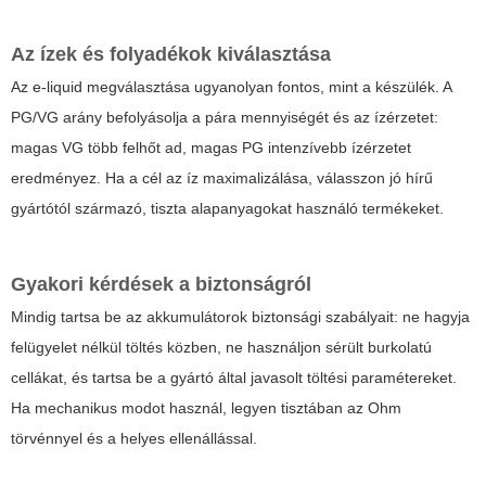
Az ízek és folyadékok kiválasztása
Az e-liquid megválasztása ugyanolyan fontos, mint a készülék. A
PG/VG arány befolyásolja a pára mennyiségét és az ízérzetet:
magas VG több felhőt ad, magas PG intenzívebb ízérzetet
eredményez. Ha a cél az íz maximalizálása, válasszon jó hírű
gyártótól származó, tiszta alapanyagokat használó termékeket.
Gyakori kérdések a biztonságról
Mindig tartsa be az akkumulátorok biztonsági szabályait: ne hagyja
felügyelet nélkül töltés közben, ne használjon sérült burkolatú
cellákat, és tartsa be a gyártó által javasolt töltési paramétereket.
Ha mechanikus modot használ, legyen tisztában az Ohm
törvénnyel és a helyes ellenállással.