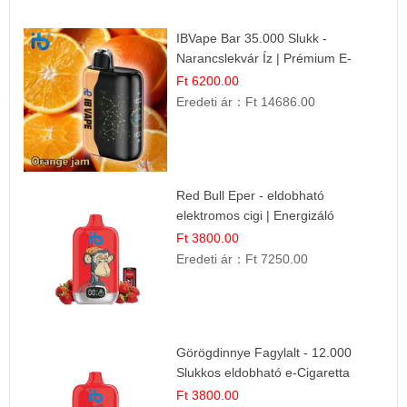
IBVape Bar 35.000 Slukk -
Narancslekvár Íz | Prémium E-
cigaretta
Ft 6200.00
Eredeti ár：
Ft 14686.00
Red Bull Eper - eldobható
elektromos cigi | Energizáló
Gyümölcs Íz
Ft 3800.00
Eredeti ár：
Ft 7250.00
Görögdinnye Fagylalt - 12.000
Slukkos eldobható e-Cigaretta
Ft 3800.00