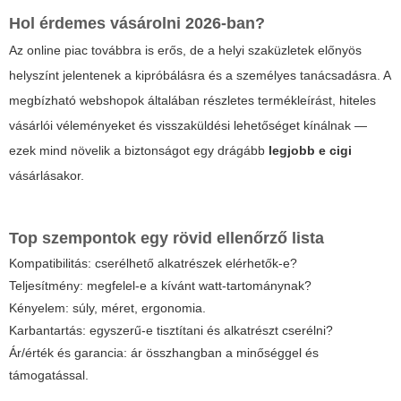
Hol érdemes vásárolni 2026-ban?
Az online piac továbbra is erős, de a helyi szaküzletek előnyös
helyszínt jelentenek a kipróbálásra és a személyes tanácsadásra. A
megbízható webshopok általában részletes termékleírást, hiteles
vásárlói véleményeket és visszaküldési lehetőséget kínálnak —
ezek mind növelik a biztonságot egy drágább
legjobb e cigi
vásárlásakor.
Top szempontok egy rövid ellenőrző lista
Kompatibilitás: cserélhető alkatrészek elérhetők-e?
Teljesítmény: megfelel-e a kívánt watt-tartománynak?
Kényelem: súly, méret, ergonomia.
Karbantartás: egyszerű-e tisztítani és alkatrészt cserélni?
Ár/érték és garancia: ár összhangban a minőséggel és
támogatással.