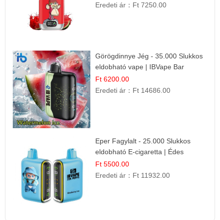
Eredeti ár：
Ft 7250.00
Görögdinnye Jég - 35.000 Slukkos
eldobható vape | IBVape Bar
Frissítő Nyári Íz
Ft 6200.00
Eredeti ár：
Ft 14686.00
Eper Fagylalt - 25.000 Slukkos
eldobható E-cigaretta | Édes
Desszert Íz
Ft 5500.00
Eredeti ár：
Ft 11932.00