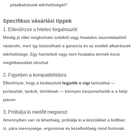
pótalkatrészek elérhetőségét?
Specifikus vásárlási tippek
1. Ellenőrizze a hiteles forgalmazót
Mindig jó ötlet megbízható üzletből vagy hivatalos viszonteladótól
vásárolni, mert így biztosítható a garancia és az eredeti alkatrészek
elérhetősége. Egy hamisított vagy nem hivatalos termék korai
meghibásodást okozhat.
2. Figyeljen a kompatibilitásra
Ellenőrizze, hogy a kiválasztott
legjobb e cigi
tartozékai —
porlasztók, tankok, tömítések — könnyen beszerezhetők-e a helyi
piacon.
3. Próbálja ki mielőtt megveszi
Amennyiben van rá lehetőség, próbálja ki a készüléket a boltban:
íz, pára mennyisége, ergonomia és kezelhetőség mind fontosak.