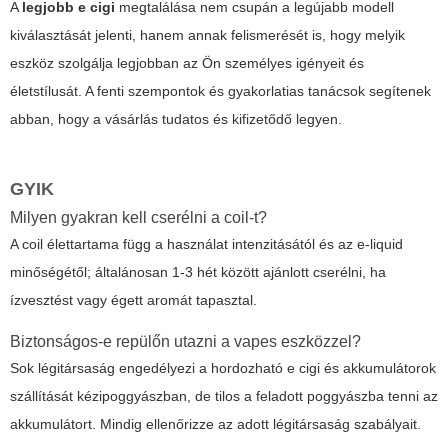
A
legjobb e cigi
megtalálása nem csupán a legújabb modell
kiválasztását jelenti, hanem annak felismerését is, hogy melyik
eszköz szolgálja legjobban az Ön személyes igényeit és
életstílusát. A fenti szempontok és gyakorlatias tanácsok segítenek
abban, hogy a vásárlás tudatos és kifizetődő legyen.
GYIK
Milyen gyakran kell cserélni a coil-t?
A coil élettartama függ a használat intenzitásától és az e-liquid
minőségétől; általánosan 1-3 hét között ajánlott cserélni, ha
ízvesztést vagy égett aromát tapasztal.
Biztonságos-e repülőn utazni a vapes eszközzel?
Sok légitársaság engedélyezi a hordozható e cigi és akkumulátorok
szállítását kézipoggyászban, de tilos a feladott poggyászba tenni az
akkumulátort. Mindig ellenőrizze az adott légitársaság szabályait.