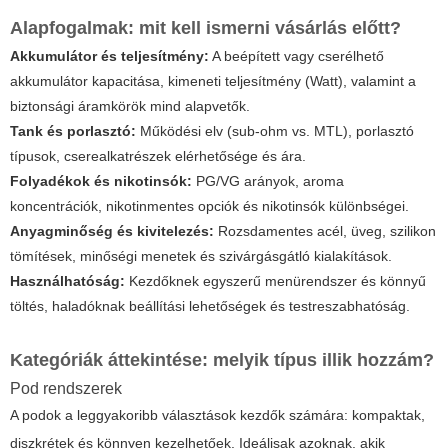
Alapfogalmak: mit kell ismerni vásárlás előtt?
Akkumulátor és teljesítmény:
A beépített vagy cserélhető
akkumulátor kapacitása, kimeneti teljesítmény (Watt), valamint a
biztonsági áramkörök mind alapvetők.
Tank és porlasztó:
Működési elv (sub-ohm vs. MTL), porlasztó
típusok, cserealkatrészek elérhetősége és ára.
Folyadékok és nikotinsók:
PG/VG arányok, aroma
koncentrációk, nikotinmentes opciók és nikotinsók különbségei.
Anyagminőség és kivitelezés:
Rozsdamentes acél, üveg, szilikon
tömítések, minőségi menetek és szivárgásgátló kialakítások.
Használhatóság:
Kezdőknek egyszerű menürendszer és könnyű
töltés, haladóknak beállítási lehetőségek és testreszabhatóság.
Kategóriák áttekintése: melyik típus illik hozzám?
Pod rendszerek
A podok a leggyakoribb választások kezdők számára: kompaktak,
diszkrétek és könnyen kezelhetőek. Ideálisak azoknak, akik