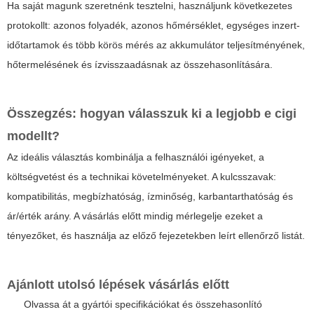
Ha saját magunk szeretnénk tesztelni, használjunk következetes
protokollt: azonos folyadék, azonos hőmérséklet, egységes inzert-
időtartamok és több körös mérés az akkumulátor teljesítményének,
hőtermelésének és ízvisszaadásnak az összehasonlítására.
Összegzés: hogyan válasszuk ki a
legjobb e cigi
modellt?
Az ideális választás kombinálja a felhasználói igényeket, a
költségvetést és a technikai követelményeket. A kulcsszavak:
kompatibilitás, megbízhatóság, ízminőség, karbantarthatóság és
ár/érték arány. A vásárlás előtt mindig mérlegelje ezeket a
tényezőket, és használja az előző fejezetekben leírt ellenőrző listát.
Ajánlott utolsó lépések vásárlás előtt
Olvassa át a gyártói specifikációkat és összehasonlító