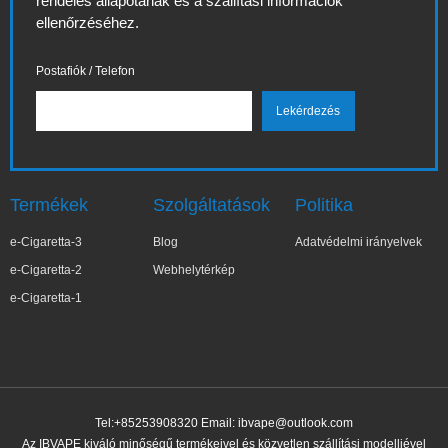
rendelés állapotának és a szállítási információk
ellenőrzéséhez.
Postafiók / Telefon
Termékek
Szolgáltatások
Politika
e-Cigaretta-3
Blog
Adatvédelmi irányelvek
e-Cigaretta-2
Webhelytérkép
e-Cigaretta-1
Tel:+85253908320 Email:
ibvape@outlook.com
Az IBVAPE kiváló minőségű termékeivel és közvetlen szállítási modelljével