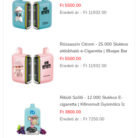
Gyümölcs Íz
Ft 5500.00
Eredeti ár：
Ft 11932.00
Rózsaszín Citrom - 25.000 Slukkos
eldobható e-Cigaretta | IBvape Bar
Ft 5500.00
Eredeti ár：
Ft 11932.00
Ribizli Szőlő - 12.000 Slukkos E-
cigaretta | Kifinomult Gyümölcs Íz
Ft 3800.00
Eredeti ár：
Ft 7250.00