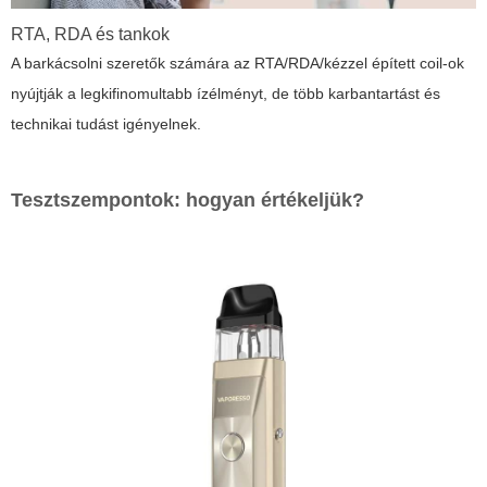
RTA, RDA és tankok
A barkácsolni szeretők számára az RTA/RDA/kézzel épített coil-ok
nyújtják a legkifinomultabb ízélményt, de több karbantartást és
technikai tudást igényelnek.
Tesztszempontok: hogyan értékeljük?