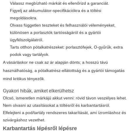
Válassz megbízható márkát és ellenőrizd a garanciát.
Figyelj az akkumulátor-specifikációkra és a töltési
megoldásokra.
Olvass független teszteket és felhasználói véleményeket,
különösen a porlasztók tartósságáról és a gyártói
ügyfélszolgálatról.
Tarts otthon pótalkatrészeket: porlasztófejek, O-gyűrűk, extra
podok vagy tartályok.
A vásárláskor ne csak az ár alapján dönts; a hosszú távú
használhatóság, a pótalkatrész-ellátottság és a gyártói támogatás
mind kritikus tényezők.
Gyakori hibák, amiket elkerülhetsz
Olcsó, ismeretlen márkájú akkut venni: rövid távon veszélyes lehet.
Nem olvasni az utasításokat a töltésről és karbantartásról.
Elfelejteni a pod/tartály rendszeres takarítását, ami ízromláshoz és
szivárgáshoz vezethet.
Karbantartás lépésről lépésre