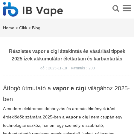
Home
>
Cikk
>
Blog
Részletes vapor e cigi áttekintés és vásárlási tippek
2025 ízek akkumulátor élettartam és karbantartás
Idő：2025-11-18
Kattintás：
200
Átfogó útmutató a
vapor e cigi
világához 2025-
ben
A modern elektromos dohányzás és aromás élmények iránt
érdeklődők számára 2025-ben a
vapor e cigi
nem csupán egy
technológiai eszköz, hanem egy személyre szabható,
karbantartható rendszer, amely sokszínű ízeket, változatos