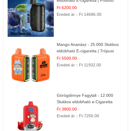
eldobható E-cigaretta | Frissítő
Ízélmény
Ft 6200.00
Eredeti ár：
Ft 14686.00
Mango Ananász - 25.000 Slukkos
eldobható E-cigaretta | Trópusi
Ízélmény
Ft 5500.00
Eredeti ár：
Ft 11932.00
Görögdinnye Fagylalt - 12.000
Slukkos eldobható e-Cigaretta
Ft 3800.00
Eredeti ár：
Ft 7250.00