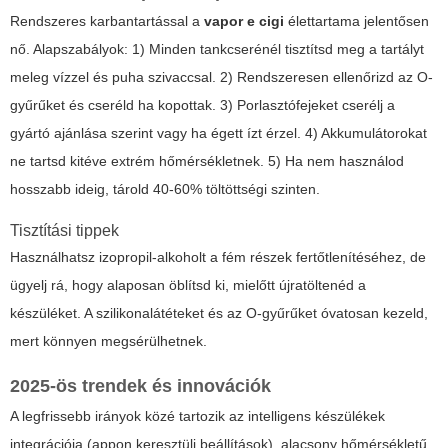
Rendszeres karbantartással a
vapor e cigi
élettartama jelentősen
nő. Alapszabályok: 1) Minden tankcserénél tisztítsd meg a tartályt
meleg vízzel és puha szivaccsal. 2) Rendszeresen ellenőrizd az O-
gyűrűket és cseréld ha kopottak. 3) Porlasztófejeket cserélj a
gyártó ajánlása szerint vagy ha égett ízt érzel. 4) Akkumulátorokat
ne tartsd kitéve extrém hőmérsékletnek. 5) Ha nem használod
hosszabb ideig, tárold 40-60% töltöttségi szinten.
Tisztítási tippek
Használhatsz izopropil-alkoholt a fém részek fertőtlenítéséhez, de
ügyelj rá, hogy alaposan öblítsd ki, mielőtt újratöltenéd a
készüléket. A szilikonalátéteket és az O-gyűrűket óvatosan kezeld,
mert könnyen megsérülhetnek.
2025-ös trendek és innovációk
A legfrissebb irányok közé tartozik az intelligens készülékek
integrációja (appon keresztüli beállítások), alacsony hőmérsékletű