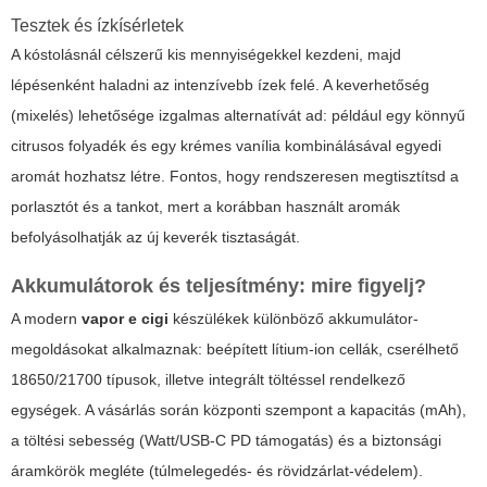
Tesztek és ízkísérletek
A kóstolásnál célszerű kis mennyiségekkel kezdeni, majd
lépésenként haladni az intenzívebb ízek felé. A keverhetőség
(mixelés) lehetősége izgalmas alternatívát ad: például egy könnyű
citrusos folyadék és egy krémes vanília kombinálásával egyedi
aromát hozhatsz létre. Fontos, hogy rendszeresen megtisztítsd a
porlasztót és a tankot, mert a korábban használt aromák
befolyásolhatják az új keverék tisztaságát.
Akkumulátorok és teljesítmény: mire figyelj?
A modern
vapor e cigi
készülékek különböző akkumulátor-
megoldásokat alkalmaznak: beépített lítium-ion cellák, cserélhető
18650/21700 típusok, illetve integrált töltéssel rendelkező
egységek. A vásárlás során központi szempont a kapacitás (mAh),
a töltési sebesség (Watt/USB-C PD támogatás) és a biztonsági
áramkörök megléte (túlmelegedés- és rövidzárlat-védelem).