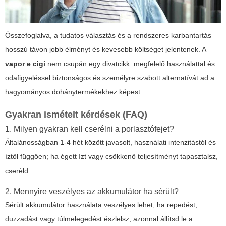
Összefoglalva, a tudatos választás és a rendszeres karbantartás
hosszú távon jobb élményt és kevesebb költséget jelentenek. A
vapor e cigi
nem csupán egy divatcikk: megfelelő használattal és
odafigyeléssel biztonságos és személyre szabott alternatívát ad a
hagyományos dohánytermékekhez képest.
Gyakran ismételt kérdések (FAQ)
1. Milyen gyakran kell cserélni a porlasztófejet?
Általánosságban 1-4 hét között javasolt, használati intenzitástól és
íztől függően; ha égett ízt vagy csökkenő teljesítményt tapasztalsz,
cseréld.
2. Mennyire veszélyes az akkumulátor ha sérült?
Sérült akkumulátor használata veszélyes lehet; ha repedést,
duzzadást vagy túlmelegedést észlelsz, azonnal állítsd le a