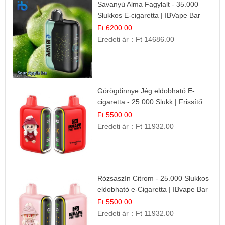
Savanyú Alma Fagylalt - 35.000
Slukkos E-cigaretta | IBVape Bar
Ft 6200.00
Eredeti ár：
Ft 14686.00
Görögdinnye Jég eldobható E-
cigaretta - 25.000 Slukk | Frissítő
Nyári Íz
Ft 5500.00
Eredeti ár：
Ft 11932.00
Rózsaszín Citrom - 25.000 Slukkos
eldobható e-Cigaretta | IBvape Bar
Ft 5500.00
Eredeti ár：
Ft 11932.00