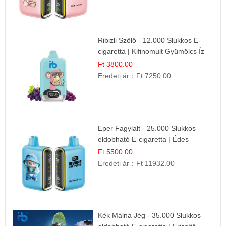
Ribizli Szőlő - 12.000 Slukkos E-
cigaretta | Kifinomult Gyümölcs Íz
Ft 3800.00
Eredeti ár：
Ft 7250.00
Eper Fagylalt - 25.000 Slukkos
eldobható E-cigaretta | Édes
Desszert Íz
Ft 5500.00
Eredeti ár：
Ft 11932.00
Kék Málna Jég - 35.000 Slukkos