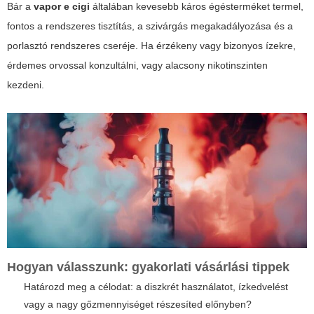
Bár a
vapor e cigi
általában kevesebb káros égésterméket termel,
fontos a rendszeres tisztítás, a szivárgás megakadályozása és a
porlasztó rendszeres cseréje. Ha érzékeny vagy bizonyos ízekre,
érdemes orvossal konzultálni, vagy alacsony nikotinszinten
kezdeni.
Hogyan válasszunk: gyakorlati vásárlási tippek
Határozd meg a célodat: a diszkrét használatot, ízkedvelést
vagy a nagy gőzmennyiséget részesíted előnyben?