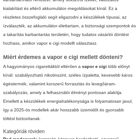
kialakítást és eltérő akkumulátor-megoldásokat kínál. Ez a
részletes összefoglaló segít eligazodni a készülékek típusai, az
ízválaszték, az akkumulátor-élettartam, a biztonsági szempontok és
a takarítás karbantartás területén, hogy tudatos vásárlói döntést
hozhass, amikor
vapor e cigi
modellt választasz.
Miért érdemes a
vapor e cigi
mellett dönteni?
A hagyományos cigarettáktól eltérően a
vapor e cigi
több előnyt
kínál: szabályozható nikotinszint, széles ízpaletta, kevesebb káros
égéstermék, valamint korszerű forrasztás és levegőáram-
szabályozás, amely a felhasználói élményt pontosan alakítja.
Emellett a készülékek energiahatékonysága is folyamatosan javul,
így a 2025-ös modellek akár hosszabb üzemidőt és gyorsabb
töltést biztosítanak.
Kategóriák röviden