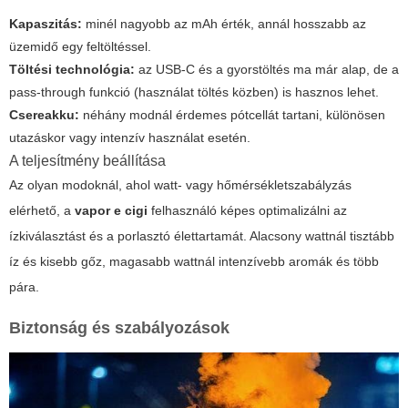
Kapaszitás:
minél nagyobb az mAh érték, annál hosszabb az
üzemidő egy feltöltéssel.
Töltési technológia:
az USB-C és a gyorstöltés ma már alap, de a
pass-through funkció (használat töltés közben) is hasznos lehet.
Csereakku:
néhány modnál érdemes pótcellát tartani, különösen
utazáskor vagy intenzív használat esetén.
A teljesítmény beállítása
Az olyan modoknál, ahol watt- vagy hőmérsékletszabályzás
elérhető, a
vapor e cigi
felhasználó képes optimalizálni az
ízkiválasztást és a porlasztó élettartamát. Alacsony wattnál tisztább
íz és kisebb gőz, magasabb wattnál intenzívebb aromák és több
pára.
Biztonság és szabályozások