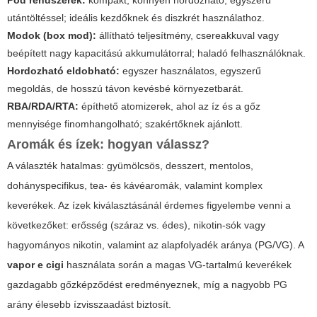
Pod rendszerek:
kompakt, könnyen hordozható, egyszerű
utántöltéssel; ideális kezdőknek és diszkrét használathoz.
Modok (box mod):
állítható teljesítmény, csereakkuval vagy
beépített nagy kapacitású akkumulátorral; haladó felhasználóknak.
Hordozható eldobható:
egyszer használatos, egyszerű
megoldás, de hosszú távon kevésbé környezetbarát.
RBA/RDA/RTA:
építhető atomizerek, ahol az íz és a gőz
mennyisége finomhangolható; szakértőknek ajánlott.
Aromák és ízek: hogyan válassz?
A választék hatalmas: gyümölcsös, desszert, mentolos,
dohányspecifikus, tea- és kávéaromák, valamint komplex
keverékek. Az ízek kiválasztásánál érdemes figyelembe venni a
következőket: erősség (száraz vs. édes), nikotin-sók vagy
hagyományos nikotin, valamint az alapfolyadék aránya (PG/VG). A
vapor e cigi
használata során a magas VG-tartalmú keverékek
gazdagabb gőzképződést eredményeznek, míg a nagyobb PG
arány élesebb ízvisszaadást biztosít.