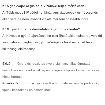
K: A
geekvape aegis solo
vízálló-e teljes mértékben?
A: Több modell IP védelmet kínál, ami vízcseppek és fröccsenés
ellen véd, de nem javasolt víz alá meríteni hosszabb időre.
K: Milyen típusú akkumulátorral jobb használni?
A: Kövesd a gyártó ajánlásait; ha cserélhető akkumulátoros verziód
van, válassz megbízható, jó minőségű cellákat és tartsd be a
biztonsági előírásokat.
Előző：
Gyors és részletes vivo e cigi használati útmutató
kezdőknek és haladóknak lépésről lépésre tippek karbantartás és
hibaelhárítás
Következő：
profi e cigi vásárlási útmutató és teszt – profi e cigi
tippek kezdőknek és haladóknak