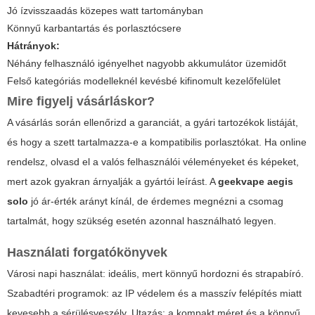
Jó ízvisszaadás közepes watt tartományban
Könnyű karbantartás és porlasztócsere
Hátrányok:
Néhány felhasználó igényelhet nagyobb akkumulátor üzemidőt
Felső kategóriás modelleknél kevésbé kifinomult kezelőfelület
Mire figyelj vásárláskor?
A vásárlás során ellenőrizd a garanciát, a gyári tartozékok listáját,
és hogy a szett tartalmazza-e a kompatibilis porlasztókat. Ha online
rendelsz, olvasd el a valós felhasználói véleményeket és képeket,
mert azok gyakran árnyalják a gyártói leírást. A
geekvape aegis
solo
jó ár-érték arányt kínál, de érdemes megnézni a csomag
tartalmát, hogy szükség esetén azonnal használható legyen.
Használati forgatókönyvek
Városi napi használat: ideális, mert könnyű hordozni és strapabíró.
Szabadtéri programok: az IP védelem és a masszív felépítés miatt
kevesebb a sérülésveszély. Utazás: a kompakt méret és a könnyű