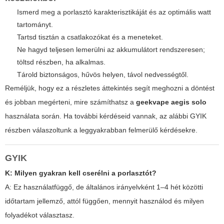
Ismerd meg a porlasztó karakterisztikáját és az optimális watt
tartományt.
Tartsd tisztán a csatlakozókat és a meneteket.
Ne hagyd teljesen lemerülni az akkumulátort rendszeresen;
töltsd részben, ha alkalmas.
Tárold biztonságos, hűvös helyen, távol nedvességtől.
Reméljük, hogy ez a részletes áttekintés segít meghozni a döntést
és jobban megérteni, mire számíthatsz a
geekvape aegis solo
használata során. Ha további kérdéseid vannak, az alábbi GYIK
részben válaszoltunk a leggyakrabban felmerülő kérdésekre.
GYIK
K: Milyen gyakran kell cserélni a porlasztót?
A: Ez használatfüggő, de általános irányelvként 1–4 hét közötti
időtartam jellemző, attól függően, mennyit használod és milyen
folyadékot választasz.