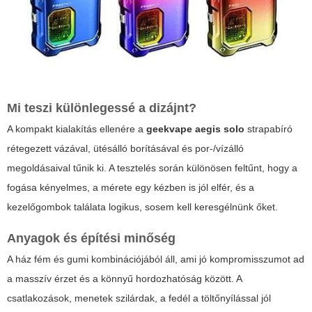
Mi teszi különlegessé a dizájnt?
A
kompakt
kialakítás ellenére a
geekvape aegis solo
strapabíró
rétegezett vázával, ütésálló borításával és por-/vízálló
megoldásaival tűnik ki. A tesztelés során különösen feltűnt, hogy a
fogása kényelmes, a mérete egy kézben is jól elfér, és a
kezelőgombok találata logikus, sosem kell keresgélnünk őket.
Anyagok és építési minőség
A ház fém és gumi kombinációjából áll, ami jó kompromisszumot ad
a masszív érzet és a könnyű hordozhatóság között. A
csatlakozások, menetek szilárdak, a fedél a töltőnyílással jól