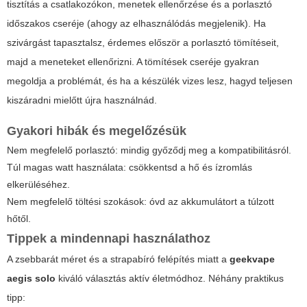
tisztítás a csatlakozókon, menetek ellenőrzése és a porlasztó
időszakos cseréje (ahogy az elhasználódás megjelenik). Ha
szivárgást tapasztalsz, érdemes először a porlasztó tömítéseit,
majd a meneteket ellenőrizni. A tömítések cseréje gyakran
megoldja a problémát, és ha a készülék vizes lesz, hagyd teljesen
kiszáradni mielőtt újra használnád.
Gyakori hibák és megelőzésük
Nem megfelelő porlasztó: mindig győződj meg a kompatibilitásról.
Túl magas watt használata: csökkentsd a hő és ízromlás
elkerüléséhez.
Nem megfelelő töltési szokások: óvd az akkumulátort a túlzott
hőtől.
Tippek a mindennapi használathoz
A zsebbarát méret és a strapabíró felépítés miatt a
geekvape
aegis solo
kiváló választás aktív életmódhoz. Néhány praktikus
tipp: