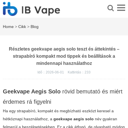
Home
>
Cikk
>
Blog
Részletes geekvape aegis solo teszt és áttekintés –
strapabíró kompakt mod tippek és beállítások a
mindennapi használathoz
Idő：2026-06-01
Kattintás：
233
Geekvape Aegis Solo
rövid bemutató és miért
érdemes rá figyelni
Ha egy strapabíró, kompakt és megbízható eszközt keresel a
hétköznapi használathoz, a
geekvape aegis solo
név gyakran
felmerül a beszélgetésekben. Ez a cikk átfogó, de olvasható módon