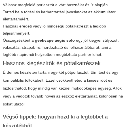
Válassz megfelelő porlasztót a várt használat és íz alapján.
Tartsd be a töltési és karbantartási javaslatokat az akkumulátor
élettartamáért.
Használj eredeti vagy jó minőségű pótalkatrészt a legjobb
teljesítményért.
Összegzésként a
geekvape aegis solo
egy jól kiegyensúlyozott
választás: strapabíró, hordozható és felhasználóbarát, ami a
legtöbb napirendi helyzetben megbízható partner lehet.
Hasznos kiegészítők és pótalkatrészek
Érdemes készleten tartani egy-két pótporlasztót, tömítést és egy
kompatibilis töltőkábelt. Ezzel csökkentheted a kiesési időt és
biztosíthatod, hogy mindig van kéznél működőképes egység. A tok
vagy a védőtok tovább növeli az eszköz élettartamát, különösen ha
sokat utazol.
Végső tippek: hogyan hozd ki a legtöbbet a
készülékből