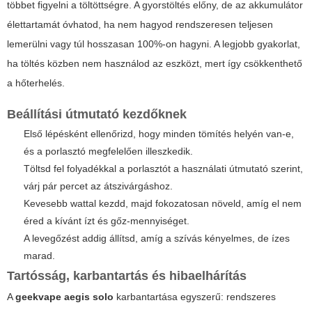
többet figyelni a töltöttségre. A gyorstöltés előny, de az akkumulátor
élettartamát óvhatod, ha nem hagyod rendszeresen teljesen
lemerülni vagy túl hosszasan 100%-on hagyni. A legjobb gyakorlat,
ha töltés közben nem használod az eszközt, mert így csökkenthető
a hőterhelés.
Beállítási útmutató kezdőknek
Első lépésként ellenőrizd, hogy minden tömítés helyén van-e,
és a porlasztó megfelelően illeszkedik.
Töltsd fel folyadékkal a porlasztót a használati útmutató szerint,
várj pár percet az átszivárgáshoz.
Kevesebb wattal kezdd, majd fokozatosan növeld, amíg el nem
éred a kívánt ízt és gőz-mennyiséget.
A levegőzést addig állítsd, amíg a szívás kényelmes, de ízes
marad.
Tartósság, karbantartás és hibaelhárítás
A
geekvape aegis solo
karbantartása egyszerű: rendszeres