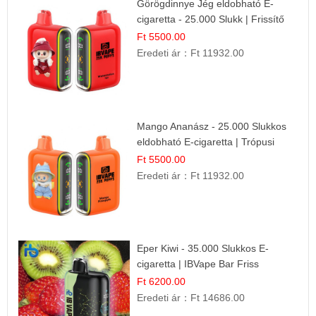
Görögdinnye Jég eldobható E-
cigaretta - 25.000 Slukk | Frissítő
Nyári Íz
Ft 5500.00
Eredeti ár：
Ft 11932.00
Mango Ananász - 25.000 Slukkos
eldobható E-cigaretta | Trópusi
Ízélmény
Ft 5500.00
Eredeti ár：
Ft 11932.00
Eper Kiwi - 35.000 Slukkos E-
cigaretta | IBVape Bar Friss
Gyümölcs Ízek
Ft 6200.00
Eredeti ár：
Ft 14686.00