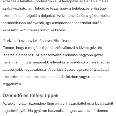
közepes ellenállású porlasztókkal. A levegőzés általában sima és
szabályozható, ami lehetővé teszi, hogy a belélegzés erőssége
szerint finomhangold a dolgokat. Az ízintenzitás és a gőztermelés
harmonikusan arányosak, így a mindennapi használat során
kevesebb kompromisszumot kell kötni.
Porlasztó választás és cserélhetőség
Fontos, hogy a megfelelő porlasztót válaszd a kívánt gőz- és
ízhatás eléréséhez. Az alacsonyabb ellenállás nagyobb gőzre
hajlamosít, míg a magasabb ellenállás erősebb ízkiemelést adhat
alacsonyabb fogyasztással. A porlasztócsere egyszerű, általában
szerszámmentes, ami hasznos utazás közben vagy rohanós
reggeleken.
Üzemidő és töltési tippek
Az akkumulátor üzemideje függ a napi használattól és a kiválasztott
teljesítménytől. Ha gyakran használsz magas wattokat, érdemes