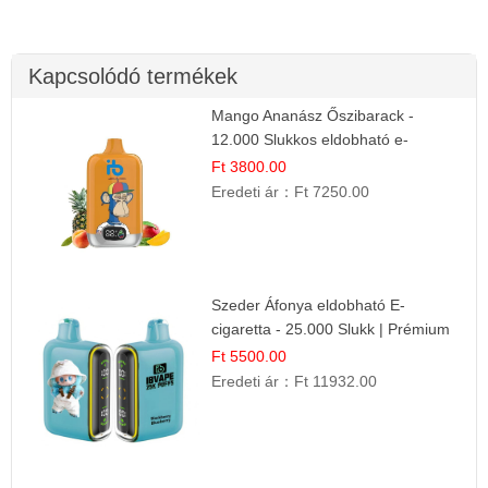
Kapcsolódó termékek
Mango Ananász Őszibarack -
12.000 Slukkos eldobható e-
Cigaretta
Ft 3800.00
Eredeti ár：
Ft 7250.00
Szeder Áfonya eldobható E-
cigaretta - 25.000 Slukk | Prémium
Gyümölcs Íz
Ft 5500.00
Eredeti ár：
Ft 11932.00