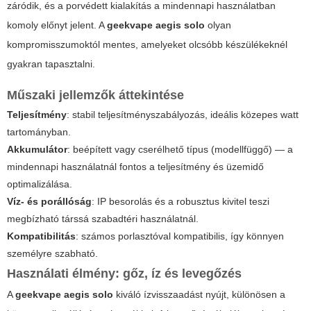
záródik, és a porvédett kialakítás a mindennapi használatban
komoly előnyt jelent. A
geekvape aegis solo
olyan
kompromisszumoktól mentes, amelyeket olcsóbb készülékeknél
gyakran tapasztalni.
Műszaki jellemzők áttekintése
Teljesítmény
: stabil teljesítményszabályozás, ideális közepes watt
tartományban.
Akkumulátor
: beépített vagy cserélhető típus (modellfüggő) — a
mindennapi használatnál fontos a teljesítmény és üzemidő
optimalizálása.
Víz- és porállóság
: IP besorolás és a robusztus kivitel teszi
megbízható társsá szabadtéri használatnál.
Kompatibilitás
: számos porlasztóval kompatibilis, így könnyen
személyre szabható.
Használati élmény: gőz, íz és levegőzés
A
geekvape aegis solo
kiváló ízvisszaadást nyújt, különösen a