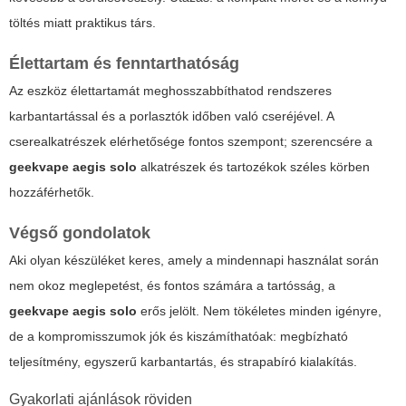
töltés miatt praktikus társ.
Élettartam és fenntarthatóság
Az eszköz élettartamát meghosszabbíthatod rendszeres
karbantartással és a porlasztók időben való cseréjével. A
cserealkatrészek elérhetősége fontos szempont; szerencsére a
geekvape aegis solo
alkatrészek és tartozékok széles körben
hozzáférhetők.
Végső gondolatok
Aki olyan készüléket keres, amely a mindennapi használat során
nem okoz meglepetést, és fontos számára a tartósság, a
geekvape aegis solo
erős jelölt. Nem tökéletes minden igényre,
de a kompromisszumok jók és kiszámíthatóak: megbízható
teljesítmény, egyszerű karbantartás, és strapabíró kialakítás.
Gyakorlati ajánlások röviden