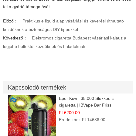
fel a gyártó támogatását.
Előző：
Praktikus e liquid alap vásárlási és keverési útmutató
kezdőknek a biztonságos DIY tippekkel
Következő：
Elektromos cigaretta Budapest vásárlási kalauz a
legjobb boltoktól kezdőknek és haladóknak
Kapcsolódó termékek
Eper Kiwi - 35.000 Slukkos E-
cigaretta | IBVape Bar Friss
Gyümölcs Ízek
Ft 6200.00
Eredeti ár：
Ft 14686.00