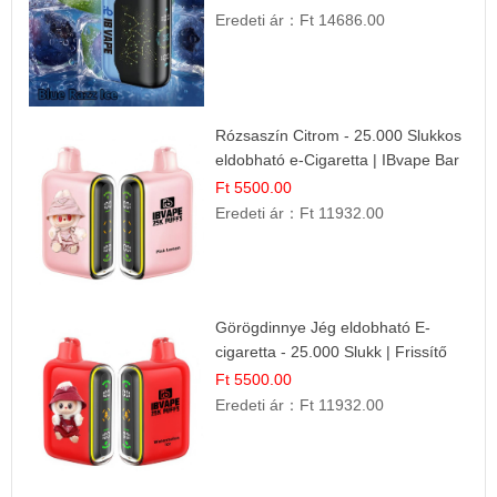
Eredeti ár：
Ft 14686.00
Rózsaszín Citrom - 25.000 Slukkos
eldobható e-Cigaretta | IBvape Bar
Ft 5500.00
Eredeti ár：
Ft 11932.00
Görögdinnye Jég eldobható E-
cigaretta - 25.000 Slukk | Frissítő
Nyári Íz
Ft 5500.00
Eredeti ár：
Ft 11932.00