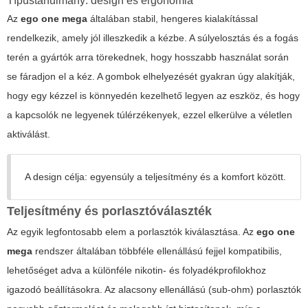
Típustanulmány: design és ergonomia
Az
ego one mega
általában stabil, hengeres kialakítással
rendelkezik, amely jól illeszkedik a kézbe. A súlyelosztás és a fogás
terén a gyártók arra törekednek, hogy hosszabb használat során
se fáradjon el a kéz. A gombok elhelyezését gyakran úgy alakítják,
hogy egy kézzel is könnyedén kezelhető legyen az eszköz, és hogy
a kapcsolók ne legyenek túlérzékenyek, ezzel elkerülve a véletlen
aktiválást.
A design célja: egyensúly a teljesítmény és a komfort között.
Teljesítmény és porlasztóválaszték
Az egyik legfontosabb elem a porlasztók kiválasztása. Az
ego one
mega
rendszer általában többféle ellenállású fejjel kompatibilis,
lehetőséget adva a különféle nikotin- és folyadékprofilokhoz
igazodó beállításokra. Az alacsony ellenállású (sub-ohm) porlasztók