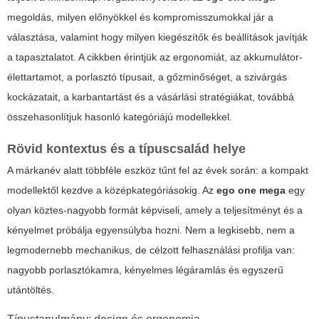
megoldás, milyen előnyökkel és kompromisszumokkal jár a
választása, valamint hogy milyen kiegészítők és beállítások javítják
a tapasztalatot. A cikkben érintjük az ergonomiát, az akkumulátor-
élettartamot, a porlasztó típusait, a gőzminőséget, a szivárgás
kockázatait, a karbantartást és a vásárlási stratégiákat, továbbá
összehasonlítjuk hasonló kategóriájú modellekkel.
Rövid kontextus és a típuscsalád helye
A márkanév alatt többféle eszköz tűnt fel az évek során: a kompakt
modellektől kezdve a középkategóriásokig. Az
ego one mega
egy
olyan köztes-nagyobb formát képviseli, amely a teljesítményt és a
kényelmet próbálja egyensúlyba hozni. Nem a legkisebb, nem a
legmodernebb mechanikus, de célzott felhasználási profilja van:
nagyobb porlasztókamra, kényelmes légáramlás és egyszerű
utántöltés.