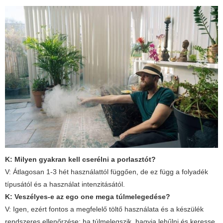
K: Milyen gyakran kell cserélni a porlasztót?
V: Átlagosan 1-3 hét használattól függően, de ez függ a folyadék
típusától és a használat intenzitásától.
K: Veszélyes-e az
ego one mega
túlmelegedése?
V: Igen, ezért fontos a megfelelő töltő használata és a készülék
rendszeres ellenőrzése; ha túlmelegszik, hagyja lehűlni és keresse