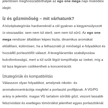
jelentősen meghosszabbíthatják az
ego one mega
napi működési
idejét.
Íz és gőzminőség – mit várhatunk?
A középkategóriás hardvereknél a cél gyakran a kiegyensúlyozott
íz-visszaadás: sem nem túl steril, sem nem túl sűrű. Az
ego one
mega
rendszer általában képes tiszta, dinamikus aromákat
előállítani, különösen, ha a felhasználó jó minőségű e-folyadékot és
hozzáillő porlasztófőt választ. A levegőáramlás szabályozása
kulcsfontosságú, mert a túl szűk légút tompíthatja az ízeket, míg a
túl laza légáram csökkentheti a koncentrációt.
Ízkategóriák és kompatibilitás
Válasszon olyan folyadékot, amelynek nikotin- és
aromakoncentrációja megfelel a porlasztó profiljának. A VG/PG
arány is jelentős: magas VG tartalom sűrűbb gőzt, viszont lassabb
felszívódást és esetleges tömörülést jelenthet egyes porlasztóknál.