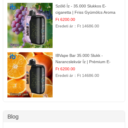
Szőlő Íz - 35.000 Slukkos E-
cigaretta | Friss Gyümölcs Aroma
Ft 6200.00
Eredeti ár：
Ft 14686.00
IBVape Bar 35.000 Slukk -
Narancslekvár Íz | Prémium E-
cigaretta
Ft 6200.00
Eredeti ár：
Ft 14686.00
Blog