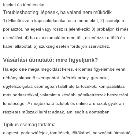
fejeket és tömítéseket.
Troubleshooting: lépések, ha valami nem működik
1) Ellenőrizze a kapcsolódásokat és a meneteket; 2) cserélje a
porlasztót, ha égési vagy rossz íz jelentkezik; 3) próbáljon ki más
ellenállást; 4) ha az akkumulátor nem tölt, ellenőrizze a töltő és
kábel állapotát; 5) szükség esetén forduljon szervizhez.
Vásárlási útmutató: mire figyeljünk?
Ha
ego one mega
megoldást keres, érdemes figyelembe venni
néhány alapvető szempontot: ár/érték arány, garancia,
ügyfélszolgálat, csomagban található tartozékok, kompatibilitás
más porlasztókkal, valamint a későbbi pótalkatrészek beszerzési
lehetőségei. A megbízható üzletek és online áruházak gyakran
részletes műszaki leírást adnak, ami segít a döntésben.
Tipikus csomag tartalma
alaptest, porlasztófejek, tömítések, töltőkábel, használati útmutató.