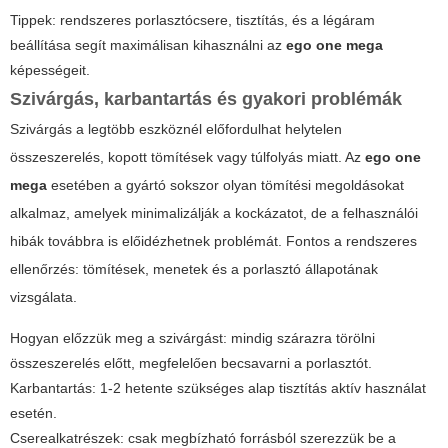
Tippek: rendszeres porlasztócsere, tisztítás, és a légáram
beállítása segít maximálisan kihasználni az
ego one mega
képességeit.
Szivárgás, karbantartás és gyakori problémák
Szivárgás a legtöbb eszköznél előfordulhat helytelen
összeszerelés, kopott tömítések vagy túlfolyás miatt. Az
ego one
mega
esetében a gyártó sokszor olyan tömítési megoldásokat
alkalmaz, amelyek minimalizálják a kockázatot, de a felhasználói
hibák továbbra is előidézhetnek problémát. Fontos a rendszeres
ellenőrzés: tömítések, menetek és a porlasztó állapotának
vizsgálata.
Hogyan előzzük meg a szivárgást: mindig szárazra törölni
összeszerelés előtt, megfelelően becsavarni a porlasztót.
Karbantartás: 1-2 hetente szükséges alap tisztítás aktív használat
esetén.
Cserealkatrészek: csak megbízható forrásból szerezzük be a