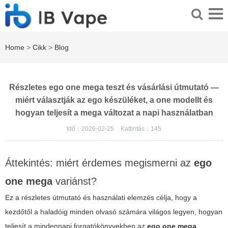
Home
>
Cikk
>
Blog
Részletes ego one mega teszt és vásárlási útmutató —
miért választják az ego készüléket, a one modellt és
hogyan teljesít a mega változat a napi használatban
Idő：2026-02-25
Kattintás：
145
Áttekintés: miért érdemes megismerni az
ego
one mega
variánst?
Ez a részletes útmutató és használati elemzés célja, hogy a
kezdőtől a haladóig minden olvasó számára világos legyen, hogyan
teljesít a mindennapi forgatókönyvekben az
ego one mega