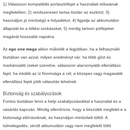
1) Válasszon kompatibilis porlasztófejet a használati stílusának
megfelelően; 2) rendszeresen tartsa tisztán az eszközt; 3)
használjon jó minőségű e-folyadékot; 4) figyelje az akkumulátor
állapotát és a töltési szokásokat; 5) mindig tartson pótfejeket
magánál hosszabb napokra.
Az
ego one mega
akkor működik a legjobban, ha a felhasználó
tisztában van azzal, milyen eredményt vár: ha több gőzt és
markánsabb ízeket szeretne, válasszon alacsonyabb ellenállású
fejet; ha inkább az íz finomsága a cél, a közepes vagy magasabb
ellenállású fejek jobb választás lehetnek.
Biztonság és szabályozások
Fontos tisztában lenni a helyi szabályozásokkal a használat és a
vásárlás kapcsán. Mindig ellenőrizze, hogy a készülék megfelel-e a
biztonsági előírásoknak, és használjon minősített töltőt. A
túlmelegedés, sérült akkumulátor vagy nem megfelelő töltő