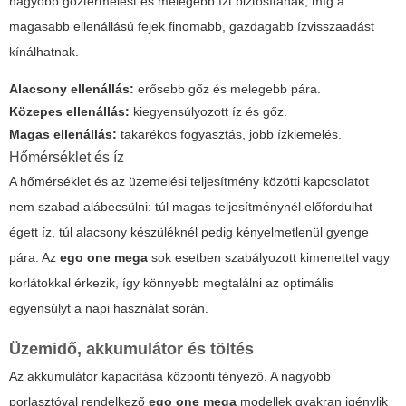
nagyobb gőztermelést és melegebb ízt biztosítanak, míg a
magasabb ellenállású fejek finomabb, gazdagabb ízvisszaadást
kínálhatnak.
Alacsony ellenállás:
erősebb gőz és melegebb pára.
Közepes ellenállás:
kiegyensúlyozott íz és gőz.
Magas ellenállás:
takarékos fogyasztás, jobb ízkiemelés.
Hőmérséklet és íz
A hőmérséklet és az üzemelési teljesítmény közötti kapcsolatot
nem szabad alábecsülni: túl magas teljesítménynél előfordulhat
égett íz, túl alacsony készüléknél pedig kényelmetlenül gyenge
pára. Az
ego one mega
sok esetben szabályozott kimenettel vagy
korlátokkal érkezik, így könnyebb megtalálni az optimális
egyensúlyt a napi használat során.
Üzemidő, akkumulátor és töltés
Az akkumulátor kapacitása központi tényező. A nagyobb
porlasztóval rendelkező
ego one mega
modellek gyakran igénylik