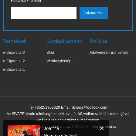
Postafiók / Telefon
Termékek
Szolgáltatások
Politika
e-Cigaretta-3
Blog
Adatvédelmi irányelvek
e-Cigaretta-2
Webhelytérkép
e-Cigaretta-1
Tel:+85253908320 Email:
ibvape@outlook.com
Az IBVAPE kiváló minőségű termékeivel és közvetlen szállítási modelljével
kínálja a legjobb értéket a vásárlóinak.
IBVAPE E-cigaretta Webáruház © 2025. Minden jog előírva.
✕
Joa***a
Nemrég vásárolt