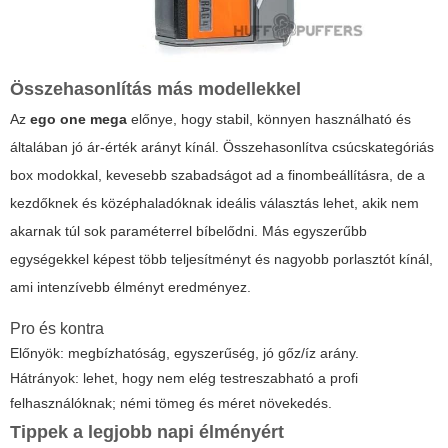
Összehasonlítás más modellekkel
Az
ego one mega
előnye, hogy stabil, könnyen használható és
általában jó ár-érték arányt kínál. Összehasonlítva csúcskategóriás
box modokkal, kevesebb szabadságot ad a finombeállításra, de a
kezdőknek és középhaladóknak ideális választás lehet, akik nem
akarnak túl sok paraméterrel bíbelődni. Más egyszerűbb
egységekkel képest több teljesítményt és nagyobb porlasztót kínál,
ami intenzívebb élményt eredményez.
Pro és kontra
Előnyök: megbízhatóság, egyszerűség, jó gőz/íz arány.
Hátrányok: lehet, hogy nem elég testreszabható a profi
felhasználóknak; némi tömeg és méret növekedés.
Tippek a legjobb napi élményért