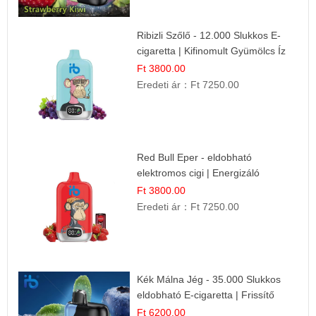
Ribizli Szőlő - 12.000 Slukkos E-
cigaretta | Kifinomult Gyümölcs Íz
Ft 3800.00
Eredeti ár：
Ft 7250.00
Red Bull Eper - eldobható
elektromos cigi | Energizáló
Gyümölcs Íz
Ft 3800.00
Eredeti ár：
Ft 7250.00
Kék Málna Jég - 35.000 Slukkos
eldobható E-cigaretta | Frissítő
Ízélmény
Ft 6200.00