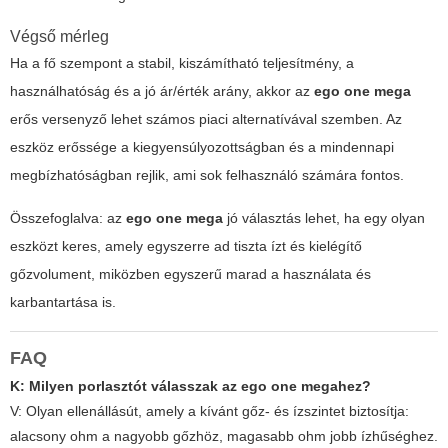
Végső mérleg
Ha a fő szempont a stabil, kiszámítható teljesítmény, a
használhatóság és a jó ár/érték arány, akkor az
ego one mega
erős versenyző lehet számos piaci alternatívával szemben. Az
eszköz erőssége a kiegyensúlyozottságban és a mindennapi
megbízhatóságban rejlik, ami sok felhasználó számára fontos.
Összefoglalva: az
ego one mega
jó választás lehet, ha egy olyan
eszközt keres, amely egyszerre ad tiszta ízt és kielégítő
gőzvolument, miközben egyszerű marad a használata és
karbantartása is.
FAQ
K: Milyen porlasztót válasszak az
ego one mega
hez?
V: Olyan ellenállásút, amely a kívánt gőz- és ízszintet biztosítja:
alacsony ohm a nagyobb gőzhöz, magasabb ohm jobb ízhűséghez.