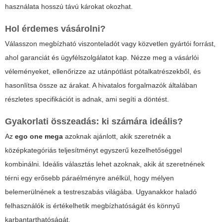
használata hosszú távú károkat okozhat.
Hol érdemes vásárolni?
Válasszon megbízható viszonteladót vagy közvetlen gyártói forrást,
ahol garanciát és ügyfélszolgálatot kap. Nézze meg a vásárlói
véleményeket, ellenőrizze az utánpótlást pótalkatrészekből, és
hasonlítsa össze az árakat. A hivatalos forgalmazók általában
részletes specifikációt is adnak, ami segíti a döntést.
Gyakorlati összeadás: ki számára ideális?
Az
ego one mega
azoknak ajánlott, akik szeretnék a
középkategóriás teljesítményt egyszerű kezelhetőséggel
kombinálni. Ideális választás lehet azoknak, akik át szeretnének
térni egy erősebb páraélményre anélkül, hogy mélyen
belemerülnének a testreszabás világába. Ugyanakkor haladó
felhasználók is értékelhetik megbízhatóságát és könnyű
karbantarthatóságát.