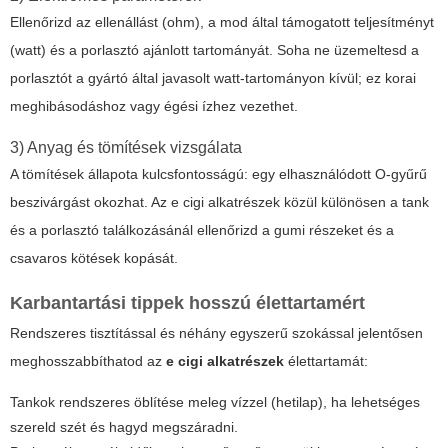
Ellenőrizd az ellenállást (ohm), a mod által támogatott teljesítményt
(watt) és a porlasztó ajánlott tartományát. Soha ne üzemeltesd a
porlasztót a gyártó által javasolt watt-tartományon kívül; ez korai
meghibásodáshoz vagy égési ízhez vezethet.
3) Anyag és tömítések vizsgálata
A tömítések állapota kulcsfontosságú: egy elhasználódott O-gyűrű
beszivárgást okozhat. Az
e cigi alkatrészek
közül különösen a tank
és a porlasztó találkozásánál ellenőrizd a gumi részeket és a
csavaros kötések kopását.
Karbantartási tippek hosszú élettartamért
Rendszeres tisztítással és néhány egyszerű szokással jelentősen
meghosszabbíthatod az
e cigi alkatrészek
élettartamát:
Tankok rendszeres öblítése meleg vízzel (hetilap), ha lehetséges
szereld szét és hagyd megszáradni.