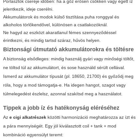
Porlasztók cseréje időben: ha a gőz erősen csökken vagy égett íz
jelentkezik, ideje cserélni.
Akkumulátorok és modok külső tisztítása puha ronggyal és
alkoholos törlőkendővel, különösen a csatlakozóknál.
Ne hagyd az eszközt akaratlanul fémes szennyeződéssel
érintkezni, és mindig tartsd száraz, hűvös helyen.
Biztonsági útmutató akkumulátorokra és töltésre
A biztonság elsődleges: mindig használj gyári vagy minőségi töltőt,
ne töltsd túl az akkumulátort, és sose használd sérült cellával.
Ismerd az akkumulátor típusát (pl. 18650, 21700) és győződj meg
róla, hogy a mod támogatja-e. Ha idegen hangot, szagot vagy
túlmelegedést észlelsz, azonnal szakítsd meg a használatot.
Tippek a jobb íz és hatékonyság eléréséhez
Az
e cigi alkatrészek
közötti harmonizáció meghatározza az ízt és
a pára mennyiségét. Egy jól kiválasztott coil + tank + mod
kombináció egyensúlyt teremt: