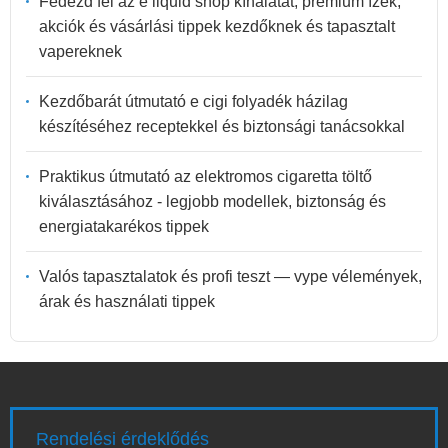
Fedezd fel az e liquid shop kínálatát, prémium ízek,
akciók és vásárlási tippek kezdőknek és tapasztalt
vapereknek
Kezdőbarát útmutató e cigi folyadék házilag
készítéséhez receptekkel és biztonsági tanácsokkal
Praktikus útmutató az elektromos cigaretta töltő
kiválasztásához - legjobb modellek, biztonság és
energiatakarékos tippek
Valós tapasztalatok és profi teszt — vype vélemények,
árak és használati tippek
Rendelési érdeklődés