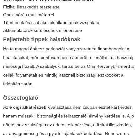
Fizikai illeszkedés tesztelése
Ohm-mérés multiméterrel
Tömítések és csatlakozók állapotának vizsgálata
Akkumulátorok sérülésének ellenőrzése
Fejlettebb tippek haladóknak
Ha te magad építesz porlasztót vagy szeretnéd finomhangolni a
beállításokat, mérj pontosan belső átmérőt, ellenállást és használj
minőségi huzalt. A szabályok: tartsd be az Ohm-törvényt, ismerd a
cellák folyamatait és mindig használj biztonsági eszközöket a
felépítés során.
Összefoglaló
Az
e cigi alkatrészek
kiválasztása nem csupán esztétikai kérdés,
hanem műszaki, biztonsági és felhasználói élmény kérdése is. A jó
döntéshez szükséges az adatok ellenőrzése, a fizikai illeszkedés,
az anyagminőség és a gyártói ajánlások betartása. Rendszeres