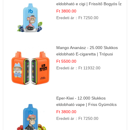
eldobható e cigi | Frissítő Bogyós Íz
Ft 3800.00
Eredeti ár：
Ft 7250.00
Mango Ananász - 25.000 Slukkos
eldobható E-cigaretta | Trópusi
Ízélmény
Ft 5500.00
Eredeti ár：
Ft 11932.00
Eper-Kiwi - 12.000 Slukkos
eldobható vape | Friss Gyümölcs
Kombináció
Ft 3800.00
Eredeti ár：
Ft 7250.00