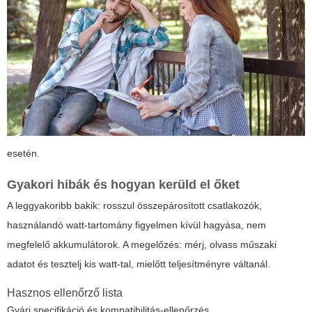
esetén.
Gyakori hibák és hogyan kerüld el őket
A leggyakoribb bakik: rosszul összepárosított csatlakozók,
használandó watt-tartomány figyelmen kívül hagyása, nem
megfelelő akkumulátorok. A megelőzés: mérj, olvass műszaki
adatot és tesztelj kis watt-tal, mielőtt teljesítményre váltanál.
Hasznos ellenőrző lista
Gyári specifikáció és kompatibilitás-ellenőrzés