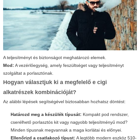
A teljesítményt és biztonságot meghatározó elemek.
Mod:
A vezérlőegység, amely feszültséget vagy teljesítményt
szolgáltat a porlasztónak.
Hogyan választjuk ki a megfelelő e cigi
alkatrészek kombinációját?
Az alábbi lépések segítségével biztosabban hozhatsz döntést:
Határozd meg a készülék típusát:
Kompakt pod rendszer,
cserélhető porlasztós kit vagy nagyobb teljesítményű mod?
Minden típusnak megvannak a maga korlátai és előnyei.
Ellenőrizd a csatlakozó típust:
A legtöbb modern eszköz 510-