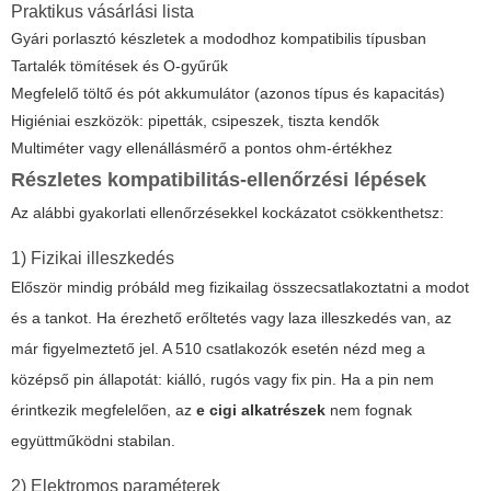
Praktikus vásárlási lista
Gyári porlasztó készletek a mododhoz kompatibilis típusban
Tartalék tömítések és O-gyűrűk
Megfelelő töltő és pót akkumulátor (azonos típus és kapacitás)
Higiéniai eszközök: pipetták, csipeszek, tiszta kendők
Multiméter vagy ellenállásmérő a pontos ohm-értékhez
Részletes kompatibilitás-ellenőrzési lépések
Az alábbi gyakorlati ellenőrzésekkel kockázatot csökkenthetsz:
1) Fizikai illeszkedés
Először mindig próbáld meg fizikailag összecsatlakoztatni a modot
és a tankot. Ha érezhető erőltetés vagy laza illeszkedés van, az
már figyelmeztető jel. A 510 csatlakozók esetén nézd meg a
középső pin állapotát: kiálló, rugós vagy fix pin. Ha a pin nem
érintkezik megfelelően, az
e cigi alkatrészek
nem fognak
együttműködni stabilan.
2) Elektromos paraméterek