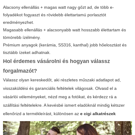
Alacsony ellenállás + magas watt nagy gőzt ad, de több e-
folyadékot fogyaszt és rövidebb élettartamú porlasztót
eredményezhet.
Magasabb ellenállás + alacsonyabb watt hosszabb élettartam és
tömörebb ízélmény.
Prémium anyagok (kerámia, SS316, kanthal) jobb hőelosztást és
tisztább ízeket adhatnak.
Hol érdemes vásárolni és hogyan válassz
forgalmazót?
Válassz olyan kereskedőt, aki részletes műszaki adatlapot ad,
visszaküldési és garanciális feltételek világosak. Olvasd el a
vásárlói véleményeket, nézd meg a fotókat, és kérdezz rá a
szállítási feltételekre. A kevésbé ismert eladóknál mindig kétszer
ellenőrizd a termékleírást, különösen az
e cigi alkatrészek