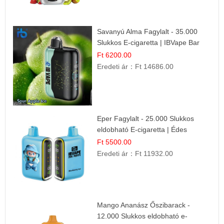
Savanyú Alma Fagylalt - 35.000
Slukkos E-cigaretta | IBVape Bar
Ft 6200.00
Eredeti ár：
Ft 14686.00
Eper Fagylalt - 25.000 Slukkos
eldobható E-cigaretta | Édes
Desszert Íz
Ft 5500.00
Eredeti ár：
Ft 11932.00
Mango Ananász Őszibarack -
12.000 Slukkos eldobható e-