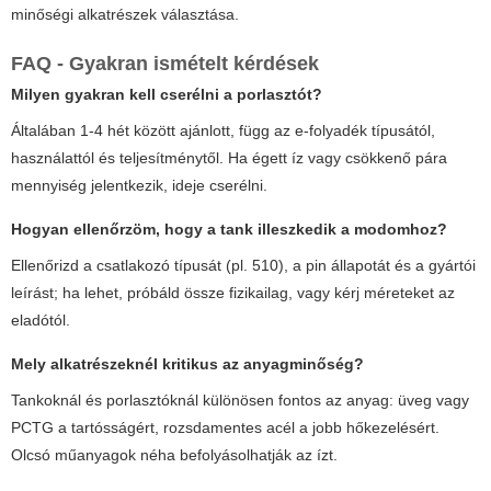
minőségi alkatrészek választása.
FAQ - Gyakran ismételt kérdések
Milyen gyakran kell cserélni a porlasztót?
Általában 1-4 hét között ajánlott, függ az e-folyadék típusától,
használattól és teljesítménytől. Ha égett íz vagy csökkenő pára
mennyiség jelentkezik, ideje cserélni.
Hogyan ellenőrzöm, hogy a tank illeszkedik a modomhoz?
Ellenőrizd a csatlakozó típusát (pl. 510), a pin állapotát és a gyártói
leírást; ha lehet, próbáld össze fizikailag, vagy kérj méreteket az
eladótól.
Mely alkatrészeknél kritikus az anyagminőség?
Tankoknál és porlasztóknál különösen fontos az anyag: üveg vagy
PCTG a tartósságért, rozsdamentes acél a jobb hőkezelésért.
Olcsó műanyagok néha befolyásolhatják az ízt.