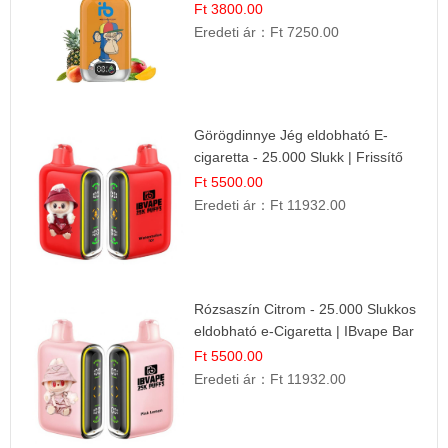
Cigaretta
Ft 3800.00
Eredeti ár：
Ft 7250.00
Görögdinnye Jég eldobható E-
cigaretta - 25.000 Slukk | Frissítő
Nyári Íz
Ft 5500.00
Eredeti ár：
Ft 11932.00
Rózsaszín Citrom - 25.000 Slukkos
eldobható e-Cigaretta | IBvape Bar
Ft 5500.00
Eredeti ár：
Ft 11932.00