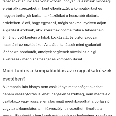
tanácsokat adunk arra vonatkozóan, hogyan válasszunk minőségi
e cigi alkatrészek
et, miként ellenőrizzük a kompatibilitást és
hogyan tarthatjuk karban a készüléket a hosszabb élettartam
érdekében. A cél, hogy egyszerű, mégis szakmai nyelven adjon
eligazítást azoknak, akik szeretnék optimalizálni a felhasználói
élményt, csökkenteni a hibák kockázatát és biztonságosan
használni az eszközöket. Az alábbi tanácsok mind gyakorlati
lépésekre bonthatók, amelyek segítenek növelni az
e cigi
alkatrészek
megbízhatóságát és kompatibilitását.
Miért fontos a kompatibilitás az e cigi alkatrészek
esetében?
A kompatibilitás hiánya nem csak kényelmetlenséget okozhat,
hanem veszélyforrás is lehet: helytelen feszültség, nem megfelelő
csatlakozó vagy rossz ellenállás miatt meghibásodhat a porlasztó
vagy az akkumulátor, ami tűzveszélyhez vezethet. Emellett a
rosszul illeszkedő alkatrészek csökkentik a teljesítményt, rontják az