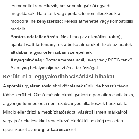
es menettel rendelkezik, ám vannak gyártói egyedi
megoldások. Ha a tank vagy porlasztó nem illeszkedik a
mododra, ne kényszerítsd; keress átmenetet vagy kompatibilis
modellt.
Pontos adatellenőrzés:
Nézd meg az ellenállást (ohm),
ajánlott watt-tartományt és a belső átmérőket. Ezek az adatok
általában a gyártói leírásban szerepelnek.
Anyagminőség:
Rozsdamentes acél, üveg vagy PCTG tank?
Az anyag befolyásolja az ízt és a tartósságot.
Kerüld el a leggyakoribb vásárlási hibákat
A spórolás gyakran rövid távú döntésnek tűnik, de hosszú távon
többe kerülhet. Olcsó másolatoknál gyakori a pontatlan csatlakozó,
a gyenge tömítés és a nem szabványos alkatrészek használata.
Mindig ellenőrizd a megbízhatóságot: vásárolj ismert márkáktól
vagy jó értékelésekkel rendelkező eladóktól, és kérj részletes
specifikációt az
e cigi alkatrészek
ről.