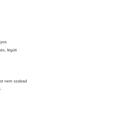
lyos
és, légúti
agot nem szabad
ó