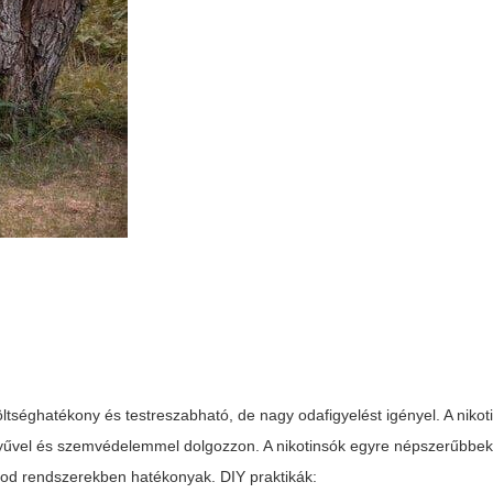
öltséghatékony és testreszabható, de nagy odafigyelést igényel. A nikot
tyűvel és szemvédelemmel dolgozzon. A nikotinsók egyre népszerűbbek
od rendszerekben hatékonyak. DIY praktikák: