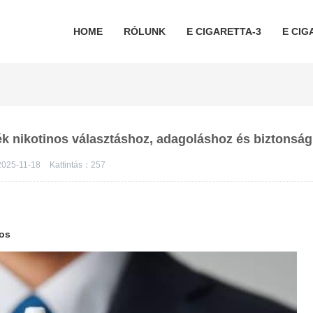
HOME
RÓLUNK
E CIGARETTA-3
E CIG
dék nikotinos választáshoz, adagoláshoz és biztonsá
2025-11-18
Kattintás：
257
nos