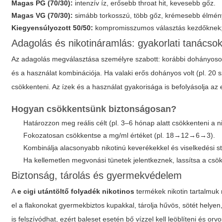
Magas PG (70/30):
intenzív íz, erősebb throat hit, kevesebb gőz.
Magas VG (70/30):
simább torkosszú, több gőz, krémesebb élmén
Kiegyensúlyozott 50/50:
kompromisszumos választás kezdőknek; j
Adagolás és nikotináramlás: gyakorlati tanácso
Az adagolás megválasztása személyre szabott: korábbi dohányosok
és a használat kombinációja. Ha valaki erős dohányos volt (pl. 20
csökkenteni. Az ízek és a használat gyakorisága is befolyásolja az
Hogyan csökkentsünk biztonságosan?
Határozzon meg reális célt (pl. 3–6 hónap alatt csökkenteni a ni
Fokozatosan csökkentse a mg/ml értéket (pl. 18→12→6→3).
Kombinálja alacsonyabb nikotinú keverékekkel és viselkedési strat
Ha kellemetlen megvonási tünetek jelentkeznek, lassítsa a csö
Biztonság, tárolás és gyermekvédelem
A
e cigi utántöltő folyadék nikotinos
termékek nikotin tartalmuk 
el a flakonokat gyermekbiztos kupakkal, tárolja hűvös, sötét helyen
is felszívódhat, ezért baleset esetén bő vízzel kell leöblíteni és orvo