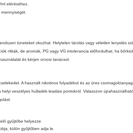
/ml eléréséhez.
k mennyiségét.
rendszeri tüneteket okozhat. Helytelen tárolás vagy véletlen lenyelés sú
k ritkák, de aromák, PG vagy VG intolerancia előfordulhat; ha bőrkiüt
használatát és kérjen orvosi tanácsot.
 cselekedet. A használt nikotinos folyadékot és az üres csomagolóany
a helyi veszélyes hulladék-leadási pontokról. Válasszon újrahasználhat
olást.
lő gyűjtőbe helyezze.
ja; külön gyűjtőben adja le.