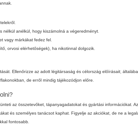
vannak.
telekről.
ás nélkül anélkül, hogy kiszámolná a végeredményt.
et vagy márkákat fedez fel.
ítő, orvosi elérhetőségek), ha nikotinnal dolgozik.
tását. Ellenőrizze az adott légitársaság és célország előírásait; általáb
lakonokban, de erről mindig tájékozódjon előre.
olni?
ltünteti az összetevőket, tápanyagadatokat és gyártási információkat. Az
tákat és személyes tanácsot kaphat. Figyelje az akciókat, de ne a leg
kkal fontosabb.