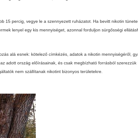
bb 15 percig, vegye le a szennyezett ruházatot. Ha bevitt nikotin tünete
ermek lenyel egy kis mennyiséget, azonnal forduljon sürgősségi ellátás
ozás alá esnek: kötelező címkézés, adatok a nikotin mennyiségéről, gyár
e az adott ország előírásainak, és csak megbízható forrásból szerezzük
gáltatók nem szállítanak nikotint bizonyos területekre.