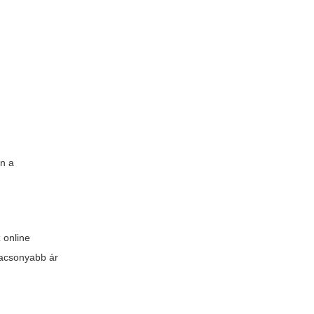
an a
 online
alacsonyabb ár