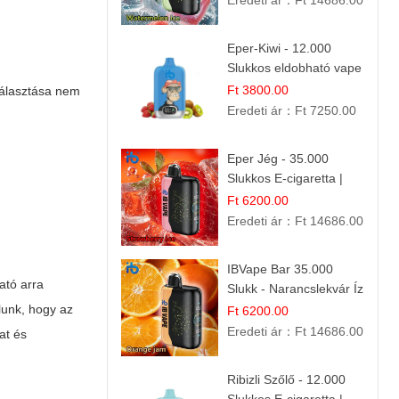
Eredeti ár：
Ft 14686.00
Nyári Íz
Eper-Kiwi - 12.000
Slukkos eldobható vape
| Friss Gyümölcs
Ft 3800.00
álasztása nem
Kombináció
Eredeti ár：
Ft 7250.00
Eper Jég - 35.000
Slukkos E-cigaretta |
IBVape Bar
Ft 6200.00
Eredeti ár：
Ft 14686.00
IBVape Bar 35.000
ató arra
Slukk - Narancslekvár Íz
| Prémium E-cigaretta
lunk, hogy az
Ft 6200.00
Eredeti ár：
Ft 14686.00
at és
Ribizli Szőlő - 12.000