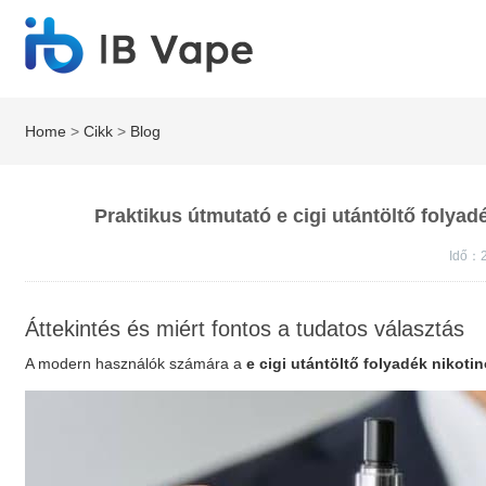
Home
>
Cikk
>
Blog
Praktikus útmutató e cigi utántöltő folya
Idő：
Áttekintés és miért fontos a tudatos választás
A modern használók számára a
e cigi utántöltő folyadék nikoti