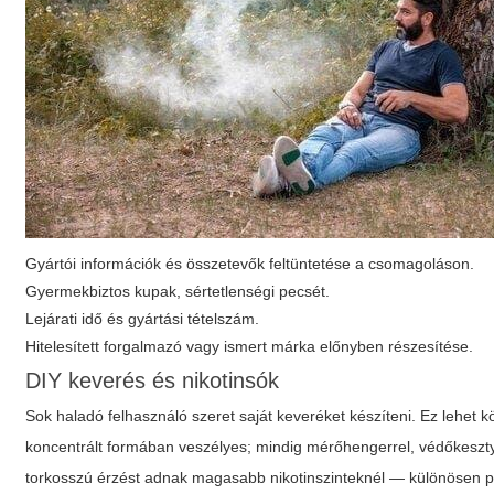
Gyártói információk és összetevők feltüntetése a csomagoláson.
Gyermekbiztos kupak, sértetlenségi pecsét.
Lejárati idő és gyártási tételszám.
Hitelesített forgalmazó vagy ismert márka előnyben részesítése.
DIY keverés és nikotinsók
Sok haladó felhasználó szeret saját keveréket készíteni. Ez lehet k
koncentrált formában veszélyes; mindig mérőhengerrel, védőkesz
torkosszú érzést adnak magasabb nikotinszinteknél — különösen p