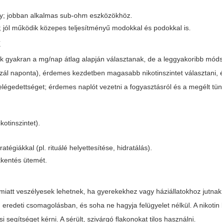
y; jobban alkalmas sub-ohm eszközökhöz.
ól működik közepes teljesítményű modokkal és podokkal is.
k
 gyakran a mg/nap átlag alapján választanak, de a leggyakoribb mód
 szál naponta), érdemes kezdetben magasabb nikotinszintet választani,
 elégedettséget; érdemes naplót vezetni a fogyasztásról és a megélt tün
kotinszintet).
égiákkal (pl. rituálé helyettesítése, hidratálás).
kkentés ütemét.
miatt veszélyesek lehetnek, ha gyerekekhez vagy háziállatokhoz jutnak
, eredeti csomagolásban, és soha ne hagyja felügyelet nélkül. A nikotin
si segítséget kérni. A sérült, szivárgó flakonokat tilos használni.