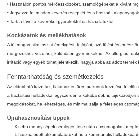
• Használjon pontos mérőeszközöket, számológépeket a kívánt mg
• Jegyezze fel minden keverés receptjét és a használt alapanyago
• Tartsa távol a keveréket gyerekektől és háziállatoktól.
Kockázatok és mellékhatások
A túl magas nikotinszint émelygést, fejfájást, szédülést és emésztő
mérgezéshez vezethet, különösen gyermekeknél. Az allergiás reakció
irritáció vagy egyéb tünet jelentkezik, hagyja abba az adott termék 
Fenntarthatóság és szemétkezelés
Az eldobható kazetták, flakonok és üres patronok kezelése felelős
a háztartási hulladékkal egyszerűen a kukába dobni; tájékozódjon 
megoldásokat, ha lehetséges, és minimalizálja a felesleges csomag
Újrahasznosítási tippek
Kisebb mennyiségek semlegesítése után a csomagolást megfele
Elhasználódott akkumulátorokat ne a kommunális hulladékba dob