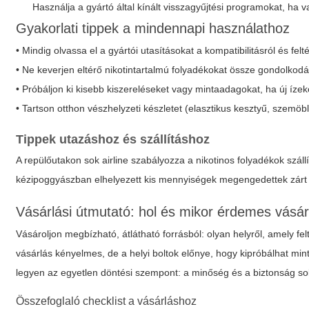
Használja a gyártó által kínált visszagyűjtési programokat, ha 
Gyakorlati tippek a mindennapi használathoz
• Mindig olvassa el a gyártói utasításokat a kompatibilitásról és felté
• Ne keverjen eltérő nikotintartalmú folyadékokat össze gondolkod
• Próbáljon ki kisebb kiszereléseket vagy mintaadagokat, ha új ízek
• Tartson otthon vészhelyzeti készletet (elasztikus kesztyű, szemöbl
Tippek utazáshoz és szállításhoz
A repülőutakon sok airline szabályozza a nikotinos folyadékok szállí
kézipoggyászban elhelyezett kis mennyiségek megengedettek zárt f
Vásárlási útmutató: hol és mikor érdemes vásár
Vásároljon megbízható, átlátható forrásból: olyan helyről, amely fe
vásárlás kényelmes, de a helyi boltok előnye, hogy kipróbálhat min
legyen az egyetlen döntési szempont: a minőség és a biztonság so
Összefoglaló checklist a vásárláshoz