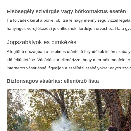
Elsősegély szivárgás vagy bőrkontaktus esetén
Ha folyadék kerül a bőrre: öblítse le nagy mennyiségű vízzel legalá
hányinger, verejtékezés) jelentkeznek, forduljon orvoshoz. Ha a gy
Jogszabályok és címkézés
A legtöbb országban a nikotinos utántöltő folyadékok külön szabály
idő feltüntetése. Vásárláskor ellenőrizze, hogy a termék megfelel-
internetes vásárlásnál figyeljen a szállítási szabályokra: egyes szol
Biztonságos vásárlás: ellenőrző lista