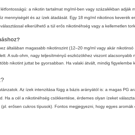
létfontosságú: a nikotin tartalmat mg/ml-ben vagy százalékban adják 
 gőz mennyiségét és az ízek átadását. Egy
18 mg/ml
nikotinos keverék e
lasztással elkerülhető a túl erős nikotinéhség vagy a kellemetlen tor
ymáshoz?
ez általában magasabb nikotinszint (12–20 mg/ml vagy akár nikotinsó
ellett. A sub-ohm, nagy teljesítményű eszközökhez viszont alacsonyabb n
b nikotint juttat be gyorsabban. Ha valaki átvált, mindig figyelembe k
t?
yutánzatok. Az ízek intenzitása függ a bázis arányától is: a magas PG 
. Ha a cél a nikotinéhség csökkentése, érdemes olyan ízeket választa
a (pl. erősen cukros típusok). Fontos megjegyezni, hogy egyes aromák