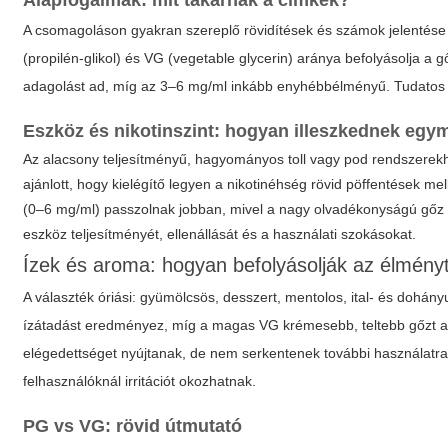
Alapfogalmak: mit takarnak a címkék?
A csomagoláson gyakran szereplő rövidítések és számok jelentése 
(propilén-glikol) és VG (vegetable glycerin) aránya befolyásolja a
adagolást ad, míg az
3–6 mg/ml
inkább enyhébbélményű. Tudatos vá
Eszköz és nikotinszint: hogyan illeszkednek eg
Az alacsony teljesítményű, hagyományos toll vagy pod rendszerekh
ajánlott, hogy kielégítő legyen a nikotinéhség rövid pöffentések m
(0–6 mg/ml) passzolnak jobban, mivel a nagy olvadékonyságú gőz töb
eszköz teljesítményét, ellenállását és a használati szokásokat.
Ízek és aroma: hogyan befolyásolják az élmény
A választék óriási: gyümölcsös, desszert, mentolos, ital- és dohán
ízátadást eredményez, míg a magas VG krémesebb, teltebb gőzt ad
elégedettséget nyújtanak, de nem serkentenek további használatr
felhasználóknál irritációt okozhatnak.
PG vs VG: rövid útmutató