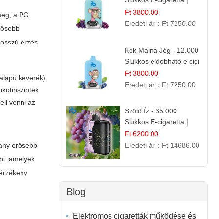
Slukkos E-cigaretta |
Kifinomult Gyümölcs Íz
Ft 3800.00
meg; a PG
Eredeti ár：
Ft 7250.00
rősebb
kosszú érzés.
Kék Málna Jég - 12.000
Slukkos eldobható e cigi
| Frissítő Bogyós Íz
Ft 3800.00
 alapú keverék)
Eredeti ár：
Ft 7250.00
ikotinszintek
ell venni az
Szőlő Íz - 35.000
Slukkos E-cigaretta |
Friss Gyümölcs Aroma
Ft 6200.00
Eredeti ár：
Ft 14686.00
arány erősebb
ni, amelyek
 érzékeny
Blog
Elektromos cigaretták működése és