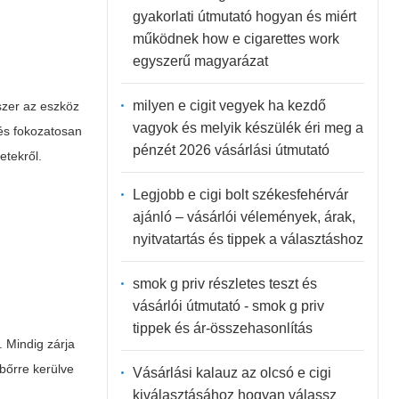
gyakorlati útmutató hogyan és miért
működnek how e cigarettes work
egyszerű magyarázat
milyen e cigit vegyek ha kezdő
szer az eszköz
vagyok és melyik készülék éri meg a
 és fokozatosan
pénzét 2026 vásárlási útmutató
etekről.
Legjobb e cigi bolt székesfehérvár
ajánló – vásárlói vélemények, árak,
nyitvatartás és tippek a választáshoz
smok g priv részletes teszt és
vásárlói útmutató - smok g priv
tippek és ár-összehasonlítás
. Mindig zárja
 bőrre kerülve
Vásárlási kalauz az olcsó e cigi
kiválasztásához hogyan válassz