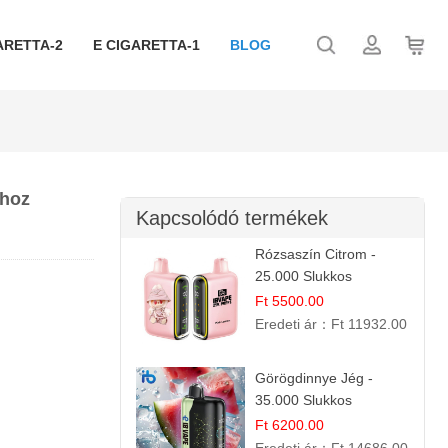
ARETTA-2
E CIGARETTA-1
BLOG
ghoz
Kapcsolódó termékek
Rózsaszín Citrom -
25.000 Slukkos
eldobható e-Cigaretta |
Ft 5500.00
IBvape Bar
Eredeti ár：
Ft 11932.00
Görögdinnye Jég -
35.000 Slukkos
eldobható vape |
Ft 6200.00
IBVape Bar Frissítő