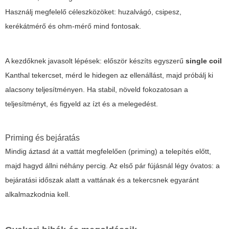
Használj megfelelő céleszközöket: huzalvágó, csipesz,
kerékátmérő és ohm-mérő mind fontosak.
A kezdőknek javasolt lépések: először készíts egyszerű
single coil
Kanthal tekercset, mérd le hidegen az ellenállást, majd próbálj ki
alacsony teljesítményen. Ha stabil, növeld fokozatosan a
teljesítményt, és figyeld az ízt és a melegedést.
Priming és bejáratás
Mindig áztasd át a vattát megfelelően (priming) a telepítés előtt,
majd hagyd állni néhány percig. Az első pár fújásnál légy óvatos: a
bejáratási időszak alatt a vattának és a tekercsnek egyaránt
alkalmazkodnia kell.