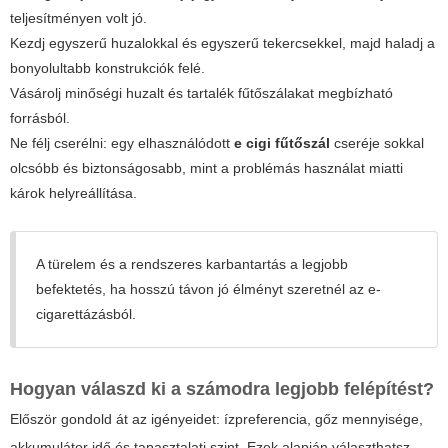
teljesítményen volt jó.
Kezdj egyszerű huzalokkal és egyszerű tekercsekkel, majd haladj a
bonyolultabb konstrukciók felé.
Vásárolj minőségi huzalt és tartalék fűtőszálakat megbízható
forrásból.
Ne félj cserélni: egy elhasználódott
e cigi fűtőszál
cseréje sokkal
olcsóbb és biztonságosabb, mint a problémás használat miatti
károk helyreállítása.
A türelem és a rendszeres karbantartás a legjobb
befektetés, ha hosszú távon jó élményt szeretnél az e-
cigarettázásból.
Hogyan válaszd ki a számodra legjobb felépítést?
Először gondold át az igényeidet: ízpreferencia, gőz mennyisége,
akkumulátor idő és tapasztalati szint. Ezek alapján választhatsz