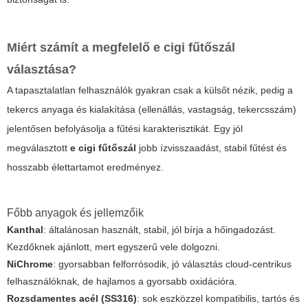
Miért számít a megfelelő
e cigi fűtőszál
választása?
A tapasztalatlan felhasználók gyakran csak a külsőt nézik, pedig a
tekercs anyaga és kialakítása (ellenállás, vastagság, tekercsszám)
jelentősen befolyásolja a fűtési karakterisztikát. Egy jól
megválasztott
e cigi fűtőszál
jobb ízvisszaadást, stabil fűtést és
hosszabb élettartamot eredményez.
Főbb anyagok és jellemzőik
Kanthal
: általánosan használt, stabil, jól bírja a hőingadozást.
Kezdőknek ajánlott, mert egyszerű vele dolgozni.
NiChrome
: gyorsabban felforrósodik, jó választás cloud-centrikus
felhasználóknak, de hajlamos a gyorsabb oxidációra.
Rozsdamentes acél (SS316)
: sok eszközzel kompatibilis, tartós és