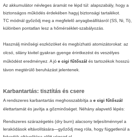
Az akkumulátor névleges áramát ne lépd túl: alapszabály, hogy a
biztonságos működés érdekében hagyj biztonsági tartalékot.
TC módnál győződj meg a megfelelő anyagbeállításról (SS, Ni, Ti),
különben pontatlan lesz a hőmérséklet-szabályozás.
Használj minőségi eszközöket és megbízható atomizátorokat: az
olcsó, silány kivitel gyakran gyenge érintkezést és veszélyes
működést eredményez. A jó
e cigi fűtőszál
és tartozékok hosszú
távon megtérülő beruházást jelentenek.
Karbantartás: tisztítás és csere
A rendszeres karbantartás meghosszabbítja a
e cigi fűtőszál
élettartamát és javítja a gőzminőséget. Néhány alapvető lépés:
Rendszeres szárazégetés (dry burn) alacsony teljesítménnyel a
lerakódások eltávolítására—győződj meg róla, hogy függetlenül a
folyadék eltávolítása előtt végezd el.