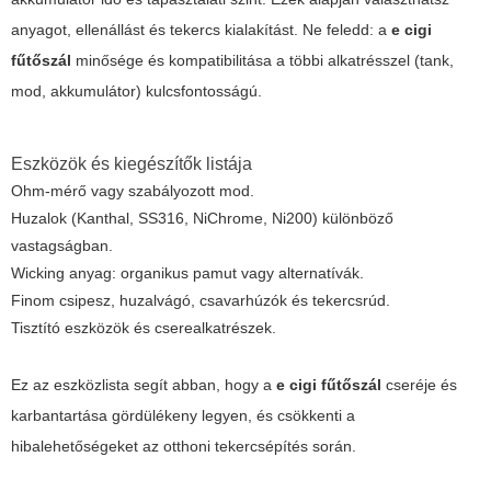
anyagot, ellenállást és tekercs kialakítást. Ne feledd: a
e cigi
fűtőszál
minősége és kompatibilitása a többi alkatrésszel (tank,
mod, akkumulátor) kulcsfontosságú.
Eszközök és kiegészítők listája
Ohm-mérő vagy szabályozott mod.
Huzalok (Kanthal, SS316, NiChrome, Ni200) különböző
vastagságban.
Wicking anyag: organikus pamut vagy alternatívák.
Finom csipesz, huzalvágó, csavarhúzók és tekercsrúd.
Tisztító eszközök és cserealkatrészek.
Ez az eszközlista segít abban, hogy a
e cigi fűtőszál
cseréje és
karbantartása gördülékeny legyen, és csökkenti a
hibalehetőségeket az otthoni tekercsépítés során.