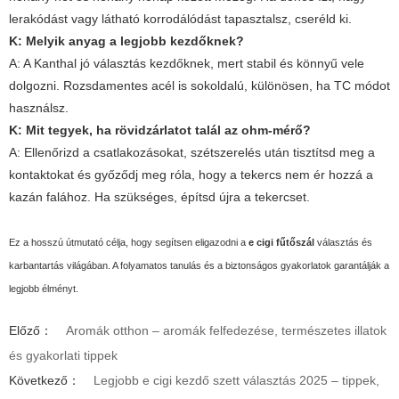
lerakódást vagy látható korrodálódást tapasztalsz, cseréld ki.
K: Melyik anyag a legjobb kezdőknek?
A: A Kanthal jó választás kezdőknek, mert stabil és könnyű vele
dolgozni. Rozsdamentes acél is sokoldalú, különösen, ha TC módot
használsz.
K: Mit tegyek, ha rövidzárlatot talál az ohm-mérő?
A: Ellenőrizd a csatlakozásokat, szétszerelés után tisztítsd meg a
kontaktokat és győződj meg róla, hogy a tekercs nem ér hozzá a
kazán falához. Ha szükséges, építsd újra a tekercset.
Ez a hosszú útmutató célja, hogy segítsen eligazodni a
e cigi fűtőszál
választás és
karbantartás világában. A folyamatos tanulás és a biztonságos gyakorlatok garantálják a
legjobb élményt.
Előző：
Aromák otthon – aromák felfedezése, természetes illatok
és gyakorlati tippek
Következő：
Legjobb e cigi kezdő szett választás 2025 – tippek,