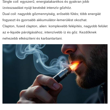
Single coil: egyszerű, energiatakarékos és gyakran jobb
ízvisszaadást nyújt kevésbé intenzív gőzhöz.
Dual coil: nagyobb gőzmennyiség, erősebb fűtés; több energiát
fogyaszt és gyorsabb akkumulátor-lemerülést okozhat.
Clapton, fused clapton, alien: komplexebb felépítés, nagyobb felület
az e-liquide párolgásához, intenzívebb íz és gőz. Kezdőknek
nehezebb elkészíteni és karbantartani.