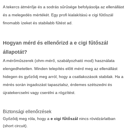
A tekercs átmérője és a sodrás sűrűsége befolyásolja az ellenállást
és a melegedés mértékét. Egy profi kialakítású
e cigi fűtőszál
finomabb ízeket és stabilabb fűtést ad.
Hogyan mérd és ellenőrizd a
e cigi fűtőszál
állapotát?
A mérőműszerek (ohm-mérő, szabályozható mod) használata
elengedhetetlen. Minden telepítés előtt mérd meg az ellenállást
hidegen és győződj meg arról, hogy a csatlakozások stabilak. Ha a
mérés során ingadozást tapasztalsz, érdemes szétszedni és
újratekercselni vagy cserélni a rögzítést.
Biztonsági ellenőrzések
Győződj meg róla, hogy a
e cigi fűtőszál
nincs rövidzárlatban
(short circuit).