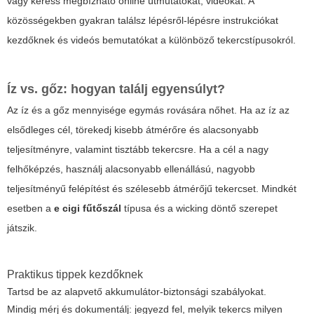
vagy keress megbízható online útmutatókat, videókat. A
közösségekben gyakran találsz lépésről-lépésre instrukciókat
kezdőknek és videós bemutatókat a különböző tekercstípusokról.
Íz vs. gőz: hogyan találj egyensúlyt?
Az íz és a gőz mennyisége egymás rovására nőhet. Ha az íz az
elsődleges cél, törekedj kisebb átmérőre és alacsonyabb
teljesítményre, valamint tisztább tekercsre. Ha a cél a nagy
felhőképzés, használj alacsonyabb ellenállású, nagyobb
teljesítményű felépítést és szélesebb átmérőjű tekercset. Mindkét
esetben a
e cigi fűtőszál
típusa és a wicking döntő szerepet
játszik.
Praktikus tippek kezdőknek
Tartsd be az alapvető akkumulátor-biztonsági szabályokat.
Mindig mérj és dokumentálj: jegyezd fel, melyik tekercs milyen