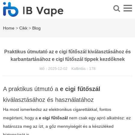
Home
>
Cikk
>
Blog
Praktikus útmutató az e cigi fűtőszál kiválasztásához és
karbantartásához e cigi fűtőszál tippek kezdőknek
Idő：2025-12-02
Kattintás：
178
A praktikus útmutó a
e cigi fűtőszál
kiválasztásához és használatához
Ha most ismerkedsz az elektronikus cigarettákkal, fontos
megérteni, hogy a
e cigi fűtőszál
nem csak egy apró alkatrész: ez
határozza meg az ízt, a gőz mennyiségét és a készüléked
biztonságát is.