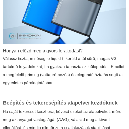
Hogyan előzd meg a gyors lerakódást?
Válassz tiszta, minőségi e-liquid-t, kerüld a túl sűrű, magas VG
tartalmú folyadékokat, ha gyakran tapasztalsz leülepedést. Emellett
a megfelelő priming (vattaprémezés) és elegendő áztatás segít az
egyenletes párologtatásban.
Beépítés és tekercsépítés alapelvei kezdőknek
Ha saját tekercset készítesz, kövesd ezeket az alapelveket: mérd
meg az anyagot vastagságát (AWG), válaszd meg a kívánt
ellenállást, és mindig ellenőrizd a csatlakozások stabilitását.