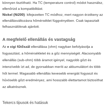
könnyen tisztítható. Ha TC (temperature control) módot használsz,
ellenőrizd a kompatibilitást.
Nickel (Ni200)
: kifejezetten TC módhoz, mert nagyon érzékeny az
ellenállásváltozásra hőmérséklet függvényében. Csak tapasztalt
felhasználóknak ajánlott.
A megfelelő ellenállás és vastagság
Az
e cigi fűtőszál
ellenállása (ohm) nagyban befolyásolja a
fogyasztást, a hőmérsékletet és a gőz mennyiségét. Alacsonyabb
ellenállás (sub-ohm) több áramot igényel, nagyobb gőzt és
intenzívebb ízt ad, de gyorsabban meríti az akkumulátort és több
hőt termel. Magasabb ellenállás kevesebb energiát fogyaszt és
hűvösebb gőzt eredményez, ami hosszabb élettartamot biztosíthat
az alkatrésznek.
Tekercs típusok és hatásuk