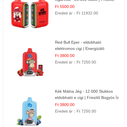
Nyári Íz
Ft 5500.00
Eredeti ár：
Ft 11932.00
Red Bull Eper - eldobható
elektromos cigi | Energizáló
Gyümölcs Íz
Ft 3800.00
Eredeti ár：
Ft 7250.00
Kék Málna Jég - 12.000 Slukkos
eldobható e cigi | Frissítő Bogyós Íz
Ft 3800.00
Eredeti ár：
Ft 7250.00