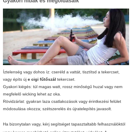
Gyakori hibák és megoldásaik
Íztelenség vagy dohos íz: cseréld a vattát, tisztítsd a tekercset,
vagy építs új
e cigi fűtőszál
tekercset.
Gyakori kiégés: túl magas watt, rossz minőségű huzal vagy nem
megfelelő wicking lehet az oka.
Rövidzárlat: gyakran laza csatlakozások vagy érintkezési felület
módosulása okozza; szétszerelés és újratelepítés javasolt.
Ha bizonytalan vagy, kérj segítséget tapasztaltabb felhasználóktól