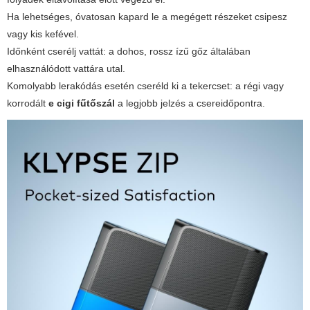
Ha lehetséges, óvatosan kapard le a megégett részeket csipesz
vagy kis kefével.
Időnként cserélj vattát: a dohos, rossz ízű gőz általában
elhasználódott vattára utal.
Komolyabb lerakódás esetén cseréld ki a tekercset: a régi vagy
korrodált
e cigi fűtőszál
a legjobb jelzés a csereidőpontra.