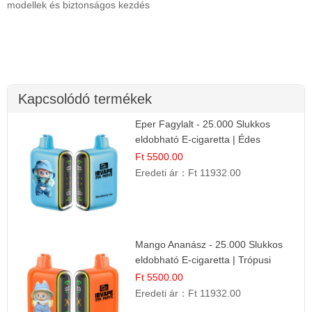
modellek és biztonságos kezdés
Kapcsolódó termékek
Eper Fagylalt - 25.000 Slukkos
eldobható E-cigaretta | Édes
Desszert Íz
Ft 5500.00
Eredeti ár：
Ft 11932.00
Mango Ananász - 25.000 Slukkos
eldobható E-cigaretta | Trópusi
Ízélmény
Ft 5500.00
Eredeti ár：
Ft 11932.00