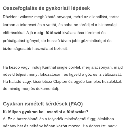
Összefoglalás és gyakorlati lépések
Röviden: válassz megbízható anyagot, mérd az ellenállást, tartsd
karban a tekercset és a vattát, és soha ne törődj el a biztonsági
előírásokkal. A jó
e cigi fűtőszál
kiválasztása türelmet és
próbálgatást igényel, de hosszú távon jobb gőzminőséget és
biztonságosabb használatot biztosít.
Ha kezdő vagy: indulj Kanthal single coil-lel, mérj alacsonyan, majd
növeld teljesítményt fokozatosan, és figyeld a gőz és íz változását.
Ha haladó vagy, kísérletezz Clapton és egyéb komplex huzalokkal,
de mindig mérj és dokumentálj.
Gyakran ismételt kérdések (FAQ)
K: Milyen gyakran kell cserélni a fűtőszálat?
A: Ez a használattól és a folyadék minőségétől függ; általában
néhány hét és néhány hónap között mozog. Ha dohos ízt, nagy