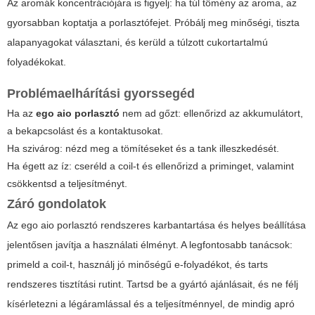
Az aromák koncentrációjára is figyelj: ha túl tömény az aroma, az
gyorsabban koptatja a porlasztófejet. Próbálj meg minőségi, tiszta
alapanyagokat választani, és kerüld a túlzott cukortartalmú
folyadékokat.
Problémaelhárítási gyorssegéd
Ha az
ego aio porlasztó
nem ad gőzt: ellenőrizd az akkumulátort,
a bekapcsolást és a kontaktusokat.
Ha szivárog: nézd meg a tömítéseket és a tank illeszkedését.
Ha égett az íz: cseréld a coil-t és ellenőrizd a priminget, valamint
csökkentsd a teljesítményt.
Záró gondolatok
Az
ego aio porlasztó
rendszeres karbantartása és helyes beállítása
jelentősen javítja a használati élményt. A legfontosabb tanácsok:
primeld a coil-t, használj jó minőségű e-folyadékot, és tarts
rendszeres tisztítási rutint. Tartsd be a gyártó ajánlásait, és ne félj
kísérletezni a légáramlással és a teljesítménnyel, de mindig apró