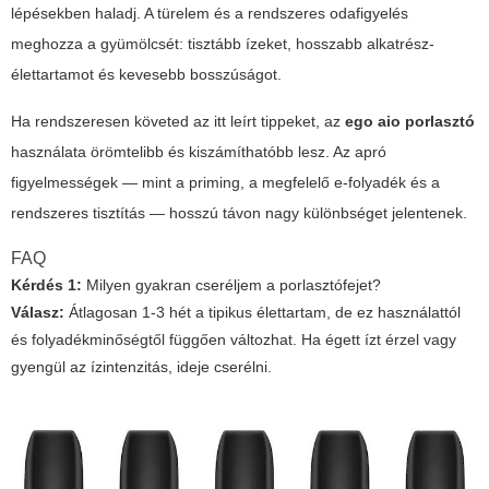
lépésekben haladj. A türelem és a rendszeres odafigyelés
meghozza a gyümölcsét: tisztább ízeket, hosszabb alkatrész-
élettartamot és kevesebb bosszúságot.
Ha rendszeresen követed az itt leírt tippeket, az
ego aio porlasztó
használata örömtelibb és kiszámíthatóbb lesz. Az apró
figyelmességek — mint a priming, a megfelelő e-folyadék és a
rendszeres tisztítás — hosszú távon nagy különbséget jelentenek.
FAQ
Kérdés 1:
Milyen gyakran cseréljem a porlasztófejet?
Válasz:
Átlagosan 1-3 hét a tipikus élettartam, de ez használattól
és folyadékminőségtől függően változhat. Ha égett ízt érzel vagy
gyengül az ízintenzitás, ideje cserélni.