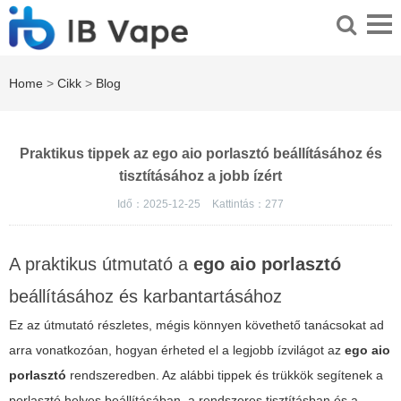
Home
>
Cikk
>
Blog
Praktikus tippek az ego aio porlasztó beállításához és
tisztításához a jobb ízért
Idő：2025-12-25
Kattintás：
277
A praktikus útmutató a
ego aio porlasztó
beállításához és karbantartásához
Ez az útmutató részletes, mégis könnyen követhető tanácsokat ad
arra vonatkozóan, hogyan érheted el a legjobb ízvilágot az
ego aio
porlasztó
rendszeredben. Az alábbi tippek és trükkök segítenek a
porlasztó helyes beállításában, a rendszeres tisztításban és a