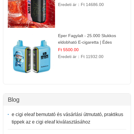
Eredeti ár：
Ft 14686.00
Eper Fagylalt - 25.000 Slukkos
eldobható E-cigaretta | Édes
Desszert Íz
Ft 5500.00
Eredeti ár：
Ft 11932.00
Blog
e cigi eleaf bemutató és vásárlási útmutató, praktikus
tippek az e cigi eleaf kiválasztásához