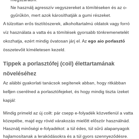
Ne használj agresszív vegyszereket a tömítéseken és az o-
gyűrűkön, mert azok károsíthatják a gumi részeket.
A túlzottan erős tisztítószerek, alkoholtartalmú oldatok vagy forró
víz használata a vatta és a tömítések gyorsabb tönkremenetelét
okozhatja, ezért mindig óvatosan járj el. Az
ego aio porlasztó
összetevőit kíméletesen kezeld.
Tippek a porlasztófej (coil) élettartamának
növeléséhez
Az alábbi gyakorlati tanácsok segítenek abban, hogy ritkábban
kelljen cserélned a porlasztófejeket, és hogy mindig tiszta ízeket
kapjál:
Mindig primeld az új coilt: pár csepp e-folyadék közvetlenül a vatta
közepébe, majd egy rövid várakozás mielőtt először használnád.
Használj minőségi e-folyadékot: a túl édes, túl sűrű alapanyagok
hajlamosítanak a lerakódásokra és a túl gyors szennyeződésre.