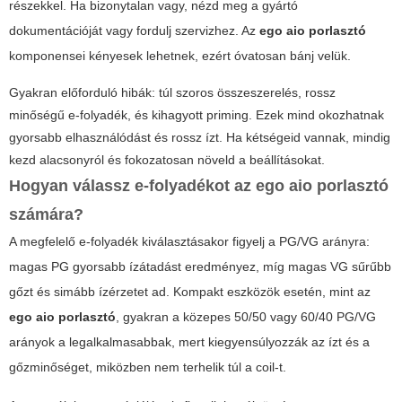
részekkel. Ha bizonytalan vagy, nézd meg a gyártó
dokumentációját vagy fordulj szervizhez. Az
ego aio porlasztó
komponensei kényesek lehetnek, ezért óvatosan bánj velük.
Gyakran előforduló hibák: túl szoros összeszerelés, rossz
minőségű e-folyadék, és kihagyott priming. Ezek mind okozhatnak
gyorsabb elhasználódást és rossz ízt. Ha kétségeid vannak, mindig
kezd alacsonyról és fokozatosan növeld a beállításokat.
Hogyan válassz e-folyadékot az
ego aio porlasztó
számára?
A megfelelő e-folyadék kiválasztásakor figyelj a PG/VG arányra:
magas PG gyorsabb ízátadást eredményez, míg magas VG sűrűbb
gőzt és simább ízérzetet ad. Kompakt eszközök esetén, mint az
ego aio porlasztó
, gyakran a közepes 50/50 vagy 60/40 PG/VG
arányok a legalkalmasabbak, mert kiegyensúlyozzák az ízt és a
gőzminőséget, miközben nem terhelik túl a coil-t.