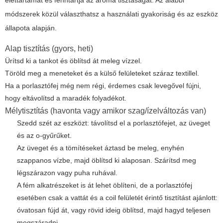
élettartamát és fenntartja az aroma tisztaságát. Az alábbi
módszerek közül választhatsz a használati gyakoriság és az eszköz
állapota alapján.
Alap tisztítás (gyors, heti)
Ürítsd ki a tankot és öblítsd át meleg vízzel.
Töröld meg a meneteket és a külső felületeket száraz textillel.
Ha a porlasztófej még nem régi, érdemes csak levegővel fújni,
hogy eltávolítsd a maradék folyadékot.
Mélytisztítás (havonta vagy amikor szag/ízelváltozás van)
Szedd szét az eszközt: távolítsd el a porlasztófejet, az üveget
és az o-gyűrűket.
Az üveget és a tömítéseket áztasd be meleg, enyhén
szappanos vízbe, majd öblítsd ki alaposan. Szárítsd meg
légszárazon vagy puha ruhával.
A fém alkatrészeket is át lehet öblíteni, de a porlasztófej
esetében csak a vattát és a coil felületét érintő tisztítást ajánlott:
óvatosan fújd át, vagy rövid ideig öblítsd, majd hagyd teljesen
megszáradni.