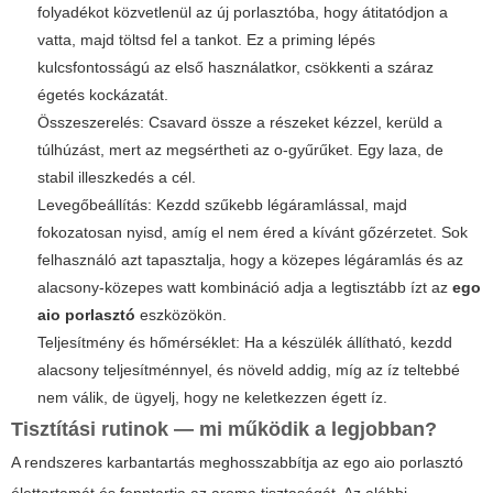
folyadékot közvetlenül az új porlasztóba, hogy átitatódjon a
vatta, majd töltsd fel a tankot. Ez a priming lépés
kulcsfontosságú az első használatkor, csökkenti a száraz
égetés kockázatát.
Összeszerelés: Csavard össze a részeket kézzel, kerüld a
túlhúzást, mert az megsértheti az o-gyűrűket. Egy laza, de
stabil illeszkedés a cél.
Levegőbeállítás: Kezdd szűkebb légáramlással, majd
fokozatosan nyisd, amíg el nem éred a kívánt gőzérzetet. Sok
felhasználó azt tapasztalja, hogy a közepes légáramlás és az
alacsony-közepes watt kombináció adja a legtisztább ízt az
ego
aio porlasztó
eszközökön.
Teljesítmény és hőmérséklet: Ha a készülék állítható, kezdd
alacsony teljesítménnyel, és növeld addig, míg az íz teltebbé
nem válik, de ügyelj, hogy ne keletkezzen égett íz.
Tisztítási rutinok — mi működik a legjobban?
A rendszeres karbantartás meghosszabbítja az
ego aio porlasztó