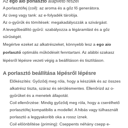
Az
ego aio porlasztó
alapvető részei
A porlasztófej (coil): az aroma és a gőz fő generátora.
Az üveg vagy tank: az e-folyadék tárolója.
Az o-gyűrűk és tömítések: megakadályozzák a szivárgást.
A levegőbeállító gyűrű: szabályozza a légáramlást és a gőz
sűrűségét.
Megértve ezeket az alkatrészeket, könnyebb lesz a
ego aio
porlasztó
optimális működését fenntartani. Az alábbi szakasz
lépésről lépésre vezeti végig a beállításon és tisztításon.
A porlasztó beállítása lépésről lépésre
Előkészítés: Győződj meg róla, hogy a készülék és az összes
alkatrész tiszta, száraz és sérülésmentes. Ellenőrizd az o-
gyűrűket és a menetek állapotát.
Coil ellenőrzése: Mindig győződj meg róla, hogy a cserélhető
porlasztófej kompatibilis a modellel. A hibás vagy túlhasznált
porlasztó a leggyakoribb oka a rossz íznek.
Coil előönblítése (priming): Cseppents néhány csepp e-