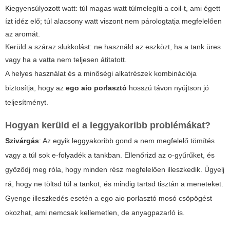
Kiegyensúlyozott watt: túl magas watt túlmelegíti a coil-t, ami égett
ízt idéz elő; túl alacsony watt viszont nem párologtatja megfelelően
az aromát.
Kerüld a száraz slukkolást: ne használd az eszközt, ha a tank üres
vagy ha a vatta nem teljesen átitatott.
A helyes használat és a minőségi alkatrészek kombinációja
biztosítja, hogy az
ego aio porlasztó
hosszú távon nyújtson jó
teljesítményt.
Hogyan kerüld el a leggyakoribb problémákat?
Szivárgás
: Az egyik leggyakoribb gond a nem megfelelő tömítés
vagy a túl sok e-folyadék a tankban. Ellenőrizd az o-gyűrűket, és
győződj meg róla, hogy minden rész megfelelően illeszkedik. Ügyelj
rá, hogy ne töltsd túl a tankot, és mindig tartsd tisztán a meneteket.
Gyenge illeszkedés esetén a
ego aio porlasztó
mosó csöpögést
okozhat, ami nemcsak kellemetlen, de anyagpazarló is.