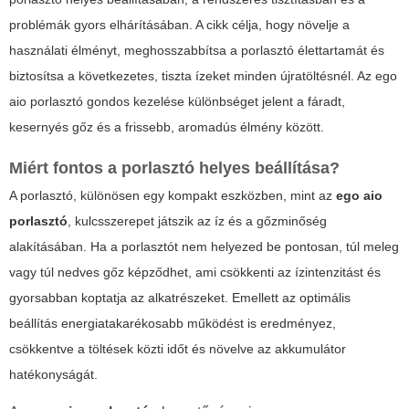
problémák gyors elhárításában. A cikk célja, hogy növelje a
használati élményt, meghosszabbítsa a porlasztó élettartamát és
biztosítsa a következetes, tiszta ízeket minden újratöltésnél. Az
ego
aio porlasztó
gondos kezelése különbséget jelent a fáradt,
kesernyés gőz és a frissebb, aromadús élmény között.
Miért fontos a porlasztó helyes beállítása?
A porlasztó, különösen egy kompakt eszközben, mint az
ego aio
porlasztó
, kulcsszerepet játszik az íz és a gőzminőség
alakításában. Ha a porlasztót nem helyezed be pontosan, túl meleg
vagy túl nedves gőz képződhet, ami csökkenti az ízintenzitást és
gyorsabban koptatja az alkatrészeket. Emellett az optimális
beállítás energiatakarékosabb működést is eredményez,
csökkentve a töltések közti időt és növelve az akkumulátor
hatékonyságát.