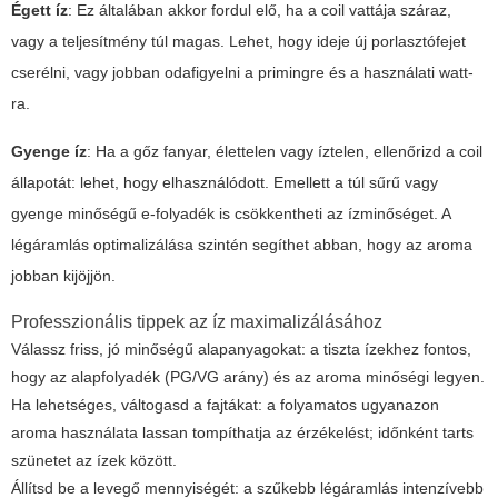
Égett íz
: Ez általában akkor fordul elő, ha a coil vattája száraz,
vagy a teljesítmény túl magas. Lehet, hogy ideje új porlasztófejet
cserélni, vagy jobban odafigyelni a primingre és a használati watt-
ra.
Gyenge íz
: Ha a gőz fanyar, élettelen vagy íztelen, ellenőrizd a coil
állapotát: lehet, hogy elhasználódott. Emellett a túl sűrű vagy
gyenge minőségű e-folyadék is csökkentheti az ízminőséget. A
légáramlás optimalizálása szintén segíthet abban, hogy az aroma
jobban kijöjjön.
Professzionális tippek az íz maximalizálásához
Válassz friss, jó minőségű alapanyagokat: a tiszta ízekhez fontos,
hogy az alapfolyadék (PG/VG arány) és az aroma minőségi legyen.
Ha lehetséges, váltogasd a fajtákat: a folyamatos ugyanazon
aroma használata lassan tompíthatja az érzékelést; időnként tarts
szünetet az ízek között.
Állítsd be a levegő mennyiségét: a szűkebb légáramlás intenzívebb