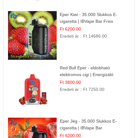
Eper Kiwi - 35.000 Slukkos E-
cigaretta | IBVape Bar Friss
Gyümölcs Ízek
Ft 6200.00
Eredeti ár：
Ft 14686.00
Red Bull Eper - eldobható
elektromos cigi | Energizáló
Gyümölcs Íz
Ft 3800.00
Eredeti ár：
Ft 7250.00
Eper Jég - 35.000 Slukkos E-
cigaretta | IBVape Bar
Ft 6200.00