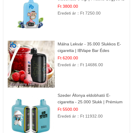
Ft 3800.00
Eredeti ár：
Ft 7250.00
Málna Lekvár - 35.000 Slukkos E-
cigaretta | IBVape Bar Édes
Gyümölcs Íz
Ft 6200.00
Eredeti ár：
Ft 14686.00
Szeder Áfonya eldobható E-
cigaretta - 25.000 Slukk | Prémium
Gyümölcs Íz
Ft 5500.00
Eredeti ár：
Ft 11932.00