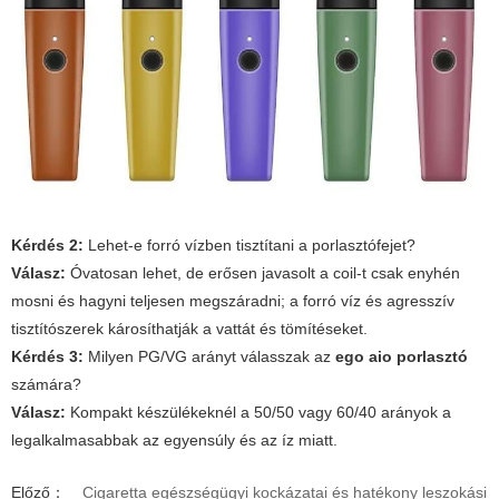
Kérdés 2:
Lehet-e forró vízben tisztítani a porlasztófejet?
Válasz:
Óvatosan lehet, de erősen javasolt a coil-t csak enyhén
mosni és hagyni teljesen megszáradni; a forró víz és agresszív
tisztítószerek károsíthatják a vattát és tömítéseket.
Kérdés 3:
Milyen PG/VG arányt válasszak az
ego aio porlasztó
számára?
Válasz:
Kompakt készülékeknél a 50/50 vagy 60/40 arányok a
legalkalmasabbak az egyensúly és az íz miatt.
Előző：
Cigaretta egészségügyi kockázatai és hatékony leszokási