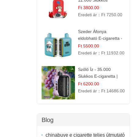
12.000 Slukkos
eldobható e-Cigaretta
Ft 3800.00
Eredeti ár：
Ft 7250.00
Szeder Áfonya
eldobható E-cigaretta -
25.000 Slukk | Prémium
Ft 5500.00
Gyümölcs Íz
Eredeti ár：
Ft 11932.00
Szőlő Íz - 35.000
Slukkos E-cigaretta |
Friss Gyümölcs Aroma
Ft 6200.00
Eredeti ár：
Ft 14686.00
Blog
chinabuye e cigarette teljes útmutató