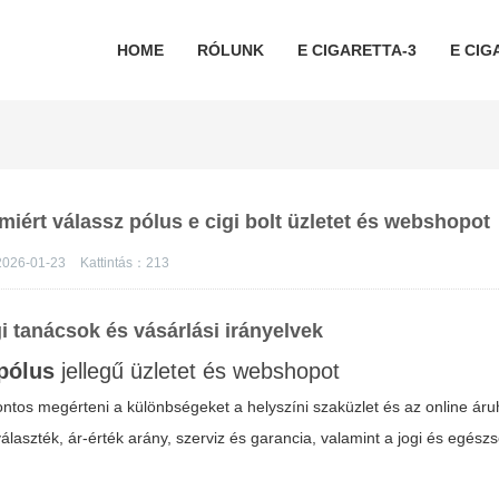
HOME
RÓLUNK
E CIGARETTA-3
E CIG
 miért válassz pólus e cigi bolt üzletet és webshopot
026-01-23
Kattintás：
213
i tanácsok és vásárlási irányelvek
 pólus
jellegű üzletet és webshopot
ontos megérteni a különbségeket a helyszíni szaküzlet és az online áru
álaszték
,
ár-érték arány
,
szerviz és garancia
, valamint a jogi és egész