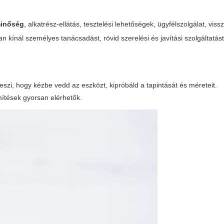
inőség
, alkatrész-ellátás, tesztelési lehetőségek, ügyfélszolgálat, viss
n kínál személyes tanácsadást, rövid szerelési és javítási szolgáltatást
teszi, hogy kézbe vedd az eszközt, kipróbáld a tapintását és méreteit.
mítések gyorsan elérhetők.