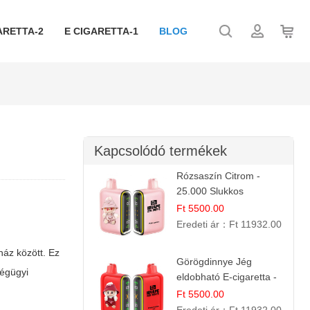
ARETTA-2
E CIGARETTA-1
BLOG
Kapcsolódó termékek
Rózsaszín Citrom -
25.000 Slukkos
eldobható e-Cigaretta |
Ft 5500.00
IBvape Bar
Eredeti ár：
Ft 11932.00
ház között. Ez
Görögdinnye Jég
ségügyi
eldobható E-cigaretta -
25.000 Slukk | Frissítő
Ft 5500.00
Nyári Íz