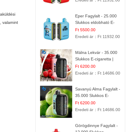
Eredeti ár：
Ft 11932.00
zaküldési
Eper Fagylalt - 25.000
, valamint
Slukkos eldobható E-
cigaretta | Édes
Ft 5500.00
Desszert Íz
Eredeti ár：
Ft 11932.00
Málna Lekvár - 35.000
Slukkos E-cigaretta |
IBVape Bar Édes
Ft 6200.00
Gyümölcs Íz
Eredeti ár：
Ft 14686.00
Savanyú Alma Fagylalt -
35.000 Slukkos E-
cigaretta | IBVape Bar
Ft 6200.00
Eredeti ár：
Ft 14686.00
Görögdinnye Fagylalt -