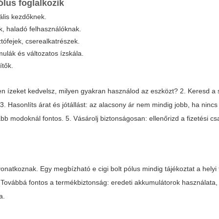
pólus
foglalkozik
ális kezdőknek.
ok, haladó felhasználóknak.
tófejek, cserealkatrészek.
mulák és változatos ízskála.
ítők.
yen ízeket kedvelsz, milyen gyakran használod az eszközt? 2. Keresd a 
3. Hasonlíts árat és jótállást: az alacsony ár nem mindig jobb, ha nincs
b modoknál fontos. 5. Vásárolj biztonságosan: ellenőrizd a fizetési cs
k vonatkoznak. Egy megbízható
e cigi bolt pólus
mindig tájékoztat a helyi
. Továbbá fontos a termékbiztonság: eredeti akkumulátorok használata,
a.