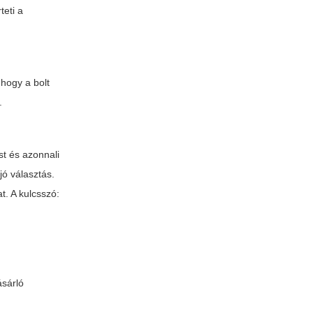
teti a
hogy a bolt
.
st és azonnali
jó választás.
t. A kulcsszó:
ásárló