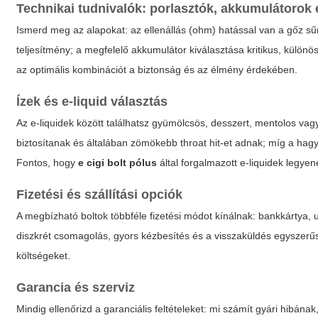
Technikai tudnivalók: porlasztók, akkumulátorok 
Ismerd meg az alapokat: az ellenállás (ohm) hatással van a gőz sűr
teljesítmény; a megfelelő akkumulátor kiválasztása kritikus, külö
az optimális kombinációt a biztonság és az élmény érdekében.
Ízek és e-liquid választás
Az e-liquidek között találhatsz gyümölcsös, desszert, mentolos vag
biztosítanak és általában zömökebb throat hit-et adnak; míg a h
Fontos, hogy
e cigi bolt pólus
által forgalmazott e-liquidek legyen
Fizetési és szállítási opciók
A megbízható boltok többféle fizetési módot kínálnak: bankkártya, ut
diszkrét csomagolás, gyors kézbesítés és a visszaküldés egyszerűs
költségeket.
Garancia és szerviz
Mindig ellenőrizd a garanciális feltételeket: mi számít gyári hibána