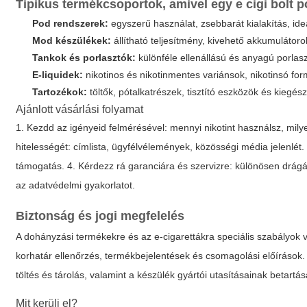
Tipikus termékcsoportok, amivel egy
e cigi bolt 
Pod rendszerek:
egyszerű használat, zsebbarát kialakítás, ide
Mod készülékek:
állítható teljesítmény, kivehető akkumulátor
Tankok és porlasztók:
különféle ellenállású és anyagú porlasz
E-liquidek:
nikotinos és nikotinmentes variánsok, nikotinsó for
Tartozékok:
töltők, pótalkatrészek, tisztító eszközök és kiegész
Ajánlott vásárlási folyamat
1. Kezdd az igényeid felmérésével: mennyi nikotint használsz, mil
hitelességét: címlista, ügyfélvélemények, közösségi média jelenlét. 
támogatás. 4. Kérdezz rá garanciára és szervizre: különösen drágáb
az adatvédelmi gyakorlatot.
Biztonság és jogi megfelelés
A dohányzási termékekre és az e-cigarettákra speciális szabályo
korhatár ellenőrzés, termékbejelentések és csomagolási előírások
töltés és tárolás, valamint a készülék gyártói utasításainak betartás
Mit kerülj el?