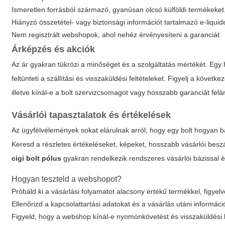
Ismeretlen forrásból származó, gyanúsan olcsó külföldi termékeket
Hiányzó összetétel- vagy biztonsági információt tartalmazó e-liquid
Nem regisztrált webshopok, ahol nehéz érvényesíteni a garanciát.
Árképzés és akciók
Az ár gyakran tükrözi a minőséget és a szolgáltatás mértékét. Egy 
feltünteti a szállítási és visszaküldési feltételeket. Figyelj a köv
illetve kínál-e a bolt szervizcsomagot vagy hosszabb garanciát felár
Vásárlói tapasztalatok és értékelések
Az ügyfélvélemények sokat elárulnak arról, hogy egy bolt hogyan b
Keresd a részletes értékeléseket, képeket, hosszabb vásárlói be
cigi bolt pólus
gyakran rendelkezik rendszeres vásárlói bázissal és
Hogyan teszteld a webshopot?
Próbáld ki a vásárlási folyamatot alacsony értékű termékkel, figyelv
Ellenőrizd a kapcsolattartási adatokat és a vásárlás utáni informáci
Figyeld, hogy a webshop kínál-e nyomonkövetést és visszaküldési 