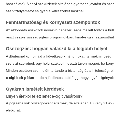
használata). A helyi szaküzletek általában gyorsabb javítást és sz
szervizfolyamatot és gyári alkatrészeket használ.
Fenntarthatóság és környezeti szempontok
Az eldobható eszközök növekvő népszerűsége mellett fontos a hull
részt vesz-e visszagyűjtési programokban, kínál-e újrahasznosítha
Összegzés: hogyan válaszd ki a legjobb helyet
A döntésnél kombináld a következő kritériumokat: termékminőség, v
szervizt szeretnél, egy helyi szakbolt hosszú távon megéri; ha kén
Minden esetben szem előtt tartandó a biztonság és a hitelesség: el
e cigi bolt pólus
— de a jó döntés attól függ, hogy egyéni igényeid
Gyakran ismételt kérdések
Milyen életkor felett lehet e-cigit vásárolni?
A jogszabályok országonként eltérnek, de általában 18 vagy 21 é
életkorát.