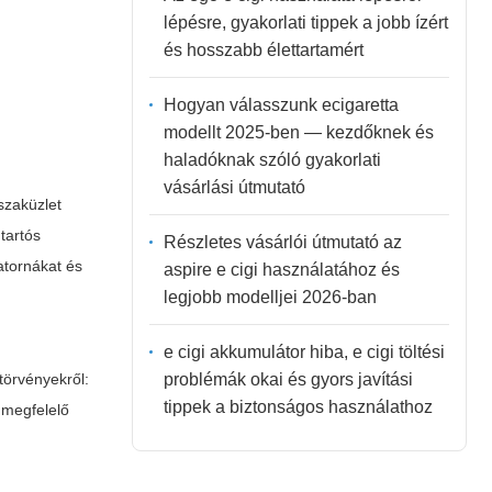
lépésre, gyakorlati tippek a jobb ízért
és hosszabb élettartamért
Hogyan válasszunk ecigaretta
modellt 2025-ben — kezdőknek és
haladóknak szóló gyakorlati
vásárlási útmutató
szaküzlet
 tartós
Részletes vásárlói útmutató az
atornákat és
aspire e cigi használatához és
legjobb modelljei 2026-ban
e cigi akkumulátor hiba, e cigi töltési
problémák okai és gyors javítási
 törvényekről:
tippek a biztonságos használathoz
 megfelelő