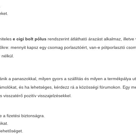
.
eket.
hiteles
e cigi bolt pólus
rendszerint átlátható árazást alkalmaz, illetve
etkezőkre: mennyit kapsz egy csomag porlasztóért, van-e pótporlasztó cso
 nélkül.
ánik a panaszokkal, milyen gyors a szállítás és milyen a termékpálya u
számolókat, és ha lehetséges, kérdezz rá a közösségi fórumokon. Egy 
 visszatérő pozitív visszajelzésekkel.
e a fizetési biztonságra.
ókat.
lehetőséget.