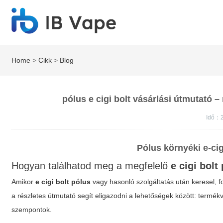
Home
>
Cikk
>
Blog
pólus e cigi bolt vásárlási útmutató –
Idő：2
Pólus környéki e-cig
Hogyan találhatod meg a megfelelő
e cigi bolt
Amikor
e cigi bolt pólus
vagy hasonló szolgáltatás után keresel, f
a részletes útmutató segít eligazodni a lehetőségek között:
termékv
szempontok.