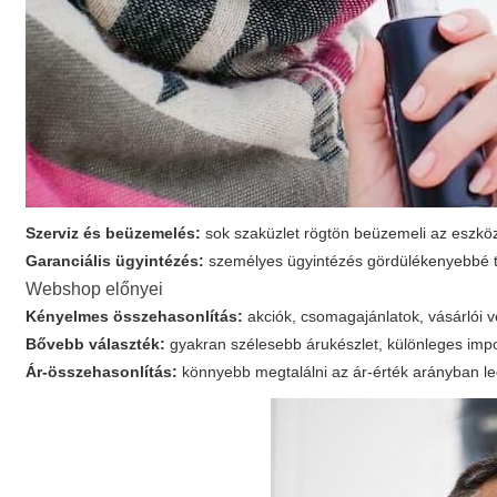
Szerviz és beüzemelés:
sok szaküzlet rögtön beüzemeli az eszközt
Garanciális ügyintézés:
személyes ügyintézés gördülékenyebbé tes
Webshop előnyei
Kényelmes összehasonlítás:
akciók, csomagajánlatok, vásárlói 
Bővebb választék:
gyakran szélesebb árukészlet, különleges imp
Ár-összehasonlítás:
könnyebb megtalálni az ár-érték arányban leg