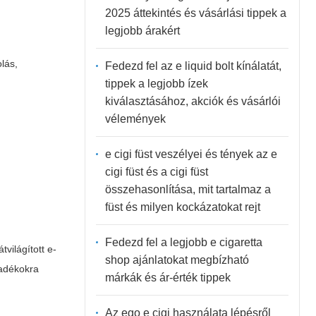
2025 áttekintés és vásárlási tippek a
legjobb árakért
lás,
Fedezd fel az e liquid bolt kínálatát,
tippek a legjobb ízek
kiválasztásához, akciók és vásárlói
vélemények
e cigi füst veszélyei és tények az e
cigi füst és a cigi füst
összehasonlítása, mit tartalmaz a
füst és milyen kockázatokat rejt
Fedezd fel a legjobb e cigaretta
világított e-
shop ajánlatokat megbízható
yadékokra
márkák és ár-érték tippek
Az ego e cigi használata lépésről