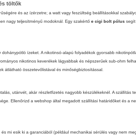
és töltők
űségére és az ízérzetre; a watt vagy feszültség beállításokkal szabály
nösen nagy teljesítményű modoknál. Egy szakértő
e cigi bolt pólus
segít
y dohánypótló ízeket. A nikotinsó-alapú folyadékok gyorsabb nikotinpótl
agyományos nikotinos keverékek lágyabbak és népszerűek sub-ohm felha
ek átlátható összetevőlistával és minőségbiztosítással.
alás, utánvét, akár részletfizetés nagyobb készülékeknél. A szállítás t
ége. Ellenőrizd a webshop által megadott szállítási határidőket és a n
k, és mi esik ki a garanciából (például mechanikai sérülés vagy nem megf