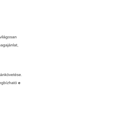
 világosan
magajánlat,
tánkövetése.
megbízható
e