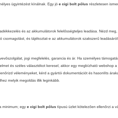
emélyes ügyintézést kínálnak. Egy jó
e cigi bolt pólus
részletesen ismer
adékkezelés és az akkumulátorok felelősségteljes leadása. Nézd meg, 
tó csomagolást, és tájékoztat-e az akkumulátorok szakszerű leadásáról
evőszolgálat, jogi megfelelés, garancia és ár. Ha személyes támogatá
yelmet és széles választékot keresel, akkor egy megbízható webshop a 
lenőrizd véleményeket, kérd a gyártói dokumentációt és hasonlíts áraka
hez melyik megoldás illik leginkább.
v a minimum; egy
e cigi bolt pólus
típusú üzlet kötelezően ellenőrzi a v