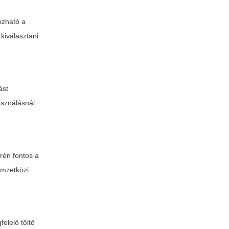
ozható a
 kiválasztani
ást
sználásnál.
erén fontos a
emzetközi
elelő töltő