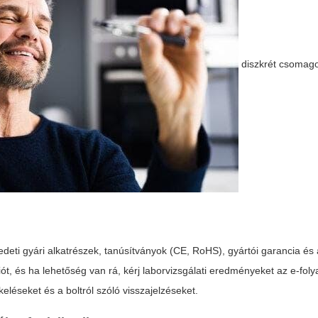
diszkrét csomago
deti gyári alkatrészek, tanúsítványok (CE, RoHS), gyártói garancia és át
ciót, és ha lehetőség van rá, kérj laborvizsgálati eredményeket az e-fol
eléseket és a boltról szóló visszajelzéseket.