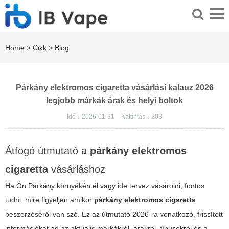
Home
>
Cikk
>
Blog
Párkány elektromos cigaretta vásárlási kalauz 2026
legjobb márkák árak és helyi boltok
Idő：2026-01-31
Kattintás：
203
Átfogó útmutató a
párkány elektromos
cigaretta
vásárláshoz
Ha Ön Párkány környékén él vagy ide tervez vásárolni, fontos
tudni, mire figyeljen amikor
párkány elektromos cigaretta
beszerzéséről van szó. Ez az útmutató 2026-ra vonatkozó, frissített
információkat ad az aktuális márkákról, árakról, típusokról és a