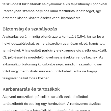
felszívódást biztosítanak és gyakoriak a kis teljesítményű podoknál.
Párkányban számos helyi bolt kínál tesztminta lehetőséget, így
érdemes kisebb kiszereléseket venni kipróbálásra.
Biztonság és szabályozás
A vásárlás során mindig ellenőrizze a korhatárt (18+), tartsa be a
helyi jogszabályokat, és ne vásároljon gyanúsan olcsó, hamisított
termékeket. A hitelesített
párkány elektromos cigaretta
eszközök
CE jelöléssel és megfelelő figyelmeztetésekkel rendelkeznek. Az
akkumulátorbiztonság kulcsfontosságú: mindig használjon gyári
töltőt vagy megbízható minőségű töltőkábelt, soha ne hagyja
felügyelet nélkül töltés közben.
Karbantartás és tartozékok
Alapvető tartozékok: pótcoilek, tartalék tank, töltőkábel,
tartószóbetét és esetleg egy hordozótok. A rendszeres tisztítás
meghosszabbítja a készülék élettartamát: érintse meg a