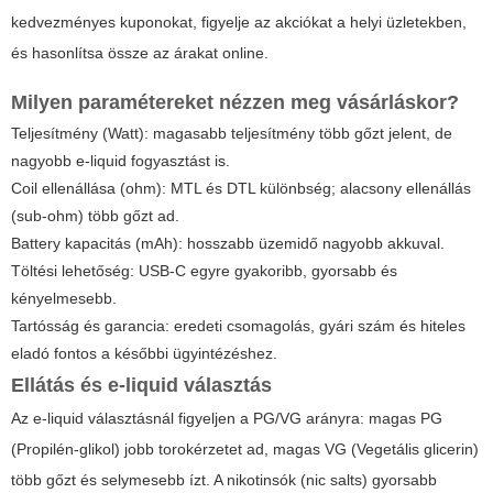
kedvezményes kuponokat, figyelje az akciókat a helyi üzletekben,
és hasonlítsa össze az árakat online.
Milyen paramétereket nézzen meg vásárláskor?
Teljesítmény (Watt): magasabb teljesítmény több gőzt jelent, de
nagyobb e-liquid fogyasztást is.
Coil ellenállása (ohm): MTL és DTL különbség; alacsony ellenállás
(sub-ohm) több gőzt ad.
Battery kapacitás (mAh): hosszabb üzemidő nagyobb akkuval.
Töltési lehetőség: USB-C egyre gyakoribb, gyorsabb és
kényelmesebb.
Tartósság és garancia: eredeti csomagolás, gyári szám és hiteles
eladó fontos a későbbi ügyintézéshez.
Ellátás és e-liquid választás
Az e-liquid választásnál figyeljen a PG/VG arányra: magas PG
(Propilén-glikol) jobb torokérzetet ad, magas VG (Vegetális glicerin)
több gőzt és selymesebb ízt. A nikotinsók (nic salts) gyorsabb