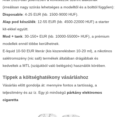
(irreálisan nagy szórás lehetséges a modelltől és a bolttól függően):
Disposable
: 4-25 EUR (kb. 1500-9000 HUF).
Alap pod készülék
: 12-55 EUR (kb. 4500-22000 HUF) a starter
kit-ekkel együtt.
Mod + tank
: 30-150+ EUR (kb. 10000-55000+ HUF), a prémium
modellek ennél többe kerülhetnek.
E-liquid 10-50 EUR literár (kis kiszerelésben 10-20 ml), a nikotinos
salétromszény (nic salt) termékek általában drágábbak és
kedveltek a MTL (szájukból való belégzés) használók körében.
Tippek a költséghatékony vásárláshoz
Vásárlás előtt gondolja át: mennyire fontos a tartósság, a
teljesítmény és az íz. Egy jó minőségű
párkány elektromos
cigaretta