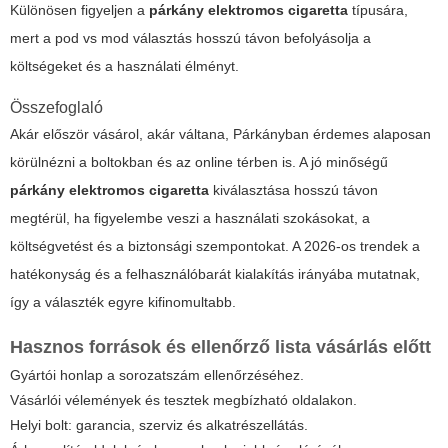
Különösen figyeljen a
párkány elektromos cigaretta
típusára,
mert a pod vs mod választás hosszú távon befolyásolja a
költségeket és a használati élményt.
Összefoglaló
Akár először vásárol, akár váltana, Párkányban érdemes alaposan
körülnézni a boltokban és az online térben is. A jó minőségű
párkány elektromos cigaretta
kiválasztása hosszú távon
megtérül, ha figyelembe veszi a használati szokásokat, a
költségvetést és a biztonsági szempontokat. A 2026-os trendek a
hatékonyság és a felhasználóbarát kialakítás irányába mutatnak,
így a választék egyre kifinomultabb.
Hasznos források és ellenőrző lista vásárlás előtt
Gyártói honlap a sorozatszám ellenőrzéséhez.
Vásárlói vélemények és tesztek megbízható oldalakon.
Helyi bolt: garancia, szerviz és alkatrészellátás.