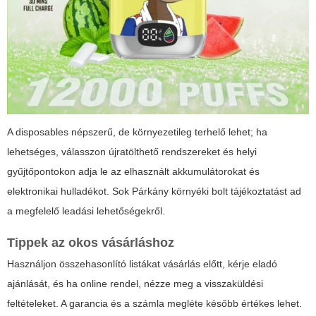
A disposables népszerű, de környezetileg terhelő lehet; ha
lehetséges, válasszon újratölthető rendszereket és helyi
gyűjtőpontokon adja le az elhasznált akkumulátorokat és
elektronikai hulladékot. Sok Párkány környéki bolt tájékoztatást ad
a megfelelő leadási lehetőségekről.
Tippek az okos vásárláshoz
Használjon összehasonlító listákat vásárlás előtt, kérje eladó
ajánlását, és ha online rendel, nézze meg a visszaküldési
feltételeket. A garancia és a számla megléte később értékes lehet.