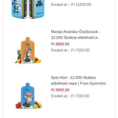
Eredeti ár：
Ft 11932.00
Mango Ananász Őszibarack -
12.000 Slukkos eldobható e-
Cigaretta
Ft 3800.00
Eredeti ár：
Ft 7250.00
Eper-Kiwi - 12.000 Slukkos
eldobható vape | Friss Gyümölcs
Kombináció
Ft 3800.00
Eredeti ár：
Ft 7250.00