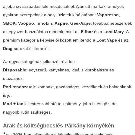
a jobb ízvisszaadás felé mozdultak el. Ajánlott márkák, amelyek
gyakran szerepelnek a helyi üzletek kínálatában:
Vaporesso
,
SMOK
,
Voopoo
,
Innokin
,
Aspire
,
GeekVape
, továbbá népszerűek
az egyszer használatos márkák, mint az
Elfbar
és a
Lost Mary
. A
prémium kategória képviselői között említendő a
Lost Vape
és az
Drag
sorozat új iterációi.
Az egyes kategóriák jellemzői röviden:
Disposable
: egyszerű, kényelmes, ideális kipróbálásra és
utazáshoz.
Pod rendszerek
: kompakt, gazdaságos, kezdőknek és haladóknak
is jó.
Mod + tank
: testreszabható teljesítmény, jobb íz és gőz, de
nagyobb rutin szükséges.
Árak és költségbecslés Párkány környékén
Árak 2026-ban jellemzően a következők szerint alakulnak