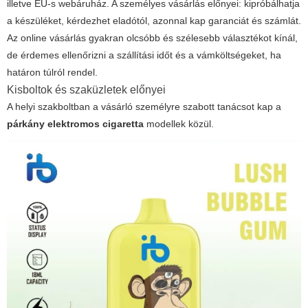
illetve EU-s webáruház. A személyes vásárlás előnyei: kipróbálhatja
a készüléket, kérdezhet eladótól, azonnal kap garanciát és számlát.
Az online vásárlás gyakran olcsóbb és szélesebb választékot kínál,
de érdemes ellenőrizni a szállítási időt és a vámköltségeket, ha
határon túlról rendel.
Kisboltok és szaküzletek előnyei
A helyi szakboltban a vásárló személyre szabott tanácsot kap a
párkány elektromos cigaretta
modellek közül.