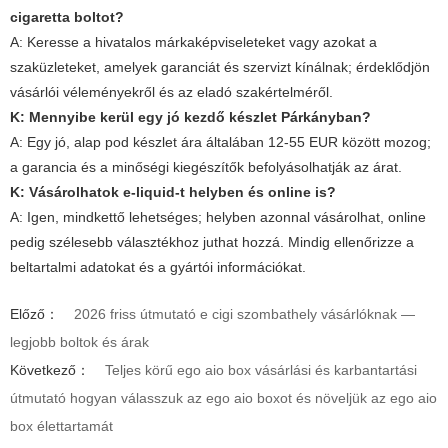
cigaretta
boltot?
A: Keresse a hivatalos márkaképviseleteket vagy azokat a
szaküzleteket, amelyek garanciát és szervizt kínálnak; érdeklődjön
vásárlói véleményekről és az eladó szakértelméről.
K: Mennyibe kerül egy jó kezdő készlet Párkányban?
A: Egy jó, alap pod készlet ára általában 12-55 EUR között mozog;
a garancia és a minőségi kiegészítők befolyásolhatják az árat.
K: Vásárolhatok e-liquid-t helyben és online is?
A: Igen, mindkettő lehetséges; helyben azonnal vásárolhat, online
pedig szélesebb választékhoz juthat hozzá. Mindig ellenőrizze a
beltartalmi adatokat és a gyártói információkat.
Előző：
2026 friss útmutató e cigi szombathely vásárlóknak —
legjobb boltok és árak
Következő：
Teljes körű ego aio box vásárlási és karbantartási
útmutató hogyan válasszuk az ego aio boxot és növeljük az ego aio
box élettartamát