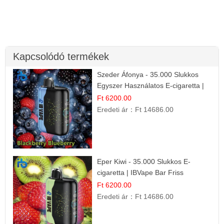
Kapcsolódó termékek
Szeder Áfonya - 35.000 Slukkos
Egyszer Használatos E-cigaretta |
Prémium Ízélmény
Ft 6200.00
Eredeti ár：
Ft 14686.00
Eper Kiwi - 35.000 Slukkos E-
cigaretta | IBVape Bar Friss
Gyümölcs Ízek
Ft 6200.00
Eredeti ár：
Ft 14686.00