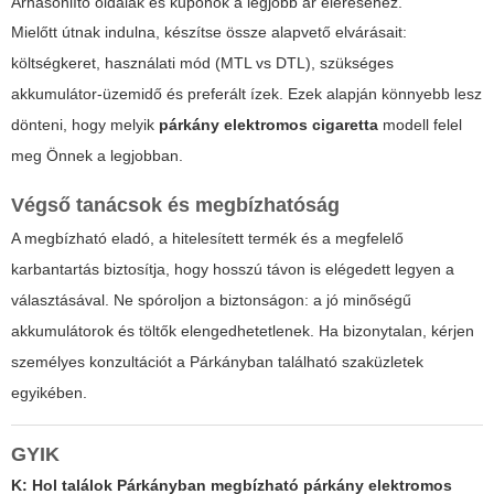
Árhasonlító oldalak és kuponok a legjobb ár eléréséhez.
Mielőtt útnak indulna, készítse össze alapvető elvárásait:
költségkeret, használati mód (MTL vs DTL), szükséges
akkumulátor-üzemidő és preferált ízek. Ezek alapján könnyebb lesz
dönteni, hogy melyik
párkány elektromos cigaretta
modell felel
meg Önnek a legjobban.
Végső tanácsok és megbízhatóság
A megbízható eladó, a hitelesített termék és a megfelelő
karbantartás biztosítja, hogy hosszú távon is elégedett legyen a
választásával. Ne spóroljon a biztonságon: a jó minőségű
akkumulátorok és töltők elengedhetetlenek. Ha bizonytalan, kérjen
személyes konzultációt a Párkányban található szaküzletek
egyikében.
GYIK
K: Hol találok Párkányban megbízható
párkány elektromos