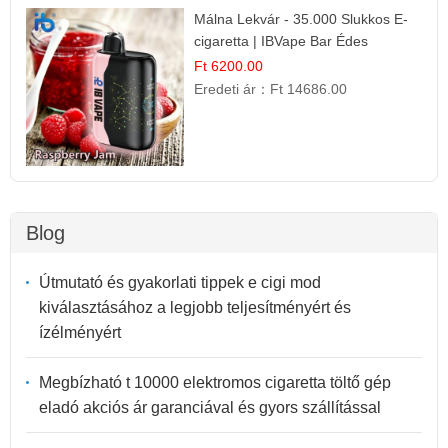
Málna Lekvár - 35.000 Slukkos E-
cigaretta | IBVape Bar Édes
Gyümölcs Íz
Ft 6200.00
Eredeti ár：
Ft 14686.00
Blog
Útmutató és gyakorlati tippek e cigi mod
kiválasztásához a legjobb teljesítményért és
ízélményért
Megbízható t 10000 elektromos cigaretta töltő gép
eladó akciós ár garanciával és gyors szállítással