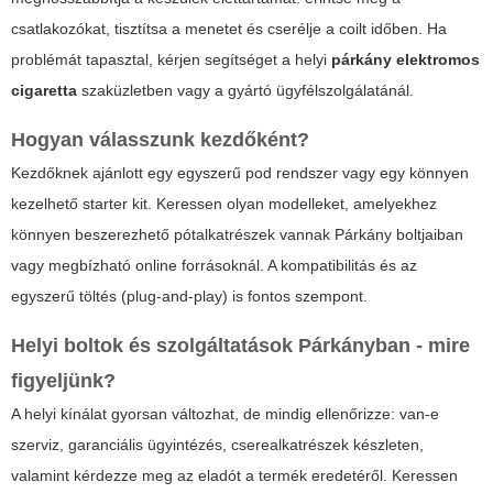
csatlakozókat, tisztítsa a menetet és cserélje a coilt időben. Ha
problémát tapasztal, kérjen segítséget a helyi
párkány elektromos
cigaretta
szaküzletben vagy a gyártó ügyfélszolgálatánál.
Hogyan válasszunk kezdőként?
Kezdőknek ajánlott egy egyszerű pod rendszer vagy egy könnyen
kezelhető starter kit. Keressen olyan modelleket, amelyekhez
könnyen beszerezhető pótalkatrészek vannak Párkány boltjaiban
vagy megbízható online forrásoknál. A kompatibilitás és az
egyszerű töltés (plug-and-play) is fontos szempont.
Helyi boltok és szolgáltatások Párkányban - mire
figyeljünk?
A helyi kínálat gyorsan változhat, de mindig ellenőrizze: van-e
szerviz, garanciális ügyintézés, cserealkatrészek készleten,
valamint kérdezze meg az eladót a termék eredetéről. Keressen