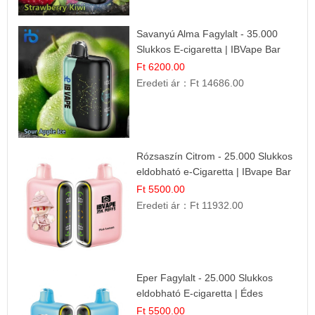
Savanyú Alma Fagylalt - 35.000
Slukkos E-cigaretta | IBVape Bar
Ft 6200.00
Eredeti ár：
Ft 14686.00
Rózsaszín Citrom - 25.000 Slukkos
eldobható e-Cigaretta | IBvape Bar
Ft 5500.00
Eredeti ár：
Ft 11932.00
Eper Fagylalt - 25.000 Slukkos
eldobható E-cigaretta | Édes
Desszert Íz
Ft 5500.00