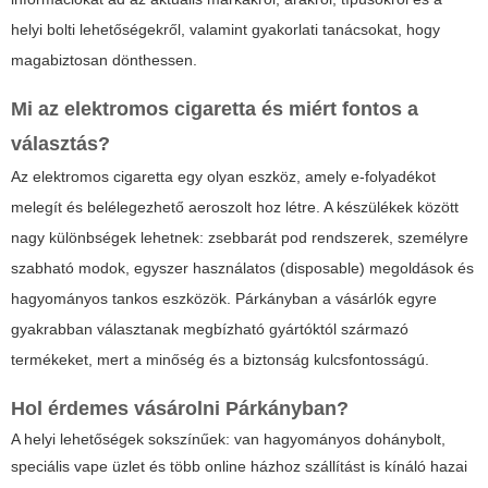
helyi bolti lehetőségekről, valamint gyakorlati tanácsokat, hogy
magabiztosan dönthessen.
Mi az elektromos cigaretta és miért fontos a
választás?
Az elektromos cigaretta egy olyan eszköz, amely e-folyadékot
melegít és belélegezhető aeroszolt hoz létre. A készülékek között
nagy különbségek lehetnek:
zsebbarát pod rendszerek
, személyre
szabható modok, egyszer használatos (disposable) megoldások és
hagyományos tankos eszközök. Párkányban a vásárlók egyre
gyakrabban választanak megbízható gyártóktól származó
termékeket, mert a minőség és a biztonság kulcsfontosságú.
Hol érdemes vásárolni Párkányban?
A helyi lehetőségek sokszínűek: van hagyományos dohánybolt,
speciális vape üzlet és több online házhoz szállítást is kínáló hazai