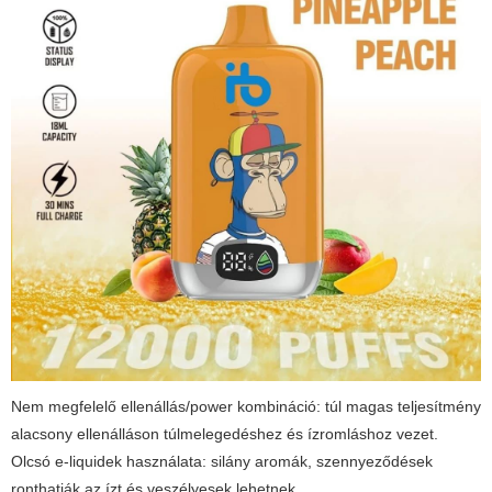
Nem megfelelő ellenállás/power kombináció: túl magas teljesítmény
alacsony ellenálláson túlmelegedéshez és ízromláshoz vezet.
Olcsó e-liquidek használata: silány aromák, szennyeződések
ronthatják az ízt és veszélyesek lehetnek.