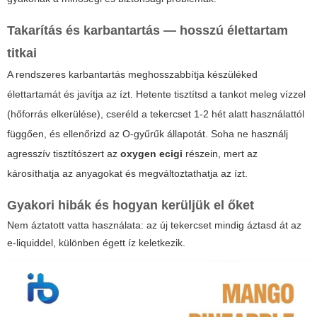
Takarítás és karbantartás — hosszú élettartam
titkai
A rendszeres karbantartás meghosszabbítja készüléked
élettartamát és javítja az ízt. Hetente tisztítsd a tankot meleg vízzel
(hőforrás elkerülése), cseréld a tekercset 1-2 hét alatt használattól
függően, és ellenőrizd az O-gyűrűk állapotát. Soha ne használj
agresszív tisztítószert az
oxygen ecigi
részein, mert az
károsíthatja az anyagokat és megváltoztathatja az ízt.
Gyakori hibák és hogyan kerüljük el őket
Nem áztatott vatta használata: az új tekercset mindig áztasd át az
e-liquiddel, különben égett íz keletkezik.