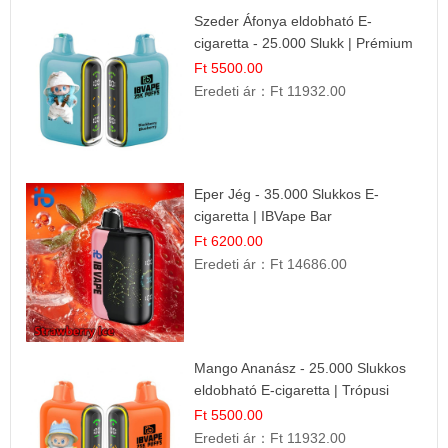
Szeder Áfonya eldobható E-
cigaretta - 25.000 Slukk | Prémium
Gyümölcs Íz
Ft 5500.00
Eredeti ár：
Ft 11932.00
Eper Jég - 35.000 Slukkos E-
cigaretta | IBVape Bar
Ft 6200.00
Eredeti ár：
Ft 14686.00
Mango Ananász - 25.000 Slukkos
eldobható E-cigaretta | Trópusi
Ízélmény
Ft 5500.00
Eredeti ár：
Ft 11932.00