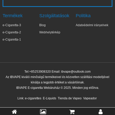
Termékek
Szolgáltatások
Politika
e-Cigaretta-3
Blog
Adatvédelmi irányelvek
e-Cigaretta-2
Webhelytérkép
e-Cigaretta-1
Tel:+85253908320 Email:
ibvape@outlook.com
Az IBVAPE kiváló minőségű termékeivel és közvetlen szállítási modelljével
kínálja a legjobb értéket a vásárlóinak.
IBVAPE E-cigaretta Webáruház © 2025. Minden jog előírva.
Link:
e-cigarettes
E-Liquids
Tienda de Vapeo
Vapeador