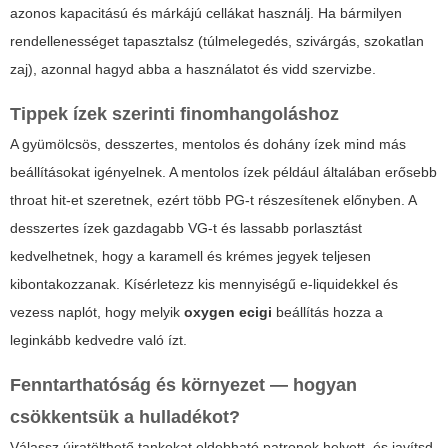
azonos kapacitású és márkájú cellákat használj. Ha bármilyen
rendellenességet tapasztalsz (túlmelegedés, szivárgás, szokatlan
zaj), azonnal hagyd abba a használatot és vidd szervizbe.
Tippek ízek szerinti finomhangoláshoz
A gyümölcsös, desszertes, mentolos és dohány ízek mind más
beállításokat igényelnek. A mentolos ízek például általában erősebb
throat hit-et szeretnek, ezért több PG-t részesítenek előnyben. A
desszertes ízek gazdagabb VG-t és lassabb porlasztást
kedvelhetnek, hogy a karamell és krémes jegyek teljesen
kibontakozzanak. Kísérletezz kis mennyiségű e-liquidekkel és
vezess naplót, hogy melyik
oxygen ecigi
beállítás hozza a
leginkább kedvedre való ízt.
Fenntarthatóság és környezet — hogyan
csökkentsük a hulladékot?
Válassz újratölthető tankokat eldobható patronok helyett, és javítsd