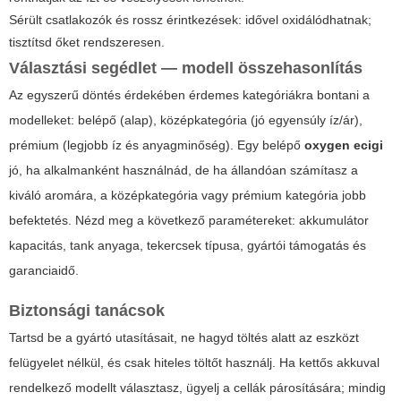
Sérült csatlakozók és rossz érintkezések: idővel oxidálódhatnak;
tisztítsd őket rendszeresen.
Választási segédlet — modell összehasonlítás
Az egyszerű döntés érdekében érdemes kategóriákra bontani a
modelleket: belépő (alap), középkategória (jó egyensúly íz/ár),
prémium (legjobb íz és anyagminőség). Egy belépő
oxygen ecigi
jó, ha alkalmanként használnád, de ha állandóan számítasz a
kiváló aromára, a középkategória vagy prémium kategória jobb
befektetés. Nézd meg a következő paramétereket: akkumulátor
kapacitás, tank anyaga, tekercsek típusa, gyártói támogatás és
garanciaidő.
Biztonsági tanácsok
Tartsd be a gyártó utasításait, ne hagyd töltés alatt az eszközt
felügyelet nélkül, és csak hiteles töltőt használj. Ha kettős akkuval
rendelkező modellt választasz, ügyelj a cellák párosítására; mindig