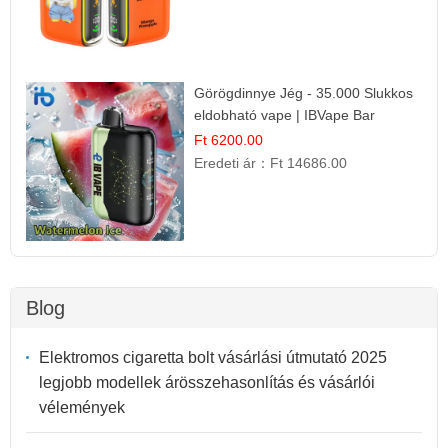
Görögdinnye Jég - 35.000 Slukkos
eldobható vape | IBVape Bar
Frissítő Nyári Íz
Ft 6200.00
Eredeti ár：
Ft 14686.00
Blog
Elektromos cigaretta bolt vásárlási útmutató 2025
legjobb modellek árösszehasonlítás és vásárlói
vélemények