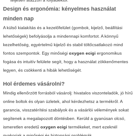
teljesen átázzon a folyadéktól.
Design és ergonómia: kényelmes használat
minden nap
A külső kialakítás és a kezelőfelület (gombok, kijelző, beállítási
lehetőségek) befolyásolja a mindennapi komfortot. A könnyű
kezelhetőség, egyértelmű kijelző és stabil töltőcsatlakozó mind
fontos szempontok. Egy minőségi
oxygen ecigi
ergonomikus
fogása és intuitív felülete segít, hogy a használat zökkenőmentes
legyen, és csökkenti a hibák lehetőségét.
Hol érdemes vásárolni?
Mindig ellenőrzött forrásból vásárolj: hivatalos viszonteladók, jó hírű
online boltok és olyan üzletek, ahol kérdezhetsz a termékről. A
garancia, visszatérítési szabályok és a vásárlói vélemények sokat
segítenek a megalapozott döntésben. Kerüld a gyanúsan olcsó,
ismeretlen eredetű
oxygen ecigi
termékeket, mert ezeknél
gyakoriak a minőségi és biztonsági problémák.