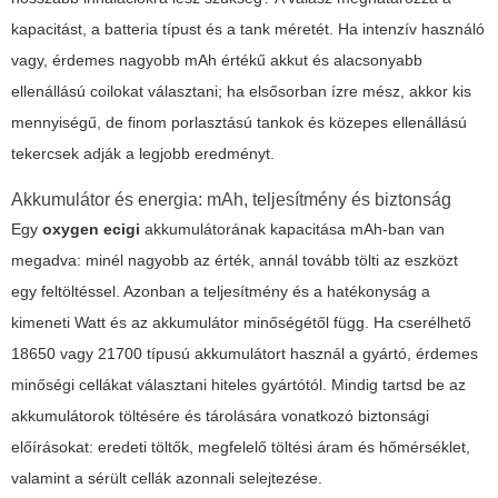
kapacitást, a batteria típust és a tank méretét. Ha intenzív használó
vagy, érdemes nagyobb mAh értékű akkut és alacsonyabb
ellenállású coilokat választani; ha elsősorban ízre mész, akkor kis
mennyiségű, de finom porlasztású tankok és közepes ellenállású
tekercsek adják a legjobb eredményt.
Akkumulátor és energia: mAh, teljesítmény és biztonság
Egy
oxygen ecigi
akkumulátorának kapacitása mAh-ban van
megadva: minél nagyobb az érték, annál tovább tölti az eszközt
egy feltöltéssel. Azonban a teljesítmény és a hatékonyság a
kimeneti Watt és az akkumulátor minőségétől függ. Ha cserélhető
18650 vagy 21700 típusú akkumulátort használ a gyártó, érdemes
minőségi cellákat választani hiteles gyártótól. Mindig tartsd be az
akkumulátorok töltésére és tárolására vonatkozó biztonsági
előírásokat: eredeti töltők, megfelelő töltési áram és hőmérséklet,
valamint a sérült cellák azonnali selejtezése.