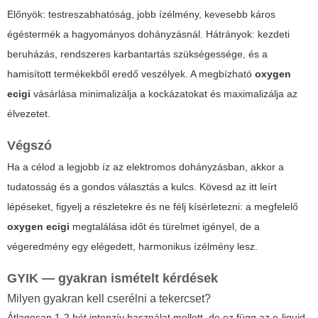
Előnyök: testreszabhatóság, jobb ízélmény, kevesebb káros
égéstermék a hagyományos dohányzásnál. Hátrányok: kezdeti
beruházás, rendszeres karbantartás szükségessége, és a
hamisított termékekből eredő veszélyek. A megbízható
oxygen
ecigi
vásárlása minimalizálja a kockázatokat és maximalizálja az
élvezetet.
Végszó
Ha a célod a legjobb íz az elektromos dohányzásban, akkor a
tudatosság és a gondos választás a kulcs. Kövesd az itt leírt
lépéseket, figyelj a részletekre és ne félj kísérletezni: a megfelelő
oxygen ecigi
megtalálása időt és türelmet igényel, de a
végeredmény egy elégedett, harmonikus ízélmény lesz.
GYIK — gyakran ismételt kérdések
Milyen gyakran kell cserélni a tekercset?
Átlagosan 1-2 hét intenzív használat mellett, de ez függ az e-liquid