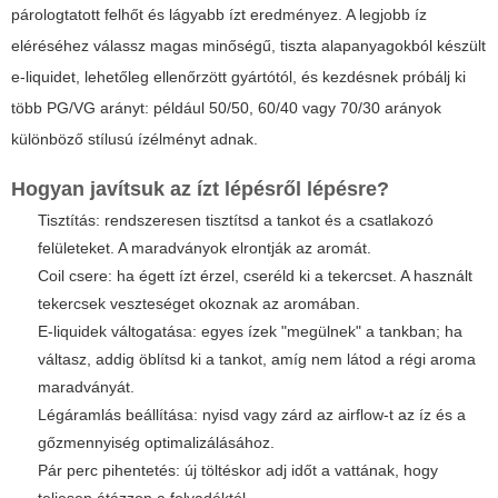
párologtatott felhőt és lágyabb ízt eredményez. A legjobb íz
eléréséhez válassz magas minőségű, tiszta alapanyagokból készült
e-liquidet, lehetőleg ellenőrzött gyártótól, és kezdésnek próbálj ki
több PG/VG arányt: például 50/50, 60/40 vagy 70/30 arányok
különböző stílusú ízélményt adnak.
Hogyan javítsuk az ízt lépésről lépésre?
Tisztítás: rendszeresen tisztítsd a tankot és a csatlakozó
felületeket. A maradványok elrontják az aromát.
Coil csere: ha égett ízt érzel, cseréld ki a tekercset. A használt
tekercsek veszteséget okoznak az aromában.
E-liquidek váltogatása: egyes ízek "megülnek" a tankban; ha
váltasz, addig öblítsd ki a tankot, amíg nem látod a régi aroma
maradványát.
Légáramlás beállítása: nyisd vagy zárd az airflow-t az íz és a
gőzmennyiség optimalizálásához.
Pár perc pihentetés: új töltéskor adj időt a vattának, hogy