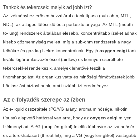
Tankok és tekercsek: melyik ad jobb ízt?
Az ízélményhez erősen hozzájárul a tank típusa (sub-ohm, MTL,
RDL), az átlagos fűtési idő és a porlasztó anyaga. Az MTL (mouth-
to-lung) rendszerek általában élesebb, koncentráltabb ízeket adnak
kisebb gőzmennyiség mellett, míg a sub-ohm rendszerek a nagy
felhőkre és gazdag ízekre koncentrálnak. Egy jó
oxygen ecigi
tank
kiváló légáramlásvezérléssel (airflow) és könnyen cserélhető
tekercsekkel rendelkezik, amelyek lehetővé teszik a
finomhangolást. Az organikus vatta és minőségi fémötvözetek jobb
hőeloszlást biztosítanak, ami tisztább ízt eredményez.
Az e-folyadék szerepe az ízben
Az e-liquid összetétele (PG/VG arány, aroma minősége, nikotin
típusa) alapvető hatással van arra, hogy az
oxygen ecigi
milyen
ízélményt ad. A PG (propilén-glikol) felelős többnyire az ízátadásért
és a torokhatásért (throat hit), míg a VG (vegyilén-glikol) vastagabb