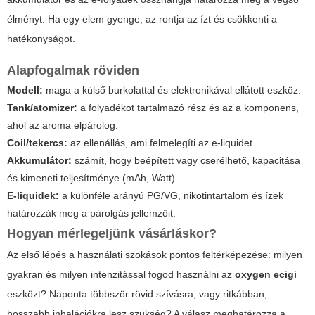
élményt. Ha egy elem gyenge, az rontja az ízt és csökkenti a
hatékonyságot.
Alapfogalmak röviden
Modell:
maga a külső burkolattal és elektronikával ellátott eszköz.
Tank/atomizer:
a folyadékot tartalmazó rész és az a komponens,
ahol az aroma elpárolog.
Coil/tekercs:
az ellenállás, ami felmelegíti az e-liquidet.
Akkumulátor:
számít, hogy beépített vagy cserélhető, kapacitása
és kimeneti teljesítménye (mAh, Watt).
E-liquidek:
a különféle arányú PG/VG, nikotintartalom és ízek
határozzák meg a párolgás jellemzőit.
Hogyan mérlegeljünk vásárláskor?
Az első lépés a használati szokások pontos feltérképezése: milyen
gyakran és milyen intenzitással fogod használni az
oxygen ecigi
eszközt? Naponta többször rövid szívásra, vagy ritkábban,
hosszabb inhalációkra lesz szükség? A válasz meghatározza a