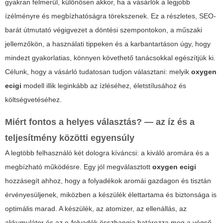
gyakran felmerül, különösen akkor, ha a vásárlók a legjobb
ízélményre és megbízhatóságra törekszenek. Ez a részletes, SEO-
barát útmutató végigvezet a döntési szempontokon, a műszaki
jellemzőkön, a használati tippeken és a karbantartáson úgy, hogy
mindezt gyakorlatias, könnyen követhető tanácsokkal egészítjük ki.
Célunk, hogy a vásárló tudatosan tudjon választani: melyik
oxygen
ecigi
modell illik leginkább az ízléséhez, életstílusához és
költségvetéséhez.
Miért fontos a helyes választás? — az íz és a
teljesítmény közötti egyensúly
A legtöbb felhasználó két dologra kíváncsi: a kiváló aromára és a
megbízható működésre. Egy jól megválasztott
oxygen ecigi
hozzásegít ahhoz, hogy a folyadékok aromái gazdagon és tisztán
érvényesüljenek, miközben a készülék élettartama és biztonsága is
optimális marad. A készülék, az atomizer, az ellenállás, az
akkumulátor és az e-folyadék összhangja határozza meg a végső