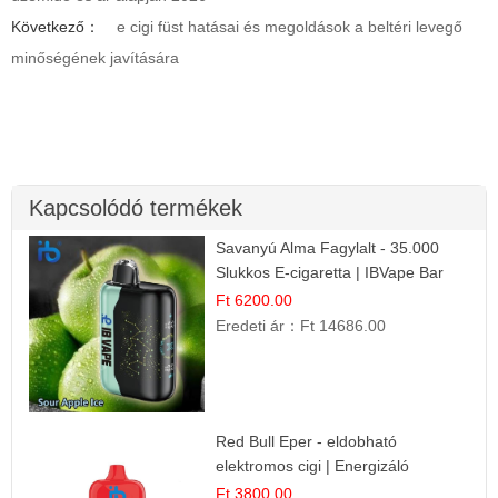
Következő：
e cigi füst hatásai és megoldások a beltéri levegő
minőségének javítására
Kapcsolódó termékek
Savanyú Alma Fagylalt - 35.000
Slukkos E-cigaretta | IBVape Bar
Ft 6200.00
Eredeti ár：
Ft 14686.00
Red Bull Eper - eldobható
elektromos cigi | Energizáló
Gyümölcs Íz
Ft 3800.00