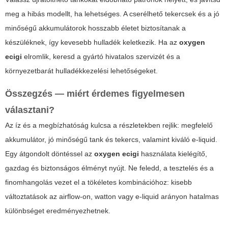
meg a hibás modellt, ha lehetséges. A cserélhető tekercsek és a jó
minőségű akkumulátorok hosszabb életet biztosítanak a
készüléknek, így kevesebb hulladék keletkezik. Ha az
oxygen
ecigi
elromlik, keresd a gyártó hivatalos szervizét és a
környezetbarát hulladékkezelési lehetőségeket.
Összegzés — miért érdemes figyelmesen
választani?
Az íz és a megbízhatóság kulcsa a részletekben rejlik: megfelelő
akkumulátor, jó minőségű tank és tekercs, valamint kiváló e-liquid.
Egy átgondolt döntéssel az
oxygen ecigi
használata kielégítő,
gazdag és biztonságos élményt nyújt. Ne feledd, a tesztelés és a
finomhangolás vezet el a tökéletes kombinációhoz: kisebb
változtatások az airflow-on, watton vagy e-liquid arányon hatalmas
különbséget eredményezhetnek.