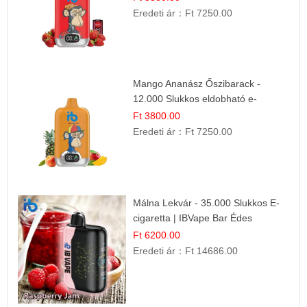
Eredeti ár：
Ft 7250.00
Mango Ananász Őszibarack -
12.000 Slukkos eldobható e-
Cigaretta
Ft 3800.00
Eredeti ár：
Ft 7250.00
Málna Lekvár - 35.000 Slukkos E-
cigaretta | IBVape Bar Édes
Gyümölcs Íz
Ft 6200.00
Eredeti ár：
Ft 14686.00