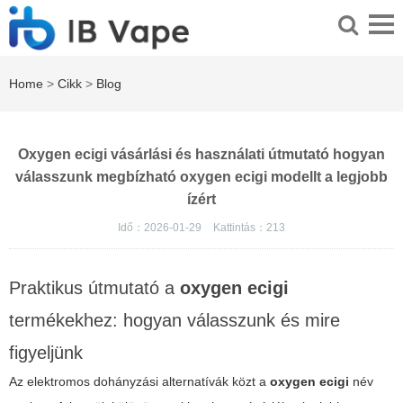
Home
>
Cikk
>
Blog
Oxygen ecigi vásárlási és használati útmutató hogyan
válasszunk megbízható oxygen ecigi modellt a legjobb
ízért
Idő：2026-01-29
Kattintás：
213
Praktikus útmutató a
oxygen ecigi
termékekhez: hogyan válasszunk és mire
figyeljünk
Az elektromos dohányzási alternatívák közt a
oxygen ecigi
név