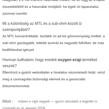
összetételétől és a használat módjától; ha égett ízt tapasztalsz,
azonnal cseréld.
Mi a különbség az MTL és a sub-ohm között íz
szempontjából?
Az MTL koncentráltabb, tisztább ízt ad kis gőzmennyiség mellett; a
sub-ohm gazdagabb, teltebb aromát és nagyobb felhőket, de más
beállításokat igényel.
Honnan tudhatom, hogy eredeti
oxygen ecigi
terméket
veszek?
Ellenőrizd a gyártó weboldalán a hivatalos viszonteladó listát, nézd
meg a csomagolás biztonsági elemeit és a garanciális
dokumentumokat.
Előző：
milyen e cigit vegyek — gyors útmutató a legjobb íz,
üzemidő és ár alapján 2026