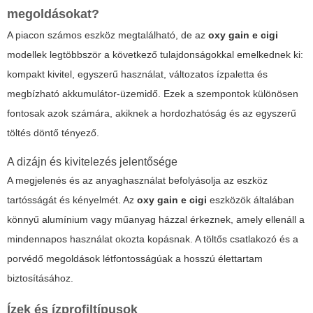
megoldásokat?
A piacon számos eszköz megtalálható, de az
oxy gain e cigi
modellek legtöbbször a következő tulajdonságokkal emelkednek ki:
kompakt kivitel, egyszerű használat, változatos ízpaletta és
megbízható akkumulátor-üzemidő. Ezek a szempontok különösen
fontosak azok számára, akiknek a hordozhatóság és az egyszerű
töltés döntő tényező.
A dizájn és kivitelezés jelentősége
A megjelenés és az anyaghasználat befolyásolja az eszköz
tartósságát és kényelmét. Az
oxy gain e cigi
eszközök általában
könnyű alumínium vagy műanyag házzal érkeznek, amely ellenáll a
mindennapos használat okozta kopásnak. A töltős csatlakozó és a
porvédő megoldások létfontosságúak a hosszú élettartam
biztosításához.
Ízek és ízprofiltípusok