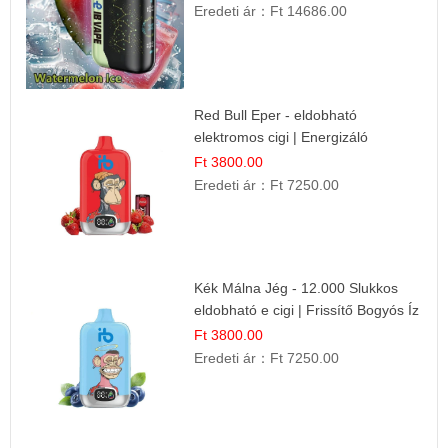
Eredeti ár：
Ft 14686.00
Red Bull Eper - eldobható
elektromos cigi | Energizáló
Gyümölcs Íz
Ft 3800.00
Eredeti ár：
Ft 7250.00
Kék Málna Jég - 12.000 Slukkos
eldobható e cigi | Frissítő Bogyós Íz
Ft 3800.00
Eredeti ár：
Ft 7250.00