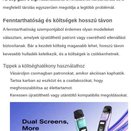
megfelelő tárolás egyszerűen megoldja a legtöbb problémát.
Fenntarthatóság és költségek hosszú távon
A fenntarthatóság szempontjából érdemes olyan modelleket
választani, amelyek újratölthető patront vagy cserélhető ellenállást
biztosítanak. Bár a kezdeti költség magasabb lehet, hosszú távon
kevesebb hulladék keletkezik, és a költségek is csökkenhetnek.
Tippek a költséghatékony használathoz
Vásároljon csomagban patronokat, amikor akciósan kaphatók.
Tartsa karban az eszközt és a csatlakozókat, hogy
meghosszabbítsa az élettartamot.
Keressen újratölthető vagy utántöltő kompatibilis megoldásokat.