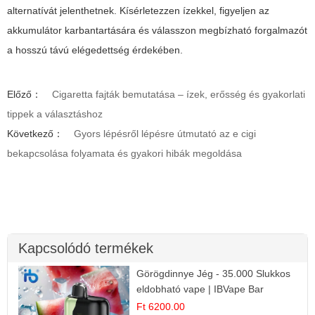
alternatívát jelenthetnek. Kísérletezzen ízekkel, figyeljen az
akkumulátor karbantartására és válasszon megbízható forgalmazót
a hosszú távú elégedettség érdekében.
Előző：
Cigaretta fajták bemutatása – ízek, erősség és gyakorlati
tippek a választáshoz
Következő：
Gyors lépésről lépésre útmutató az e cigi
bekapcsolása folyamata és gyakori hibák megoldása
Kapcsolódó termékek
Görögdinnye Jég - 35.000 Slukkos
eldobható vape | IBVape Bar
Frissítő Nyári Íz
Ft 6200.00