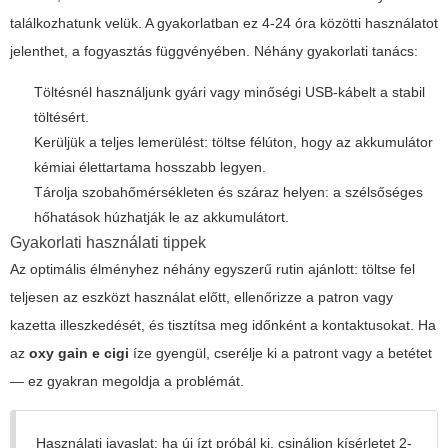
találkozhatunk velük. A gyakorlatban ez 4-24 óra közötti használatot
jelenthet, a fogyasztás függvényében. Néhány gyakorlati tanács:
Töltésnél használjunk gyári vagy minőségi USB-kábelt a stabil
töltésért.
Kerüljük a teljes lemerülést: töltse félúton, hogy az akkumulátor
kémiai élettartama hosszabb legyen.
Tárolja szobahőmérsékleten és száraz helyen: a szélsőséges
hőhatások húzhatják le az akkumulátort.
Gyakorlati használati tippek
Az optimális élményhez néhány egyszerű rutin ajánlott: töltse fel
teljesen az eszközt használat előtt, ellenőrizze a patron vagy
kazetta illeszkedését, és tisztítsa meg időnként a kontaktusokat. Ha
az
oxy gain e cigi
íze gyengül, cserélje ki a patront vagy a betétet
— ez gyakran megoldja a problémát.
Használati javaslat: ha új ízt próbál ki, csináljon kísérletet 2-