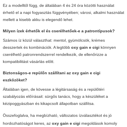
Ez a modelltől függ, de általában 4 és 24 óra közötti használat
érhető el a napi fogyasztás függvényében; városi, alkalmi használat
mellett a kisebb akku is elegendő lehet.
Milyen ízek érhetők el és cserélhetőek-e a patrontípusok?
Számos íz közül választhat: mentol, gyümölcsök, krémes
desszertek és kombinációk. A legtöbb
oxy gain e cigi
könnyen
cserélhető patronrendszerrel rendelkezik, de ellenőrizze a
kompatibilitást vásárlás előtt.
Biztonságos-e repülőn szállítani az
oxy gain e cigi
eszközöket?
Általában igen, de kövesse a légitársaság és a repülőtéri
szabályozás előírásait: sürgős tanács, hogy a készüléket a
kézipoggyászban és kikapcsolt állapotban szállítsa.
Összefoglalva, ha megbízható, változatos ízválasztékot és jó
hordozhatóságot keres, az
oxy gain e cigi
megoldások komoly