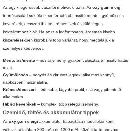
Az egyik legerősebb vásárlói motiváció az íz. Az
oxy gain e cigi
termékcsalád sokféle ízben érhető el: frissítő mentol, gyümölcsös
keverékek, desszert ihlette krémes ízek és különleges
koktélkompozíciók. Ha az íz a legfontosabb, érdemes kisebb
kiszerelésekben kipróbálni több variánst, hogy megtaláljuk a
személyes kedvencet.
Mentolos/menta
– hűsítő élmény, gyakori választás a frissítő hatás
miatt.
Gyümölcsös
– bogyós és citrusos jegyek, alkalmas könnyű,
napközbeni használatra.
Krémes/desszert
– édesebb, lágyabb profil, esti vagy pihentető
alkalmakra.
Hibrid keverékek
– komplex, több rétegű ízélmény.
Üzemidő, töltés és akkumulátor tippek
Az
oxy gain e cigi
akkumulátor kapacitása modellekenként
változik; általában 300 mAh és 1200 mAh közötti tartományban