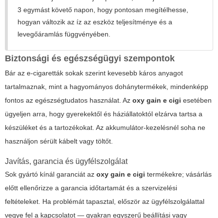
3 egymást követő napon, hogy pontosan megítélhesse,
hogyan változik az íz az eszköz teljesítménye és a
levegőáramlás függvényében.
Biztonsági és egészségügyi szempontok
Bár az e-cigaretták sokak szerint kevesebb káros anyagot
tartalmaznak, mint a hagyományos dohánytermékek, mindenképp
fontos az egészségtudatos használat. Az
oxy gain e cigi
esetében
ügyeljen arra, hogy gyerekektől és háziállatoktól elzárva tartsa a
készüléket és a tartozékokat. Az akkumulátor-kezelésnél soha ne
használjon sérült kábelt vagy töltőt.
Javítás, garancia és ügyfélszolgálat
Sok gyártó kínál garanciát az
oxy gain e cigi
termékekre; vásárlás
előtt ellenőrizze a garancia időtartamát és a szervizelési
feltételeket. Ha problémát tapasztal, először az ügyfélszolgálattal
vegye fel a kapcsolatot — gyakran egyszerű beállítási vagy