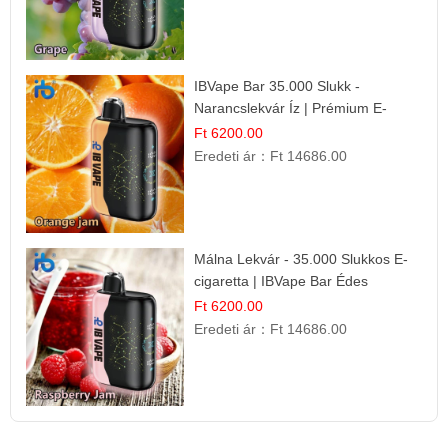
IBVape Bar 35.000 Slukk -
Narancslekvár Íz | Prémium E-
cigaretta
Ft 6200.00
Eredeti ár：
Ft 14686.00
Málna Lekvár - 35.000 Slukkos E-
cigaretta | IBVape Bar Édes
Gyümölcs Íz
Ft 6200.00
Eredeti ár：
Ft 14686.00