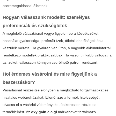
cseremegoldással élhetnek.
Hogyan válasszunk modellt: személyes
preferenciák és szükségletek
A megfelelő választásnál vegye figyelembe a következőket:
használat gyakorisága, preferált ízek, töltési lehetőségek és a
készülék mérete. Ha gyakran van úton, a nagyobb akkumulátorral
rendelkező modellek praktikusabbak. Ha viszont inkább váltogatná
az ízeket, válasszon könnyen cserélhető patron-rendszert.
Hol érdemes vásárolni és mire figyeljünk a
beszerzéskor?
Vásárlásnál részesítse előnyben a megbízható forgalmazókat és
hivatalos webáruházakat. Ellenőrizze a termék hitelességét,
olvassa el a vásárlói véleményeket és keressen részletes
termékleírást. Az
oxy gain e cigi
márkanevet tartalmazó