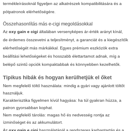
termékleírásoknál figyeljen az alkatrészek kompatibilitására és a
pótpatronok elérhetőségére.
Összehasonlítás más e-cigi megoldásokkal
Az
oxy gain e cigi
általában versenyképes ár-érték arányt kínál,
de érdemes összevetni a teljesítményt, a garanciát és a kiegészítők
elérhetőségét más márkákkal. Egyes prémium eszközök extra
beállítási lehetőségeket és hosszabb élettartamot adnak, míg a
belépő szintű opciók kompaktabbak és könnyebben kezelhetők.
Tipikus hibák és hogyan kerülhetjük el őket
Nem megfelelő töltő használata: mindig a gyári vagy ajánlott töltőt
használjuk.
Karakterisztika figyelmen kívül hagyása: ha túl gyakran húzza, a
patron gyorsabban kophat.
Nem megfelelő tárolás: magas hő és nedvesség rontja az
ízminőséget és az akkumulátort.
Az
oxy gain e cigi
használatánál a rendszeres karbantartás és a