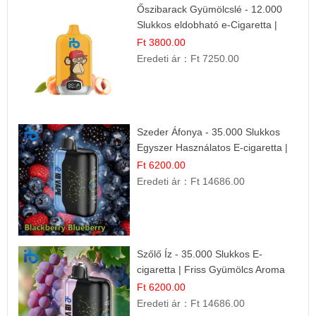
Őszibarack Gyümölcslé - 12.000
Slukkos eldobható e-Cigaretta |
Friss Gyümölcs Íz
Ft 3800.00
Eredeti ár：
Ft 7250.00
Szeder Áfonya - 35.000 Slukkos
Egyszer Használatos E-cigaretta |
Prémium Ízélmény
Ft 6200.00
Eredeti ár：
Ft 14686.00
Szőlő Íz - 35.000 Slukkos E-
cigaretta | Friss Gyümölcs Aroma
Ft 6200.00
Eredeti ár：
Ft 14686.00