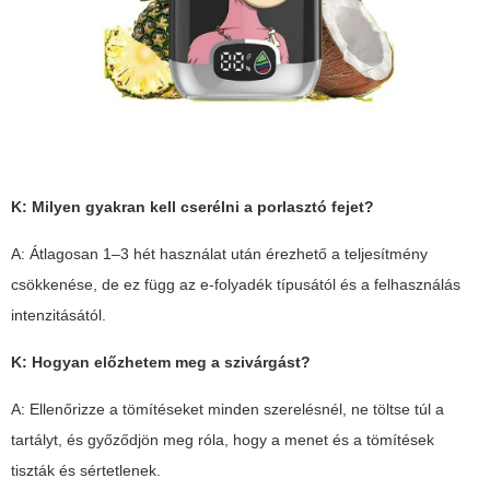
K: Milyen gyakran kell cserélni a porlasztó fejet?
A: Átlagosan 1–3 hét használat után érezhető a teljesítmény
csökkenése, de ez függ az e-folyadék típusától és a felhasználás
intenzitásától.
K: Hogyan előzhetem meg a szivárgást?
A: Ellenőrizze a tömítéseket minden szerelésnél, ne töltse túl a
tartályt, és győződjön meg róla, hogy a menet és a tömítések
tiszták és sértetlenek.