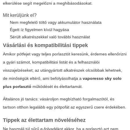
elkerülése segít megelőzni a meghibásodásokat.
Mit kerüljünk el?
Nem megfelelő töltő vagy akkumulátor használata
Égett íz figyelmen kívül hagyása
Sérült alkatrészekkel való további használat
Vásárlási és kompatibilitási tippek
Amikor pótfejet vagy teljes porlasztót keresünk, érdemes ellenőrizni
a gyári számot, kompatibilitási listát és a felhasználói
visszajelzéseket; az utángyártott alkatrészek olcsóbbak lehetnek,
de minőségük eltérő, ami befolyásolhatja a
vaporesso sky solo
plus porlasztó
működését és élettartamát.
Általános jó tanács: vásároljon megbízható forgalmazótól, és
tartson otthon legalább egy pótpofát az egyszerű csere érdekében.
Tippek az élettartam növeléséhez
Ne használj túl sűrű e-folyadékot akkor, ha a porlasztó azt nem