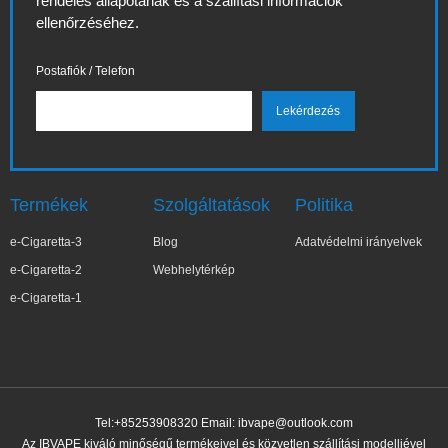
rendelés állapotának és a szállítási információk
ellenőrzéséhez.
Postafiók / Telefon
Termékek
Szolgáltatások
Politika
e-Cigaretta-3
Blog
Adatvédelmi irányelvek
e-Cigaretta-2
Webhelytérkép
e-Cigaretta-1
Tel:+85253908320 Email:
ibvape@outlook.com
Az IBVAPE kiváló minőségű termékeivel és közvetlen szállítási modelljével