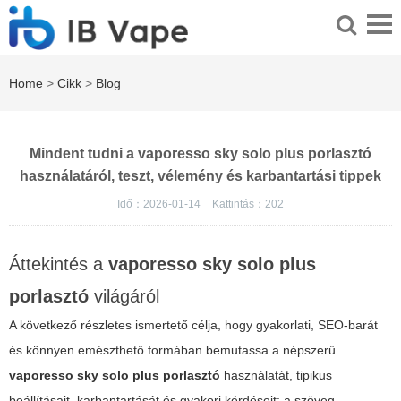
Home
>
Cikk
>
Blog
Mindent tudni a vaporesso sky solo plus porlasztó
használatáról, teszt, vélemény és karbantartási tippek
Idő：2026-01-14
Kattintás：
202
Áttekintés a
vaporesso sky solo plus
porlasztó
világáról
A következő részletes ismertető célja, hogy gyakorlati, SEO-barát
és könnyen emészthető formában bemutassa a népszerű
vaporesso sky solo plus porlasztó
használatát, tipikus
beállításait, karbantartását és gyakori kérdéseit; a szöveg