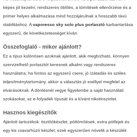
képes jól kezelni; rendszeres öblítés, a tömítések ellenőrzése és a
primer helyes alkalmazása mind hozzájárulnak a hosszabb távú
stabilitáshoz. A
vaporesso sky solo plus porlasztó
karbantartása
egyszerű, de következetességet kíván.
Összefoglaló - mikor ajánlott?
Ez a típus különösen azoknak ajánlott, akik megbízható, könnyen
szervizelhető porlasztót keresnek alkalmi vagy rendszeres
használatra; ha fontos az egyszerű csere, jó ízátadás és széles
teljesítménytartomány, akkor a választás jó eséllyel megfelel az
elvárásoknak. A döntésnél vegye figyelembe a saját használati
szokásokat, az e-folyadék típusát és a kívánt nikotinszintet.
Hasznos kiegészítők
Ajánlott tartozékok: tisztítókészlet, póttömítések, extra pótfejek és
egy kis csavarhúzó készlet; ezek egyszerűen növelik a készülék