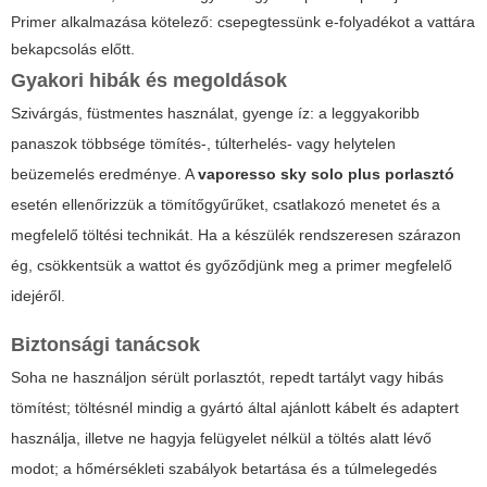
Primer alkalmazása kötelező: csepegtessünk e-folyadékot a vattára
bekapcsolás előtt.
Gyakori hibák és megoldások
Szivárgás, füstmentes használat, gyenge íz: a leggyakoribb
panaszok többsége tömítés-, túlterhelés- vagy helytelen
beüzemelés eredménye. A
vaporesso sky solo plus porlasztó
esetén ellenőrizzük a tömítőgyűrűket, csatlakozó menetet és a
megfelelő töltési technikát. Ha a készülék rendszeresen szárazon
ég, csökkentsük a wattot és győződjünk meg a primer megfelelő
idejéről.
Biztonsági tanácsok
Soha ne használjon sérült porlasztót, repedt tartályt vagy hibás
tömítést; töltésnél mindig a gyártó által ajánlott kábelt és adaptert
használja, illetve ne hagyja felügyelet nélkül a töltés alatt lévő
modot; a hőmérsékleti szabályok betartása és a túlmelegedés