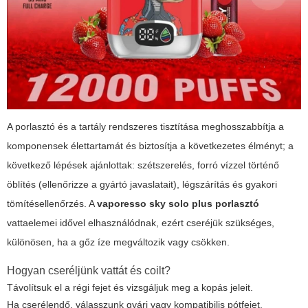
A porlasztó és a tartály rendszeres tisztítása meghosszabbítja a
komponensek élettartamát és biztosítja a következetes élményt; a
következő lépések ajánlottak: szétszerelés, forró vízzel történő
öblítés (ellenőrizze a gyártó javaslatait), légszárítás és gyakori
tömítésellenőrzés. A
vaporesso sky solo plus porlasztó
vattaelemei idővel elhasználódnak, ezért cseréjük szükséges,
különösen, ha a gőz íze megváltozik vagy csökken.
Hogyan cseréljünk vattát és coilt?
Távolítsuk el a régi fejet és vizsgáljuk meg a kopás jeleit.
Ha cserélendő, válasszunk gyári vagy kompatibilis pótfejet.