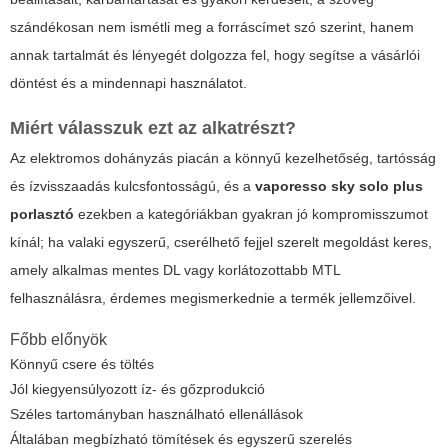
szándékosan nem ismétli meg a forráscímet szó szerint, hanem
annak tartalmát és lényegét dolgozza fel, hogy segítse a vásárlói
döntést és a mindennapi használatot.
Miért válasszuk ezt az alkatrészt?
Az elektromos dohányzás piacán a könnyű kezelhetőség, tartósság
és ízvisszaadás kulcsfontosságú, és a
vaporesso sky solo plus
porlasztó
ezekben a kategóriákban gyakran jó kompromisszumot
kínál; ha valaki egyszerű, cserélhető fejjel szerelt megoldást keres,
amely alkalmas mentes DL vagy korlátozottabb MTL
felhasználásra, érdemes megismerkednie a termék jellemzőivel.
Főbb előnyök
Könnyű csere és töltés
Jól kiegyensúlyozott íz- és gőzprodukció
Széles tartományban használható ellenállások
Általában megbízható tömítések és egyszerű szerelés