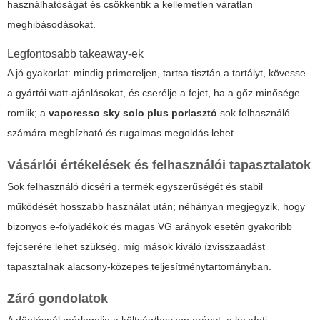
használhatóságát és csökkentik a kellemetlen váratlan
meghibásodásokat.
Legfontosabb takeaway-ek
A jó gyakorlat: mindig primereljen, tartsa tisztán a tartályt, kövesse
a gyártói watt-ajánlásokat, és cserélje a fejet, ha a gőz minősége
romlik; a
vaporesso sky solo plus porlasztó
sok felhasználó
számára megbízható és rugalmas megoldás lehet.
Vásárlói értékelések és felhasználói tapasztalatok
Sok felhasználó dicséri a termék egyszerűségét és stabil
működését hosszabb használat után; néhányan megjegyzik, hogy
bizonyos e-folyadékok és magas VG arányok esetén gyakoribb
fejcserére lehet szükség, míg mások kiváló ízvisszaadást
tapasztalnak alacsony-közepes teljesítménytartományban.
Záró gondolatok