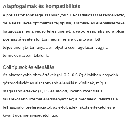
Alapfogalmak és kompatibilitás
A porlasztók többsége szabványos 510-csatlakozással rendelkezik,
de a készülékre optimalizált fej típusa, áramlás- és ellenállásértéke
határozza meg a végső teljesítményt; a
vaporesso sky solo plus
porlasztó
esetén fontos megismerni a gyártó ajánlott
teljesítménytartományát, amelyet a csomagoláson vagy a
termékleírásban találunk.
Coil típusok és ellenállás
Az alacsonyabb ohm-értékek (pl. 0,2–0,6 Ω) általában nagyobb
gőzprodukciót és alacsonyabb ellenállást kínálnak, míg a
magasabb értékek (1,0 Ω és afölött) inkább ízcentrikus,
takarékosabb üzemet eredményeznek; a megfelelő választás a
felhasználói preferenciától, az e-folyadék nikotinértékétől és a
kívánt gőz mennyiségétől függ.