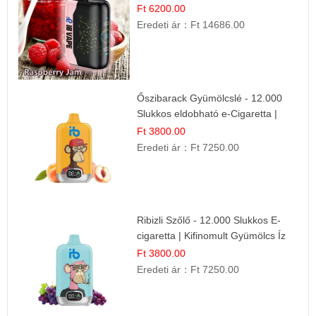
Gyümölcs Íz
Ft 6200.00
Eredeti ár：
Ft 14686.00
Őszibarack Gyümölcslé - 12.000
Slukkos eldobható e-Cigaretta |
Friss Gyümölcs Íz
Ft 3800.00
Eredeti ár：
Ft 7250.00
Ribizli Szőlő - 12.000 Slukkos E-
cigaretta | Kifinomult Gyümölcs Íz
Ft 3800.00
Eredeti ár：
Ft 7250.00