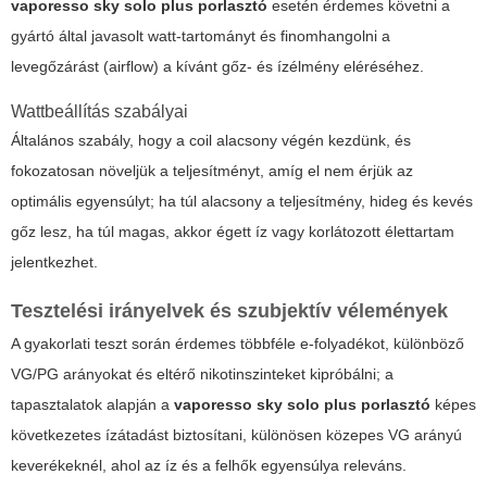
vaporesso sky solo plus porlasztó
esetén érdemes követni a
gyártó által javasolt watt-tartományt és finomhangolni a
levegőzárást (airflow) a kívánt gőz- és ízélmény eléréséhez.
Wattbeállítás szabályai
Általános szabály, hogy a coil alacsony végén kezdünk, és
fokozatosan növeljük a teljesítményt, amíg el nem érjük az
optimális egyensúlyt; ha túl alacsony a teljesítmény, hideg és kevés
gőz lesz, ha túl magas, akkor égett íz vagy korlátozott élettartam
jelentkezhet.
Tesztelési irányelvek és szubjektív vélemények
A gyakorlati teszt során érdemes többféle e-folyadékot, különböző
VG/PG arányokat és eltérő nikotinszinteket kipróbálni; a
tapasztalatok alapján a
vaporesso sky solo plus porlasztó
képes
következetes ízátadást biztosítani, különösen közepes VG arányú
keverékeknél, ahol az íz és a felhők egyensúlya releváns.