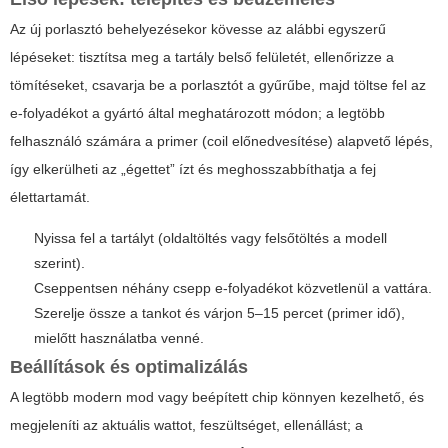
Az új porlasztó behelyezésekor kövesse az alábbi egyszerű
lépéseket: tisztítsa meg a tartály belső felületét, ellenőrizze a
tömítéseket, csavarja be a porlasztót a gyűrűbe, majd töltse fel az
e-folyadékot a gyártó által meghatározott módon; a legtöbb
felhasználó számára a primer (coil előnedvesítése) alapvető lépés,
így elkerülheti az „égettet” ízt és meghosszabbíthatja a fej
élettartamát.
Nyissa fel a tartályt (oldaltöltés vagy felsőtöltés a modell
szerint).
Cseppentsen néhány csepp e-folyadékot közvetlenül a vattára.
Szerelje össze a tankot és várjon 5–15 percet (primer idő),
mielőtt használatba venné.
Beállítások és optimalizálás
A legtöbb modern mod vagy beépített chip könnyen kezelhető, és
megjeleníti az aktuális wattot, feszültséget, ellenállást; a