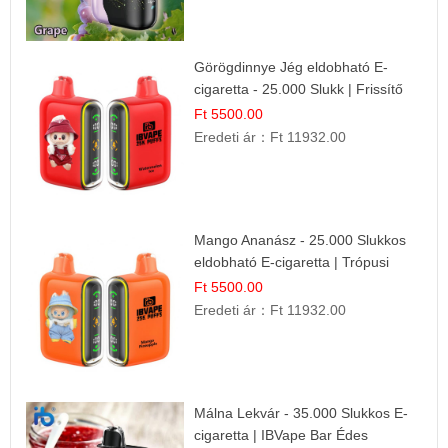
Görögdinnye Jég eldobható E-
cigaretta - 25.000 Slukk | Frissítő
Nyári Íz
Ft 5500.00
Eredeti ár：
Ft 11932.00
Mango Ananász - 25.000 Slukkos
eldobható E-cigaretta | Trópusi
Ízélmény
Ft 5500.00
Eredeti ár：
Ft 11932.00
Málna Lekvár - 35.000 Slukkos E-
cigaretta | IBVape Bar Édes