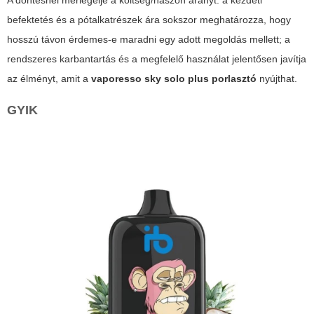
A döntésnél mérlegelje a költség/haszon arányt: a kezdeti
befektetés és a pótalkatrészek ára sokszor meghatározza, hogy
hosszú távon érdemes-e maradni egy adott megoldás mellett; a
rendszeres karbantartás és a megfelelő használat jelentősen javítja
az élményt, amit a
vaporesso sky solo plus porlasztó
nyújthat.
GYIK