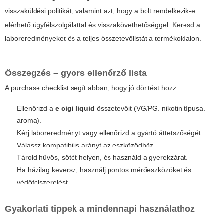
visszaküldési politikát, valamint azt, hogy a bolt rendelkezik-e
elérhető ügyfélszolgálattal és visszakövethetőséggel. Keresd a
laboreredményeket és a teljes összetevőlistát a termékoldalon.
Összegzés – gyors ellenőrző lista
A purchase checklist segít abban, hogy jó döntést hozz:
Ellenőrizd a
e cigi liquid
összetevőit (VG/PG, nikotin típusa,
aroma).
Kérj laboreredményt vagy ellenőrizd a gyártó áttetszőségét.
Válassz kompatibilis arányt az eszközödhöz.
Tárold hűvös, sötét helyen, és használd a gyerekzárat.
Ha házilag keversz, használj pontos mérőeszközöket és
védőfelszerelést.
Gyakorlati tippek a mindennapi használathoz