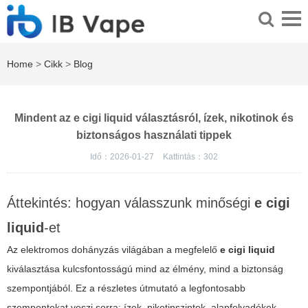
Home
>
Cikk
>
Blog
Mindent az e cigi liquid választásról, ízek, nikotinok és
biztonságos használati tippek
Idő：2026-01-27
Kattintás：
302
Áttekintés: hogyan válasszunk minőségi
e cigi
liquid
-et
Az elektromos dohányzás világában a megfelelő
e cigi liquid
kiválasztása kulcsfontosságú mind az élmény, mind a biztonság
szempontjából. Ez a részletes útmutató a legfontosabb
szempontokat veszi sorra: ízek, nikotinszintek, alapfolyadékok