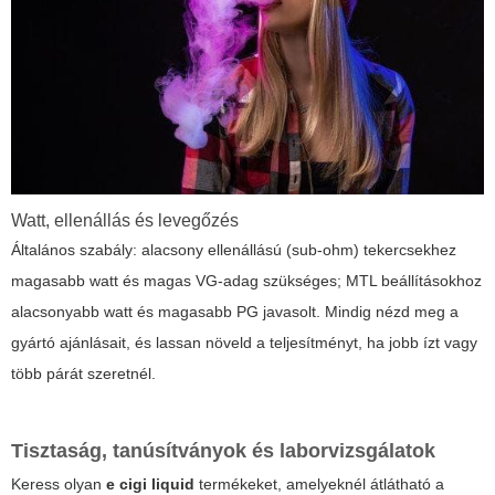
Watt, ellenállás és levegőzés
Általános szabály: alacsony ellenállású (sub-ohm) tekercsekhez
magasabb watt és magas VG-adag szükséges; MTL beállításokhoz
alacsonyabb watt és magasabb PG javasolt. Mindig nézd meg a
gyártó ajánlásait, és lassan növeld a teljesítményt, ha jobb ízt vagy
több párát szeretnél.
Tisztaság, tanúsítványok és laborvizsgálatok
Keress olyan
e cigi liquid
termékeket, amelyeknél átlátható a