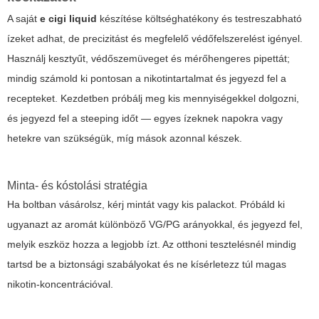
A saját
e cigi liquid
készítése költséghatékony és testreszabható
ízeket adhat, de precizitást és megfelelő védőfelszerelést igényel.
Használj kesztyűt, védőszemüveget és mérőhengeres pipettát;
mindig számold ki pontosan a nikotintartalmat és jegyezd fel a
recepteket. Kezdetben próbálj meg kis mennyiségekkel dolgozni,
és jegyezd fel a steeping időt — egyes ízeknek napokra vagy
hetekre van szükségük, míg mások azonnal készek.
Minta- és kóstolási stratégia
Ha boltban vásárolsz, kérj mintát vagy kis palackot. Próbáld ki
ugyanazt az aromát különböző VG/PG arányokkal, és jegyezd fel,
melyik eszköz hozza a legjobb ízt. Az otthoni tesztelésnél mindig
tartsd be a biztonsági szabályokat és ne kísérletezz túl magas
nikotin-koncentrációval.