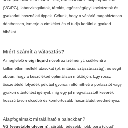
(VG/PG), laborvizsgálatok, tárolás, egészségügyi kockázatok és
gyakorlati használati tippek. Célunk, hogy a vásárló magabiztosan
dönthessen, ismerje a címkéket és el tudja kerülni a gyakori
hibákat.
Miért számít a választás?
A megfelelő
e cigi liquid
növeli az ízélményt, csökkenti a
kellemetlen mellékhatásokat (pl. irritáció, szájszárazság), és segít
abban, hogy a készüléked optimálisan működjön. Egy rossz
összetételű folyadék például gyorsan eltömítheti a porlasztót vagy
gyakori utántöltést igényel, míg egy jól megválasztott keverék
hosszú távon olcsóbb és komfortosabb használatot eredményez.
Alapfogalmak: mi található a palackban?
VG (vegetable glycerin)
: sűrűbb, édesebb, jobb pára (cloud)