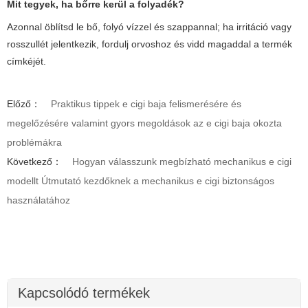
Mit tegyek, ha bőrre kerül a folyadék?
Azonnal öblítsd le bő, folyó vízzel és szappannal; ha irritáció vagy
rosszullét jelentkezik, fordulj orvoshoz és vidd magaddal a termék
címkéjét.
Előző：
Praktikus tippek e cigi baja felismerésére és
megelőzésére valamint gyors megoldások az e cigi baja okozta
problémákra
Következő：
Hogyan válasszunk megbízható mechanikus e cigi
modellt Útmutató kezdőknek a mechanikus e cigi biztonságos
használatához
Kapcsolódó termékek