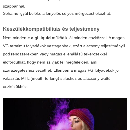
szappannal.
Soha ne igyál belőle: a lenyelés súlyos mérgezést okozhat.
Készülékkompatibilitás és teljesítmény
Nem minden
e cigi liquid
működik jól minden eszközzel. A magas
VG tartalmú folyadékok vastagabbak, ezért alacsony teljesítményű
pod rendszerekben vagy magas ellenállású tekercsekkel
előfordulhat, hogy nem szívják fel megfelelően, ami
szárazégetéshez vezethet. Ellenben a magas PG folyadékok jó
választás MTL (mouth-to-lung) stílushoz és alacsony wattú
eszközökhöz.