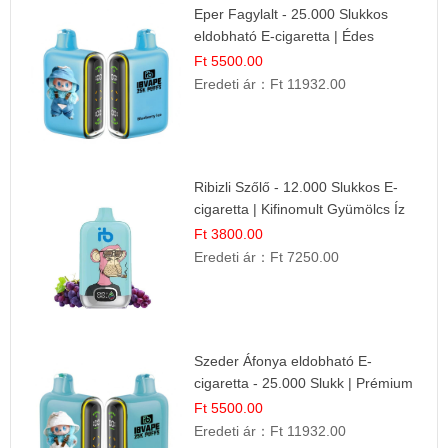
Eper Fagylalt - 25.000 Slukkos
eldobható E-cigaretta | Édes
Desszert Íz
Ft 5500.00
Eredeti ár：
Ft 11932.00
Ribizli Szőlő - 12.000 Slukkos E-
cigaretta | Kifinomult Gyümölcs Íz
Ft 3800.00
Eredeti ár：
Ft 7250.00
Szeder Áfonya eldobható E-
cigaretta - 25.000 Slukk | Prémium
Gyümölcs Íz
Ft 5500.00
Eredeti ár：
Ft 11932.00