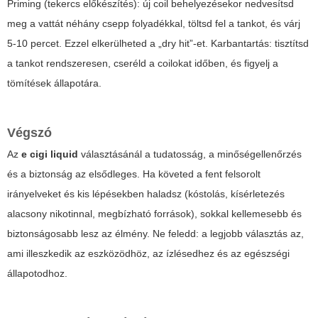
Priming (tekercs előkészítés): új coil behelyezésekor nedvesítsd
meg a vattát néhány csepp folyadékkal, töltsd fel a tankot, és várj
5-10 percet. Ezzel elkerülheted a „dry hit”-et. Karbantartás: tisztítsd
a tankot rendszeresen, cseréld a coilokat időben, és figyelj a
tömítések állapotára.
Végszó
Az
e cigi liquid
választásánál a tudatosság, a minőségellenőrzés
és a biztonság az elsődleges. Ha követed a fent felsorolt
irányelveket és kis lépésekben haladsz (kóstolás, kísérletezés
alacsony nikotinnal, megbízható források), sokkal kellemesebb és
biztonságosabb lesz az élmény. Ne feledd: a legjobb választás az,
ami illeszkedik az eszközödhöz, az ízlésedhez és az egészségi
állapotodhoz.