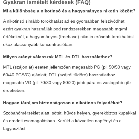
Gyakran ismételt kérdések (FAQ)
Mi a különbség a nikotinsó és a hagyományos nikotin között?
A nikotinsó simább torokhatást ad és gyorsabban felszívódhat,
ezért gyakran használják pod rendszerekben magasabb mg/ml
értékeknél; a hagyományos (freebase) nikotin erősebb torokhatást
okoz alacsonyabb koncentrációban.
Milyen arányt válasszak MTL és DTL használathoz?
MTL (szájon át) esetén jellemzően magasabb PG (pl. 50/50 vagy
60/40 PG/VG) ajánlott; DTL (szájról tüdőre) használathoz
magasabb VG (pl. 70/30 vagy 80/20) jobb pára és vastagabb gőz
érdekében.
Hogyan tároljam biztonságosan a nikotinos folyadékot?
Szobahőmérséklet alatt, sötét, hűvös helyen, gyerekbiztos kupakkal
és eredeti csomagolásban. Kerüld a közvetlen napfényt és a
fagyasztást.