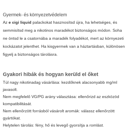
Gyermek- és környezetvédelem
Az
e cigi liquid
palackokat hasznosítsd újra, ha lehetséges, és
semmisítsd meg a nikotinos maradékot biztonságos módon. Soha
ne öntsd le a csatornába a maradék folyadékot, mert az környezeti
kockázatot jelenthet. Ha kisgyermek van a háztartásban, különösen
figyelj a biztonságos tárolásra.
Gyakori hibák és hogyan kerüld el őket
Túl nagy nikotinadag vásárlása: kezdőknek alacsonyabb mg/ml
javasolt.
Nem megfelelő VG/PG arány választása: ellenőrizd az eszközöd
kompatibilitását.
Nem ellenőrzött forrásból vásárolt aromák: válassz ellenőrzött
gyártókat.
Helytelen tárolás: fény, hő és levegő gyorsítja a romlást.