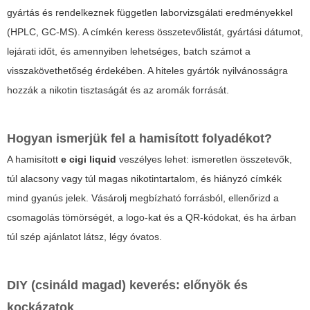
gyártás és rendelkeznek független laborvizsgálati eredményekkel
(HPLC, GC-MS). A címkén keress összetevőlistát, gyártási dátumot,
lejárati időt, és amennyiben lehetséges, batch számot a
visszakövethetőség érdekében. A hiteles gyártók nyilvánosságra
hozzák a nikotin tisztaságát és az aromák forrását.
Hogyan ismerjük fel a hamisított folyadékot?
A hamisított
e cigi liquid
veszélyes lehet: ismeretlen összetevők,
túl alacsony vagy túl magas nikotintartalom, és hiányzó címkék
mind gyanús jelek. Vásárolj megbízható forrásból, ellenőrizd a
csomagolás tömörségét, a logo-kat és a QR-kódokat, és ha árban
túl szép ajánlatot látsz, légy óvatos.
DIY (csináld magad) keverés: előnyök és
kockázatok