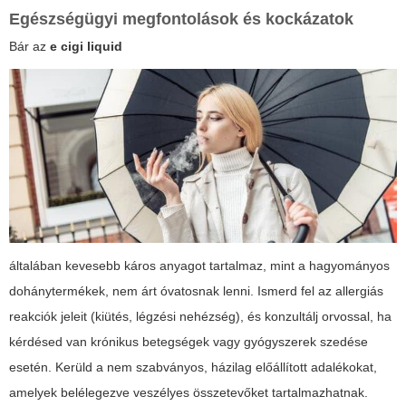
Egészségügyi megfontolások és kockázatok
Bár az
e cigi liquid
általában kevesebb káros anyagot tartalmaz, mint a hagyományos
dohánytermékek, nem árt óvatosnak lenni. Ismerd fel az allergiás
reakciók jeleit (kiütés, légzési nehézség), és konzultálj orvossal, ha
kérdésed van krónikus betegségek vagy gyógyszerek szedése
esetén. Kerüld a nem szabványos, házilag előállított adalékokat,
amelyek belélegezve veszélyes összetevőket tartalmazhatnak.