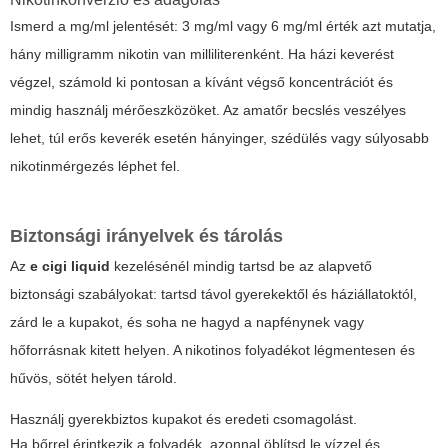
Ismerd a mg/ml jelentését: 3 mg/ml vagy 6 mg/ml érték azt mutatja,
hány milligramm nikotin van milliliterenként. Ha házi keverést
végzel, számold ki pontosan a kívánt végső koncentrációt és
mindig használj mérőeszközöket. Az amatőr becslés veszélyes
lehet, túl erős keverék esetén hányinger, szédülés vagy súlyosabb
nikotinmérgezés léphet fel.
Biztonsági irányelvek és tárolás
Az
e cigi liquid
kezelésénél mindig tartsd be az alapvető
biztonsági szabályokat: tartsd távol gyerekektől és háziállatoktól,
zárd le a kupakot, és soha ne hagyd a napfénynek vagy
hőforrásnak kitett helyen. A nikotinos folyadékot légmentesen és
hűvös, sötét helyen tárold.
Használj gyerekbiztos kupakot és eredeti csomagolást.
Ha bőrrel érintkezik a folyadék, azonnal öblítsd le vízzel és