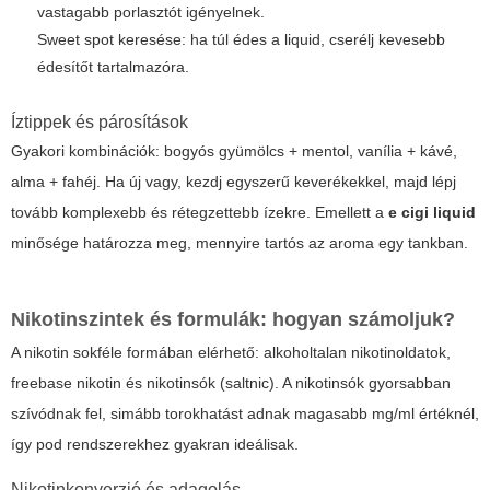
vastagabb porlasztót igényelnek.
Sweet spot keresése: ha túl édes a liquid, cserélj kevesebb
édesítőt tartalmazóra.
Íztippek és párosítások
Gyakori kombinációk: bogyós gyümölcs + mentol, vanília + kávé,
alma + fahéj. Ha új vagy, kezdj egyszerű keverékekkel, majd lépj
tovább komplexebb és rétegzettebb ízekre. Emellett a
e cigi liquid
minősége határozza meg, mennyire tartós az aroma egy tankban.
Nikotinszintek és formulák: hogyan számoljuk?
A nikotin sokféle formában elérhető: alkoholtalan nikotinoldatok,
freebase nikotin és nikotinsók (saltnic). A nikotinsók gyorsabban
szívódnak fel, simább torokhatást adnak magasabb mg/ml értéknél,
így pod rendszerekhez gyakran ideálisak.
Nikotinkonverzió és adagolás