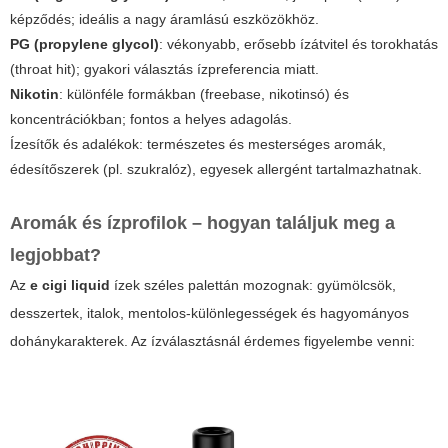
képződés; ideális a nagy áramlású eszközökhöz.
PG (propylene glycol)
: vékonyabb, erősebb ízátvitel és torokhatás
(throat hit); gyakori választás ízpreferencia miatt.
Nikotin
: különféle formákban (freebase, nikotinsó) és
koncentrációkban; fontos a helyes adagolás.
Ízesítők és adalékok: természetes és mesterséges aromák,
édesítőszerek (pl. szukralóz), egyesek allergént tartalmazhatnak.
Aromák és ízprofilok – hogyan találjuk meg a
legjobbat?
Az
e cigi liquid
ízek széles palettán mozognak: gyümölcsök,
desszertek, italok, mentolos-különlegességek és hagyományos
dohánykarakterek. Az ízválasztásnál érdemes figyelembe venni: