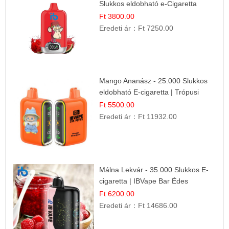
Slukkos eldobható e-Cigaretta
Ft 3800.00
Eredeti ár：
Ft 7250.00
Mango Ananász - 25.000 Slukkos
eldobható E-cigaretta | Trópusi
Ízélmény
Ft 5500.00
Eredeti ár：
Ft 11932.00
Málna Lekvár - 35.000 Slukkos E-
cigaretta | IBVape Bar Édes
Gyümölcs Íz
Ft 6200.00
Eredeti ár：
Ft 14686.00