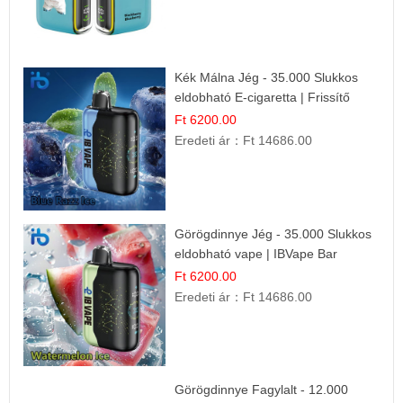
Kék Málna Jég - 35.000 Slukkos
eldobható E-cigaretta | Frissítő
Ízélmény
Ft 6200.00
Eredeti ár：
Ft 14686.00
Görögdinnye Jég - 35.000 Slukkos
eldobható vape | IBVape Bar
Frissítő Nyári Íz
Ft 6200.00
Eredeti ár：
Ft 14686.00
Görögdinnye Fagylalt - 12.000