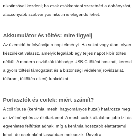
nikotinsóval kezdeni; ha csak csökkenteni szeretnéd a dohányzást,
alacsonyabb szabványos nikotin is elegendő lehet.
Akkumulátor és töltés: mire figyelj
Az üzemidő befolyásolja a napi élményt. Ha sokat vagy úton, olyan
készüléket válassz, amelyik legalább egy teljes napot kibír töltés
nélkül. A modern eszközök többsége USB-C töltést használ; keresd
a gyors töltési támogatást és a biztonsági védelem( rövidzárlat,
túláram, túltöltés elleni) funkciókat.
Porlasztók és coilek: miért számít?
A coil típusa (kerámia, mesh, hagyományos huzal) határozza meg
az ízélményt és az élettartamot. A mesh coilek általában jobb ízt és
egyenletes felfűtést adnak, míg a kerámia hosszabb élettartamú
lehet, de esetenként lassabban melegszik. Ügyelj a