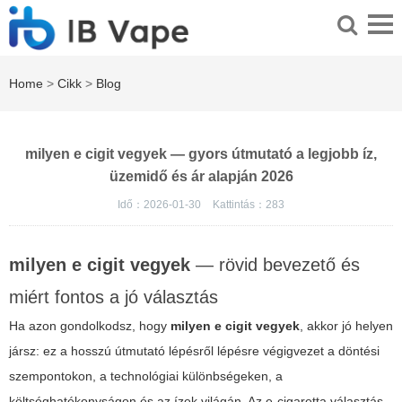
Home
>
Cikk
>
Blog
milyen e cigit vegyek — gyors útmutató a legjobb íz,
üzemidő és ár alapján 2026
Idő：2026-01-30
Kattintás：
283
milyen e cigit vegyek
— rövid bevezető és
miért fontos a jó választás
Ha azon gondolkodsz, hogy
milyen e cigit vegyek
, akkor jó helyen
jársz: ez a hosszú útmutató lépésről lépésre végigvezet a döntési
szempontokon, a technológiai különbségeken, a
költséghatékonyságon és az ízek világán. Az e-cigaretta választás