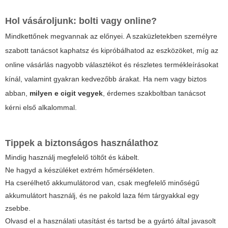
Hol vásároljunk: bolti vagy online?
Mindkettőnek megvannak az előnyei. A szaküzletekben személyre
szabott tanácsot kaphatsz és kipróbálhatod az eszközöket, míg az
online vásárlás nagyobb választékot és részletes termékleírásokat
kínál, valamint gyakran kedvezőbb árakat. Ha nem vagy biztos
abban,
milyen e cigit vegyek
, érdemes szakboltban tanácsot
kérni első alkalommal.
Tippek a biztonságos használathoz
Mindig használj megfelelő töltőt és kábelt.
Ne hagyd a készüléket extrém hőmérsékleten.
Ha cserélhető akkumulátorod van, csak megfelelő minőségű
akkumulátort használj, és ne pakold laza fém tárgyakkal egy
zsebbe.
Olvasd el a használati utasítást és tartsd be a gyártó által javasolt