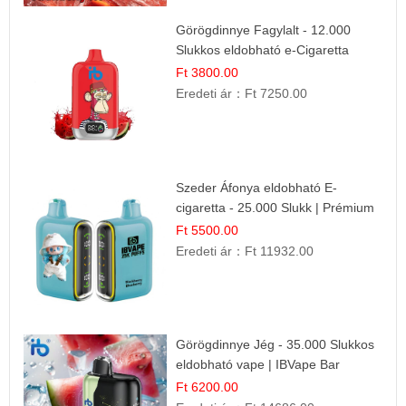
Görögdinnye Fagylalt - 12.000
Slukkos eldobható e-Cigaretta
Ft 3800.00
Eredeti ár：
Ft 7250.00
Szeder Áfonya eldobható E-
cigaretta - 25.000 Slukk | Prémium
Gyümölcs Íz
Ft 5500.00
Eredeti ár：
Ft 11932.00
Görögdinnye Jég - 35.000 Slukkos
eldobható vape | IBVape Bar
Frissítő Nyári Íz
Ft 6200.00