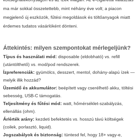
ma már sokkal összetettebb, mint néhány éve volt; a piacon
megjelenő új eszközök, fűtési megoldások és töltőanyagok miatt
érdemes tudatos vásárlóként dönteni.
Áttekintés: milyen szempontokat mérlegeljünk?
Típus és használati mód:
disposable (eldobható) vs. refill
(utántölthető) vs. mod/pod rendszerek.
Ízpreferenciák:
gyümölcs, desszert, mentol, dohány-alapú ízek —
melyik illik hozzád?
Üzemidő és akkumulátor:
beépített vagy cserélhető akku, töltési
sebesség, USB-C támogatás.
Teljesítmény és fűtési mód:
watt, hőmérséklet-szabályzás,
ellenállás (ohm).
Ár/érték arány:
kezdeti befektetés vs. hosszú távú költségek
(coilek, porlasztó, liquid).
Jogszabályok és biztonság:
tüntesd fel, hogy 18+ vagy-e,