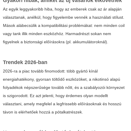
Gyakori hibák, amiket az új vásárlók elkövetnek
Az egyik leggyakoribb hiba, hogy az emberek csak az ár alapján
választanak, anélkül, hogy figyelembe vennék a használati stílust.
Mások alábecsülik a kompatibilitási problémákat: nem minden coil
vagy tank illik minden eszközhöz. Harmadrészt sokan nem
figyelnek a biztonsági előírásokra (pl. akkumulátoroknál).
Trendek 2026-ban
2026-ra a piac tovább finomodott: több gyártó kínál
energiahatékony, gyorsan töltődő eszközöket, a nikotinsó alapú
folyadékok népszerűsége tovább nőtt, és a szabályozói környezet
is szigorodott. Ez azt jelenti, hogy érdemes olyan modellt
választani, amely megfelel a legfrissebb előírásoknak és hosszú
távon is elérhetőek hozzá a pótalkatrészek.