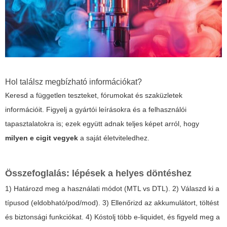
Hol találsz megbízható információkat?
Keresd a független teszteket, fórumokat és szaküzletek
információit. Figyelj a gyártói leírásokra és a felhasználói
tapasztalatokra is; ezek együtt adnak teljes képet arról, hogy
milyen e cigit vegyek
a saját életviteledhez.
Összefoglalás: lépések a helyes döntéshez
1) Határozd meg a használati módot (MTL vs DTL). 2) Válaszd ki a
típusod (eldobható/pod/mod). 3) Ellenőrizd az akkumulátort, töltést
és biztonsági funkciókat. 4) Kóstolj több e-liquidet, és figyeld meg a