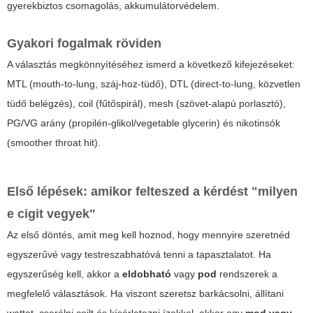
gyerekbiztos csomagolás, akkumulátorvédelem.
Gyakori fogalmak röviden
A választás megkönnyítéséhez ismerd a következő kifejezéseket:
MTL
(mouth-to-lung, száj-hoz-tüdő),
DTL
(direct-to-lung, közvetlen
tüdő belégzés),
coil
(fűtőspirál),
mesh
(szövet-alapú porlasztó),
PG/VG
arány (propilén-glikol/vegetable glycerin) és nikotinsók
(smoother throat hit).
Első lépések: amikor felteszed a kérdést "milyen
e cigit vegyek"
Az első döntés, amit meg kell hoznod, hogy mennyire szeretnéd
egyszerűvé vagy testreszabhatóvá tenni a tapasztalatot. Ha
egyszerűség kell, akkor a
eldobható
vagy
pod
rendszerek a
megfelelő választások. Ha viszont szeretsz barkácsolni, állítani