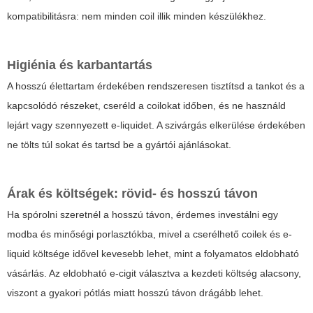
kompatibilitásra: nem minden coil illik minden készülékhez.
Higiénia és karbantartás
A hosszú élettartam érdekében rendszeresen tisztítsd a tankot és a
kapcsolódó részeket, cseréld a coilokat időben, és ne használd
lejárt vagy szennyezett e-liquidet. A szivárgás elkerülése érdekében
ne tölts túl sokat és tartsd be a gyártói ajánlásokat.
Árak és költségek: rövid- és hosszú távon
Ha spórolni szeretnél a hosszú távon, érdemes investálni egy
modba és minőségi porlasztókba, mivel a cserélhető coilek és e-
liquid költsége idővel kevesebb lehet, mint a folyamatos eldobható
vásárlás. Az eldobható e-cigit választva a kezdeti költség alacsony,
viszont a gyakori pótlás miatt hosszú távon drágább lehet.