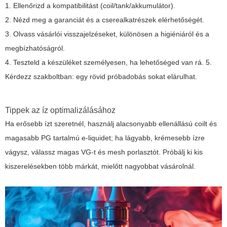
1. Ellenőrizd a kompatibilitást (coil/tank/akkumulátor).
2. Nézd meg a garanciát és a cserealkatrészek elérhetőségét.
3. Olvass vásárlói visszajelzéseket, különösen a higiéniáról és a
megbízhatóságról.
4. Teszteld a készüléket személyesen, ha lehetőséged van rá. 5.
Kérdezz szakboltban: egy rövid próbadobás sokat elárulhat.
Tippek az íz optimalizálásához
Ha erősebb ízt szeretnél, használj alacsonyabb ellenállású coilt és
magasabb PG tartalmú e-liquidet; ha lágyabb, krémesebb ízre
vágysz, válassz magas VG-t és mesh porlasztót. Próbálj ki kis
kiszerelésekben több márkát, mielőtt nagyobbat vásárolnál.