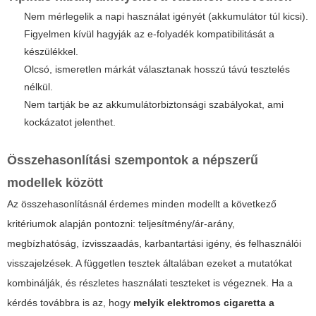
Nem mérlegelik a napi használat igényét (akkumulátor túl kicsi).
Figyelmen kívül hagyják az e-folyadék kompatibilitását a
készülékkel.
Olcsó, ismeretlen márkát választanak hosszú távú tesztelés
nélkül.
Nem tartják be az akkumulátorbiztonsági szabályokat, ami
kockázatot jelenthet.
Összehasonlítási szempontok a népszerű
modellek között
Az összehasonlításnál érdemes minden modellt a következő
kritériumok alapján pontozni: teljesítmény/ár-arány,
megbízhatóság, ízvisszaadás, karbantartási igény, és felhasználói
visszajelzések. A független tesztek általában ezeket a mutatókat
kombinálják, és részletes használati teszteket is végeznek. Ha a
kérdés továbbra is az, hogy
melyik elektromos cigaretta a