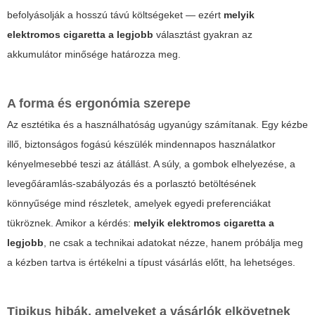
befolyásolják a hosszú távú költségeket — ezért
melyik
elektromos cigaretta a legjobb
választást gyakran az
akkumulátor minősége határozza meg.
A forma és ergonómia szerepe
Az esztétika és a használhatóság ugyanúgy számítanak. Egy kézbe
illő, biztonságos fogású készülék mindennapos használatkor
kényelmesebbé teszi az átállást. A súly, a gombok elhelyezése, a
levegőáramlás-szabályozás és a porlasztó betöltésének
könnyűsége mind részletek, amelyek egyedi preferenciákat
tükröznek. Amikor a kérdés:
melyik elektromos cigaretta a
legjobb
, ne csak a technikai adatokat nézze, hanem próbálja meg
a kézben tartva is értékelni a típust vásárlás előtt, ha lehetséges.
Tipikus hibák, amelyeket a vásárlók elkövetnek