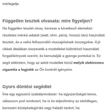
mérlegelje.
Független tesztek olvasata: mire figyeljen?
Ha független tesztet olvas, keresse a következő elemeket:
részletes mérési adatok (watt, ohm, pára), hosszú távú használati
tesztek, és a valós felhasználói visszajelzések összegzése. A jó
cikkek általában összevetik a modelleket különböző használati
forgatókönyvek szerint, és bemutatják a gyenge pontokat is. Ez
segít eldönteni, hogy az adott modellek közül
melyik elektromos
cigaretta a legjobb
az Ön konkrét igényeire.
Gyors döntési segédlet
Íme egy egyszerű szabályrendszer: ha egyszerűséget keres,
válasszon pod rendszert; ha íz és teljesítmény az elsődleges,
keressen középkategóriás vagy haladó tankot; ha