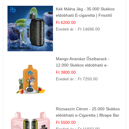
Kék Málna Jég - 35.000 Slukkos
eldobható E-cigaretta | Frissítő
Ízélmény
Ft 6200.00
Eredeti ár：
Ft 14686.00
Mango Ananász Őszibarack -
12.000 Slukkos eldobható e-
Cigaretta
Ft 3800.00
Eredeti ár：
Ft 7250.00
Rózsaszín Citrom - 25.000 Slukkos
eldobható e-Cigaretta | IBvape Bar
Ft 5500.00
Eredeti ár：
Ft 11932.00