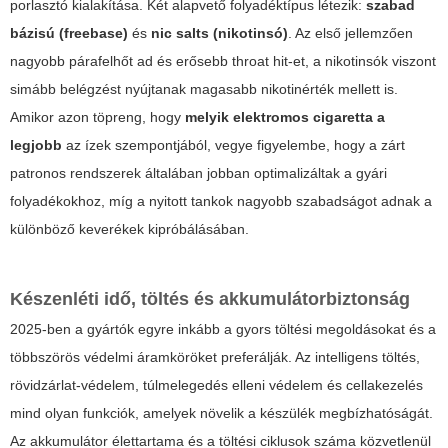
porlasztó kialakítása. Két alapvető folyadéktípus létezik:
szabad
bázisú (freebase)
és
nic salts (nikotinsó)
. Az első jellemzően
nagyobb párafelhőt ad és erősebb throat hit-et, a nikotinsók viszont
simább belégzést nyújtanak magasabb nikotinérték mellett is.
Amikor azon töpreng, hogy
melyik elektromos cigaretta a
legjobb
az ízek szempontjából, vegye figyelembe, hogy a zárt
patronos rendszerek általában jobban optimalizáltak a gyári
folyadékokhoz, míg a nyitott tankok nagyobb szabadságot adnak a
különböző keverékek kipróbálásában.
Készenléti idő, töltés és akkumulátorbiztonság
2025-ben a gyártók egyre inkább a gyors töltési megoldásokat és a
többszörös védelmi áramköröket preferálják. Az intelligens töltés,
rövidzárlat-védelem, túlmelegedés elleni védelem és cellakezelés
mind olyan funkciók, amelyek növelik a készülék megbízhatóságát.
Az akkumulátor élettartama és a töltési ciklusok száma közvetlenül