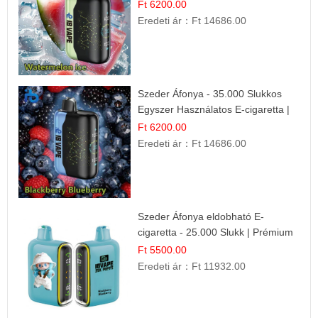
Frissítő Nyári Íz
Ft 6200.00
Eredeti ár：
Ft 14686.00
Szeder Áfonya - 35.000 Slukkos
Egyszer Használatos E-cigaretta |
Prémium Ízélmény
Ft 6200.00
Eredeti ár：
Ft 14686.00
Szeder Áfonya eldobható E-
cigaretta - 25.000 Slukk | Prémium
Gyümölcs Íz
Ft 5500.00
Eredeti ár：
Ft 11932.00