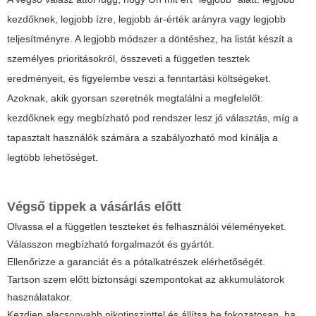
kezdőknek, legjobb ízre, legjobb ár-érték arányra vagy legjobb
teljesítményre. A legjobb módszer a döntéshez, ha listát készít a
személyes prioritásokról, összeveti a független tesztek
eredményeit, és figyelembe veszi a fenntartási költségeket.
Azoknak, akik gyorsan szeretnék megtalálni a megfelelőt:
kezdőknek egy megbízható pod rendszer lesz jó választás, míg a
tapasztalt használók számára a szabályozható mod kínálja a
legtöbb lehetőséget.
Végső tippek a vásárlás előtt
Olvassa el a független teszteket és felhasználói véleményeket.
Válasszon megbízható forgalmazót és gyártót.
Ellenőrizze a garanciát és a pótalkatrészek elérhetőségét.
Tartson szem előtt biztonsági szempontokat az akkumulátorok
használatakor.
Kezdjen alacsonyabb nikotinszinttel és állítsa be fokozatosan, ha