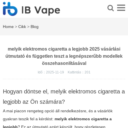
Home
>
Cikk
>
Blog
melyik elektromos cigaretta a legjobb 2025 vásárlási
útmutató és független teszt a legnépszerűbb modellek
összehasonlításával
Idő：2025-11-19
Kattintás：
201
Hogyan döntse el, melyik elektromos cigaretta a
legjobb az Ön számára?
A mai piacon rengeteg opció áll rendelkezésre, és a vásárlók
gyakran teszik fel a kérdést:
melyik elektromos cigaretta a
legjobb
? Ez az útmutató azért készült, hogy részletesen