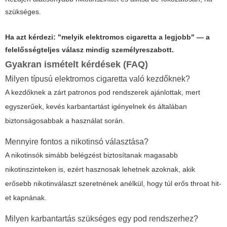
szükséges.
Ha azt kérdezi: "melyik elektromos cigaretta a legjobb" — a
felelősségteljes válasz mindig személyreszabott.
Gyakran ismételt kérdések (FAQ)
Milyen típusú elektromos cigaretta való kezdőknek?
A kezdőknek a zárt patronos pod rendszerek ajánlottak, mert
egyszerűek, kevés karbantartást igényelnek és általában
biztonságosabbak a használat során.
Mennyire fontos a nikotinsó választása?
A nikotinsók simább belégzést biztosítanak magasabb
nikotinszinteken is, ezért hasznosak lehetnek azoknak, akik
erősebb nikotinválaszt szeretnének anélkül, hogy túl erős throat hit-
et kapnának.
Milyen karbantartás szükséges egy pod rendszerhez?