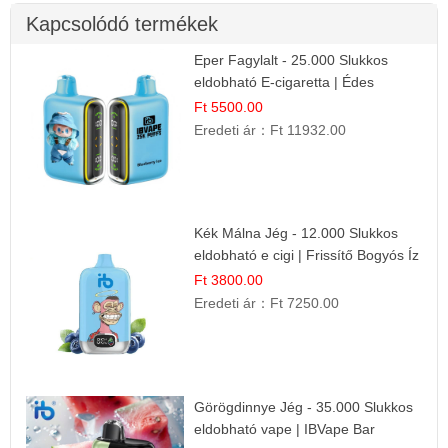
Kapcsolódó termékek
Eper Fagylalt - 25.000 Slukkos
eldobható E-cigaretta | Édes
Desszert Íz
Ft 5500.00
Eredeti ár：
Ft 11932.00
Kék Málna Jég - 12.000 Slukkos
eldobható e cigi | Frissítő Bogyós Íz
Ft 3800.00
Eredeti ár：
Ft 7250.00
Görögdinnye Jég - 35.000 Slukkos
eldobható vape | IBVape Bar