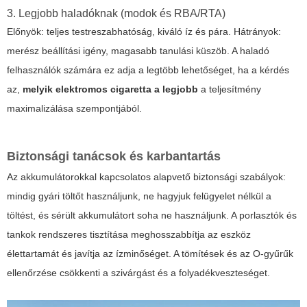
3. Legjobb haladóknak (modok és RBA/RTA)
Előnyök: teljes testreszabhatóság, kiváló íz és pára. Hátrányok:
merész beállítási igény, magasabb tanulási küszöb. A haladó
felhasználók számára ez adja a legtöbb lehetőséget, ha a kérdés
az,
melyik elektromos cigaretta a legjobb
a teljesítmény
maximalizálása szempontjából.
Biztonsági tanácsok és karbantartás
Az akkumulátorokkal kapcsolatos alapvető biztonsági szabályok:
mindig gyári töltőt használjunk, ne hagyjuk felügyelet nélkül a
töltést, és sérült akkumulátort soha ne használjunk. A porlasztók és
tankok rendszeres tisztítása meghosszabbítja az eszköz
élettartamát és javítja az ízminőséget. A tömítések és az O-gyűrűk
ellenőrzése csökkenti a szivárgást és a folyadékveszteséget.