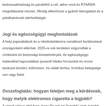
testreszabhatóság és párafelhő a cél, akkor mod és RTA/RDA
megoldásokat nézzen. Mindig ellenőrizze a gyártói támogatást és a
pótalkatrészek elérhetőségét.
Jogi és egészségügyi megfontolások
A helyi jogszabályok és a nikotintartalomra vonatkozó korlátozások
országonként eltérőek. 2025-re sok területen szigorodtak a
címkézési és biztonsági követelmények. Az egészségügyi
hatásokkal kapcsolatban javasolt hiteles forrásokat és orvosi
tanácsot követni, különösen, ha valaki terhes, krónikus betegsége
van vagy fiatal.
Összefoglalás: hogyan feleljen meg a kérdésnek,
hogy melyik elektromos cigaretta a legjobb?
A végső válasz attól függ, hogy Ön mit ért "legjobb" alatt: legjobb