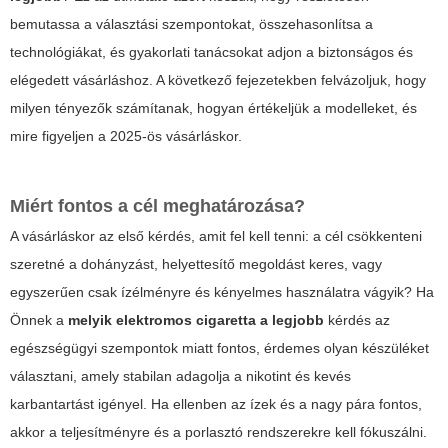
bemutassa a választási szempontokat, összehasonlítsa a
technológiákat, és gyakorlati tanácsokat adjon a biztonságos és
elégedett vásárláshoz. A következő fejezetekben felvázoljuk, hogy
milyen tényezők számítanak, hogyan értékeljük a modelleket, és
mire figyeljen a 2025-ös vásárláskor.
Miért fontos a cél meghatározása?
A vásárláskor az első kérdés, amit fel kell tenni: a cél csökkenteni
szeretné a dohányzást, helyettesítő megoldást keres, vagy
egyszerűen csak ízélményre és kényelmes használatra vágyik? Ha
Önnek a
melyik elektromos cigaretta a legjobb
kérdés az
egészségügyi szempontok miatt fontos, érdemes olyan készüléket
választani, amely stabilan adagolja a nikotint és kevés
karbantartást igényel. Ha ellenben az ízek és a nagy pára fontos,
akkor a teljesítményre és a porlasztó rendszerekre kell fókuszálni.