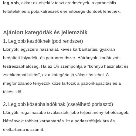
legjobb
, akkor az objektív teszt eredmények, a garanciális
feltételek és a pótalkatrészek elérhetősége döntőek lehetnek.
Ajánlott kategóriák és jellemzőik
1. Legjobb kezdőknek (pod rendszer)
Előnyök: egyszerű használat, kevés karbantartás, gyakran
beépített folyadék- és patronrendszer. Hátrányok: korlátozott
testreszabhatóság. Ha az Ön szempontja a "könnyű használat és
zsebkompatibilitás", ez a kategória jó választás lehet. A
megfontolandó tényezők közé tartozik a patronkapacitás és a
töltési idő.
2. Legjobb középhaladóknak (cserélhető porlasztó)
Előnyök: rugalmasabb ízválaszték, jobb teljesítmény-lehetőségek.
Hátrányok: többlet karbantartás. Itt a porlasztófejek ára és
élettartama is számít.