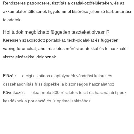
Rendszeres patroncsere, tisztítás a csatlakozófelületeken, és az
akkumulátor töltésének figyelemmel kísérése jellemző karbantartási
feladatok.
Hol tudok megbízható független teszteket olvasni?
Keressen szakosodott portálokat, tech-oldalakat és független
vaping fórumokat, ahol részletes mérési adatokkal és felhasználói
visszajelzésekkel dolgoznak.
Előző：
e cigi nikotinos alapfolyadék vásárlási kalauz és
összehasonlítás friss tippekkel a biztonságos használathoz
Következő：
eleaf melo 300 részletes teszt és használati tippek
kezdőknek a porlasztó és íz optimalizálásához