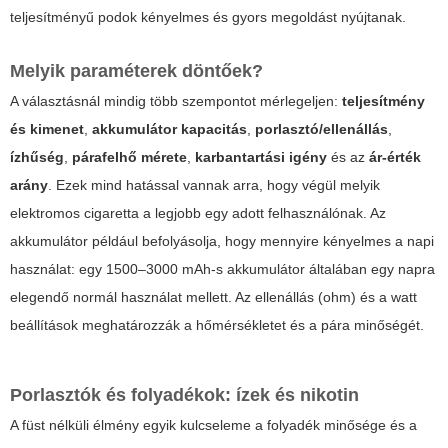
teljesítményű podok kényelmes és gyors megoldást nyújtanak.
Melyik paraméterek döntőek?
A választásnál mindig több szempontot mérlegeljen:
teljesítmény
és kimenet
,
akkumulátor kapacitás
,
porlasztó/ellenállás
,
ízhűség
,
párafelhő mérete
,
karbantartási igény
és az
ár-érték
arány
. Ezek mind hatással vannak arra, hogy végül melyik
elektromos cigaretta a legjobb egy adott felhasználónak. Az
akkumulátor például befolyásolja, hogy mennyire kényelmes a napi
használat: egy 1500–3000 mAh-s akkumulátor általában egy napra
elegendő normál használat mellett. Az ellenállás (ohm) és a watt
beállítások meghatározzák a hőmérsékletet és a pára minőségét.
Porlasztók és folyadékok: ízek és nikotin
A füst nélküli élmény egyik kulcseleme a folyadék minősége és a