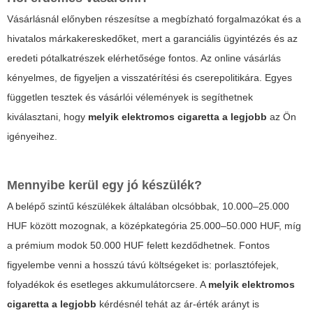
Vásárlásnál előnyben részesítse a megbízható forgalmazókat és a
hivatalos márkakereskedőket, mert a garanciális ügyintézés és az
eredeti pótalkatrészek elérhetősége fontos. Az online vásárlás
kényelmes, de figyeljen a visszatérítési és cserepolitikára. Egyes
független tesztek és vásárlói vélemények is segíthetnek
kiválasztani, hogy
melyik elektromos cigaretta a legjobb
az Ön
igényeihez.
Mennyibe kerül egy jó készülék?
A belépő szintű készülékek általában olcsóbbak, 10.000–25.000
HUF között mozognak, a középkategória 25.000–50.000 HUF, míg
a prémium modok 50.000 HUF felett kezdődhetnek. Fontos
figyelembe venni a hosszú távú költségeket is: porlasztófejek,
folyadékok és esetleges akkumulátorcsere. A
melyik elektromos
cigaretta a legjobb
kérdésnél tehát az ár-érték arányt is