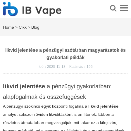
Home
>
Cikk
>
Blog
likvid jelentése a pénzügyi szótárban magyarázatok és
gyakorlati példák
Idő：2025-11-18
Kattintás：
195
likvid jelentése
a pénzügyi gyakorlatban:
alapfogalmak és összefüggések
A pénzügyi szókincs egyik központi fogalma a
likvid jelentése
,
amelyet sokszor röviden likviditásként is említenek. Ebben a
részletes útmutatóban megvizsgáljuk, mit takar ez a kifejezés,
hogyan mérhető, mi a szerepe a vállalatok és a magánszemélyek