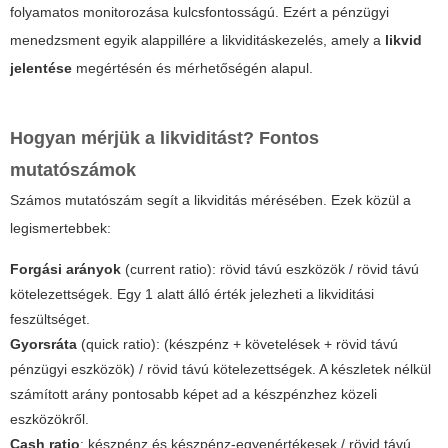
folyamatos monitorozása kulcsfontosságú. Ezért a pénzügyi
menedzsment egyik alappillére a likviditáskezelés, amely a
likvid
jelentése
megértésén és mérhetőségén alapul.
Hogyan mérjük a likviditást? Fontos
mutatószámok
Számos mutatószám segít a likviditás mérésében. Ezek közül a
legismertebbek:
Forgási arányok
(current ratio): rövid távú eszközök / rövid távú
kötelezettségek. Egy 1 alatt álló érték jelezheti a likviditási
feszültséget.
Gyorsráta
(quick ratio): (készpénz + követelések + rövid távú
pénzügyi eszközök) / rövid távú kötelezettségek. A készletek nélkül
számított arány pontosabb képet ad a készpénzhez közeli
eszközökről.
Cash ratio
: készpénz és készpénz-egyenértékesek / rövid távú