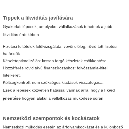
Tippek a likviditás javítására
Gyakorlati lépések, amelyeket vállalkozások tehetnek a jobb
likviditás érdekében:
Fizetési feltételek felülvizsgálata: vevői előleg, rövidített fizetési
határidők.
Készletoptimalizálás: lassan forgó készletek csökkentése.
Hozzáférés rövid távú finanszírozáshoz: folyószámla-hitel,
hitelkeret.
Költségkontroll: nem szükséges kiadások visszafogása.
Ezek a lépések közvetlen hatással vannak arra, hogy a
likvid
jelentése
hogyan alakul a vállalkozás működése során.
Nemzetközi szempontok és kockázatok
Nemzetközi működés esetén az árfolyamkockázat és a különböző