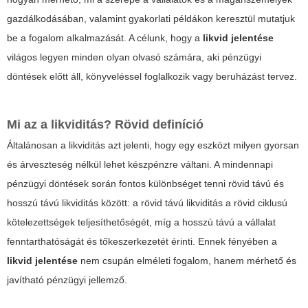
gazdálkodásában, valamint gyakorlati példákon keresztül mutatjuk
be a fogalom alkalmazását. A célunk, hogy a
likvid jelentése
világos legyen minden olyan olvasó számára, aki pénzügyi
döntések előtt áll, könyveléssel foglalkozik vagy beruházást tervez.
Mi az a likviditás? Rövid definíció
Általánosan a likviditás azt jelenti, hogy egy eszközt milyen gyorsan
és árveszteség nélkül lehet készpénzre váltani. A mindennapi
pénzügyi döntések során fontos különbséget tenni rövid távú és
hosszú távú likviditás között: a rövid távú likviditás a rövid ciklusú
kötelezettségek teljesíthetőségét, míg a hosszú távú a vállalat
fenntarthatóságát és tőkeszerkezetét érinti. Ennek fényében a
likvid jelentése
nem csupán elméleti fogalom, hanem mérhető és
javítható pénzügyi jellemző.