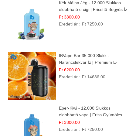
Kék Málna Jég - 12.000 Slukkos
eldobható e cigi | Frissítő Bogyós Íz
Ft 3800.00
Eredeti ár：
Ft 7250.00
IBVape Bar 35.000 Slukk -
Narancslekvár Íz | Prémium E-
cigaretta
Ft 6200.00
Eredeti ár：
Ft 14686.00
Eper-Kiwi - 12.000 Slukkos
eldobható vape | Friss Gyümölcs
Kombináció
Ft 3800.00
Eredeti ár：
Ft 7250.00