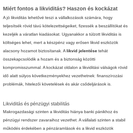
Miért fontos a likviditás? Haszon és kockázat
A jó likviditás lehetővé teszi a vállalkozások számára, hogy
teljesítsék rövid távú kötelezettségeiket, fizessék a beszállítókat és
kezeljék a váratlan kiadásokat. Ugyanakkor a túlzott likviditás is
költséges lehet, mert a készpénz vagy erősen likvid eszközök
alacsony hozamot biztosítanak. A
likvid jelentése
tehát
összekapcsolódik a hozam és a biztonság közötti
kompromisszummal. A kockázat oldalon a likviditási válságok rövid
idő alatt súlyos következményekhez vezethetnek: finanszírozási
problémák, hitelezői követelések és akár csődeljárások is.
Likviditás és pénzügyi stabilitás
Makrogazdasági szinten a likviditás hiánya banki pánikhoz és
pénzügyi rendszer zavaraihoz vezethet. A vállalati szinten a stabil
működés érdekében a pénzáramlások és a likvid eszközök