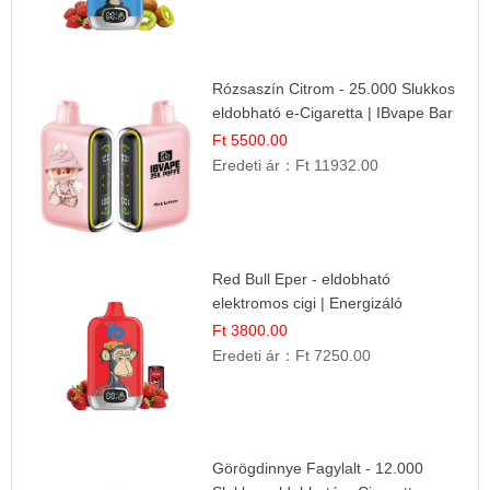
Rózsaszín Citrom - 25.000 Slukkos
eldobható e-Cigaretta | IBvape Bar
Ft 5500.00
Eredeti ár：
Ft 11932.00
Red Bull Eper - eldobható
elektromos cigi | Energizáló
Gyümölcs Íz
Ft 3800.00
Eredeti ár：
Ft 7250.00
Görögdinnye Fagylalt - 12.000