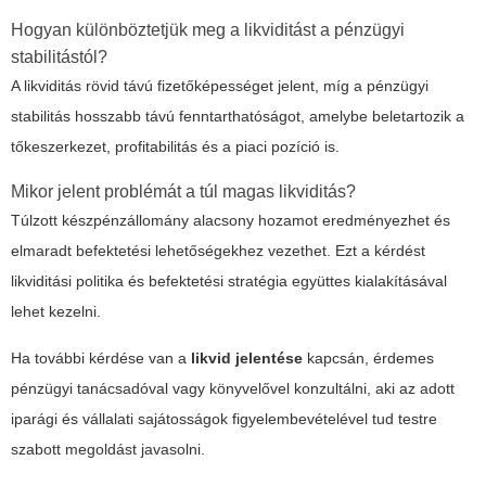
Hogyan különböztetjük meg a likviditást a pénzügyi
stabilitástól?
A likviditás rövid távú fizetőképességet jelent, míg a pénzügyi
stabilitás hosszabb távú fenntarthatóságot, amelybe beletartozik a
tőkeszerkezet, profitabilitás és a piaci pozíció is.
Mikor jelent problémát a túl magas likviditás?
Túlzott készpénzállomány alacsony hozamot eredményezhet és
elmaradt befektetési lehetőségekhez vezethet. Ezt a kérdést
likviditási politika és befektetési stratégia együttes kialakításával
lehet kezelni.
Ha további kérdése van a
likvid jelentése
kapcsán, érdemes
pénzügyi tanácsadóval vagy könyvelővel konzultálni, aki az adott
iparági és vállalati sajátosságok figyelembevételével tud testre
szabott megoldást javasolni.