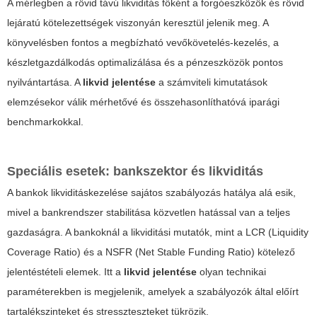
A mérlegben a rövid távú likviditás főként a forgóeszközök és rövid
lejáratú kötelezettségek viszonyán keresztül jelenik meg. A
könyvelésben fontos a megbízható vevőkövetelés-kezelés, a
készletgazdálkodás optimalizálása és a pénzeszközök pontos
nyilvántartása. A
likvid jelentése
a számviteli kimutatások
elemzésekor válik mérhetővé és összehasonlíthatóvá iparági
benchmarkokkal.
Speciális esetek: bankszektor és likviditás
A bankok likviditáskezelése sajátos szabályozás hatálya alá esik,
mivel a bankrendszer stabilitása közvetlen hatással van a teljes
gazdaságra. A bankoknál a likviditási mutatók, mint a LCR (Liquidity
Coverage Ratio) és a NSFR (Net Stable Funding Ratio) kötelező
jelentéstételi elemek. Itt a
likvid jelentése
olyan technikai
paraméterekben is megjelenik, amelyek a szabályozók által előírt
tartalékszinteket és stresszteszteket tükrözik.