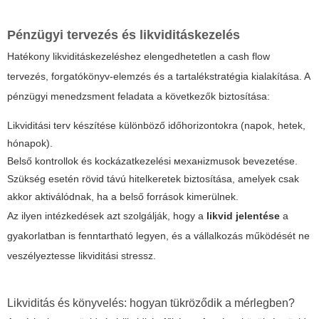
Pénzügyi tervezés és likviditáskezelés
Hatékony likviditáskezeléshez elengedhetetlen a cash flow
tervezés, forgatókönyv-elemzés és a tartalékstratégia kialakítása. A
pénzügyi menedzsment feladata a következők biztosítása:
Likviditási terv készítése különböző időhorizontokra (napok, hetek,
hónapok).
Belső kontrollok és kockázatkezelési механizmusok bevezetése.
Szükség esetén rövid távú hitelkeretek biztosítása, amelyek csak
akkor aktiválódnak, ha a belső források kimerülnek.
Az ilyen intézkedések azt szolgálják, hogy a
likvid jelentése
a
gyakorlatban is fenntartható legyen, és a vállalkozás működését ne
veszélyeztesse likviditási stressz.
Likviditás és könyvelés: hogyan tükröződik a mérlegben?