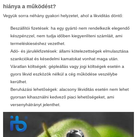
hiánya a működést?
Vegyük sorra néhány gyakori helyzetet, ahol a likviditás döntő:
Beszállítói fizetések: ha egy gyártó nem rendelkezik elegendő
készpénzzel, nem tudja időben kiegyenlíteni számláit, ami
termeléskieséshez vezethet.
Adó- és járulékfizetések: állami kötelezettségek elmulasztása
szankciókat és késedelmi kamatokat vonhat maga után.
Váratlan költségek: gépleállás vagy jogi költségek esetén a
gyors likvid eszközök nélkül a cég működése veszélybe
kerülhet.
Beruházási lehetőségek: alacsony likviditás esetén nem lehet
gyorsan kihasználni kedvező piaci lehetőségeket, ami
versenyhátrányt jelenthet.