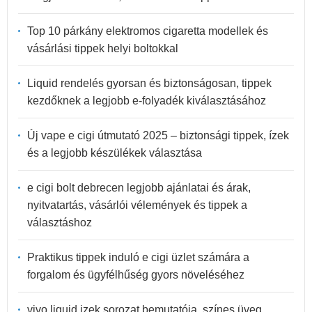
Top 10 párkány elektromos cigaretta modellek és
vásárlási tippek helyi boltokkal
Liquid rendelés gyorsan és biztonságosan, tippek
kezdőknek a legjobb e-folyadék kiválasztásához
Új vape e cigi útmutató 2025 – biztonsági tippek, ízek
és a legjobb készülékek választása
e cigi bolt debrecen legjobb ajánlatai és árak,
nyitvatartás, vásárlói vélemények és tippek a
választáshoz
Praktikus tippek induló e cigi üzlet számára a
forgalom és ügyfélhűség gyors növeléséhez
vivo liquid izek sorozat bemutatója, színes üveg,