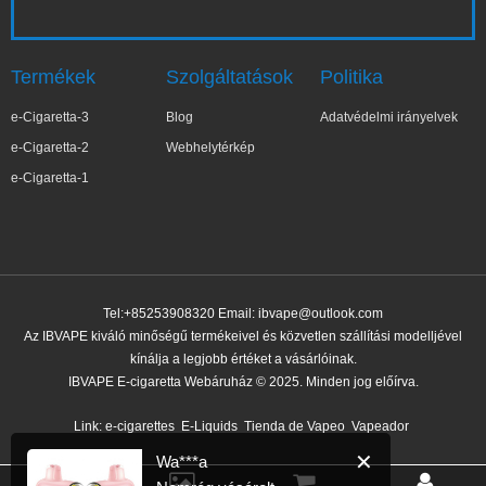
Termékek
Szolgáltatások
Politika
e-Cigaretta-3
Blog
Adatvédelmi irányelvek
e-Cigaretta-2
Webhelytérkép
e-Cigaretta-1
Tel:+85253908320 Email:
ibvape@outlook.com
Az IBVAPE kiváló minőségű termékeivel és közvetlen szállítási modelljével
kínálja a legjobb értéket a vásárlóinak.
IBVAPE E-cigaretta Webáruház © 2025. Minden jog előírva.
✕
Wa***a
Nemrég vásárolt
Link:
e-cigarettes
E-Liquids
Tienda de Vapeo
Vapeador
7 perccel ezelőtt