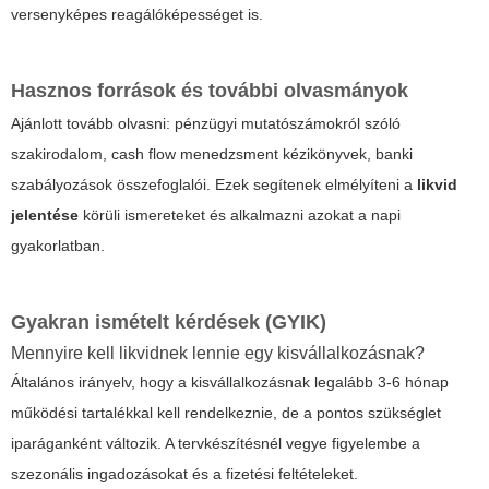
versenyképes reagálóképességet is.
Hasznos források és további olvasmányok
Ajánlott tovább olvasni: pénzügyi mutatószámokról szóló
szakirodalom, cash flow menedzsment kézikönyvek, banki
szabályozások összefoglalói. Ezek segítenek elmélyíteni a
likvid
jelentése
körüli ismereteket és alkalmazni azokat a napi
gyakorlatban.
Gyakran ismételt kérdések (GYIK)
Mennyire kell likvidnek lennie egy kisvállalkozásnak?
Általános irányelv, hogy a kisvállalkozásnak legalább 3-6 hónap
működési tartalékkal kell rendelkeznie, de a pontos szükséglet
iparáganként változik. A tervkészítésnél vegye figyelembe a
szezonális ingadozásokat és a fizetési feltételeket.