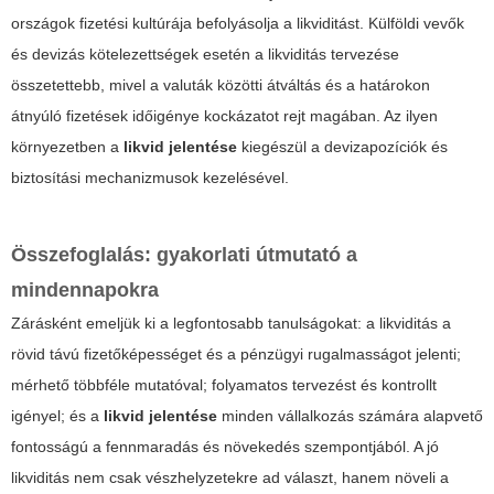
országok fizetési kultúrája befolyásolja a likviditást. Külföldi vevők
és devizás kötelezettségek esetén a likviditás tervezése
összetettebb, mivel a valuták közötti átváltás és a határokon
átnyúló fizetések időigénye kockázatot rejt magában. Az ilyen
környezetben a
likvid jelentése
kiegészül a devizapozíciók és
biztosítási mechanizmusok kezelésével.
Összefoglalás: gyakorlati útmutató a
mindennapokra
Zárásként emeljük ki a legfontosabb tanulságokat: a likviditás a
rövid távú fizetőképességet és a pénzügyi rugalmasságot jelenti;
mérhető többféle mutatóval; folyamatos tervezést és kontrollt
igényel; és a
likvid jelentése
minden vállalkozás számára alapvető
fontosságú a fennmaradás és növekedés szempontjából. A jó
likviditás nem csak vészhelyzetekre ad választ, hanem növeli a