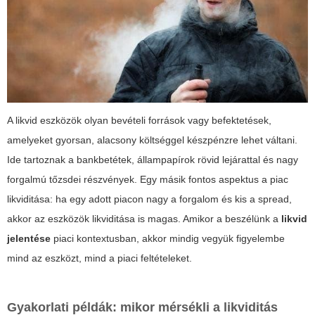
A likvid eszközök olyan bevételi források vagy befektetések,
amelyeket gyorsan, alacsony költséggel készpénzre lehet váltani.
Ide tartoznak a bankbetétek, állampapírok rövid lejárattal és nagy
forgalmú tőzsdei részvények. Egy másik fontos aspektus a piac
likviditása: ha egy adott piacon nagy a forgalom és kis a spread,
akkor az eszközök likviditása is magas. Amikor a beszélünk a
likvid
jelentése
piaci kontextusban, akkor mindig vegyük figyelembe
mind az eszközt, mind a piaci feltételeket.
Gyakorlati példák: mikor mérsékli a likviditás