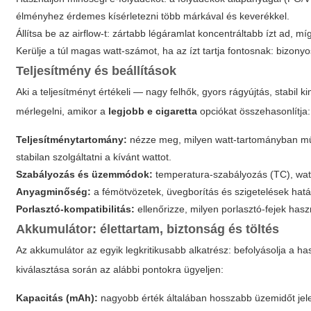
élményhez érdemes kísérletezni több márkával és keverékkel.
Állítsa be az airflow-t: zártabb légáramlat koncentráltabb ízt ad, m
Kerülje a túl magas watt-számot, ha az ízt tartja fontosnak: bizon
Teljesítmény és beállítások
Aki a teljesítményt értékeli — nagy felhők, gyors rágyújtás, stabi
mérlegelni, amikor a
legjobb e cigaretta
opciókat összehasonlítja:
Teljesítménytartomány:
nézze meg, milyen watt-tartományban műk
stabilan szolgáltatni a kívánt wattot.
Szabályozás és üzemmódok:
temperatura-szabályozás (TC), watt-
Anyagminőség:
a fémötvözetek, üvegborítás és szigetelések hatá
Porlasztó-kompatibilitás:
ellenőrizze, milyen porlasztó-fejek has
Akkumulátor: élettartam, biztonság és töltés
Az akkumulátor az egyik legkritikusabb alkatrész: befolyásolja a has
kiválasztása során az alábbi pontokra ügyeljen:
Kapacitás (mAh):
nagyobb érték általában hosszabb üzemidőt jele