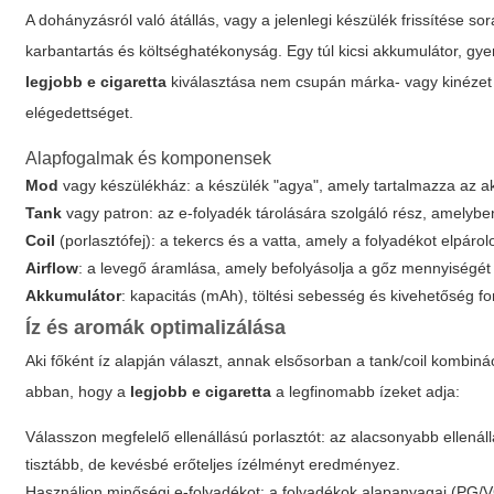
A dohányzásról való átállás, vagy a jelenlegi készülék frissítése 
karbantartás és költséghatékonyság. Egy túl kicsi akkumulátor, gyen
legjobb e cigaretta
kiválasztása nem csupán márka- vagy kinézet
elégedettséget.
Alapfogalmak és komponensek
Mod
vagy készülékház: a készülék "agya", amely tartalmazza az ak
Tank
vagy patron: az e-folyadék tárolására szolgáló rész, amelyben 
Coil
(porlasztófej): a tekercs és a vatta, amely a folyadékot elpárolo
Airflow
: a levegő áramlása, amely befolyásolja a gőz mennyiségét é
Akkumulátor
: kapacitás (mAh), töltési sebesség és kivehetőség f
Íz és aromák optimalizálása
Aki főként íz alapján választ, annak elsősorban a tank/coil kombin
abban, hogy a
legjobb e cigaretta
a legfinomabb ízeket adja:
Válasszon megfelelő ellenállású porlasztót: az alacsonyabb ellená
tisztább, de kevésbé erőteljes ízélményt eredményez.
Használjon minőségi e-folyadékot: a folyadékok alapanyagai (PG/V