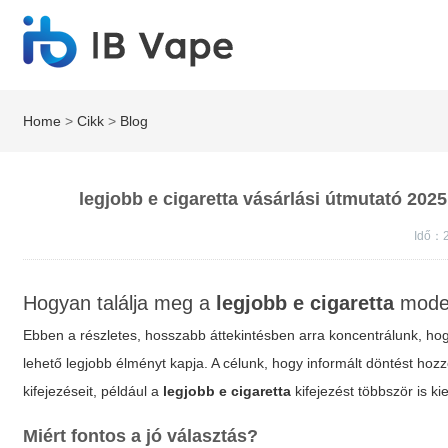
Home
>
Cikk
>
Blog
legjobb e cigaretta vásárlási útmutató 2025
Idő：
Hogyan találja meg a
legjobb e cigaretta
model
Ebben a részletes, hosszabb áttekintésben arra koncentrálunk, ho
lehető legjobb élményt kapja. A célunk, hogy informált döntést hozz
kifejezéseit, például a
legjobb e cigaretta
kifejezést többször is k
Miért fontos a jó választás?