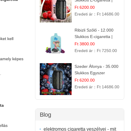
Slukkos E-cigaretta |
IBVape Bar Édes
Ft 6200.00
Gyümölcs Íz
Eredeti ár：
Ft 14686.00
Ribizli Szőlő - 12.000
Slukkos E-cigaretta |
ket kell
Kifinomult Gyümölcs Íz
Ft 3800.00
Eredeti ár：
Ft 7250.00
 amely képes
Szeder Áfonya - 35.000
Slukkos Egyszer
.
Használatos E-cigaretta
Ft 6200.00
| Prémium Ízélmény
Eredeti ár：
Ft 14686.00
.
ta
Blog
ellás
elektromos cigaretta veszélyei - mit