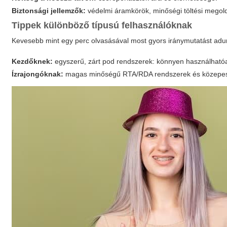
Biztonsági jellemzők:
védelmi áramkörök, minőségi töltési megol
Tippek különböző típusú felhasználóknak
Kevesebb mint egy perc olvasásával most gyors iránymutatást adun
Kezdőknek:
egyszerű, zárt pod rendszerek: könnyen használhatóa
Ízrajongóknak:
magas minőségű RTA/RDA rendszerek és közepes e