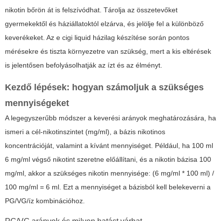
nikotin bőrön át is felszívódhat. Tárolja az összetevőket
gyermekektől és háziállatoktól elzárva, és jelölje fel a különböző
keverékeket. Az
e cigi liquid házilag
készítése során pontos
mérésekre és tiszta környezetre van szükség, mert a kis eltérések
is jelentősen befolyásolhatják az ízt és az élményt.
Kezdő lépések: hogyan számoljuk a szükséges
mennyiségeket
A legegyszerűbb módszer a keverési arányok meghatározására, ha
ismeri a cél-nikotinszintet (mg/ml), a bázis nikotinos
koncentrációját, valamint a kívánt mennyiséget. Például, ha 100 ml
6 mg/ml végső nikotint szeretne előállítani, és a nikotin bázisa 100
mg/ml, akkor a szükséges nikotin mennyisége: (6 mg/ml * 100 ml) /
100 mg/ml = 6 ml. Ezt a mennyiséget a bázisból kell belekeverni a
PG/VG/íz kombinációhoz.