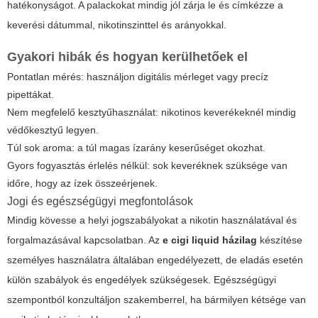
hatékonyságot. A palackokat mindig jól zárja le és címkézze a
keverési dátummal, nikotinszinttel és arányokkal.
Gyakori hibák és hogyan kerülhetőek el
Pontatlan mérés: használjon digitális mérleget vagy precíz
pipettákat.
Nem megfelelő kesztyűhasználat: nikotinos keverékeknél mindig
védőkesztyű legyen.
Túl sok aroma: a túl magas ízarány keserűséget okozhat.
Gyors fogyasztás érlelés nélkül: sok keveréknek szüksége van
időre, hogy az ízek összeérjenek.
Jogi és egészségügyi megfontolások
Mindig kövesse a helyi jogszabályokat a nikotin használatával és
forgalmazásával kapcsolatban. Az
e cigi liquid házilag
készítése
személyes használatra általában engedélyezett, de eladás esetén
külön szabályok és engedélyek szükségesek. Egészségügyi
szempontból konzultáljon szakemberrel, ha bármilyen kétsége van