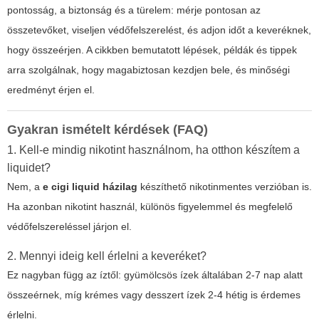
pontosság, a biztonság és a türelem: mérje pontosan az
összetevőket, viseljen védőfelszerelést, és adjon időt a keveréknek,
hogy összeérjen. A cikkben bemutatott lépések, példák és tippek
arra szolgálnak, hogy magabiztosan kezdjen bele, és minőségi
eredményt érjen el.
Gyakran ismételt kérdések (FAQ)
1. Kell-e mindig nikotint használnom, ha otthon készítem a
liquidet?
Nem, a
e cigi liquid házilag
készíthető nikotinmentes verzióban is.
Ha azonban nikotint használ, különös figyelemmel és megfelelő
védőfelszereléssel járjon el.
2. Mennyi ideig kell érlelni a keveréket?
Ez nagyban függ az íztől: gyümölcsös ízek általában 2-7 nap alatt
összeérnek, míg krémes vagy desszert ízek 2-4 hétig is érdemes
érlelni.