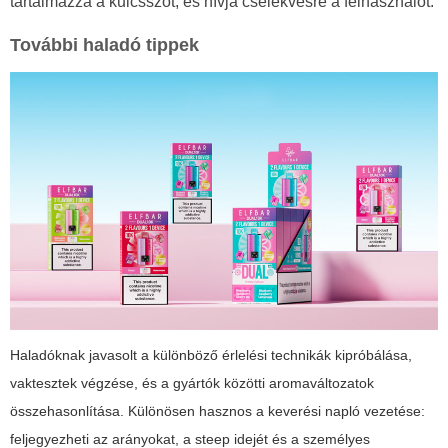
tartalmazza a kulcsszót, és hívja cselekvésre a felhasználót.
További haladó tippek
Haladóknak javasolt a különböző érlelési technikák kipróbálása,
vaktesztek végzése, és a gyártók közötti aromaváltozatok
összehasonlítása. Különösen hasznos a keverési napló vezetése:
feljegyezheti az arányokat, a steep idejét és a személyes