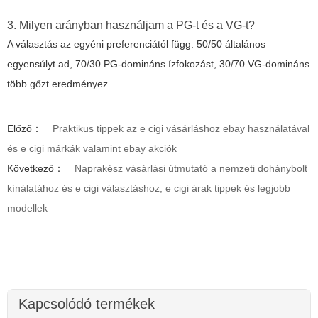
3. Milyen arányban használjam a PG-t és a VG-t?
A választás az egyéni preferenciától függ: 50/50 általános
egyensúlyt ad, 70/30 PG-domináns ízfokozást, 30/70 VG-domináns
több gőzt eredményez.
Előző：
Praktikus tippek az e cigi vásárláshoz ebay használatával
és e cigi márkák valamint ebay akciók
Következő：
Naprakész vásárlási útmutató a nemzeti dohánybolt
kínálatához és e cigi választáshoz, e cigi árak tippek és legjobb
modellek
Kapcsolódó termékek