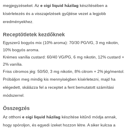
megjegyzéseket. Az
e cigi liquid házilag
készítésében a
kísérletezés és a visszajelzések gyűjtése vezet a legjobb
eredményekhez.
Receptötletek kezdőknek
Egyszerű bogyós mix (10% aroma): 70/30 PG/VG, 3 mg nikotin,
10% bogyós aroma.
Krémes vanília custard: 60/40 VG/PG, 6 mg nikotin, 12% custard +
2% vanília.
Friss citromos jég: 50/50, 3 mg nikotin, 8% citrom + 2% jég/mentol.
Próbáljon meg mindig kis mennyiségben kísérletezni, majd ha
elégedett, skálázza fel a receptet a fent bemutatott számítási
módszerrel.
Összegzés
Az otthoni
e cigi liquid házilag
készítése kitűnő módja annak,
hogy spóroljon, és egyedi ízeket hozzon létre. A siker kulcsa a