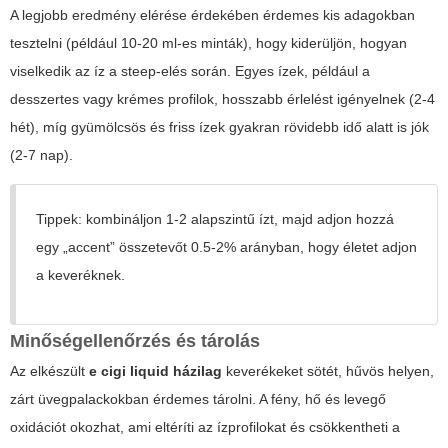
A legjobb eredmény elérése érdekében érdemes kis adagokban
tesztelni (például 10-20 ml-es minták), hogy kiderüljön, hogyan
viselkedik az íz a steep-elés során. Egyes ízek, például a
desszertes vagy krémes profilok, hosszabb érlelést igényelnek (2-4
hét), míg gyümölcsös és friss ízek gyakran rövidebb idő alatt is jók
(2-7 nap).
Tippek: kombináljon 1-2 alapszintű ízt, majd adjon hozzá
egy „accent” összetevőt 0.5-2% arányban, hogy életet adjon
a keveréknek.
Minőségellenőrzés és tárolás
Az elkészült
e cigi liquid házilag
keverékeket sötét, hűvös helyen,
zárt üvegpalackokban érdemes tárolni. A fény, hő és levegő
oxidációt okozhat, ami eltéríti az ízprofilokat és csökkentheti a