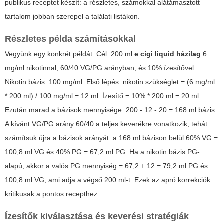
publikus receptet készít: a részletes, számokkal alátámasztott
tartalom jobban szerepel a találati listákon.
Részletes példa számításokkal
Vegyünk egy konkrét példát: Cél: 200 ml
e cigi liquid házilag
6
mg/ml nikotinnal, 60/40 VG/PG arányban, és 10% ízesítővel.
Nikotin bázis: 100 mg/ml. Első lépés: nikotin szükséglet = (6 mg/ml
* 200 ml) / 100 mg/ml = 12 ml. Ízesítő = 10% * 200 ml = 20 ml.
Ezután marad a bázisok mennyisége: 200 - 12 - 20 = 168 ml bázis.
A kívánt VG/PG arány 60/40 a teljes keverékre vonatkozik, tehát
számítsuk újra a bázisok arányát: a 168 ml bázison belül 60% VG =
100,8 ml VG és 40% PG = 67,2 ml PG. Ha a nikotin bázis PG-
alapú, akkor a valós PG mennyiség = 67,2 + 12 = 79,2 ml PG és
100,8 ml VG, ami adja a végső 200 ml-t. Ezek az apró korrekciók
kritikusak a pontos recepthez.
Ízesítők kiválasztása és keverési stratégiák