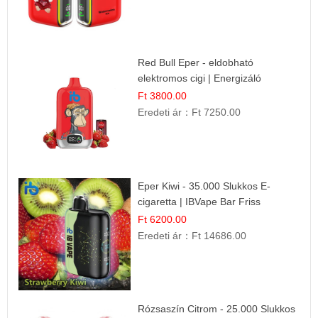
Red Bull Eper - eldobható
elektromos cigi | Energizáló
Gyümölcs Íz
Ft 3800.00
Eredeti ár：
Ft 7250.00
Eper Kiwi - 35.000 Slukkos E-
cigaretta | IBVape Bar Friss
Gyümölcs Ízek
Ft 6200.00
Eredeti ár：
Ft 14686.00
Rózsaszín Citrom - 25.000 Slukkos