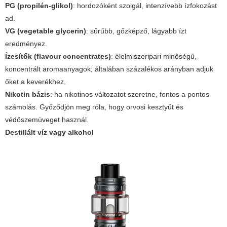
PG (propilén-glikol)
: hordozóként szolgál, intenzívebb ízfokozást
ad.
VG (vegetable glycerin)
: sűrűbb, gőzképző, lágyabb ízt
eredményez.
Ízesítők (flavour concentrates)
: élelmiszeripari minőségű,
koncentrált aromaanyagok; általában százalékos arányban adjuk
őket a keverékhez.
Nikotin bázis
: ha nikotinos változatot szeretne, fontos a pontos
számolás. Győződjön meg róla, hogy orvosi kesztyűt és
védőszemüveget használ.
Destillált víz vagy alkohol