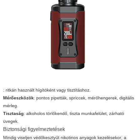
: ritkán használt hígítóként vagy tisztításhoz.
Mérőeszközök
: pontos pipetták, spriccek, mérőhengerek, digitális
mérleg.
Tisztaság
: alkoholos törlőkendő, tiszta munkafelület, zárható
üvegek.
Biztonsági figyelmeztetések
Mindig viseljen védőkesztyűt nikotinos anyagok kezelésekor; a