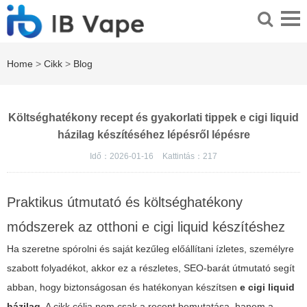
Home
>
Cikk
>
Blog
Költséghatékony recept és gyakorlati tippek e cigi liquid
házilag készítéséhez lépésről lépésre
Idő：2026-01-16
Kattintás：
217
Praktikus útmutató és költséghatékony
módszerek az otthoni e cigi liquid készítéshez
Ha szeretne spórolni és saját kezűleg előállítani ízletes, személyre
szabott folyadékot, akkor ez a részletes, SEO-barát útmutató segít
abban, hogy biztonságosan és hatékonyan készítsen
e cigi liquid
házilag
. A cikk célja nem csak a recept bemutatása, hanem a