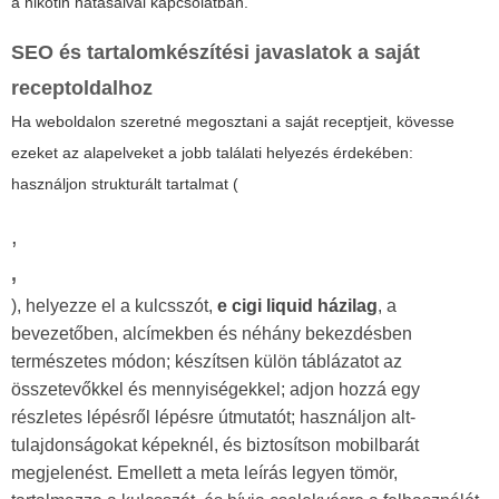
a nikotin hatásaival kapcsolatban.
SEO és tartalomkészítési javaslatok a saját
receptoldalhoz
Ha weboldalon szeretné megosztani a saját receptjeit, kövesse
ezeket az alapelveket a jobb találati helyezés érdekében:
használjon strukturált tartalmat (
,
,
), helyezze el a kulcsszót,
e cigi liquid házilag
, a
bevezetőben, alcímekben és néhány bekezdésben
természetes módon; készítsen külön táblázatot az
összetevőkkel és mennyiségekkel; adjon hozzá egy
részletes lépésről lépésre útmutatót; használjon alt-
tulajdonságokat képeknél, és biztosítson mobilbarát
megjelenést. Emellett a meta leírás legyen tömör,