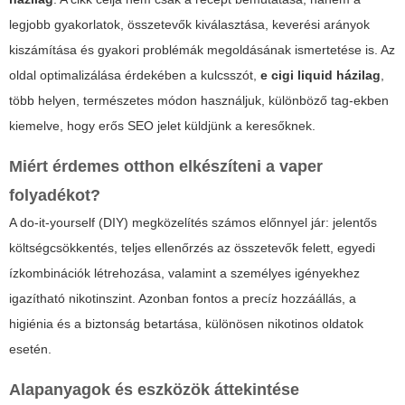
legjobb gyakorlatok, összetevők kiválasztása, keverési arányok
kiszámítása és gyakori problémák megoldásának ismertetése is. Az
oldal optimalizálása érdekében a kulcsszót,
e cigi liquid házilag
,
több helyen, természetes módon használjuk, különböző tag-ekben
kiemelve, hogy erős SEO jelet küldjünk a keresőknek.
Miért érdemes otthon elkészíteni a vaper
folyadékot?
A do-it-yourself (DIY) megközelítés számos előnnyel jár: jelentős
költségcsökkentés, teljes ellenőrzés az összetevők felett, egyedi
ízkombinációk létrehozása, valamint a személyes igényekhez
igazítható nikotinszint. Azonban fontos a precíz hozzáállás, a
higiénia és a biztonság betartása, különösen nikotinos oldatok
esetén.
Alapanyagok és eszközök áttekintése