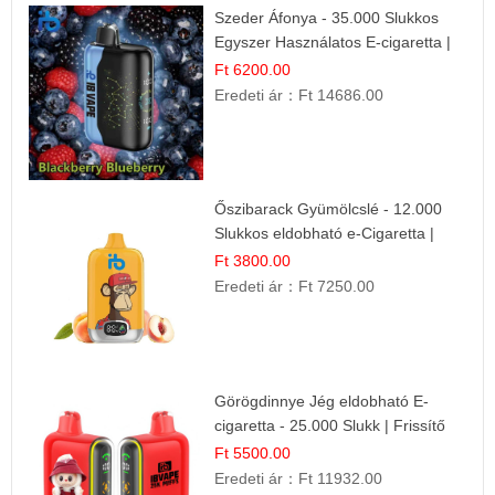
Szeder Áfonya - 35.000 Slukkos
Egyszer Használatos E-cigaretta |
Prémium Ízélmény
Ft 6200.00
Eredeti ár：
Ft 14686.00
Őszibarack Gyümölcslé - 12.000
Slukkos eldobható e-Cigaretta |
Friss Gyümölcs Íz
Ft 3800.00
Eredeti ár：
Ft 7250.00
Görögdinnye Jég eldobható E-
cigaretta - 25.000 Slukk | Frissítő
Nyári Íz
Ft 5500.00
Eredeti ár：
Ft 11932.00