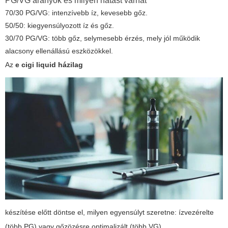
PG/VG arányok és milyen hatást várhat
70/30 PG/VG: intenzívebb íz, kevesebb gőz.
50/50: kiegyensúlyozott íz és gőz.
30/70 PG/VG: több gőz, selymesebb érzés, mely jól működik
alacsony ellenállású eszközökkel.
Az
e cigi liquid házilag
készítése előtt döntse el, milyen egyensúlyt szeretne: ízvezérelte
(több PG) vagy gőzözésre optimalizált (több VG).