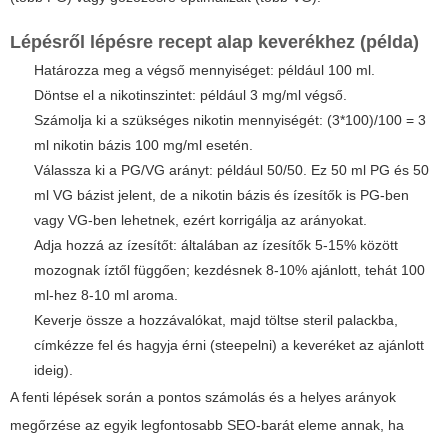
Lépésről lépésre recept alap keverékhez (példa)
Határozza meg a végső mennyiséget: például 100 ml.
Döntse el a nikotinszintet: például 3 mg/ml végső.
Számolja ki a szükséges nikotin mennyiségét: (3*100)/100 = 3
ml nikotin bázis 100 mg/ml esetén.
Válassza ki a PG/VG arányt: például 50/50. Ez 50 ml PG és 50
ml VG bázist jelent, de a nikotin bázis és ízesítők is PG-ben
vagy VG-ben lehetnek, ezért korrigálja az arányokat.
Adja hozzá az ízesítőt: általában az ízesítők 5-15% között
mozognak íztől függően; kezdésnek 8-10% ajánlott, tehát 100
ml-hez 8-10 ml aroma.
Keverje össze a hozzávalókat, majd töltse steril palackba,
címkézze fel és hagyja érni (steepelni) a keveréket az ajánlott
ideig).
A fenti lépések során a pontos számolás és a helyes arányok
megőrzése az egyik legfontosabb SEO-barát eleme annak, ha