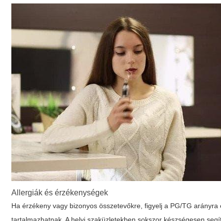
Allergiák és érzékenységek
Ha érzékeny vagy bizonyos összetevőkre, figyelj a PG/TG arányra és
tartalmazhatnak. A helyi szaküzletekben sokszor készségesen segít