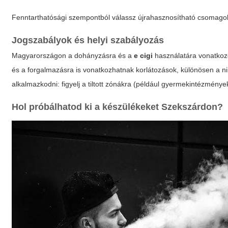
Fenntarthatósági szempontból válassz újrahasznosítható csomagolás
Jogszabályok és helyi szabályozás
Magyarországon a dohányzásra és a
e cigi
használatára vonatkozó
és a forgalmazásra is vonatkozhatnak korlátozások, különösen a n
alkalmazkodni: figyelj a tiltott zónákra (például gyermekintézménye
Hol próbálhatod ki a készülékeket Szekszárdon?