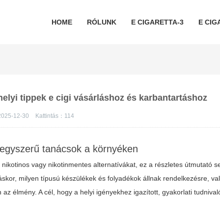
HOME
RÓLUNK
E CIGARETTA-3
E CIG
helyi tippek e cigi vásárláshoz és karbantartáshoz
2025-12-30
Kattintás：
114
: egyszerű tanácsok a környéken
kotinos vagy nikotinmentes alternatívákat, ez a részletes útmutató se
láskor, milyen típusú készülékek és folyadékok állnak rendelkezésre, v
az élmény. A cél, hogy a helyi igényekhez igazított, gyakorlati tudnival