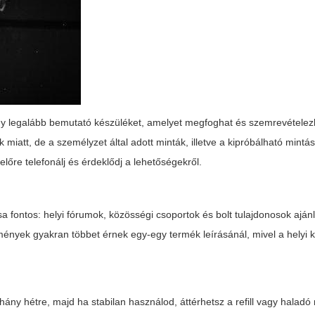
vagy legalább bemutató készüléket, amelyet megfoghat és szemrevételez
miatt, de a személyzet által adott minták, illetve a kipróbálható mintá
lőre telefonálj és érdeklődj a lehetőségekről.
 fontos: helyi fórumok, közösségi csoportok és bolt tulajdonosok aján
mények gyakran többet érnek egy-egy termék leírásánál, mivel a helyi 
ány hétre, majd ha stabilan használod, áttérhetsz a refill vagy halad