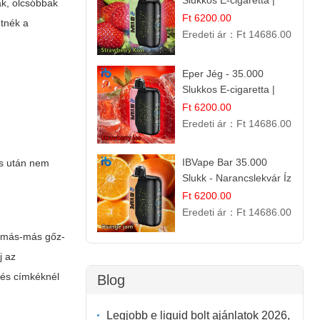
Slukkos E-cigaretta |
ak, olcsóbbak
IBVape Bar Friss
Ft 6200.00
etnék a
Gyümölcs Ízek
Eredeti ár：
Ft 14686.00
Eper Jég - 35.000
Slukkos E-cigaretta |
IBVape Bar
Ft 6200.00
Eredeti ár：
Ft 14686.00
IBVape Bar 35.000
s után nem
Slukk - Narancslekvár Íz
| Prémium E-cigaretta
Ft 6200.00
Eredeti ár：
Ft 14686.00
ok más-más gőz-
j az
l és címkéknél
Blog
Legjobb e liquid bolt ajánlatok 2026,