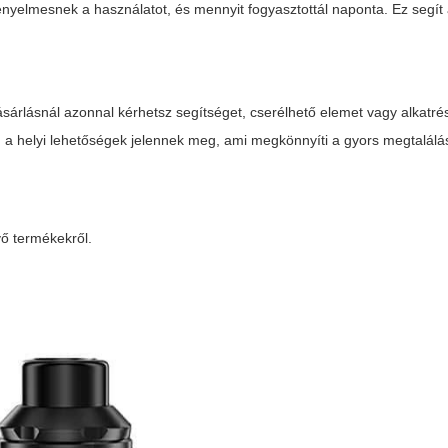
 kényelmesnek a használatot, és mennyit fogyasztottál naponta. Ez segít
árlásnál azonnal kérhetsz segítséget, cserélhető elemet vagy alkatrés
en a helyi lehetőségek jelennek meg, ami megkönnyíti a gyors megtalálás
vő termékekről.