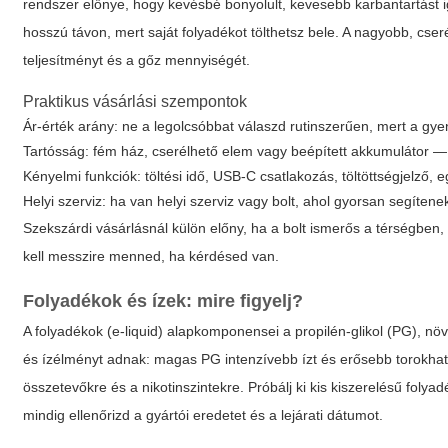
rendszer előnye, hogy kevésbé bonyolult, kevesebb karbantartást i
hosszú távon, mert saját folyadékot tölthetsz bele. A nagyobb, cse
teljesítményt és a gőz mennyiségét.
Praktikus vásárlási szempontok
Ár-érték arány: ne a legolcsóbbat válaszd rutinszerűen, mert a g
Tartósság: fém ház, cserélhető elem vagy beépített akkumulátor — dö
Kényelmi funkciók: töltési idő, USB-C csatlakozás, töltöttségjelző,
Helyi szerviz: ha van helyi szerviz vagy bolt, ahol gyorsan segíte
Szekszárdi vásárlásnál külön előny, ha a bolt ismerős a térségben, 
kell messzire menned, ha kérdésed van.
Folyadékok és ízek: mire figyelj?
A folyadékok (e-liquid) alapkomponensei a propilén-glikol (PG), nö
és ízélményt adnak: magas PG intenzívebb ízt és erősebb torokhat
összetevőkre és a nikotinszintekre. Próbálj ki kis kiszerelésű foly
mindig ellenőrizd a gyártói eredetet és a lejárati dátumot.