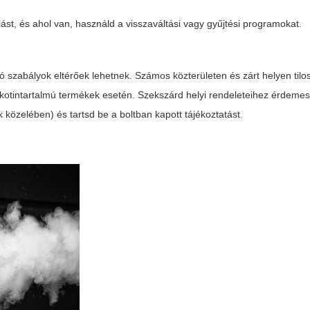
t, és ahol van, használd a visszaváltási vagy gyűjtési programokat.
 szabályok eltérőek lehetnek. Számos közterületen és zárt helyen tilos
ikotintartalmú termékek esetén. Szekszárd helyi rendeleteihez érdeme
k közelében) és tartsd be a boltban kapott tájékoztatást.