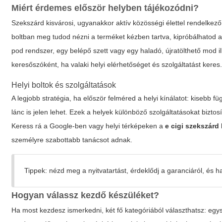
Miért érdemes először helyben tájékozódni?
Szekszárd kisvárosi, ugyanakkor aktív közösségi élettel rendelkező
boltban meg tudod nézni a terméket kézben tartva, kipróbálhatod a
pod rendszer, egy belépő szett vagy egy haladó, újratölthető mod il
keresőszóként, ha valaki helyi elérhetőséget és szolgáltatást keres
Helyi boltok és szolgáltatások
A legjobb stratégia, ha először felméred a helyi kínálatot: kisebb 
lánc is jelen lehet. Ezek a helyek különböző szolgáltatásokat bizto
Keress rá a Google-ben vagy helyi térképeken a
e cigi szekszárd
személyre szabottabb tanácsot adnak.
Tippek: nézd meg a nyitvatartást, érdeklődj a garanciáról, és ha
Hogyan válassz kezdő készüléket?
Ha most kezdesz ismerkedni, két fő kategóriából választhatsz: egys