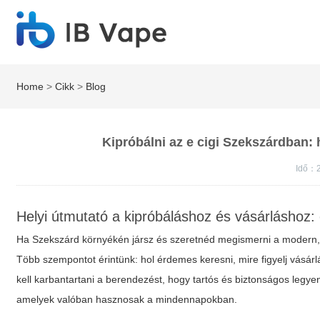
Home
>
Cikk
>
Blog
Kipróbálni az e cigi Szekszárdban: 
Idő：
Helyi útmutató a kipróbáláshoz és vásárláshoz
Ha Szekszárd környékén jársz és szeretnéd megismerni a modern, ni
Több szempontot érintünk: hol érdemes keresni, mire figyelj vásár
kell karbantartani a berendezést, hogy tartós és biztonságos legyen 
amelyek valóban hasznosak a mindennapokban.