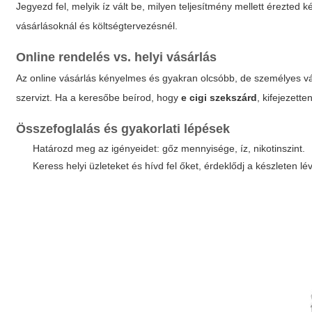
Jegyezd fel, melyik íz vált be, milyen teljesítmény mellett érezted
vásárlásoknál és költségtervezésnél.
Online rendelés vs. helyi vásárlás
Az online vásárlás kényelmes és gyakran olcsóbb, de személyes vás
szervizt. Ha a keresőbe beírod, hogy
e cigi szekszárd
, kifejezett
Összefoglalás és gyakorlati lépések
Határozd meg az igényeidet: gőz mennyisége, íz, nikotinszint.
Keress helyi üzleteket és hívd fel őket, érdeklődj a készleten lé