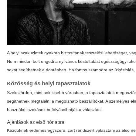
A helyi szaküzletek gyakran biztosítanak tesztelési lehetőséget, 
Nem minden bolt engedi a nyilvános kóstoltatást egészségügyi okok 
sokat segíthetnek a döntésben. Ha fontos számodra az ízkóstolás, e
Közösség és helyi tapasztalatok
Szekszárdon, mint sok kisebb városban, a tapasztalatok megosztása
segíthetnek megtalálni a megbízható beszállítókat. A személyes él
használati szokások befolyásolhatják a választást.
Ajánlások az első hónapra
Kezdőknek érdemes egyszerű, zárt rendszert választani az első néh