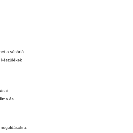
het a vásárló.
s készülékek
lásai
klíma és
ó megoldásokra.