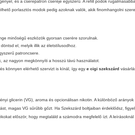
gényel, és a cserepatron cseréje egyszerű. A refill podok rugalmasabb
rélhető porlasztós modok pedig azoknak valók, akik finomhangolni szer
yenge minőségű eszközök gyorsan cserére szorulnak.
ntsd el, melyik illik az életstílusodhoz.
 egyszerű patroncsere.
nek, az nagyon megkönnyíti a hosszú távú használatot.
és könnyen elérhető szervizt is kínál, így egy
e cigi szekszárd
vásárlá
vényi glicerin (VG), aroma és opcionálisan nikotin. A különböző arány
ást, magas VG sűrűbb gőzt. Ha Szekszárd boltjaiban érdeklődsz, figyel
adékokat először, hogy megtaláld a számodra megfelelő ízt. A leírásokná