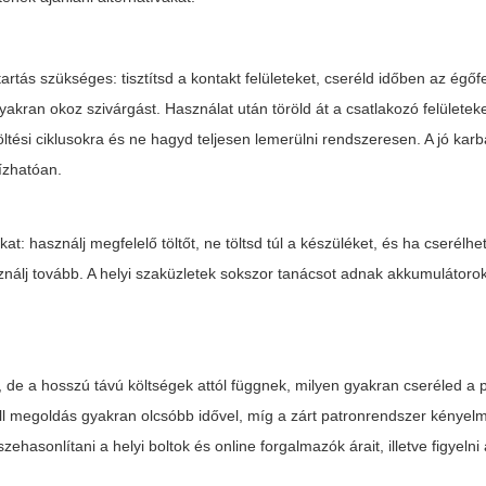
ás szükséges: tisztítsd a kontakt felületeket, cseréld időben az égőfej
 gyakran okoz szivárgást. Használat után töröld át a csatlakozó felülete
ltési ciklusokra és ne hagyd teljesen lemerülni rendszeresen. A jó karb
ízhatóan.
t: használj megfelelő töltőt, ne töltsd túl a készüléket, és ha cserélhe
asználj tovább. A helyi szaküzletek sokszor tanácsot adnak akkumulátoro
, de a hosszú távú költségek attól függnek, milyen gyakran cseréled a p
ll megoldás gyakran olcsóbb idővel, míg a zárt patronrendszer kényelm
asonlítani a helyi boltok és online forgalmazók árait, illetve figyelni