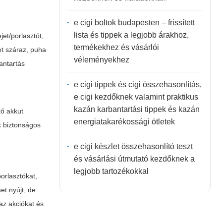
e cigi boltok budapesten – frissített
lista és tippek a legjobb árakhoz,
et/porlasztót,
termékekhez és vásárlói
ket száraz, puha
véleményekhez
antartás
e cigi tippek és cigi összehasonlítás,
e cigi kezdőknek valamint praktikus
kazán karbantartási tippek és kazán
tő akkut
energiatakarékossági ötletek
k biztonságos
e cigi készlet összehasonlító teszt
és vásárlási útmutató kezdőknek a
legjobb tartozékokkal
orlasztókat,
et nyújt, de
 az akciókat és