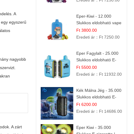
Eredeti ár：
Ft 7250.00
ndelés. A
Eper-Kiwi - 12.000
y egy egyszerű
Slukkos eldobható vape
| Friss Gyümölcs
Ft 3800.00
álatos
Kombináció
Eredeti ár：
Ft 7250.00
Eper Fagylalt - 25.000
néhány nagyobb
Slukkos eldobható E-
cigaretta | Édes
Ft 5500.00
szervizt.
Desszert Íz
Eredeti ár：
Ft 11932.00
yakran
Kék Málna Jég - 35.000
Slukkos eldobható E-
cigaretta | Frissítő
Ft 6200.00
Ízélmény
Eredeti ár：
Ft 14686.00
odok. A zárt
Eper Kiwi - 35.000