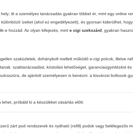
 hely; itt a személyes tanácsadás gyakran többet ér, mint egy online re
 különböző ízeket (ahol ez engedélyezett), és gyorsan kiderülhet, hog
lik-e hozzád. Az olyan kifejezés, mint
e cigi szekszárd
, gyakran haszn
.
független szaküzletek, dohánybolt mellett működő e-cigi polcok, illetve 
sítanak: szaktanácsadást, kóstolási lehetőséget, garanciaügyintézést és 
kulcsszóra, de ajánlott személyesen is benézni: a kisvárosi boltosok g
 lehet, próbáld ki a készüléket vásárlás előtt.
zerű zárt pod rendszerek és nyitható (refill) podok vagy belélegezős m