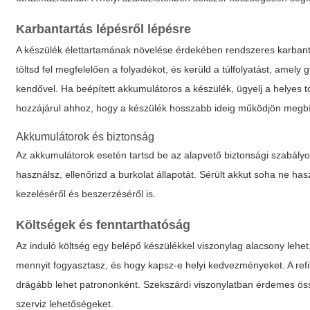
Karbantartás lépésről lépésre
A készülék élettartamának növelése érdekében rendszeres karbantart
töltsd fel megfelelően a folyadékot, és kerüld a túlfolyatást, amely
kendővel. Ha beépített akkumulátoros a készülék, ügyelj a helyes tö
hozzájárul ahhoz, hogy a készülék hosszabb ideig működjön megb
Akkumulátorok és biztonság
Az akkumulátorok esetén tartsd be az alapvető biztonsági szabályoka
használsz, ellenőrizd a burkolat állapotát. Sérült akkut soha ne h
kezeléséről és beszerzéséről is.
Költségek és fenntarthatóság
Az induló költség egy belépő készülékkel viszonylag alacsony lehet
mennyit fogyasztasz, és hogy kapsz-e helyi kedvezményeket. A refi
drágább lehet patrononként. Szekszárdi viszonylatban érdemes összeh
szerviz lehetőségeket.