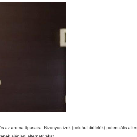
 az aroma típusaira. Bizonyos ízek (például diófélék) potenciális alle
enek ajánlani alternatívákat.