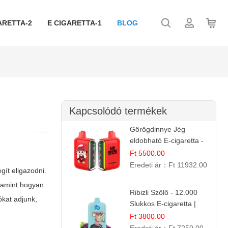
ARETTA-2
E CIGARETTA-1
BLOG
Kapcsolódó termékek
Görögdinnye Jég
eldobható E-cigaretta -
25.000 Slukk | Frissítő
Ft 5500.00
Nyári Íz
Eredeti ár：
Ft 11932.00
gít eligazodni.
alamint hogyan
Ribizli Szőlő - 12.000
ókat adjunk,
Slukkos E-cigaretta |
Kifinomult Gyümölcs Íz
Ft 3800.00