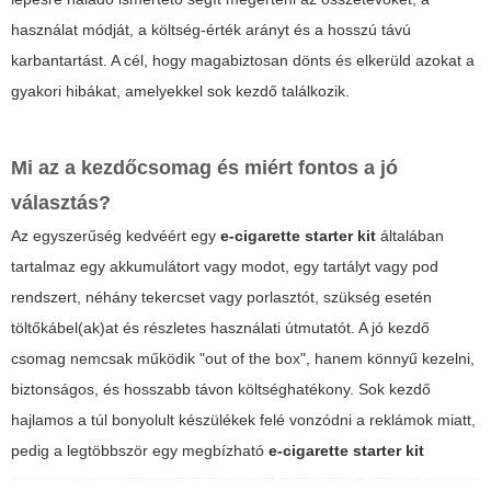
használat módját, a költség-érték arányt és a hosszú távú
karbantartást. A cél, hogy magabiztosan dönts és elkerüld azokat a
gyakori hibákat, amelyekkel sok kezdő találkozik.
Mi az a kezdőcsomag és miért fontos a jó
választás?
Az egyszerűség kedvéért egy
e-cigarette starter kit
általában
tartalmaz egy akkumulátort vagy modot, egy tartályt vagy pod
rendszert, néhány tekercset vagy porlasztót, szükség esetén
töltőkábel(ak)at és részletes használati útmutatót. A jó kezdő
csomag nemcsak működik "out of the box", hanem könnyű kezelni,
biztonságos, és hosszabb távon költséghatékony. Sok kezdő
hajlamos a túl bonyolult készülékek felé vonzódni a reklámok miatt,
pedig a legtöbbször egy megbízható
e-cigarette starter kit