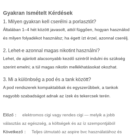
Gyakran Ismételt Kérdések
1. Milyen gyakran kell cserélni a porlasztót?
Általában 1–4 hét között javasolt, attól függően, hogyan használod
és milyen folyadékot használsz; ha égett ízt érzel, azonnal cserélj.
2. Lehet-e azonnal magas nikotint használni?
Lehet, de ajánlott alacsonyabb kezdő szintről indulni és szükség
szerint emelni; a túl magas nikotin mellékhatásokat okozhat.
3. Mi a különbség a pod és a tank között?
A pod rendszerek kompaktabbak és egyszerűbbek, a tankok
nagyobb szabadságot adnak az ízek és tekercsek terén.
Előző：
elektromos cigi vagy rendes cigi — melyik a jobb
választás az egészség, a költségek és az íz szempontjából
Következő：
Teljes útmutató az aspire bvc használatához és