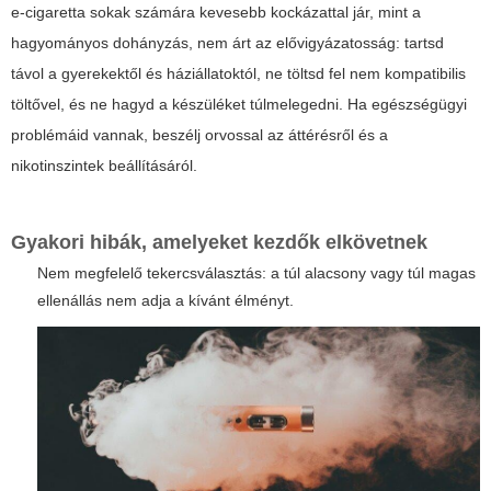
e-cigaretta sokak számára kevesebb kockázattal jár, mint a
hagyományos dohányzás, nem árt az elővigyázatosság: tartsd
távol a gyerekektől és háziállatoktól, ne töltsd fel nem kompatibilis
töltővel, és ne hagyd a készüléket túlmelegedni. Ha egészségügyi
problémáid vannak, beszélj orvossal az áttérésről és a
nikotinszintek beállításáról.
Gyakori hibák, amelyeket kezdők elkövetnek
Nem megfelelő tekercsválasztás: a túl alacsony vagy túl magas
ellenállás nem adja a kívánt élményt.