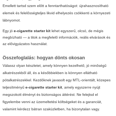
Emellett tartsd szem előtt a fenntarthatóságot: újrahasznosítható
elemek és felelősségteljes likvid elhelyezés csökkenti a környezeti
lábnyomot.
Egy jó
e-cigarette starter kit
lehet egyszerű, olcsó, de mégis
megbízható — a titok a megfelelő információk, reális elvárások és
az elővigyázatos használat.
Összefoglalás: hogyan dönts okosan
Válassz olyan készletet, amely könnyen kezelhető, jó minőségű
alkatrészekből áll, és a későbbiekben is könnyen ellátható
pótalkatrészekkel. Kezdőknek javasolt egy MTL-orientált, közepes
teljesítményű
e-cigarette starter kit
, amely egyszerre nyújt
megszokott élményt és biztonságos áttérést. Ne felejtsd el
figyelembe venni az üzemeltetési költségeket és a garanciát,
valamint kérdezz bátran szaküzletben, ha bizonytalan vagy.