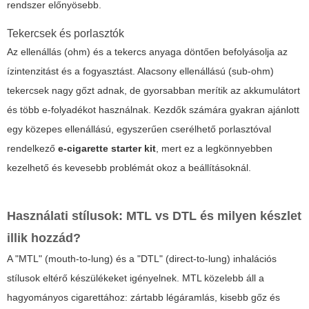
rendszer előnyösebb.
Tekercsek és porlasztók
Az ellenállás (ohm) és a tekercs anyaga döntően befolyásolja az
ízintenzitást és a fogyasztást. Alacsony ellenállású (sub-ohm)
tekercsek nagy gőzt adnak, de gyorsabban merítik az akkumulátort
és több e-folyadékot használnak. Kezdők számára gyakran ajánlott
egy közepes ellenállású, egyszerűen cserélhető porlasztóval
rendelkező
e-cigarette starter kit
, mert ez a legkönnyebben
kezelhető és kevesebb problémát okoz a beállításoknál.
Használati stílusok: MTL vs DTL és milyen készlet
illik hozzád?
A "MTL" (mouth-to-lung) és a "DTL" (direct-to-lung) inhalációs
stílusok eltérő készülékeket igényelnek. MTL közelebb áll a
hagyományos cigarettához: zártabb légáramlás, kisebb gőz és