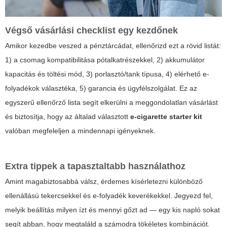
Végső vásárlási checklist egy kezdőnek
Amikor kezedbe veszed a pénztárcádat, ellenőrizd ezt a rövid listát:
1) a csomag kompatibilitása pótalkatrészekkel, 2) akkumulátor
kapacitás és töltési mód, 3) porlasztó/tank típusa, 4) elérhető e-
folyadékok választéka, 5) garancia és ügyfélszolgálat. Ez az
egyszerű ellenőrző lista segít elkerülni a meggondolatlan vásárlást
és biztosítja, hogy az általad választott
e-cigarette starter kit
valóban megfeleljen a mindennapi igényeknek.
Extra tippek a tapasztaltabb használathoz
Amint magabiztosabbá válsz, érdemes kísérletezni különböző
ellenállású tekercsekkel és e-folyadék keverékekkel. Jegyezd fel,
melyik beállítás milyen ízt és mennyi gőzt ad — egy kis napló sokat
segít abban, hogy megtaláld a számodra tökéletes kombinációt.