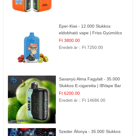
Eper-Kiwi - 12.000 Slukkos
eldobható vape | Friss Gyümölcs
Kombináció
Ft 3800.00
Eredeti ár：
Ft 7250.00
Savanyú Alma Fagylalt - 35.000
Slukkos E-cigaretta | IBVape Bar
Ft 6200.00
Eredeti ár：
Ft 14686.00
Szeder Áfonya - 35.000 Slukkos