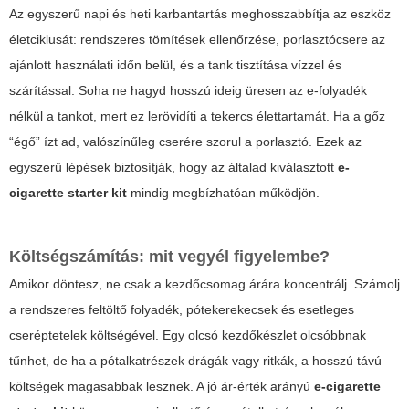
Az egyszerű napi és heti karbantartás meghosszabbítja az eszköz
életciklusát: rendszeres tömítések ellenőrzése, porlasztócsere az
ajánlott használati időn belül, és a tank tisztítása vízzel és
szárítással. Soha ne hagyd hosszú ideig üresen az e-folyadék
nélkül a tankot, mert ez lerövidíti a tekercs élettartamát. Ha a gőz
“égő” ízt ad, valószínűleg cserére szorul a porlasztó. Ezek az
egyszerű lépések biztosítják, hogy az általad kiválasztott
e-
cigarette starter kit
mindig megbízhatóan működjön.
Költségszámítás: mit vegyél figyelembe?
Amikor döntesz, ne csak a kezdőcsomag árára koncentrálj. Számolj
a rendszeres feltöltő folyadék, pótekerekecsek és esetleges
cseréptetelek költségével. Egy olcsó kezdőkészlet olcsóbbnak
tűnhet, de ha a pótalkatrészek drágák vagy ritkák, a hosszú távú
költségek magasabbak lesznek. A jó ár-érték arányú
e-cigarette