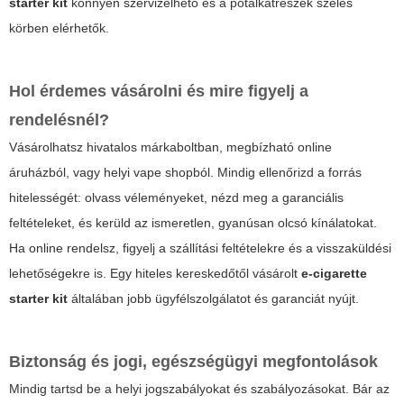
starter kit
könnyen szervizelhető és a pótalkatrészek széles
körben elérhetők.
Hol érdemes vásárolni és mire figyelj a
rendelésnél?
Vásárolhatsz hivatalos márkaboltban, megbízható online
áruházból, vagy helyi vape shopból. Mindig ellenőrizd a forrás
hitelességét: olvass véleményeket, nézd meg a garanciális
feltételeket, és kerüld az ismeretlen, gyanúsan olcsó kínálatokat.
Ha online rendelsz, figyelj a szállítási feltételekre és a visszaküldési
lehetőségekre is. Egy hiteles kereskedőtől vásárolt
e-cigarette
starter kit
általában jobb ügyfélszolgálatot és garanciát nyújt.
Biztonság és jogi, egészségügyi megfontolások
Mindig tartsd be a helyi jogszabályokat és szabályozásokat. Bár az