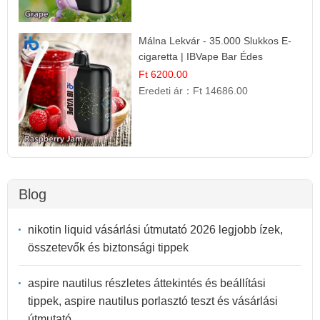
Málna Lekvár - 35.000 Slukkos E-
cigaretta | IBVape Bar Édes
Gyümölcs Íz
Ft 6200.00
Eredeti ár：
Ft 14686.00
Blog
nikotin liquid vásárlási útmutató 2026 legjobb ízek,
összetevők és biztonsági tippek
aspire nautilus részletes áttekintés és beállítási
tippek, aspire nautilus porlasztó teszt és vásárlási
útmutató