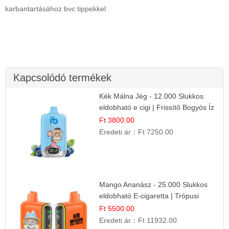
karbantartásához bvc tippekkel
Kapcsolódó termékek
Kék Málna Jég - 12.000 Slukkos
eldobható e cigi | Frissítő Bogyós Íz
Ft 3800.00
Eredeti ár：
Ft 7250.00
Mango Ananász - 25.000 Slukkos
eldobható E-cigaretta | Trópusi
Ízélmény
Ft 5500.00
Eredeti ár：
Ft 11932.00