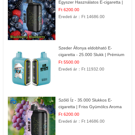
Egyszer Használatos E-cigaretta |
Prémium Ízélmény
Ft 6200.00
Eredeti ár：
Ft 14686.00
Szeder Áfonya eldobható E-
cigaretta - 25.000 Slukk | Prémium
Gyümölcs Íz
Ft 5500.00
Eredeti ár：
Ft 11932.00
Szőlő Íz - 35.000 Slukkos E-
cigaretta | Friss Gyümölcs Aroma
Ft 6200.00
Eredeti ár：
Ft 14686.00