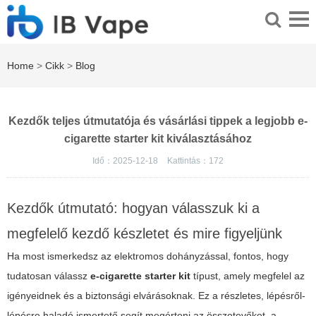
Home
>
Cikk
>
Blog
Kezdők teljes útmutatója és vásárlási tippek a legjobb e-
cigarette starter kit kiválasztásához
Idő：2025-12-18
Kattintás：
172
Kezdők útmutató: hogyan válasszuk ki a
megfelelő kezdő készletet és mire figyeljünk
Ha most ismerkedsz az elektromos dohányzással, fontos, hogy
tudatosan válassz
e-cigarette starter kit
típust, amely megfelel az
igényeidnek és a biztonsági elvárásoknak. Ez a részletes, lépésről-
lépésre haladó ismertető segít megérteni az összetevőket, a