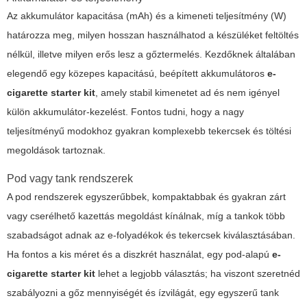
Az akkumulátor kapacitása (mAh) és a kimeneti teljesítmény (W)
határozza meg, milyen hosszan használhatod a készüléket feltöltés
nélkül, illetve milyen erős lesz a gőztermelés. Kezdőknek általában
elegendő egy közepes kapacitású, beépített akkumulátoros
e-
cigarette starter kit
, amely stabil kimenetet ad és nem igényel
külön akkumulátor-kezelést. Fontos tudni, hogy a nagy
teljesítményű modokhoz gyakran komplexebb tekercsek és töltési
megoldások tartoznak.
Pod vagy tank rendszerek
A pod rendszerek egyszerűbbek, kompaktabbak és gyakran zárt
vagy cserélhető kazettás megoldást kínálnak, míg a tankok több
szabadságot adnak az e-folyadékok és tekercsek kiválasztásában.
Ha fontos a kis méret és a diszkrét használat, egy pod-alapú
e-
cigarette starter kit
lehet a legjobb választás; ha viszont szeretnéd
szabályozni a gőz mennyiségét és ízvilágát, egy egyszerű tank