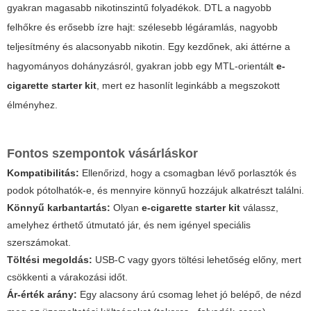
gyakran magasabb nikotinszintű folyadékok. DTL a nagyobb
felhőkre és erősebb ízre hajt: szélesebb légáramlás, nagyobb
teljesítmény és alacsonyabb nikotin. Egy kezdőnek, aki áttérne a
hagyományos dohányzásról, gyakran jobb egy MTL-orientált
e-
cigarette starter kit
, mert ez hasonlít leginkább a megszokott
élményhez.
Fontos szempontok vásárláskor
Kompatibilitás:
Ellenőrizd, hogy a csomagban lévő porlasztók és
podok pótolhatók-e, és mennyire könnyű hozzájuk alkatrészt találni.
Könnyű karbantartás:
Olyan
e-cigarette starter kit
válassz,
amelyhez érthető útmutató jár, és nem igényel speciális
szerszámokat.
Töltési megoldás:
USB-C vagy gyors töltési lehetőség előny, mert
csökkenti a várakozási időt.
Ár-érték arány:
Egy alacsony árú csomag lehet jó belépő, de nézd