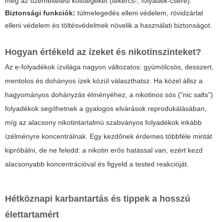
meg az üzemeltetési költségeket (tekercs-, folyadék-csere).
Biztonsági funkciók:
túlmelegedés elleni védelem, rövidzárlat
elleni védelem és töltésvédelmek növelik a használati biztonságot.
Hogyan értékeld az ízeket és nikotinszinteket?
Az e-folyadékok ízvilága nagyon változatos: gyümölcsös, desszert,
mentolos és dohányos ízek közül választhatsz. Ha közel állsz a
hagyományos dohányzás élményéhez, a nikotinos sós ("nic salts")
folyadékok segíthetnek a gyalogos elvárások reprodukálásában,
míg az alacsony nikotintartalmú szabványos folyadékok inkább
ízélményre koncentrálnak. Egy kezdőnek érdemes többféle mintát
kipróbálni, de ne feledd: a nikotin erős hatással van, ezért kezd
alacsonyabb koncentrációval és figyeld a tested reakcióját.
Hétköznapi karbantartás és tippek a hosszú
élettartamért