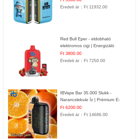
Eredeti ár：
Ft 11932.00
Red Bull Eper - eldobható
elektromos cigi | Energizáló
Gyümölcs Íz
Ft 3800.00
Eredeti ár：
Ft 7250.00
IBVape Bar 35.000 Slukk -
Narancslekvár Íz | Prémium E-
cigaretta
Ft 6200.00
Eredeti ár：
Ft 14686.00