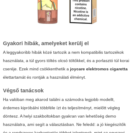
Gyakori hibák, amelyeket kerülj el
A leggyakoribb hibák közé tartozik a nem kompatibilis tartozékok
használata, a túl gyors töltés olcsó töltőkkel, és a porlasztó túl korai
cseréje. Ezek mind csökkenthetik a
joycare elektromos cigaretta
élettartamát és rontják a használati élményt.
Végső tanácsok
Ha valóban meg akarod találni a számodra legjobb modellt,
érdemes kipróbálni többféle ízt és teljesítményt, mielőtt végleg
döntesz. A helyi szakboltokban gyakran van lehetőség demo
használatra, ami segít a választásban. Ne feledd: a jó kiegészítők
és a rendszeres karbantartás többet jelentenek, mint az egyszeri