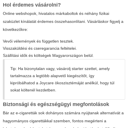
Hol érdemes vásárolni?
Online webshopok, hivatalos márkaboltok és néhány fizikai
szaküzlet kínálatát érdemes összehasonlítani. Vásárláskor figyelj a
következőkre:
Vevői vélemények és független tesztek.
Visszaküldési és cseregarancia feltételei.
Szállítási idők és költségek Magyarországon belül.
Tip: Ha bizonytalan vagy, vásárolj starter szettet, amely
tartalmazza a legtöbb alapvető kiegészítőt, így
kipróbálhatod a Joycare ökoszisztémáját anélkül, hogy túl
sokat költenél kezdetben.
Biztonsági és egészségügyi megfontolások
Bár az e-cigaretták sok dohányos számára nyújtanak alternatívát a
hagyományos cigarettákkal szemben, fontos megérteni a