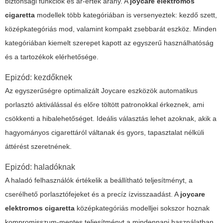
biztonsági funkciók és ár-érték arány. A
joycare elektromos
cigaretta
modellek több kategóriában is versenyeztek: kezdő szett,
középkategóriás mod, valamint kompakt zsebbarát eszköz. Minden
kategóriában kiemelt szerepet kapott az egyszerű használhatóság
és a tartozékok elérhetősége.
Epizód: kezdőknek
Az egyszerűségre optimalizált Joycare eszközök automatikus
porlasztó aktiválással és előre töltött patronokkal érkeznek, ami
csökkenti a hibalehetőséget. Ideális választás lehet azoknak, akik a
hagyományos cigarettáról váltanak és gyors, tapasztalat nélküli
áttérést szeretnének.
Epizód: haladóknak
A haladó felhasználók értékelik a beállítható teljesítményt, a
cserélhető porlasztófejeket és a precíz ízvisszaadást. A
joycare
elektromos cigaretta
középkategóriás modelljei sokszor hoznak
kompromisszum-mentes teljesítményt a mindennapi használatban.