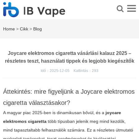
Home
>
Cikk
>
Blog
Joycare elektromos cigaretta vásárlási kalauz 2025 –
részletes teszt, használati tippek és legjobb kiegészítők
Idő：2025-12-05
Kattintás：
293
Áttekintés: mire figyeljünk a Joycare elektromos
cigaretta választásakor?
A magyar piac 2025-ben is dinamikusan bővül, és a
joycare
elektromos cigaretta
több típusban jelenik meg mind kezdők,
mind tapasztaltabb felhasználók számára. Ez a részletes útmutató
gyakorlati tanácsokat, teszt-eredményeket és kiválasztási