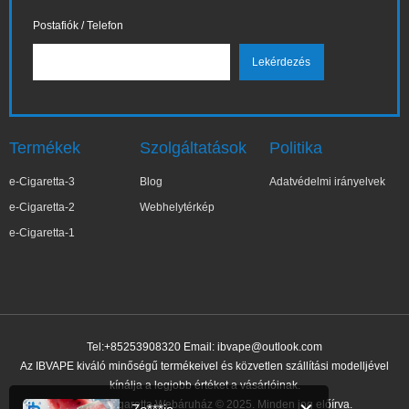
Postafiók / Telefon
Termékek
Szolgáltatások
Politika
e-Cigaretta-3
Blog
Adatvédelmi irányelvek
e-Cigaretta-2
Webhelytérkép
e-Cigaretta-1
Tel:+85253908320 Email:
ibvape@outlook.com
Az IBVAPE kiváló minőségű termékeivel és közvetlen szállítási modelljével
kínálja a legjobb értéket a vásárlóinak.
IBVAPE E-cigaretta Webáruház © 2025. Minden jog előírva.