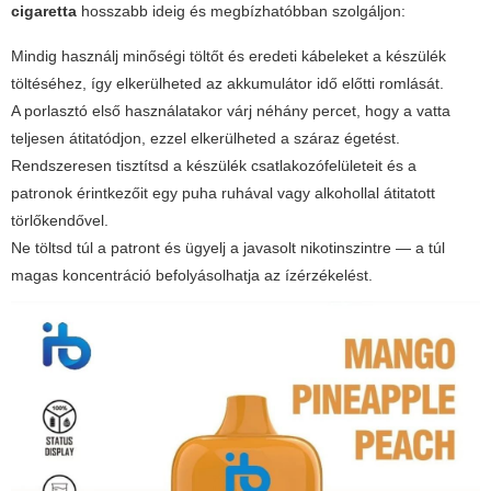
cigaretta
hosszabb ideig és megbízhatóbban szolgáljon:
Mindig használj minőségi töltőt és eredeti kábeleket a készülék
töltéséhez, így elkerülheted az akkumulátor idő előtti romlását.
A porlasztó első használatakor várj néhány percet, hogy a vatta
teljesen átitatódjon, ezzel elkerülheted a száraz égetést.
Rendszeresen tisztítsd a készülék csatlakozófelületeit és a
patronok érintkezőit egy puha ruhával vagy alkohollal átitatott
törlőkendővel.
Ne töltsd túl a patront és ügyelj a javasolt nikotinszintre — a túl
magas koncentráció befolyásolhatja az ízérzékelést.