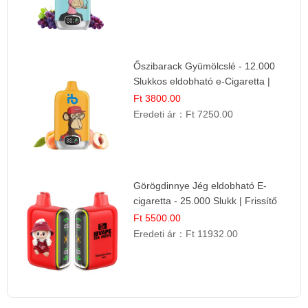
Őszibarack Gyümölcslé - 12.000
Slukkos eldobható e-Cigaretta |
Friss Gyümölcs Íz
Ft 3800.00
Eredeti ár：
Ft 7250.00
Görögdinnye Jég eldobható E-
cigaretta - 25.000 Slukk | Frissítő
Nyári Íz
Ft 5500.00
Eredeti ár：
Ft 11932.00