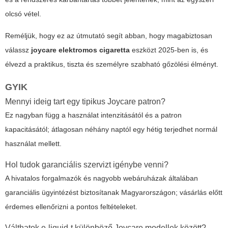
olcsó vétel.
Reméljük, hogy ez az útmutató segít abban, hogy magabiztosan
válassz
joycare elektromos cigaretta
eszközt 2025-ben is, és
élvezd a praktikus, tiszta és személyre szabható gőzölési élményt.
GYIK
Mennyi ideig tart egy tipikus Joycare patron?
Ez nagyban függ a használat intenzitásától és a patron
kapacitásától; átlagosan néhány naptól egy hétig terjedhet normál
használat mellett.
Hol tudok garanciális szervizt igénybe venni?
A hivatalos forgalmazók és nagyobb webáruházak általában
garanciális ügyintézést biztosítanak Magyarországon; vásárlás előtt
érdemes ellenőrizni a pontos feltételeket.
Válthatok e-liquid-t különböző Joycare modellek között?