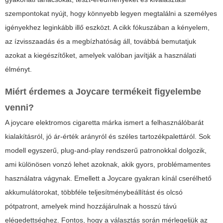
szempontokat nyújt, hogy könnyebb legyen megtalálni a személyes
igényekhez leginkább illő eszközt. A cikk fókuszában a kényelem,
az ízvisszaadás és a megbízhatóság áll, továbbá bemutatjuk
azokat a kiegészítőket, amelyek valóban javítják a használati
élményt.
Miért érdemes a Joycare termékeit figyelembe
venni?
A
joycare elektromos cigaretta
márka ismert a felhasználóbarát
kialakításról, jó ár-érték arányról és széles tartozékpalettáról. Sok
modell egyszerű, plug-and-play rendszerű patronokkal dolgozik,
ami különösen vonzó lehet azoknak, akik gyors, problémamentes
használatra vágynak. Emellett a Joycare gyakran kínál cserélhető
akkumulátorokat, többféle teljesítménybeállítást és olcsó
pótpatront, amelyek mind hozzájárulnak a hosszú távú
elégedettséghez. Fontos, hogy a választás során mérlegeljük az