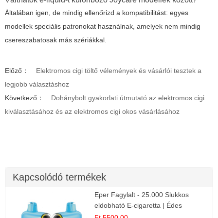
Általában igen, de mindig ellenőrizd a kompatibilitást: egyes
modellek speciális patronokat használnak, amelyek nem mindig
csereszabatosak más szériákkal.
Előző：
Elektromos cigi töltő vélemények és vásárlói tesztek a
legjobb választáshoz
Következő：
Dohánybolt gyakorlati útmutató az elektromos cigi
kiválasztásához és az elektromos cigi okos vásárlásához
Kapcsolódó termékek
Eper Fagylalt - 25.000 Slukkos
eldobható E-cigaretta | Édes
Desszert Íz
Ft 5500.00