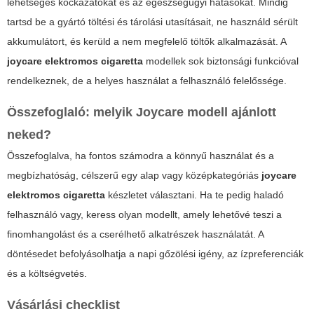
lehetséges kockázatokat és az egészségügyi hatásokat. Mindig
tartsd be a gyártó töltési és tárolási utasításait, ne használd sérült
akkumulátort, és kerüld a nem megfelelő töltők alkalmazását. A
joycare elektromos cigaretta
modellek sok biztonsági funkcióval
rendelkeznek, de a helyes használat a felhasználó felelőssége.
Összefoglaló: melyik Joycare modell ajánlott
neked?
Összefoglalva, ha fontos számodra a könnyű használat és a
megbízhatóság, célszerű egy alap vagy középkategóriás
joycare
elektromos cigaretta
készletet választani. Ha te pedig haladó
felhasználó vagy, keress olyan modellt, amely lehetővé teszi a
finomhangolást és a cserélhető alkatrészek használatát. A
döntésedet befolyásolhatja a napi gőzölési igény, az ízpreferenciák
és a költségvetés.
Vásárlási checklist