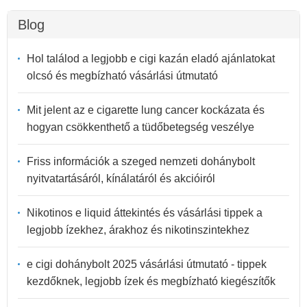
Blog
Hol találod a legjobb e cigi kazán eladó ajánlatokat
olcsó és megbízható vásárlási útmutató
Mit jelent az e cigarette lung cancer kockázata és
hogyan csökkenthető a tüdőbetegség veszélye
Friss információk a szeged nemzeti dohánybolt
nyitvatartásáról, kínálatáról és akcióiról
Nikotinos e liquid áttekintés és vásárlási tippek a
legjobb ízekhez, árakhoz és nikotinszintekhez
e cigi dohánybolt 2025 vásárlási útmutató - tippek
kezdőknek, legjobb ízek és megbízható kiegészítők