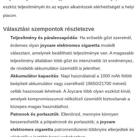
eszköz teljesítményét és az egyes alkatrészek elérhetőségét a helyi
piacon.
Választási szempontok részletezve
Teljesítmény és páralecsapódás
: Ha erősebb gőzt szeretnél,
érdemes olyan
joycare elektromos cigaretta
modellt
választani, amelynek beállítható teljesítménye van. A magasabb
teljesítmény általában több gőzt és intenzívebb ízt eredményez,
de rövidebb akkumulátor-üzemidőt is jelenthet.
Akkumulátor kapacitás
: Napi használatnál a 1000 mAh fölötti
beépített akkumulátor vagy cserélhető 18650/21700 méretű
cellák hasznosak lehetnek. A Joycare több olyan eszközt kínál,
amelyek kompromisszumot nélkülöző üzemidőt biztosítanak a
közepes-magas használathoz.
Patronok és porlasztók
: Ellenőrizd, mennyire könnyen
beszerezhetők a pótpatronok és porlasztók; a
joycare
elektromos cigaretta
patronrendszerei többnyire elterjedtek és