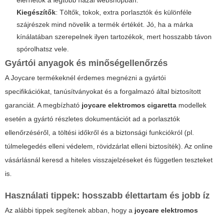
elérhetők a legtöbb hazai webshopban.
Kiegészítők
: Töltők, tokok, extra porlasztók és különféle
szájrészek mind növelik a termék értékét. Jó, ha a márka
kínálatában szerepelnek ilyen tartozékok, mert hosszabb távon
spórolhatsz vele.
Gyártói anyagok és minőségellenőrzés
A Joycare termékeknél érdemes megnézni a gyártói
specifikációkat, tanúsítványokat és a forgalmazó által biztosított
garanciát. A megbízható
joycare elektromos cigaretta
modellek
esetén a gyártó részletes dokumentációt ad a porlasztók
ellenőrzéséről, a töltési időkről és a biztonsági funkciókról (pl.
túlmelegedés elleni védelem, rövidzárlat elleni biztosíték). Az online
vásárlásnál keresd a hiteles visszajelzéseket és független teszteket
is.
Használati tippek: hosszabb élettartam és jobb íz
Az alábbi tippek segítenek abban, hogy a
joycare elektromos