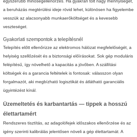
egyszerűbb minőségellenőrzés. Ha gyakran tölt nagy mennyiséget,
a beruházás megtérülési ideje rövid lehet, különösen ha figyelembe
vesszük az alacsonyabb munkaerőköltséget és a kevesebb
veszteséget.
Gyakorlati szempontok a telepítésnél
Telepítés előtt ellenőrizze az elektromos hálózat megfelelőségét, a
helyiség szellőzését és a biztonsági előírásokat. Sok gép moduláris
felépítésű, így növelhető a kapacitás a jövőben. A szállítási
költségek és a garancia feltételek is fontosak: válasszon olyan
forgalmazót, aki megbízható logisztikát és átlátható garanciális
ügyintézést kínál.
Üzemeltetés és karbantartás — tippek a hosszú
élettartamért
Rendszeres tisztítás, az adagolófejek időszakos ellenőrzése és az
igény szerinti kalibrálás jelentősen növeli a gép élettartamát. A