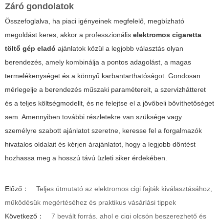
Záró gondolatok
Összefoglalva, ha piaci igényeinek megfelelő, megbízható
megoldást keres, akkor a professzionális
elektromos cigaretta
töltő gép eladó
ajánlatok közül a legjobb választás olyan
berendezés, amely kombinálja a pontos adagolást, a magas
termelékenységet és a könnyű karbantarthatóságot. Gondosan
mérlegelje a berendezés műszaki paramétereit, a szervizhátteret
és a teljes költségmodellt, és ne felejtse el a jövőbeli bővíthetőséget
sem. Amennyiben további részletekre van szüksége vagy
személyre szabott ajánlatot szeretne, keresse fel a forgalmazók
hivatalos oldalait és kérjen árajánlatot, hogy a legjobb döntést
hozhassa meg a hosszú távú üzleti siker érdekében.
Előző：
Teljes útmutató az elektromos cigi fajták kiválasztásához,
működésük megértéséhez és praktikus vásárlási tippek
Következő：
7 bevált forrás, ahol e cigi olcsón beszerezhető és