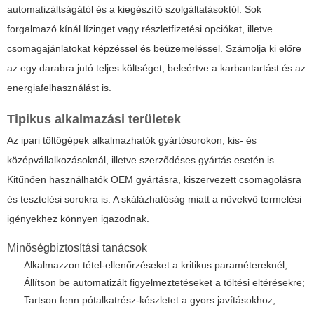
automatizáltságától és a kiegészítő szolgáltatásoktól. Sok
forgalmazó kínál lízinget vagy részletfizetési opciókat, illetve
csomagajánlatokat képzéssel és beüzemeléssel. Számolja ki előre
az egy darabra jutó teljes költséget, beleértve a karbantartást és az
energiafelhasználást is.
Tipikus alkalmazási területek
Az ipari töltőgépek alkalmazhatók gyártósorokon, kis- és
középvállalkozásoknál, illetve szerződéses gyártás esetén is.
Kitűnően használhatók OEM gyártásra, kiszervezett csomagolásra
és tesztelési sorokra is. A skálázhatóság miatt a növekvő termelési
igényekhez könnyen igazodnak.
Minőségbiztosítási tanácsok
Alkalmazzon tétel-ellenőrzéseket a kritikus paramétereknél;
Állítson be automatizált figyelmeztetéseket a töltési eltérésekre;
Tartson fenn pótalkatrész-készletet a gyors javításokhoz;