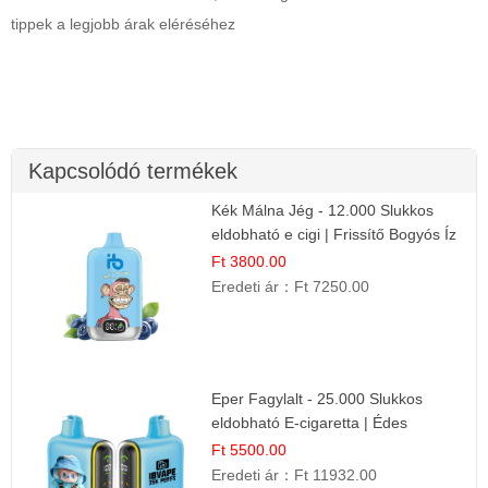
tippek a legjobb árak eléréséhez
Kapcsolódó termékek
Kék Málna Jég - 12.000 Slukkos
eldobható e cigi | Frissítő Bogyós Íz
Ft 3800.00
Eredeti ár：
Ft 7250.00
Eper Fagylalt - 25.000 Slukkos
eldobható E-cigaretta | Édes
Desszert Íz
Ft 5500.00
Eredeti ár：
Ft 11932.00