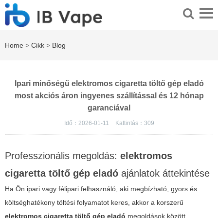
Home
>
Cikk
>
Blog
Ipari minőségű elektromos cigaretta töltő gép eladó
most akciós áron ingyenes szállítással és 12 hónap
garanciával
Idő：2026-01-11
Kattintás：
309
Professzionális megoldás:
elektromos
cigaretta töltő gép eladó
ajánlatok áttekintése
Ha Ön ipari vagy félipari felhasználó, aki megbízható, gyors és
költséghatékony töltési folyamatot keres, akkor a korszerű
elektromos cigaretta töltő gép eladó
megoldások között