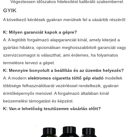
Végeztessen időszakos hitelesítést kalibráló szakemberrel.
GYIK
A következő kérdések gyakran merülnek fel a vásárlók részéről:
K: Milyen garanciát kapok a gépre?
A: A legtöbb forgalmazó alapgaranciát kínál, amely kiterjed a
gyártási hibákra; opcionálisan meghosszabbított garanciát vagy
szervizcsomagot is választhat, ami érdemes, ha folyamatos
termelésre tervezi a gépet.
K: Mennyire bonyolult a beállítás és az üzembe helyezés?
A: A modern
elektromos cigaretta töltő gép eladó
modellek
többsége felhasználóbarát vezérléssel rendelkezik, gyakran
érintőképernyős menüvel. A forgalmazó általában kínál
beüzemelési támogatást és képzést.
K: Van-e lehetőség tesztüzemre vásárlás előtt?