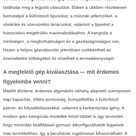
találhatja meg a legjobb választást. Ebben a cikkben részletesen
bemutatjuk a különböző típusokat, a műszaki jellemzőket, a
vásárlási és szervizelési tanácsokat, valamint a tippeket a
hosszútávú megtérülés maximalizálásához. A hangsúly a
minőségen, a megbízhatóságon és a gazdaságosságon van,
hiszen a helyes gépválasztás jelentősen csökkentheti az
üzemeltetési költségeket és növelheti a termelékenységet.
A megfelelő gép kiválasztása — mit érdemes
figyelembe venni?
Mielőtt döntene, érdemes átgondolni néhány alapvető szempontot:
napi kapacitás, töltési pontosság, kompatibilitás a különböző
patron- és folyadéktípusokkal, valamint a karbantartási igény. A
modern ipari kategóriás modellek közül többet is úgy terveztek,
hogy minimális beállítással gyorsan átkonfigurálhatók legyenek
más termékekhez, így a beruházás rugalmasan kihasználható. A