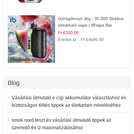
Görögdinnye Jég - 35.000 Slukkos
eldobható vape | IBVape Bar
Frissítő Nyári Íz
Ft 6200.00
Eredeti ár：
Ft 14686.00
Blog
Vásárlási útmutató e cigi akkumulátor választáshoz és
biztonságos töltés tippek az élettartam növeléséhez
smok nord teszt és vásárlási útmutató tippek az
üzemidő és íz maximalizálásához