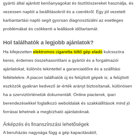
gyártó által ajánlott kenőanyagokat és tisztítószereket használja, és
vezessen naplót a beállításokról és a cserékről. Egy jól vezetett
karbantartási napló segít gyorsan diagnosztizálni az esetleges
problémákat és csökkenti a leállások időtartamát.
Hol találhatók a legjobb ajánlatok?
Ha kifejezetten
elektromos cigaretta töltő gép eladó
kulcsszóra
keres, érdemes összehasonlítani a gyártói és a forgalmazói
ajánlatokat, különös tekintettel a garanciaidőre és a szállítási
feltételekre. A piacon találhatók új és felújított gépek is; a felújított
eszközök gyakran kedvező ár-érték arányt biztosítanak, különösen
ha a szerviztörténetük dokumentált. Online piacterek, ipari
berendezésekkel foglalkozó weboldalak és szakkiállítások mind jó
forrásai lehetnek a megbízható ajánlatoknak.
Árképzés és finanszírozási lehetőségek
A beruházás nagysága függ a gép kapacitásától,