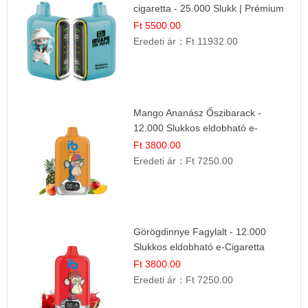
cigaretta - 25.000 Slukk | Prémium
Gyümölcs Íz
Ft 5500.00
Eredeti ár：
Ft 11932.00
Mango Ananász Őszibarack -
12.000 Slukkos eldobható e-
Cigaretta
Ft 3800.00
Eredeti ár：
Ft 7250.00
Görögdinnye Fagylalt - 12.000
Slukkos eldobható e-Cigaretta
Ft 3800.00
Eredeti ár：
Ft 7250.00