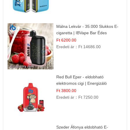
Málna Lekvár - 35.000 Slukkos E-
cigaretta | IBVape Bar Édes
Gyümölcs Íz
Ft 6200.00
Eredeti ár：
Ft 14686.00
Red Bull Eper - eldobható
elektromos cigi | Energizáló
Gyümölcs Íz
Ft 3800.00
Eredeti ár：
Ft 7250.00
Szeder Áfonya eldobható E-