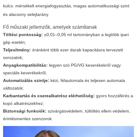
kulcs: mérsékelt energiafogyasztás, magas automatikussági szint
és alacsony selejtarány.
Fő műszaki jellemzők, amelyek számítanak
Töltési pontosság:
±0,01–0,05 ml tartományban a legtöbb ipari
gép esetén;
Teljesítmény:
óránként több ezer darab kapacitásra tervezett
sorozatok;
Anyagkompatibilitás:
legyen szó PG/VG keverékekről vagy
speciális keverékekről;
Automatizálás szintje:
kézi, félautomata és teljesen automata
változatok;
Karbantartás és cserealkatrész elérhetőség:
gyors hozzáférés a
kopó alkatrészekhez;
Biztonsági funkciók:
szivárgásvédelem, túltöltés elleni védelem,
érintésmentes szenzorok.