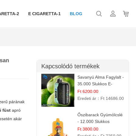
ARETTA-2
E CIGARETTA-1
BLOG
rsan
Kapcsolódó termékek
Savanyú Alma Fagylalt -
35.000 Slukkos E-
cigaretta | IBVape Bar
Ft 6200.00
Eredeti ár：
Ft 14686.00
szerű párának
i füst
apró
Őszibarack Gyümölcslé
 esetén akár
- 12.000 Slukkos
eldobható e-Cigaretta |
Ft 3800.00
Friss Gyümölcs Íz