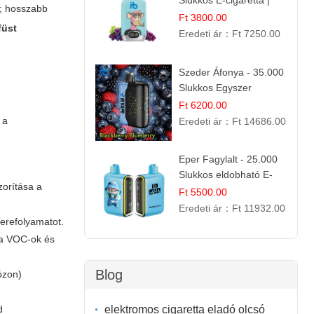
Slukkos E-cigaretta |
g; hosszabb
Kifinomult Gyümölcs Íz
Ft 3800.00
füst
Eredeti ár：
Ft 7250.00
Szeder Áfonya - 35.000
Slukkos Egyszer
Használatos E-cigaretta
Ft 6200.00
| Prémium Ízélmény
 a
Eredeti ár：
Ft 14686.00
Eper Fagylalt - 25.000
Slukkos eldobható E-
zorítása a
cigaretta | Édes
Ft 5500.00
Desszert Íz
Eredeti ár：
Ft 11932.00
serefolyamatot.
 a VOC-ok és
Blog
ózon)
elektromos cigaretta eladó olcsó
d