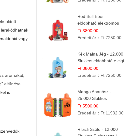
Eredeti ár：
Ft 7250.00
Red Bull Eper -
le oldott
eldobható elektromos
cigi | Energizáló
 lerakódhatnak
Ft 3800.00
Gyümölcs Íz
Eredeti ár：
Ft 7250.00
ormaldehid vagy
Kék Málna Jég - 12.000
Slukkos eldobható e cigi
| Frissítő Bogyós Íz
Ft 3800.00
 és aromákat,
Eredeti ár：
Ft 7250.00
g" eltűnése
Mango Ananász -
kel is
25.000 Slukkos
eldobható E-cigaretta |
Ft 5500.00
Trópusi Ízélmény
Eredeti ár：
Ft 11932.00
Ribizli Szőlő - 12.000
 szenvedők,