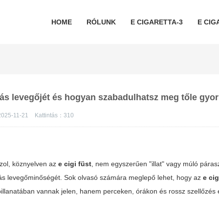
HOME
RÓLUNK
E CIGARETTA-3
E CIG
akás levegőjét és hogyan szabadulhatsz meg tőle gyo
2025-11-21
Kattintás：
310
szol, köznyelven az
e cigi füst
, nem egyszerűen "illat" vagy múló pára
lakás levegőminőségét. Sok olvasó számára meglepő lehet, hogy az
e cig
pillanatában vannak jelen, hanem perceken, órákon és rossz szellőzés