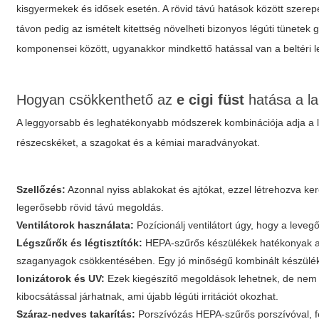
kisgyermekek és idősek esetén. A rövid távú hatások között szerep
távon pedig az ismételt kitettség növelheti bizonyos légúti tünete
komponensei között, ugyanakkor mindkettő hatással van a beltéri
Hogyan csökkenthető az
e cigi füst
hatása a l
A leggyorsabb és leghatékonyabb módszerek kombinációja adja a l
részecskéket, a szagokat és a kémiai maradványokat.
Szellőzés:
Azonnal nyiss ablakokat és ajtókat, ezzel létrehozva ker
legerősebb rövid távú megoldás.
Ventilátorok használata:
Pozícionálj ventilátort úgy, hogy a leveg
Légszűrők és légtisztítók:
HEPA-szűrős készülékek hatékonyak a 
szaganyagok csökkentésében. Egy jó minőségű kombinált készülék r
Ionizátorok és UV:
Ezek kiegészítő megoldások lehetnek, de nem 
kibocsátással járhatnak, ami újabb légúti irritációt okozhat.
Száraz-nedves takarítás:
Porszívózás HEPA-szűrős porszívóval, fe