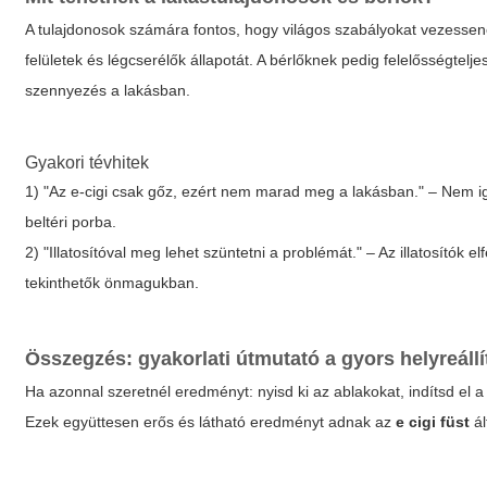
A tulajdonosok számára fontos, hogy világos szabályokat vezessenek
felületek és légcserélők állapotát. A bérlőknek pedig felelősségtelj
szennyezés a lakásban.
Gyakori tévhitek
1) "Az e-cigi csak gőz, ezért nem marad meg a lakásban." – Nem ig
beltéri porba.
2) "Illatosítóval meg lehet szüntetni a problémát." – Az illatosító
tekinthetők önmagukban.
Összegzés: gyakorlati útmutató a gyors helyreáll
Ha azonnal szeretnél eredményt: nyisd ki az ablakokat, indítsd el a v
Ezek együttesen erős és látható eredményt adnak az
e cigi füst
ál