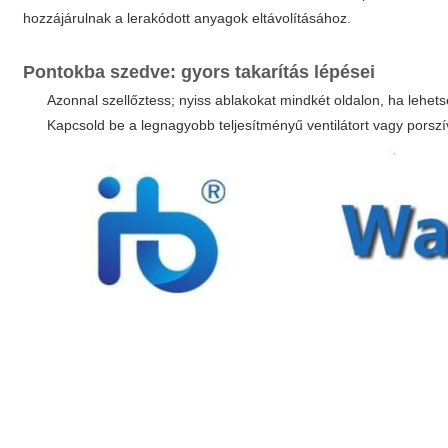
hozzájárulnak a lerakódott anyagok eltávolításához.
Pontokba szedve: gyors takarítás lépései
Azonnal szellőztess; nyiss ablakokat mindkét oldalon, ha lehet
Kapcsold be a legnagyobb teljesítményű ventilátort vagy porszívó