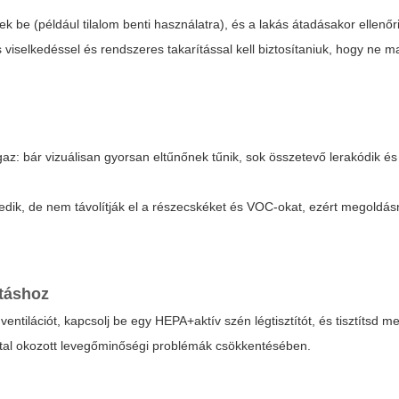
 be (például tilalom benti használatra), és a lakás átadásakor ellenőr
es viselkedéssel és rendszeres takarítással kell biztosítaniuk, hogy ne m
az: bár vizuálisan gyorsan eltűnőnek tűnik, sok összetevő lerakódik és
k elfedik, de nem távolítják el a részecskéket és VOC-okat, ezért megold
ításhoz
entilációt, kapcsolj be egy HEPA+aktív szén légtisztítót, és tisztítsd meg
tal okozott levegőminőségi problémák csökkentésében.