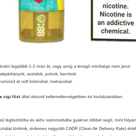
 járatni legalább 1-2 órán át, vagy amíg a levegő minősége nem javul.
ablakpárkányok, asztalok, polcok, karnisok.
rszívózd át soft bútorokat, matracokat.
e cigi füst
által okozott kellemetlenségekben és kockázatokban.
ű légtisztítóba és aktív szénmodulba gyakran többet segít, mint folya
sználat történik, érdemes nagyobb CADR (Clean Air Delivery Rate) érté