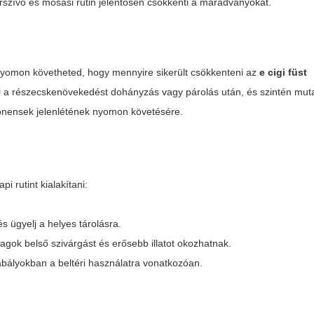
rszívó és mosási rutin jelentősen csökkenti a maradványokat.
yomon követheted, hogy mennyire sikerült csökkenteni az
e cigi füst
i a részecskenövekedést dohányzás vagy párolás után, és szintén mutatj
onensek jelenlétének nyomon követésére.
i rutint kialakítani:
s ügyelj a helyes tárolásra.
yagok belső szivárgást és erősebb illatot okozhatnak.
abályokban a beltéri használatra vonatkozóan.