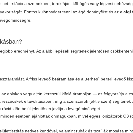
elhet irritáció a szemekben, torokfájás, köhögés vagy légzési nehézsé
k gyakoriságát. Fontos különbséget tenni az égő dohányfüst és az
e cigi 
 levegőminőségre.
akásban?
egjobb eredményt. Az alábbi lépések segítenek jelentősen csökkenteni
esztáramlást. A friss levegő beáramlása és a „terhes” beltéri levegő kis
ő az ablakon vagy ajtón keresztül kifelé áramoljon — ez felgyorsítja a c
részecskék eltávolításában, míg a szénszűrők (aktív szén) segítenek
övid időn belül jelentősen javítja a levegőminőséget.
minden esetben ajánlottak önmagukban, mivel egyes ionizátorok O3 (
lülettisztítás nedves kendővel, valamint ruhák és textíliák mosása min