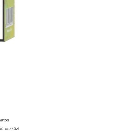
matos
kű eszközt