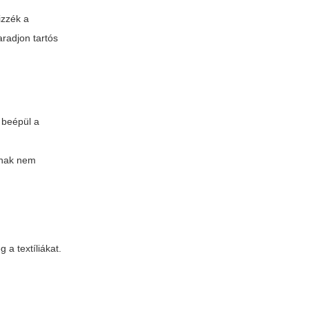
izzék a
aradjon tartós
 beépül a
ásnak nem
 a textíliákat.