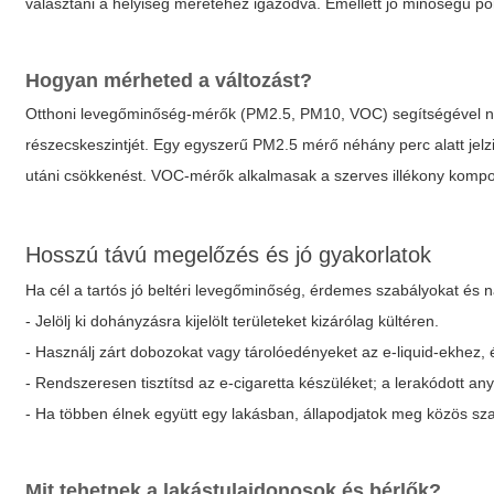
választani a helyiség méretéhez igazodva. Emellett jó minőségű po
Hogyan mérheted a változást?
Otthoni levegőminőség-mérők (PM2.5, PM10, VOC) segítségével n
részecskeszintjét. Egy egyszerű PM2.5 mérő néhány perc alatt jelz
utáni csökkenést. VOC-mérők alkalmasak a szerves illékony komp
Hosszú távú megelőzés és jó gyakorlatok
Ha cél a tartós jó beltéri levegőminőség, érdemes szabályokat és nap
- Jelölj ki dohányzásra kijelölt területeket kizárólag kültéren.
- Használj zárt dobozokat vagy tárolóedényeket az e-liquid-ekhez, é
- Rendszeresen tisztítsd az e-cigaretta készüléket; a lerakódott an
- Ha többen élnek együtt egy lakásban, állapodjatok meg közös sz
Mit tehetnek a lakástulajdonosok és bérlők?