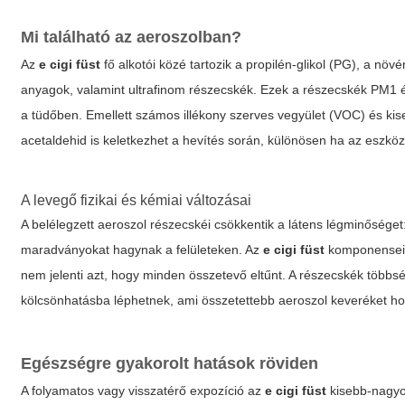
Mi található az aeroszolban?
Az
e cigi füst
fő alkotói közé tartozik a propilén-glikol (PG), a növé
anyagok, valamint ultrafinom részecskék. Ezek a részecskék PM1
a tüdőben. Emellett számos illékony szerves vegyület (VOC) és kis
acetaldehid is keletkezhet a hevítés során, különösen ha az eszköz
A levegő fizikai és kémiai változásai
A belélegzett aeroszol részecskéi csökkentik a látens légminőséget
maradványokat hagynak a felületeken. Az
e cigi füst
komponensei m
nem jelenti azt, hogy minden összetevő eltűnt. A részecskék többsé
kölcsönhatásba léphetnek, ami összetettebb aeroszol keveréket hoz
Egészségre gyakorolt hatások röviden
A folyamatos vagy visszatérő expozíció az
e cigi füst
kisebb-nagyo