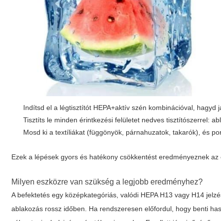
Indítsd el a légtisztítót HEPA+aktív szén kombinációval, hagyd
Tisztíts le minden érintkezési felületet nedves tisztítószerrel: 
Mosd ki a textíliákat (függönyök, párnahuzatok, takarók), és po
Ezek a lépések gyors és hatékony csökkentést eredményeznek az
Milyen eszközre van szükség a legjobb eredményhez?
A befektetés egy középkategóriás, valódi HEPA H13 vagy H14 jelzés
ablakozás rossz időben. Ha rendszeresen előfordul, hogy benti ha