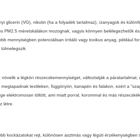
nyi glicerin (VG), nikotin (ha a folyadék tartalmaz), ízanyagok és különfé
 és PM2.5 méretskálákon mozognak, vagyis könnyen belélegezhetők és
ebb mennyiségben potenciálisan irritáló vagy toxikus anyag, például f
 túlmelegszik.
: növelik a légköri részecskemennyiséget, változtatják a páratartalmat,
egtapadnak textileken, függönyön, kanapén és falakon, ezért a "sza
ge elektromosan töltött, ami miatt porral, korommal és más részecskék
 létre.
bb kockázatokat rejt, különösen asztmás vagy légúti érzékenységben