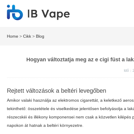
Home
>
Cikk
>
Blog
Hogyan változtatja meg az e cigi füst a l
Idő：
Rejtett változások a beltéri levegőben
Amikor valaki használja az elektromos cigarettát, a keletkező aero
tekinthető: összetétele és viselkedése jelentősen befolyásolja a 
részecskéi és illékony komponensei nem csak a közvetlen kilépés 
napokon át hatnak a beltéri környezetre.