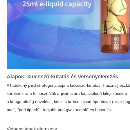
Alapok: kulcsszó-kutatás és versenyelemzés
A hatékony
pod
stratégia alapja a kulcsszó-kutatás. Használj eszk
keresnek rá a felhasználók a
pod
szóra kapcsolódó kifejezésekre. 
a látogatottság növelése, készíts tartalmi csomópontokat (pillar pa
pod", "pod tippek", "legjobb pod gyakorlatok" és hasonlók.
Versenytársak elemzése