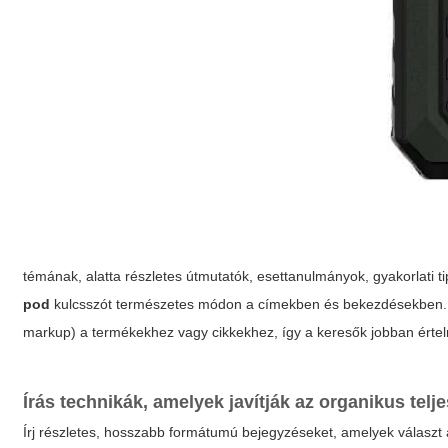
témának, alatta részletes útmutatók, esettanulmányok, gyakorlati 
pod
kulcsszót természetes módon a címekben és bekezdésekben. Opt
markup) a termékekhez vagy cikkekhez, így a keresők jobban értel
Írás technikák, amelyek javítják az organikus telj
Írj részletes, hosszabb formátumú bejegyzéseket, amelyek válasz