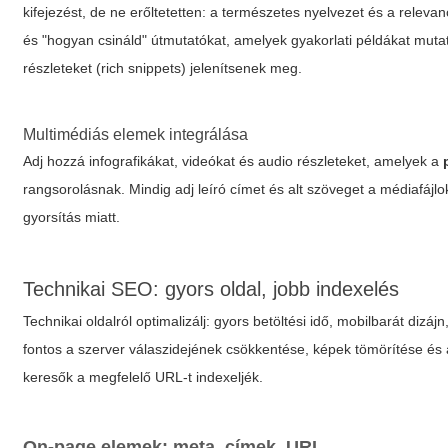
kifejezést, de ne erőltetetten: a természetes nyelvezet és a relevanc
és "hogyan csináld" útmutatókat, amelyek gyakorlati példákat mutat
részleteket (rich snippets) jelenítsenek meg.
Multimédiás elemek integrálása
Adj hozzá infografikákat, videókat és audio részleteket, amelyek a
rangsorolásnak. Mindig adj leíró címet és alt szöveget a médiafájl
gyorsítás miatt.
Technikai SEO: gyors oldal, jobb indexelés
Technikai oldalról optimalizálj: gyors betöltési idő, mobilbarát dizá
fontos a szerver válaszidejének csökkentése, képek tömörítése és a
keresők a megfelelő URL-t indexeljék.
On-page elemek: meta, címek, URL