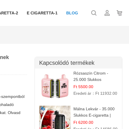
ARETTA-2
E CIGARETTA-1
BLOG
knek
Kapcsolódó termékek
Rózsaszín Citrom -
25.000 Slukkos
eldobható e-Cigaretta |
Ft 5500.00
IBvape Bar
Eredeti ár：
Ft 11932.00
O-szempontból
éphaladó
Málna Lekvár - 35.000
okat. Olvasd
Slukkos E-cigaretta |
IBVape Bar Édes
Ft 6200.00
Gyümölcs Íz