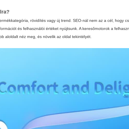
lra?
termékkategória, rövidítés vagy új trend. SEO-nál nem az a cél, hogy c
nformációt és felhasználói értéket nyújtsunk. A keresőmotorok a felhasz
b aloldalt néz meg, és növelik az oldal tekintélyét.