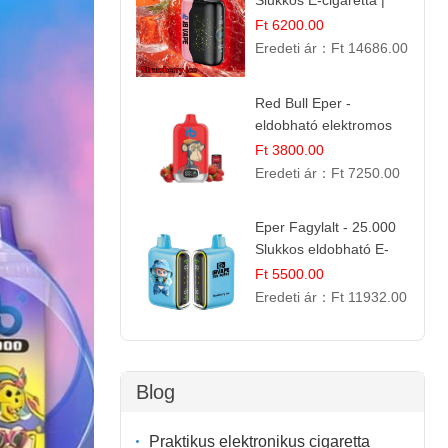
Slukkos E-cigaretta |
IBVape Bar
Ft 6200.00
Eredeti ár：
Ft 14686.00
Red Bull Eper -
eldobható elektromos
cigi | Energizáló
Ft 3800.00
Gyümölcs Íz
Eredeti ár：
Ft 7250.00
Eper Fagylalt - 25.000
Slukkos eldobható E-
cigaretta | Édes
Ft 5500.00
Desszert Íz
Eredeti ár：
Ft 11932.00
Blog
Praktikus elektronikus cigaretta