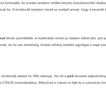
ia fontosabb. Az eredeti tartalom mellett készíts összehasonlító listákat,
nak be. A strukturált tartalom növeli az esélyét annak, hogy a keresők 
pod
témát szemléltetik. A multimédia növeli az oldalon töltött időt, ami po
oknak, és ha van lehetőség, hostolj néhány tartalmi egységet a saját sz
jn, strukturált adatok és XML sitemap. Ha cél a
pod
keresési teljesítmén
 CSS/JS minimalizálása. Ellenőrizd a robots.txt fájlt és a canonical cí