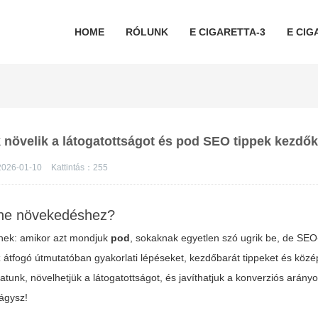
HOME
RÓLUNK
E CIGARETTA-3
E CIG
növelik a látogatottságot és pod SEO tippek kezdő
026-01-10
Kattintás：
255
line növekedéshez?
ödnek: amikor azt mondjuk
pod
, sokaknak egyetlen szó ugrik be, de SE
z átfogó útmutatóban gyakorlati lépéseket, kezdőbarát tippeket és köz
atunk, növelhetjük a látogatottságot, és javíthatjuk a konverziós arány
vágysz!