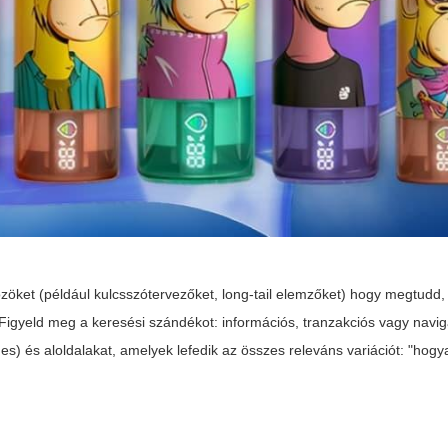
özöket (például kulcsszótervezőket, long-tail elemzőket) hogy megtudd
Figyeld meg a keresési szándékot: információs, tranzakciós vagy navig
ges) és aloldalakat, amelyek lefedik az összes releváns variációt: "hog