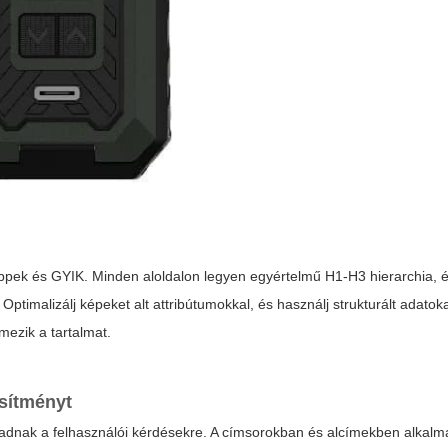
tippek és GYIK. Minden aloldalon legyen egyértelmű H1-H3 hierarchia, 
imalizálj képeket alt attribútumokkal, és használj strukturált adato
mezik a tartalmat.
esítményt
t adnak a felhasználói kérdésekre. A címsorokban és alcímekben alkal