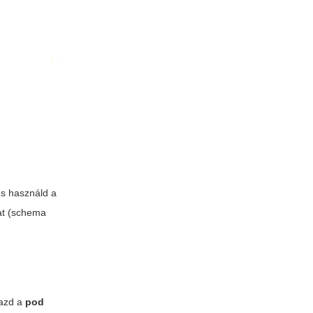
és használd a
kat (schema
mazd a
pod