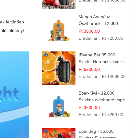
Eredeti ár：
Ft 14686.00
Mango Ananász
sak feltűnően
Őszibarack - 12.000
Slukkos eldobható e-
nálói élményt
Ft 3800.00
Cigaretta
Eredeti ár：
Ft 7250.00
IBVape Bar 35.000
Slukk - Narancslekvár Íz
| Prémium E-cigaretta
Ft 6200.00
Eredeti ár：
Ft 14686.00
Eper-Kiwi - 12.000
Slukkos eldobható vape
| Friss Gyümölcs
Ft 3800.00
Kombináció
Eredeti ár：
Ft 7250.00
Eper Jég - 35.000