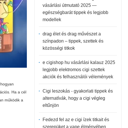
vásárlási útmutató 2025 —
egészségbarát tippek és legjobb
modellek
drag élet és drag művészet a
színpadon – tippek, szettek és
közösségi titkok
e cigishop hu vásárlási kalauz 2025
legjobb elektromos cigi szettek
akciók és felhasználói vélemények
, hogyan
Cigi leszokás - gyakorlati tippek és
ációs. Ha a cél
alternatívák, hogy a cigi végleg
yan működik a
eltűnjön
Fedezd fel az e cigi ízek titkait és
szerepüket a vape élményében