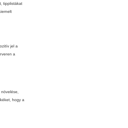
 tipplistákat
kiemelt
zitív jel a
erveren a
y növelése,
mkéket, hogy a