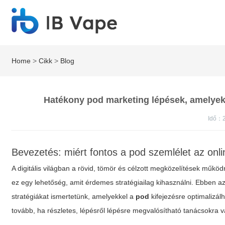
Home
>
Cikk
>
Blog
Hatékony pod marketing lépések, amelyek 
Idő：2
Bevezetés: miért fontos a pod szemlélet az on
A digitális világban a rövid, tömör és célzott megközelítések műk
ez egy lehetőség, amit érdemes stratégiailag kihasználni. Ebben a
stratégiákat ismertetünk, amelyekkel a
pod
kifejezésre optimalizálh
tovább, ha részletes, lépésről lépésre megvalósítható tanácsokra 