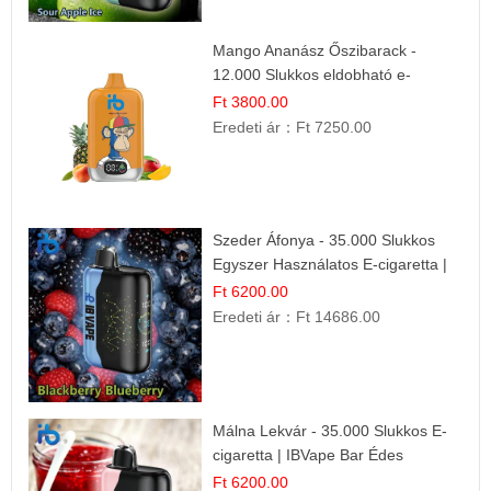
Mango Ananász Őszibarack -
12.000 Slukkos eldobható e-
Cigaretta
Ft 3800.00
Eredeti ár：
Ft 7250.00
Szeder Áfonya - 35.000 Slukkos
Egyszer Használatos E-cigaretta |
Prémium Ízélmény
Ft 6200.00
Eredeti ár：
Ft 14686.00
Málna Lekvár - 35.000 Slukkos E-
cigaretta | IBVape Bar Édes
Gyümölcs Íz
Ft 6200.00