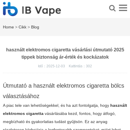
Home
>
Cikk
>
Blog
használt elektromos cigaretta vásárlási útmutató 2025
tippek biztonság ár-érték és kockázatok
Idő：2025-12-03
Kattintás：
302
Útmutató a használt elektromos cigaretta bölcs
választásához
A piac tele van lehetőségekkel, és ha azt fontolgatja, hogy
használt
elektromos cigaretta
vásárlásába kezd, fontos, hogy átfogó,
megbízható és gyakorlatias tudást gyűjtsön. Ez az anyag
részletesen körbejárja a legfontosabb szempontokat: miért lehet