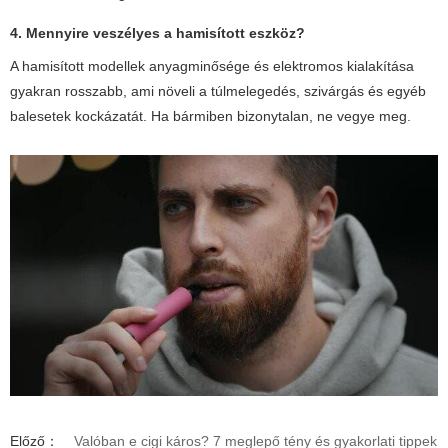
4. Mennyire veszélyes a hamisított eszköz?
A hamisított modellek anyagminősége és elektromos kialakítása
gyakran rosszabb, ami növeli a túlmelegedés, szivárgás és egyéb
balesetek kockázatát. Ha bármiben bizonytalan, ne vegye meg.
Előző：
Valóban e cigi káros? 7 meglepő tény és gyakorlati tippek