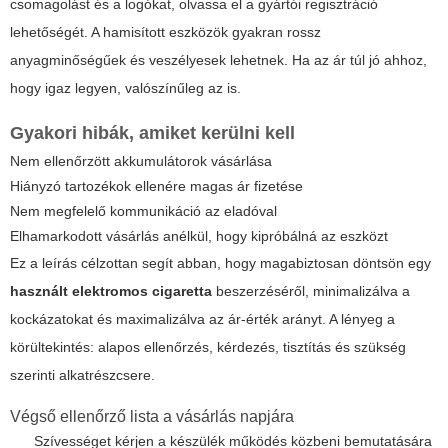
csomagolást és a logókat, olvassa el a gyártói regisztráció
lehetőségét. A hamisított eszközök gyakran rossz
anyagminőségűek és veszélyesek lehetnek. Ha az ár túl jó ahhoz,
hogy igaz legyen, valószínűleg az is.
Gyakori hibák, amiket kerülni kell
Nem ellenőrzött akkumulátorok vásárlása
Hiányzó tartozékok ellenére magas ár fizetése
Nem megfelelő kommunikáció az eladóval
Elhamarkodott vásárlás anélkül, hogy kipróbálná az eszközt
Ez a leírás célzottan segít abban, hogy magabiztosan döntsön egy
használt elektromos cigaretta
beszerzéséről, minimalizálva a
kockázatokat és maximalizálva az ár-érték arányt. A lényeg a
körültekintés: alapos ellenőrzés, kérdezés, tisztítás és szükség
szerinti alkatrészcsere.
Végső ellenőrző lista a vásárlás napjára
Szívességet kérjen a készülék működés közbeni bemutatására