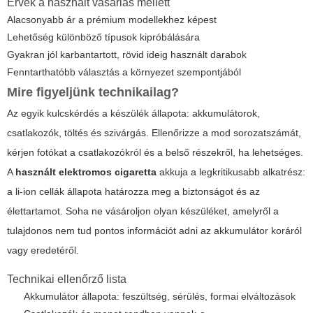
Érvek a használt vásárlás mellett
Alacsonyabb ár a prémium modellekhez képest
Lehetőség különböző típusok kipróbálására
Gyakran jól karbantartott, rövid ideig használt darabok
Fenntarthatóbb választás a környezet szempontjából
Mire figyeljünk technikailag?
Az egyik kulcskérdés a készülék állapota: akkumulátorok,
csatlakozók, töltés és szivárgás. Ellenőrizze a mod sorozatszámát,
kérjen fotókat a csatlakozókról és a belső részekről, ha lehetséges.
A
használt elektromos cigaretta
akkuja a legkritikusabb alkatrész:
a li-ion cellák állapota határozza meg a biztonságot és az
élettartamot. Soha ne vásároljon olyan készüléket, amelyről a
tulajdonos nem tud pontos információt adni az akkumulátor koráról
vagy eredetéről.
Technikai ellenőrző lista
Akkumulátor állapota: feszültség, sérülés, formai elváltozások