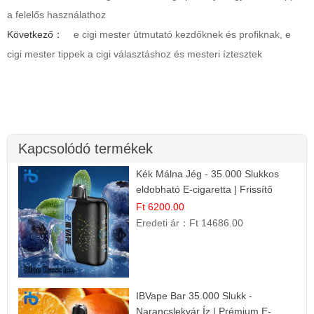
a felelős használathoz
Következő：
e cigi mester útmutató kezdőknek és profiknak, e
cigi mester tippek a cigi választáshoz és mesteri íztesztek
Kapcsolódó termékek
Kék Málna Jég - 35.000 Slukkos
eldobható E-cigaretta | Frissítő
Ízélmény
Ft 6200.00
Eredeti ár：
Ft 14686.00
IBVape Bar 35.000 Slukk -
Narancslekvár Íz | Prémium E-