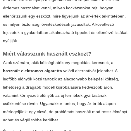
érdemes használtat venni, milyen kockázatokat rejt, hogyan
ellenőrizzünk egy eszközt, mire figyeljünk az ár-érték tekintetében,
és milyen biztonsági óvintézkedések javasoltak. A következő
fejezetek a gyakorlatban alkalmazható tippeket és ellenőrző listákat
nyújtják.
Miért válasszunk használt eszközt?
Azok számára, akik költséghatékony megoldást keresnek, a
használt elektromos cigaretta
valódi alternatívát jelenthet. A
legfőbb előnyök közé tartozik az alacsonyabb belépési költség,
lehetőség a drágább modell kipróbálására kedvezőbb áron,
valamint környezeti előnyök az új termékek gyártásának
csökkentése révén. Ugyanakkor fontos, hogy ár-érték alapon
mérlegeljünk: egy olcsó, de problémás használt mod rossz élményt
adhat és végül többe kerülhet.