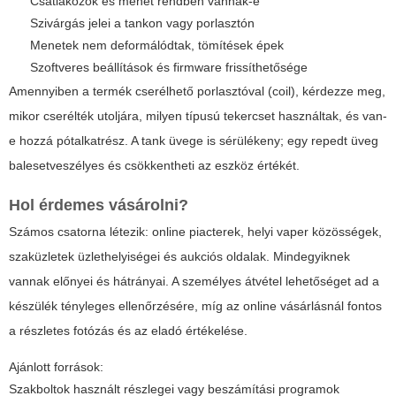
Csatlakozók és menet rendben vannak-e
Szivárgás jelei a tankon vagy porlasztón
Menetek nem deformálódtak, tömítések épek
Szoftveres beállítások és firmware frissíthetősége
Amennyiben a termék cserélhető porlasztóval (coil), kérdezze meg,
mikor cserélték utoljára, milyen típusú tekercset használtak, és van-
e hozzá pótalkatrész. A
tank
üvege is sérülékeny; egy repedt üveg
balesetveszélyes és csökkentheti az eszköz értékét.
Hol érdemes vásárolni?
Számos csatorna létezik: online piacterek, helyi vaper közösségek,
szaküzletek üzlethelyiségei és aukciós oldalak. Mindegyiknek
vannak előnyei és hátrányai. A személyes átvétel lehetőséget ad a
készülék tényleges ellenőrzésére, míg az online vásárlásnál fontos
a részletes fotózás és az eladó értékelése.
Ajánlott források:
Szakboltok használt részlegei vagy beszámítási programok