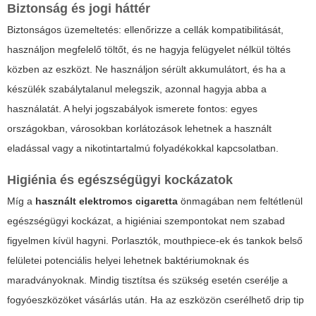
Biztonság és jogi háttér
Biztonságos üzemeltetés: ellenőrizze a cellák kompatibilitását,
használjon megfelelő töltőt, és ne hagyja felügyelet nélkül töltés
közben az eszközt. Ne használjon sérült akkumulátort, és ha a
készülék szabálytalanul melegszik, azonnal hagyja abba a
használatát. A helyi jogszabályok ismerete fontos: egyes
országokban, városokban korlátozások lehetnek a használt
eladással vagy a nikotintartalmú folyadékokkal kapcsolatban.
Higiénia és egészségügyi kockázatok
Míg a
használt elektromos cigaretta
önmagában nem feltétlenül
egészségügyi kockázat, a higiéniai szempontokat nem szabad
figyelmen kívül hagyni. Porlasztók, mouthpiece-ek és tankok belső
felületei potenciális helyei lehetnek baktériumoknak és
maradványoknak. Mindig tisztítsa és szükség esetén cserélje a
fogyóeszközöket vásárlás után. Ha az eszközön cserélhető drip tip