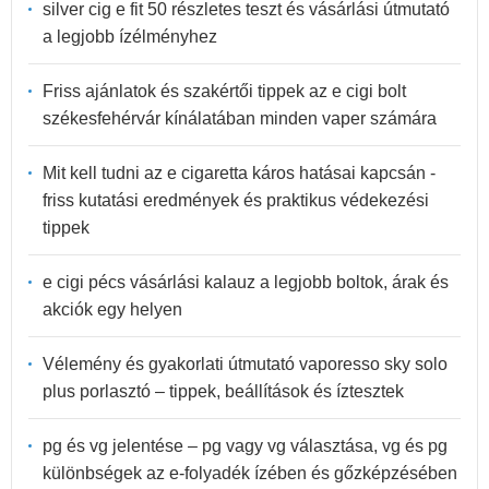
silver cig e fit 50 részletes teszt és vásárlási útmutató
a legjobb ízélményhez
Friss ajánlatok és szakértői tippek az e cigi bolt
székesfehérvár kínálatában minden vaper számára
Mit kell tudni az e cigaretta káros hatásai kapcsán -
friss kutatási eredmények és praktikus védekezési
tippek
e cigi pécs vásárlási kalauz a legjobb boltok, árak és
akciók egy helyen
Vélemény és gyakorlati útmutató vaporesso sky solo
plus porlasztó – tippek, beállítások és íztesztek
pg és vg jelentése – pg vagy vg választása, vg és pg
különbségek az e-folyadék ízében és gőzképzésében