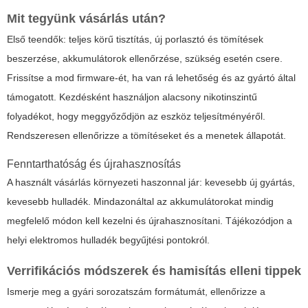
Mit tegyünk vásárlás után?
Első teendők: teljes körű tisztítás, új porlasztó és tömítések
beszerzése, akkumulátorok ellenőrzése, szükség esetén csere.
Frissítse a mod firmware-ét, ha van rá lehetőség és az gyártó által
támogatott. Kezdésként használjon alacsony nikotinszintű
folyadékot, hogy meggyőződjön az eszköz teljesítményéről.
Rendszeresen ellenőrizze a tömítéseket és a menetek állapotát.
Fenntarthatóság és újrahasznosítás
A használt vásárlás környezeti haszonnal jár: kevesebb új gyártás,
kevesebb hulladék. Mindazonáltal az akkumulátorokat mindig
megfelelő módon kell kezelni és újrahasznosítani. Tájékozódjon a
helyi elektromos hulladék begyűjtési pontokról.
Verrifikációs módszerek és hamisítás elleni tippek
Ismerje meg a gyári sorozatszám formátumát, ellenőrizze a