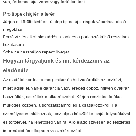
van, érdemes újat venni vagy fertőtleníteni.
Pro tippek higiénia terén
Járjon el körültekintően: új drip tip és új o-ringek vásárlása olcsó
megoldás
Forró víz és alkoholos törlés a tank és a porlasztó külső részeinek
tisztítására
Soha ne használjon repedt üveget
Hogyan tárgyaljunk és mit kérdezzünk az
eladónál?
Az eladótól kérdezze meg: mikor és hol vásárolták az eszközt,
miért adják el, van-e garancia vagy eredeti doboz, milyen gyakran
használták, cseréltek-e alkatrészeket. Kérjen részletes fotókat
működés közben, a sorozatszámról és a csatlakozókról. Ha
személyesen találkoznak, tesztelje a készüléket saját folyadékával
és töltőjével, ha lehetőség van rá. A jó eladó szívesen ad részletes
információt és elfogad a visszakérdezést.