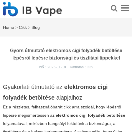
Home
>
Cikk
>
Blog
Gyors útmutató elektromos cigi folyadék betöltése
lépésről lépésre biztonsági és tisztítási tippekkel
Idő：2025-11-18
Kattintás：
239
Gyakorlati útmutató az
elektromos cigi
folyadék betöltése
alapjaihoz
Ez a részletes, felhasználóbarát cikk arra szolgál, hogy lépésről
lépésre megismertessen az
elektromos cigi folyadék betöltése
folyamatával, miközben hangsúlyt fektetünk a biztonságra, a
tisztításra és a helyes karbantartásra. A szöveg célja, hogy új és