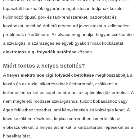
tapasztalt használók egyaránt magabiztosan tudjanak kezelni
különböző típusú por- és tankrendszereket, patronokat és
kazánokat, továbbá érthető módon ad javaslatokat a kellemetlen
problémák elkerülésére. Az olvasó megtanulja, hogyan csökkentse
a szivárgás, a szárazégés és egyéb gyakori hibák kockázatát
elektromos cigi folyadék betöltése
közben.
Miért fontos a helyes betöltés?
A helyes
elektromos cigi folyadék betöltése
meghosszabbítja a
kazán és az e-cigi alkatrészeinek élettartamát, csökkenti a
kellemetlen ízeket és segít fenntartani az optimális gőztermelést. A
nem megfelelő módszer szivárgáshoz, túlzott bobásáshoz vagy
égett felülethez vezethet, ami kényelmetlen és költséges lehet. A
következőkben részletes, logikus sorrendben ismertetjük az
előkészületeket, a helyes technikát, a karbantartási lépéseket és a
hibaelhárítást.