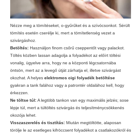
Nézze meg a tömítéseket, o-gyűrűket és a szívócsonkot. Sérült
tömítés esetén cserélje ki, mert a tömítetlenség vezet a
szivárgáshoz.
Betöltés:
Használjon finom csőrű cseppentőt vagy palackot.
Töltés közben lassan adagolja a folyadékot az előírt töltési
vonalig, ügyelve arra, hogy ne a központi légcsatornába
öntsön, mert az a levegő útját zárhatja el, illetve szivárgást
okozhat. A helyes
elektromos cigi folyadék betöltése
gyakran a tank falához vagy a patrontér oldalához kell, hogy
érkezzen.
Ne töltse túl:
A legtöbb tankon van egy maximális jelzés; sose
lépje túl, mert a túltöltés szivárgás és teljesítménycsökkenés
okozója lehet.
Visszaszerelés és tisztítás:
Miután megtöltötte, alaposan
törölje le az esetleges kifröccsent folyadékot a csatlakozókról és