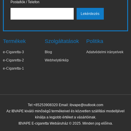
Postafiók / Telefon
Termékek
Szolgáltatások
Politika
e-Cigaretta-3
Blog
Adatvédelmi irányelvek
e-Cigaretta-2
Webhelytérkép
e-Cigaretta-1
Tel:+85253908320 Email:
ibvape@outlook.com
Az IBVAPE kiváló minőségű termékeivel és közvetlen szállítási modelljével
kínálja a legjobb értéket a vásárlóinak.
IBVAPE E-cigaretta Webáruház © 2025. Minden jog előírva.
✕
Kata***yna