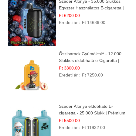
Szeder Áfonya - 35.000 Slukkos
Egyszer Használatos E-cigaretta |
Prémium Ízélmény
Ft 6200.00
Eredeti ár：
Ft 14686.00
Őszibarack Gyümölcslé - 12.000
Slukkos eldobható e-Cigaretta |
Friss Gyümölcs Íz
Ft 3800.00
Eredeti ár：
Ft 7250.00
Szeder Áfonya eldobható E-
cigaretta - 25.000 Slukk | Prémium
Gyümölcs Íz
Ft 5500.00
Eredeti ár：
Ft 11932.00