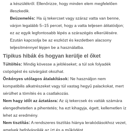
a készülékről. Ellenőrizze, hogy minden elem megfelelően
illeszkedik.
Beüzemelés:
Ha új tekercset vagy száraz vatta van benne,
várjon legalább 5–15 percet, hogy a vatta teljesen átitatódjon;
ez az egyik legfontosabb lépés a szárazégés elkerülésére.
Ezután kapcsolja be az eszközt és kezdetben alacsony
teljesítménnyel lépjen be a használatba.
Tipikus hibák és hogyan kerülje el őket
Túltöltés:
Mindig kövesse a jelöléseket; a túl sok folyadék
csöpögést és szivárgást okozhat.
Önkényes utólagos átalakítások:
Ne használjon nem
kompatibilis alkatrészeket vagy túl vastag hegyű palackokat, mert
sérülhet a tömítés és a csatlakozás.
Nem hagy időt az áztatásra:
Az új tekercsek és vatták számára
elengedhetetlen a pihentetés; ha ezt kihagyja, égett, kellemetlen íz
lehet az eredmény.
Nem tisztítás:
A rendszeres tisztítás hiánya lerakódásokhoz vezet,
amelyek befolyásolják az ízt és a működést.