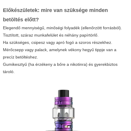
Előkészületek: mire van szüksége minden
betöltés előtt?
Elegendő mennyiségű, minőségi folyadék (ellenőrzött forrásból).
Tisztított, száraz munkafelület és néhány papírtörlő.
Ha szükséges, csipesz vagy apró fogó a szoros részekhez.
Mérőcsepp vagy palack, amelynek vékony hegyű tippje van a
precíz betöltéshez.
Gumikesztyű (ha érzékeny a bőre a nikotinra) és gyerekbiztos
tároló.