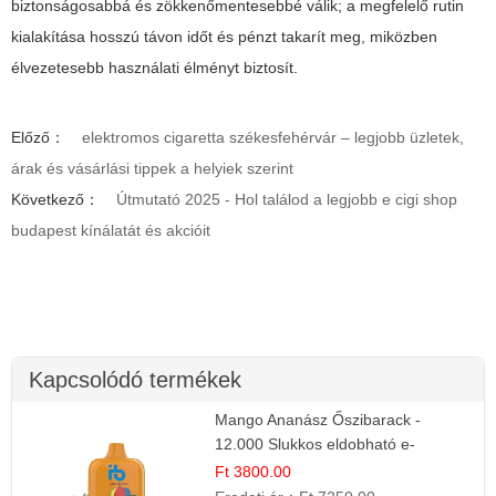
biztonságosabbá és zökkenőmentesebbé válik; a megfelelő rutin
kialakítása hosszú távon időt és pénzt takarít meg, miközben
élvezetesebb használati élményt biztosít.
Előző：
elektromos cigaretta székesfehérvár – legjobb üzletek,
árak és vásárlási tippek a helyiek szerint
Következő：
Útmutató 2025 - Hol találod a legjobb e cigi shop
budapest kínálatát és akcióit
Kapcsolódó termékek
Mango Ananász Őszibarack -
12.000 Slukkos eldobható e-
Cigaretta
Ft 3800.00