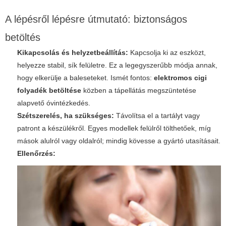
A lépésről lépésre útmutató: biztonságos
betöltés
Kikapcsolás és helyzetbeállítás:
Kapcsolja ki az eszközt,
helyezze stabil, sík felületre. Ez a legegyszerűbb módja annak,
hogy elkerülje a baleseteket. Ismét fontos:
elektromos cigi
folyadék betöltése
közben a tápellátás megszüntetése
alapvető óvintézkedés.
Szétszerelés, ha szükséges:
Távolítsa el a tartályt vagy
patront a készülékről. Egyes modellek felülről tölthetőek, míg
mások alulról vagy oldalról; mindig kövesse a gyártó utasításait.
Ellenőrzés: