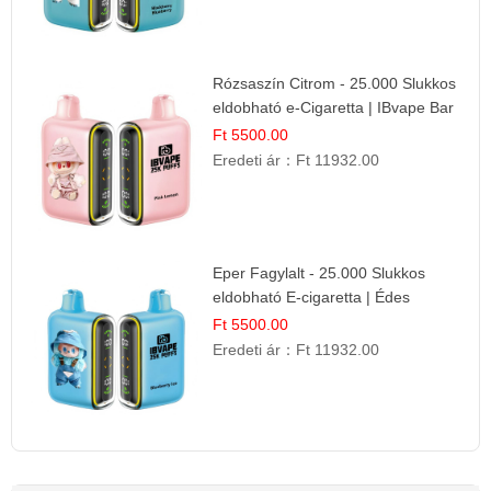
Rózsaszín Citrom - 25.000 Slukkos
eldobható e-Cigaretta | IBvape Bar
Ft 5500.00
Eredeti ár：
Ft 11932.00
Eper Fagylalt - 25.000 Slukkos
eldobható E-cigaretta | Édes
Desszert Íz
Ft 5500.00
Eredeti ár：
Ft 11932.00