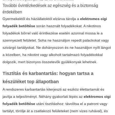
További óvintézkedések az egészség és a biztonság
érdekében
Gyermekektől és háziállatoktól elzárva tárolja a
elektromos cigi
folyadék betöltése
során használt folyadékokat. A nikotinos
folyadékok bőrrel való érintkezése esetén azonnal mossa le a
szennyezett felületet. Soha ne használjon repedt palackokat vagy
szivárgó tartályokat. Ne dohányozzon és ne használjon nyílt lángot
a közelben, ha nikotint vagy alkoholt tartalmazó folyadékokkal
dolgozik, mert bizonyos összetevők gyúlékonyak lehetnek.
Tisztítás és karbantartás: hogyan tartsa a
készüléket top állapotban
A rendszeres karbantartás kiterjeszti az eszköz élettartamát és
javítja a teljesítményt. Néhány gyakorlati lépés az
elektromos cigi
folyadék betöltése
utáni tisztításhoz: távolítsa el a patront vagy
tartályt, törölje át a csatlakozó felületeket (nem vizes ruhával), és