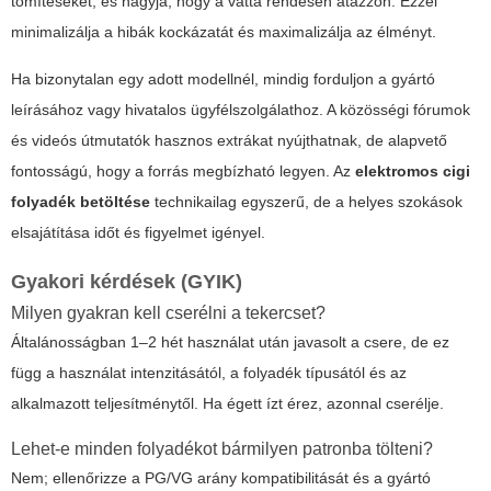
tömítéseket, és hagyja, hogy a vatta rendesen átázzon. Ezzel
minimalizálja a hibák kockázatát és maximalizálja az élményt.
Ha bizonytalan egy adott modellnél, mindig forduljon a gyártó
leírásához vagy hivatalos ügyfélszolgálathoz. A közösségi fórumok
és videós útmutatók hasznos extrákat nyújthatnak, de alapvető
fontosságú, hogy a forrás megbízható legyen. Az
elektromos cigi
folyadék betöltése
technikailag egyszerű, de a helyes szokások
elsajátítása időt és figyelmet igényel.
Gyakori kérdések (GYIK)
Milyen gyakran kell cserélni a tekercset?
Általánosságban 1–2 hét használat után javasolt a csere, de ez
függ a használat intenzitásától, a folyadék típusától és az
alkalmazott teljesítménytől. Ha égett ízt érez, azonnal cserélje.
Lehet-e minden folyadékot bármilyen patronba tölteni?
Nem; ellenőrizze a PG/VG arány kompatibilitását és a gyártó