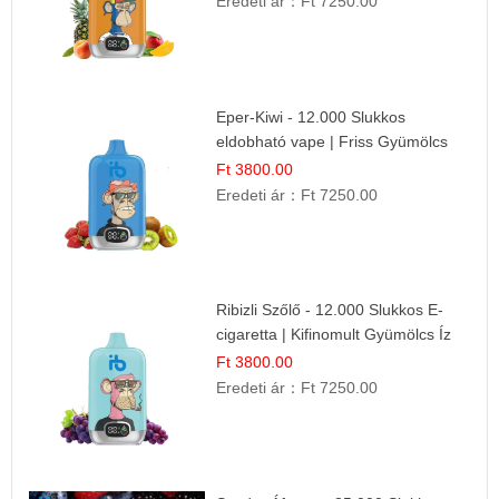
Eredeti ár：
Ft 7250.00
Eper-Kiwi - 12.000 Slukkos
eldobható vape | Friss Gyümölcs
Kombináció
Ft 3800.00
Eredeti ár：
Ft 7250.00
Ribizli Szőlő - 12.000 Slukkos E-
cigaretta | Kifinomult Gyümölcs Íz
Ft 3800.00
Eredeti ár：
Ft 7250.00