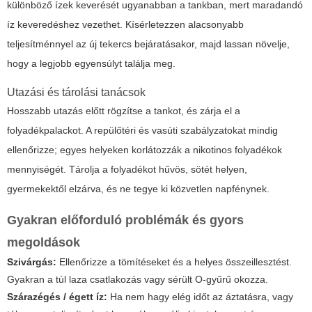
különböző ízek keverését ugyanabban a tankban, mert maradandó
íz keveredéshez vezethet. Kísérletezzen alacsonyabb
teljesítménnyel az új tekercs bejáratásakor, majd lassan növelje,
hogy a legjobb egyensúlyt találja meg.
Utazási és tárolási tanácsok
Hosszabb utazás előtt rögzítse a tankot, és zárja el a
folyadékpalackot. A repülőtéri és vasúti szabályzatokat mindig
ellenőrizze; egyes helyeken korlátozzák a nikotinos folyadékok
mennyiségét. Tárolja a folyadékot hűvös, sötét helyen,
gyermekektől elzárva, és ne tegye ki közvetlen napfénynek.
Gyakran előforduló problémák és gyors
megoldások
Szivárgás:
Ellenőrizze a tömítéseket és a helyes összeillesztést.
Gyakran a túl laza csatlakozás vagy sérült O-gyűrű okozza.
Szárazégés / égett íz:
Ha nem hagy elég időt az áztatásra, vagy