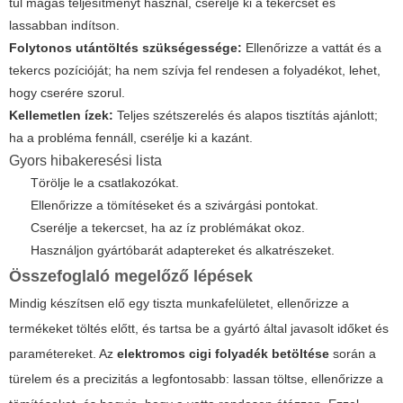
túl magas teljesítményt használ, cserélje ki a tekercset és
lassabban indítson.
Folytonos utántöltés szükségessége:
Ellenőrizze a vattát és a
tekercs pozícióját; ha nem szívja fel rendesen a folyadékot, lehet,
hogy cserére szorul.
Kellemetlen ízek:
Teljes szétszerelés és alapos tisztítás ajánlott;
ha a probléma fennáll, cserélje ki a kazánt.
Gyors hibakeresési lista
Törölje le a csatlakozókat.
Ellenőrizze a tömítéseket és a szivárgási pontokat.
Cserélje a tekercset, ha az íz problémákat okoz.
Használjon gyártóbarát adaptereket és alkatrészeket.
Összefoglaló megelőző lépések
Mindig készítsen elő egy tiszta munkafelületet, ellenőrizze a
termékeket töltés előtt, és tartsa be a gyártó által javasolt időket és
paramétereket. Az
elektromos cigi folyadék betöltése
során a
türelem és a precizitás a legfontosabb: lassan töltse, ellenőrizze a