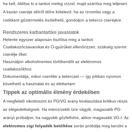
ha kell, öblítse ki a tankot meleg vízzel, majd szárítsa meg teljesen.
A kazán cseréje időről időre kötelező; ha az ízromlás vagy a
csökkent gőztermelés észlelhető, gondoljon a tekercs cseréjére.
Rendszeres karbantartási javaslatok
Hetente egyszer alaposan tisztítsa meg a tankot.
Csatlakozócsavarokat és O-gyűrűket ellenőrizzen, szükség szerint
cserélje őket.
Használjon alkoholmentes törlőkendőt az elektromos
csatlakozókhoz.
Dokumentálja, mikor cserélte a tekercset — így jobban nyomon
követhető a használat és az élettartam.
Tippek az optimális élmény érdekében
A megfelelő nikotinszint és PG/VG arány kiválasztása kritikus része
az elégedettségnek. Ha intenzívebb ízre vágyik, magasabb PG-
arányt próbáljon; ha nagyobb gőzfelhőre, akkor magasabb VG-t. Az
elektromos cigi folyadék betöltése
során próbálja meg kerülni a