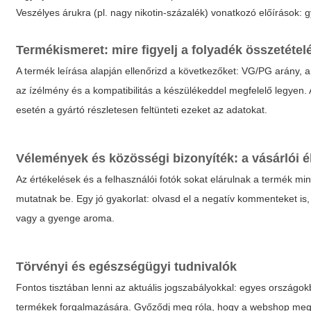
Veszélyes árukra (pl. nagy nikotin-százalék) vonatkozó előírások: g
Termékismeret: mire figyelj a folyadék összetétel
A termék leírása alapján ellenőrizd a következőket: VG/PG arány, a
az ízélmény és a kompatibilitás a készülékeddel megfelelő legyen. 
esetén a gyártó részletesen feltünteti ezeket az adatokat.
Vélemények és közösségi bizonyíték: a vásárlói 
Az értékelések és a felhasználói fotók sokat elárulnak a termék mi
mutatnak be. Egy jó gyakorlat: olvasd el a negatív kommenteket is
vagy a gyenge aroma.
Törvényi és egészségügyi tudnivalók
Fontos tisztában lenni az aktuális jogszabályokkal: egyes ország
termékek forgalmazására. Győződj meg róla, hogy a webshop megfele