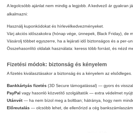
A legolcsóbb ajánlat nem mindig a legjobb. A kedvező ár gyakran já
alkalmazni:
Használj kuponkódokat és hírlevélkedvezményeket.
Várj akciós időszakokra (hónap vége, ünnepek, Black Friday), de mi
Vásárolj többet egyszerre, ha a lejárati idő biztonságos és a per
Összehasonlító oldalak használata: keress több forrást, és nézd me
Fizetési módok: biztonság és kényelem
A fizetés kiválasztásakor a biztonság és a kényelem az elsődleges. 
Bankkártyás fizetés
(3D Secure támogatással) — gyors és vissza
PayPal
vagy hasonló közvetítő szolgáltatók — extra védelmet nyújt
Utánvét
— ha nem bízol meg a boltban; hátránya, hogy nem minde
Előreutalás
— olcsóbb lehet, de ellenőrizd a cég bankszámlaszám