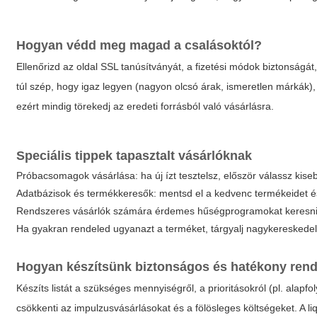
Hogyan védd meg magad a csalásoktól?
Ellenőrizd az oldal SSL tanúsítványát, a fizetési módok biztonságát,
túl szép, hogy igaz legyen (nagyon olcsó árak, ismeretlen márkák),
ezért mindig törekedj az eredeti forrásból való vásárlásra.
Speciális tippek tapasztalt vásárlóknak
Próbacsomagok vásárlása: ha új ízt tesztelsz, először válassz kiseb
Adatbázisok és termékkeresők: mentsd el a kedvenc termékeidet é
Rendszeres vásárlók számára érdemes hűségprogramokat keresni: 
Ha gyakran rendeled ugyanazt a terméket, tárgyalj nagykeresked
Hogyan készítsünk biztonságos és hatékony rende
Készíts listát a szükséges mennyiségről, a prioritásokról (pl. alapfol
csökkenti az impulzusvásárlásokat és a fölösleges költségeket. A
li