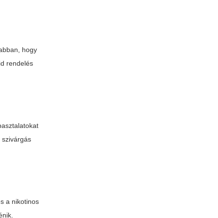
 abban, hogy
uid rendelés
pasztalatokat
 szivárgás
s a nikotinos
énik.