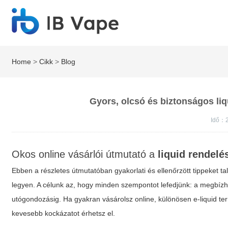
Home
>
Cikk
>
Blog
Gyors, olcsó és biztonságos liq
Idő：2
Okos online vásárlói útmutató a
liquid rendelé
Ebben a részletes útmutatóban gyakorlati és ellenőrzött tippeket 
legyen. A célunk az, hogy minden szempontot lefedjünk: a megbízható
utógondozásig. Ha gyakran vásárolsz online, különösen e-liquid term
kevesebb kockázatot érhetsz el.