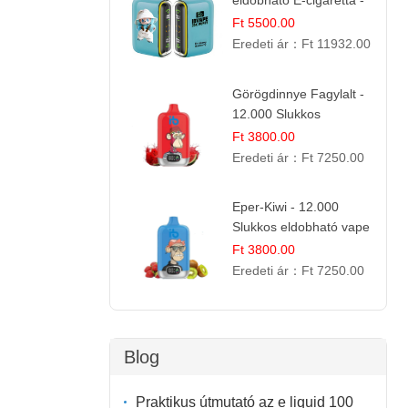
eldobható E-cigaretta -
25.000 Slukk | Prémium
Ft 5500.00
Gyümölcs Íz
Eredeti ár：
Ft 11932.00
Görögdinnye Fagylalt -
12.000 Slukkos
eldobható e-Cigaretta
Ft 3800.00
Eredeti ár：
Ft 7250.00
Eper-Kiwi - 12.000
Slukkos eldobható vape
| Friss Gyümölcs
Ft 3800.00
Kombináció
Eredeti ár：
Ft 7250.00
Blog
Praktikus útmutató az e liquid 100