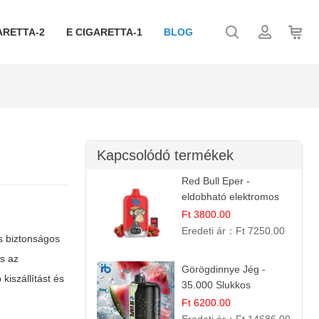
ARETTA-2
E CIGARETTA-1
BLOG
Kapcsolódó termékek
Red Bull Eper -
eldobható elektromos
cigi | Energizáló
Ft 3800.00
Gyümölcs Íz
Eredeti ár：
Ft 7250.00
s biztonságos
és az
Görögdinnye Jég -
kiszállítást és
35.000 Slukkos
eldobható vape |
Ft 6200.00
IBVape Bar Frissítő