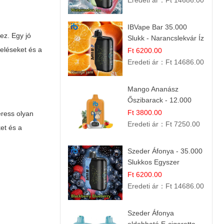
Eredeti ár：
Ft 14686.00
Nyári Íz
IBVape Bar 35.000
ez. Egy jó
Slukk - Narancslekvár Íz
| Prémium E-cigaretta
keléseket és a
Ft 6200.00
Eredeti ár：
Ft 14686.00
Mango Ananász
Őszibarack - 12.000
Slukkos eldobható e-
Ft 3800.00
eress olyan
Cigaretta
Eredeti ár：
Ft 7250.00
ket és a
Szeder Áfonya - 35.000
Slukkos Egyszer
Használatos E-cigaretta
Ft 6200.00
| Prémium Ízélmény
Eredeti ár：
Ft 14686.00
Szeder Áfonya