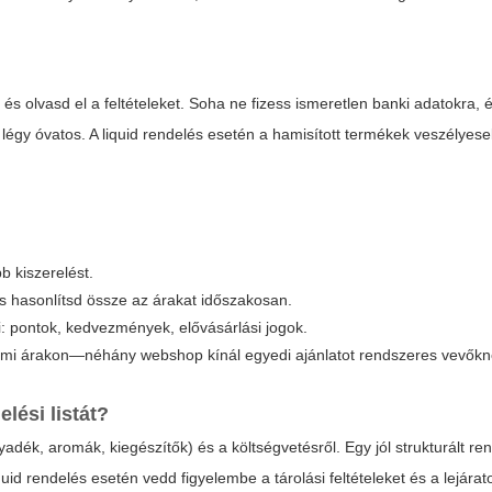
 és olvasd el a feltételeket. Soha ne fizess ismeretlen banki adatokra, é
 légy óvatos. A
liquid rendelés
esetén a hamisított termékek veszélyese
b kiszerelést.
s hasonlítsd össze az árakat időszakosan.
pontok, kedvezmények, elővásárlási jogok.
elmi árakon—néhány webshop kínál egyedi ajánlatot rendszeres vevőkn
lési listát?
yadék, aromák, kiegészítők) és a költségvetésről. Egy jól strukturált rend
quid rendelés
esetén vedd figyelembe a tárolási feltételeket és a lejárato