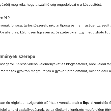
yőződj meg róla, hogy a szállító cég engedélyezi-e a kézbesítést.
énél?
romák forrása, tartósítószerek, nikotin típusa és mennyisége. Ez segít
Aki allergiás, különösen figyeljen az összetevőkre. Egy megbízható
liq
élmények szerepe
nőségéről. Keress videós véleményeket és blogteszteket, ahol valódi ta
, mert ezek gyakran megmutatják a gyakori problémákat, mint például a
okban és régiókban szigorúbb előírások vonatkoznak a
liquid rendelés
é
l a helyi szabályozásnak, és az életkori ellenőrzés megfelelően tört