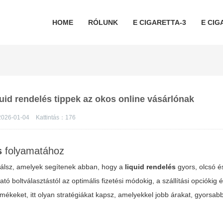
HOME
RÓLUNK
E CIGARETTA-3
E CIG
uid rendelés tippek az okos online vásárlónak
026-01-04
Kattintás：
176
s
folyamatához
találsz, amelyek segítenek abban, hogy a
liquid rendelés
gyors, olcsó é
 boltválasztástól az optimális fizetési módokig, a szállítási opciókig 
ékeket, itt olyan stratégiákat kapsz, amelyekkel jobb árakat, gyorsabb 