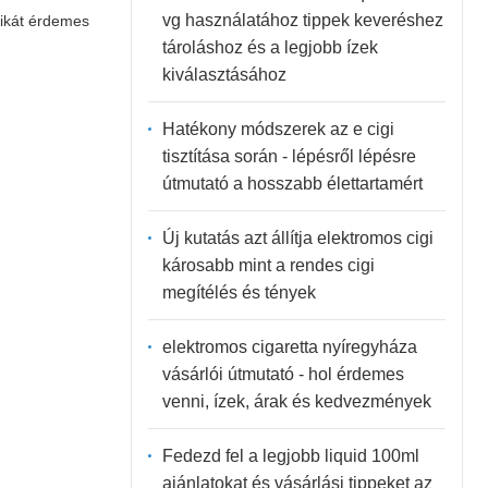
vg használatához tippek keveréshez
tikát érdemes
tároláshoz és a legjobb ízek
kiválasztásához
Hatékony módszerek az e cigi
tisztítása során - lépésről lépésre
útmutató a hosszabb élettartamért
Új kutatás azt állítja elektromos cigi
károsabb mint a rendes cigi
megítélés és tények
elektromos cigaretta nyíregyháza
vásárlói útmutató - hol érdemes
venni, ízek, árak és kedvezmények
Fedezd fel a legjobb liquid 100ml
ajánlatokat és vásárlási tippeket az