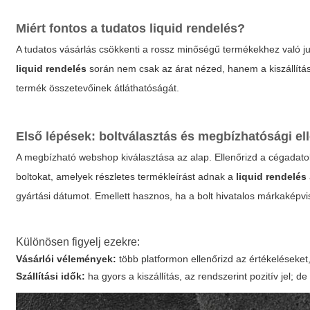
Miért fontos a tudatos
liquid rendelés
?
A tudatos vásárlás csökkenti a rossz minőségű termékekhez való ju
liquid rendelés
során nem csak az árat nézed, hanem a kiszállítási i
termék összetevőinek átláthatóságát.
Első lépések: boltválasztás és megbízhatósági el
A megbízható webshop kiválasztása az alap. Ellenőrizd a
cégadato
boltokat, amelyek részletes termékleírást adnak a
liquid rendelés
gyártási dátumot. Emellett hasznos, ha a bolt hivatalos márkaképvis
Különösen figyelj ezekre:
Vásárlói vélemények:
több platformon ellenőrizd az értékeléseket
Szállítási idők:
ha gyors a kiszállítás, az rendszerint pozitív jel; 