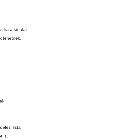
s ha a kínálat
k lehetnek,
ek.
elési lista
t is.