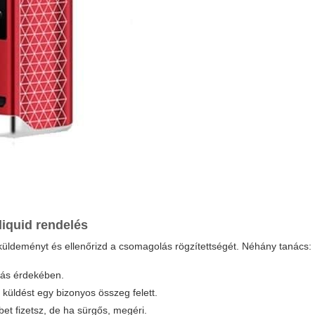
liquid rendelés
küldeményt és ellenőrizd a csomagolás rögzítettségét. Néhány tanács:
ítás érdekében.
küldést egy bizonyos összeg felett.
bbet fizetsz, de ha sürgős, megéri.