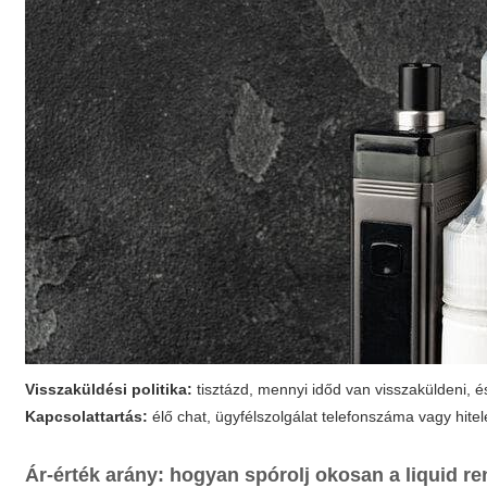
Visszaküldési politika:
tisztázd, mennyi időd van visszaküldeni, és
Kapcsolattartás:
élő chat, ügyfélszolgálat telefonszáma vagy hite
Ár-érték arány: hogyan spórolj okosan a
liquid r