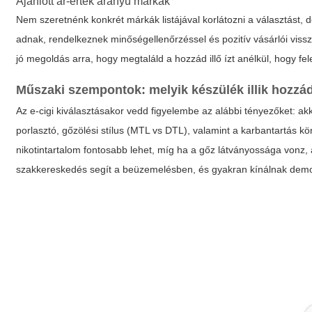
Ajánlott ár-érték arányú márkák
Nem szeretnénk konkrét márkák listájával korlátozni a választást, 
adnak, rendelkeznek minőségellenőrzéssel és pozitív vásárlói vissz
jó megoldás arra, hogy megtaláld a hozzád illő ízt anélkül, hogy fele
Műszaki szempontok: melyik készülék illik hozzá
Az e-cigi kiválasztásakor vedd figyelembe az alábbi tényezőket: ak
porlasztó, gőzölési stílus (MTL vs DTL), valamint a karbantartás kö
nikotintartalom fontosabb lehet, míg ha a gőz látványossága von
szakkereskedés segít a beüzemelésben, és gyakran kínálnak demon