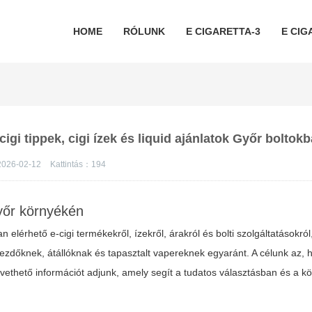
HOME
RÓLUNK
E CIGARETTA-3
E CIG
 cigi tippek, cigi ízek és liquid ajánlatok Győr boltok
026-02-12
Kattintás：
194
Győr környékén
elérhető e-cigi termékekről, ízekről, árakról és bolti szolgáltatásokról
kezdőknek, átállóknak és tapasztalt vapereknek egyaránt. A célunk az,
ethető információt adjunk, amely segít a tudatos választásban és a kö