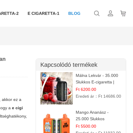
ARETTA-2
E CIGARETTA-1
BLOG
ban
Kapcsolódó termékek
Málna Lekvár - 35.000
Slukkos E-cigaretta |
IBVape Bar Édes
Ft 6200.00
Gyümölcs Íz
Eredeti ár：
Ft 14686.00
, akkor ez a
 hogy a
e cigi
Mango Ananász -
ltséghatékony,
25.000 Slukkos
eldobható E-cigaretta |
Ft 5500.00
Trópusi Ízélmény