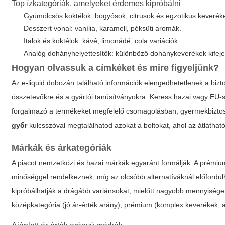
Top ízkategóriák, amelyeket érdemes kipróbálni
Gyümölcsös koktélok: bogyósok, citrusok és egzotikus keverék
Desszert vonal: vanília, karamell, péksüti aromák.
Italok és koktélok: kávé, limonádé, cola variációk.
Analóg dohányhelyettesítők: különböző dohánykeverékek kifejeze
Hogyan olvassuk a címkéket és mire figyeljünk?
Az e-liquid dobozán található információk elengedhetetlenek a bizt
összetevőkre és a gyártói tanúsítványokra. Keress hazai vagy EU-s 
forgalmazó a termékeket megfelelő csomagolásban, gyermekbiztos k
győr
kulcsszóval megtalálhatod azokat a boltokat, ahol az átlátha
Márkák és árkategóriák
A piacot nemzetközi és hazai márkák egyaránt formálják. A prémi
minőséggel rendelkeznek, míg az olcsóbb alternatíváknál előfordu
kipróbálhatják a drágább variánsokat, mielőtt nagyobb mennyiséget
középkategória (jó ár-érték arány), prémium (komplex keverékek, a