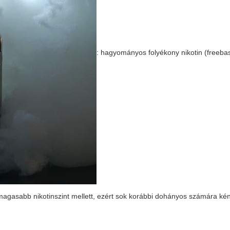
: hagyományos folyékony nikotin (freeba
ak magasabb nikotinszint mellett, ezért sok korábbi dohányos számára k