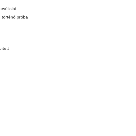
evőlistát
n történő próba
ített