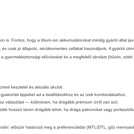
 is. Fontos, hogy a lítium-ion akkumulátorokat mindig gyártó által jav
, és csak jó állapotú, sérülésmentes cellákat használjunk. A gyártói útm
 a gyermekbiztonsági előírásokat és a megfelelő tárolást (hűvös, sötét 
nteti készletét és aktuális akcióit.
 gyakorlati tippeket ad a beállításokhoz és az ízek kombinálásához.
ossz választást — különösen, ha drágább prémium ízről van szó.
szülék hosszú távon drágább lehet, ha drága patronokat vagy porlasztóka
azodni: először határozd meg a preferenciáidat (MTL/DTL, gőz mennyis