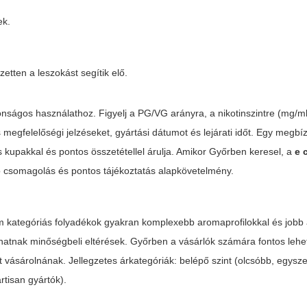
ek.
tten a leszokást segítik elő.
onságos használathoz. Figyelj a PG/VG arányra, a nikotinszintre (mg/ml
megfelelőségi jelzéseket, gyártási dátumot és lejárati időt. Egy megbí
upakkal és pontos összetétellel árulja. Amikor Győrben keresel, a
e 
tó csomagolás és pontos tájékoztatás alapkövetelmény.
um kategóriás folyadékok gyakran komplexebb aromaprofilokkal és jobb
lhatnak minőségbeli eltérések. Győrben a vásárlók számára fontos lehe
 vásárolnának. Jellegzetes árkategóriák: belépő szint (olcsóbb, egysze
rtisan gyártók).