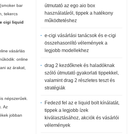
útmutató az ego aio box
 (smoker bar
használatáról, tippek a hatékony
n, tekercs
működtetéshez
e cigi liquid
e-cigi vásárlási tanácsok és e-cigi
összehasonlító vélemények a
legjobb modellekhez
nline vásárlás
működik: online
drag 2 kezdőknek és haladóknak
ani az árakat,
szóló útmutató gyakorlati tippekkel,
valamint drag 2 részletes teszt és
stratégiák
 is népszerűek.
Fedezd fel az e liquid bolt kínálatát,
k. Az
tippek a legjobb ízek
rékek jobban
kiválasztásához, akciók és vásárlói
vélemények