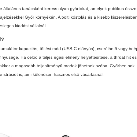
de általános tanácsként keress olyan gyártókat, amelyek publikus összet
ajelzésekkel Győr környékén. A bolti kóstolás és a kisebb kiszerelésbe
sleges kiadást vállalnál.
d?
kumulátor kapacitás, töltési mód (USB-C előnyös), cserélhető vagy beép
nnyűsége. Ha célod a teljes égési élmény helyettesítése, a throat hit és
z, akkor a magasabb teljesítményű modok jöhetnek szóba. Győrben sok
strációt is, ami különösen hasznos első vásárlásnál.