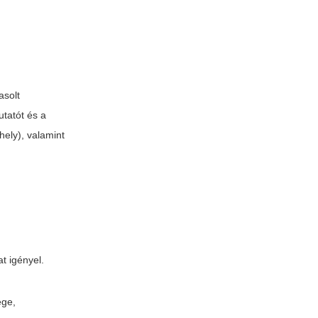
asolt
utatót és a
hely), valamint
t igényel.
ége,