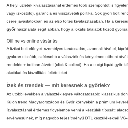
A helyi üzletek kiválasztásánál érdemes több szempontot is figyel
vagy ízkóstoló), garancia és visszavételi politika. Sok győri bolt r
csere javaslatokban és az első töltés kiválasztásában. Ha a keresé
győr
használata segít abban, hogy a lokális találatok között gyorsan
Offline vs online vásárlás
A fizikai bolt előnyei: személyes tanácsadás, azonnali átvétel, kip
gyakran olcsóbb, szélesebb a választék és kényelmes otthoni átvéte
rendelés + boltban átvétel (click & collect). Ha a
e cigi liquid győr
ki
akciókat és kiszállítási feltételeket.
Ízek és trendek — mit keresnek a győriek?
Az utóbbi években a választék egyre változatosabb: klasszikus dohá
Külön trend Magyarországon és Győr környékén a prémium keverékek 
ízválasztásnál érdemes figyelembe venni a készülék típusát: ala
érvényesülnek, míg nagyobb teljesítményű DTL készülékeknél VG-d