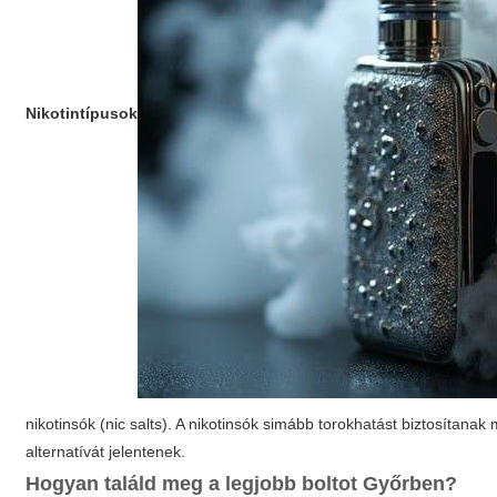
Nikotintípusok
nikotinsók (nic salts). A nikotinsók simább torokhatást biztosítan
alternatívát jelentenek.
Hogyan találd meg a legjobb boltot Győrben?