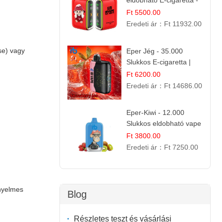
eldobható E-cigaretta -
25.000 Slukk | Frissítő
Ft 5500.00
Nyári Íz
Eredeti ár：
Ft 11932.00
se) vagy
Eper Jég - 35.000
Slukkos E-cigaretta |
IBVape Bar
Ft 6200.00
Eredeti ár：
Ft 14686.00
Eper-Kiwi - 12.000
Slukkos eldobható vape
| Friss Gyümölcs
Ft 3800.00
Kombináció
Eredeti ár：
Ft 7250.00
ényelmes
Blog
Részletes teszt és vásárlási