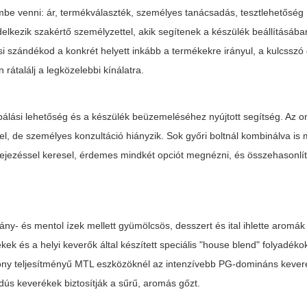
embe venni: ár, termékválaszték, személyes tanácsadás, tesztlehetőség
endelkezik szakértő személyzettel, akik segítenek a készülék beállításába
si szándékod a konkrét helyett inkább a termékekre irányul, a kulcsszó
 rátalálj a legközelebbi kínálatra.
róbálási lehetőség és a készülék beüzemeléséhez nyújtott segítség. Az o
l, de személyes konzultáció hiányzik. Sok győri boltnál kombinálva is 
fejezéssel keresel, érdemes mindkét opciót megnézni, és összehasonlít
ny- és mentol ízek mellett gyümölcsös, desszert és ital ihlette aromák
és a helyi keverők által készített speciális "house blend" folyadéko
csony teljesítményű MTL eszközöknél az intenzívebb PG-domináns keve
ús keverékek biztosítják a sűrű, aromás gőzt.