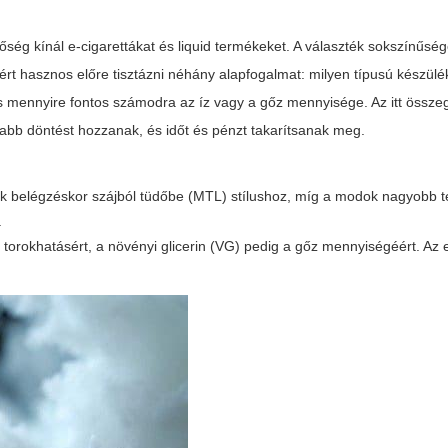
ség kínál e-cigarettákat és liquid termékeket. A választék sokszínűség
rt hasznos előre tisztázni néhány alapfogalmat: milyen típusú készülé
és mennyire fontos számodra az íz vagy a gőz mennyisége. Az itt összeg
abb döntést hozzanak, és időt és pénzt takarítsanak meg.
k belégzéskor szájból tüdőbe (MTL) stílushoz, míg a modok nagyobb te
.
 a torokhatásért, a növényi glicerin (VG) pedig a gőz mennyiségéért. Az e