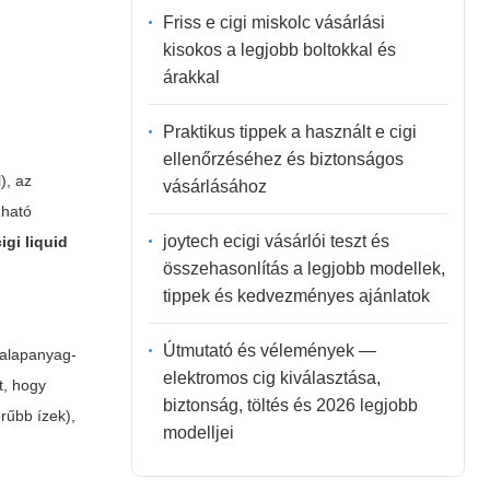
Friss e cigi miskolc vásárlási
kisokos a legjobb boltokkal és
árakkal
Praktikus tippek a használt e cigi
ellenőrzéséhez és biztonságos
), az
vásárlásához
zható
joytech ecigi vásárlói teszt és
cigi liquid
összehasonlítás a legjobb modellek,
tippek és kedvezményes ajánlatok
Útmutató és vélemények —
 alapanyag-
elektromos cig kiválasztása,
t, hogy
biztonság, töltés és 2026 legjobb
rűbb ízek),
modelljei