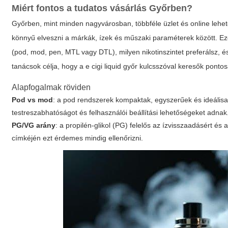
Miért fontos a tudatos vásárlás Győrben?
Győrben, mint minden nagyvárosban, többféle üzlet és online lehető
könnyű elveszni a márkák, ízek és műszaki paraméterek között. Ezé
(pod, mod, pen, MTL vagy DTL), milyen nikotinszintet preferálsz, 
tanácsok célja, hogy a
e cigi liquid győr
kulcsszóval keresők pontos
Alapfogalmak röviden
Pod vs mod
: a pod rendszerek kompaktak, egyszerűek és ideálisa
testreszabhatóságot és felhasználói beállítási lehetőségeket adnak
PG/VG arány
: a propilén-glikol (PG) felelős az ízvisszaadásért és
címkéjén ezt érdemes mindig ellenőrizni.