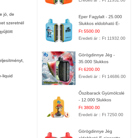
Eredeti ár：
Ft 11932.00
e jó, de
Eper Fagylalt - 25.000
ket szeretnél
Slukkos eldobható E-
cigaretta | Édes
Ft 5500.00
yűjtött
Desszert Íz
Eredeti ár：
Ft 11932.00
Görögdinnye Jég -
ljesítményt,
35.000 Slukkos
eldobható vape |
Ft 6200.00
IBVape Bar Frissítő
-liquid
Eredeti ár：
Ft 14686.00
Nyári Íz
Őszibarack Gyümölcslé
- 12.000 Slukkos
eldobható e-Cigaretta |
Ft 3800.00
Friss Gyümölcs Íz
Eredeti ár：
Ft 7250.00
Görögdinnye Jég