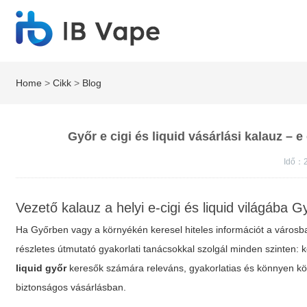
Home
>
Cikk
>
Blog
Győr e cigi és liquid vásárlási kalauz – e
Idő：2
Vezető kalauz a helyi e-cigi és liquid világába 
Ha Győrben vagy a környékén keresel hiteles információt a városban 
részletes útmutató gyakorlati tanácsokkal szolgál minden szinten: 
liquid győr
keresők számára releváns, gyakorlatias és könnyen köv
biztonságos vásárlásban.