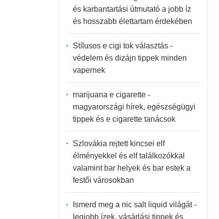
és karbantartási útmutató a jobb íz
és hosszabb élettartam érdekében
Stílusos e cigi tok választás -
védelem és dizájn tippek minden
vapernek
marijuana e cigarette -
magyarországi hírek, egészségügyi
tippek és e cigarette tanácsok
Szlovákia rejtett kincsei elf
élményekkel és elf találkozókkal
valamint bar helyek és bar estek a
festői városokban
Ismerd meg a nic salt liquid világát -
legjobb ízek, vásárlási tippek és