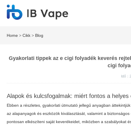
Home
>
Cikk
>
Blog
Gyakorlati tippek az e cigi folyadék keverés rej
cigi foly
Idő：2
Alapok és kulcsfogalmak: miért fontos a helyes 
Ebben a részletes, gyakorlati útmutató jellegű anyagban áttekintjü
az alapanyagok és eszközök kiválasztását, valamint a biztonságos 
pontosan elkészíteni saját keverékeidet, miközben a
szabályokat
és