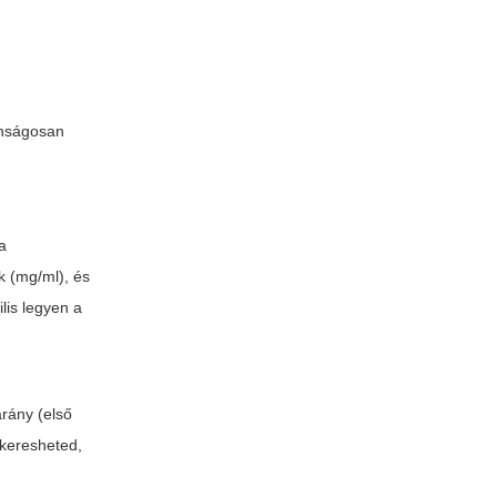
nságosan
a
k (mg/ml), és
ilis legyen a
rány (első
akeresheted,