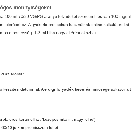
séges mennyiségeket
a 100 ml 70/30 VG/PG arányú folyadékot szeretnél, és van 100 mg/ml 
ml eléréséhez. A gyakorlatban sokan használnak online kalkulátorokat
ntos a pontosság: 1-2 ml hiba nagy eltérést okozhat.
ajd az aromát.
s készítési dátummal. A
e cigi folyadék keverés
minősége sokszor a 
ok, erős karamell íz', 'közepes nikotin, nagy felhő').
y 60/40 jó kompromisszum lehet.