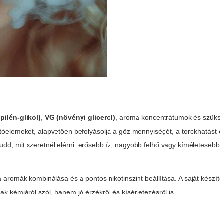
pilén-glikol)
,
VG (növényi glicerol)
, aroma koncentrátumok és szük
otóelemeket, alapvetően befolyásolja a gőz mennyiségét, a torokhatást 
dd, mit szeretnél elérni: erősebb íz, nagyobb felhő vagy kíméletesebb
 aromák kombinálása és a pontos nikotinszint beállítása. A saját kész
k kémiáról szól, hanem jó érzékről és kísérletezésről is.