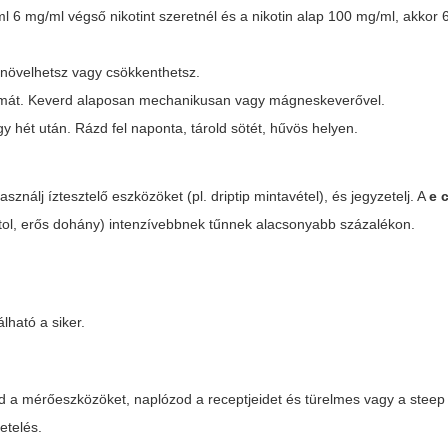
l 6 mg/ml végső nikotint szeretnél és a nikotin alap 100 mg/ml, akkor 6
b növelhetsz vagy csökkenthetsz.
z aromát. Keverd alaposan mechanikusan vagy mágneskeverővel.
hét után. Rázd fel naponta, tárold sötét, hűvös helyen.
nálj íztesztelő eszközöket (pl. driptip mintavétel), és jegyzetelj. A
e 
ntol, erős dohány) intenzívebbnek tűnnek alacsonyabb százalékon.
lható a siker.
d a mérőeszközöket, naplózod a receptjeidet és türelmes vagy a steep 
etelés.