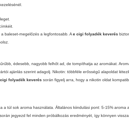
kezelésénél.
leget.
címkéit.
és a baleset-megelőzés a legfontosabb. A
e cigi folyadék keverés
bizto
olsz.
sűrűbb, édesebb, nagyobb felhőt ad, de tompíthatja az aromákat. Arom
tói ajánlás szerint adagolj. Nikotin: többféle erősségű alapoldat létezi
 cigi folyadék keverés
során figyelj arra, hogy a nikotin oldat kompatib
 a túl sok aroma használata. Általános kiindulási pont: 5-15% aroma a
során jegyezd fel minden próbálkozás eredményét, így könnyen vissz