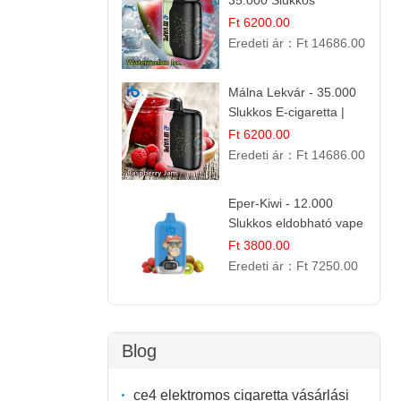
35.000 Slukkos
eldobható vape |
Ft 6200.00
IBVape Bar Frissítő
Eredeti ár：
Ft 14686.00
Nyári Íz
Málna Lekvár - 35.000
Slukkos E-cigaretta |
IBVape Bar Édes
Ft 6200.00
Gyümölcs Íz
Eredeti ár：
Ft 14686.00
Eper-Kiwi - 12.000
Slukkos eldobható vape
| Friss Gyümölcs
Ft 3800.00
Kombináció
Eredeti ár：
Ft 7250.00
Blog
ce4 elektromos cigaretta vásárlási