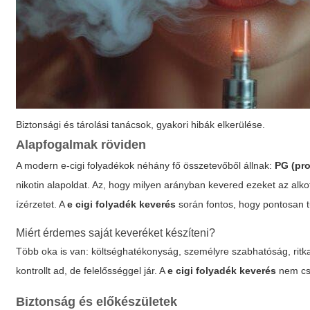
Biztonsági és tárolási tanácsok, gyakori hibák elkerülése.
Alapfogalmak röviden
A modern e-cigi folyadékok néhány fő összetevőből állnak:
PG (pro
nikotin alapoldat. Az, hogy milyen arányban kevered ezeket az alk
ízérzetet. A
e cigi folyadék keverés
során fontos, hogy pontosan tu
Miért érdemes saját keveréket készíteni?
Több oka is van: költséghatékonyság, személyre szabhatóság, ritka
kontrollt ad, de felelősséggel jár. A
e cigi folyadék keverés
nem csa
Biztonság és előkészületek