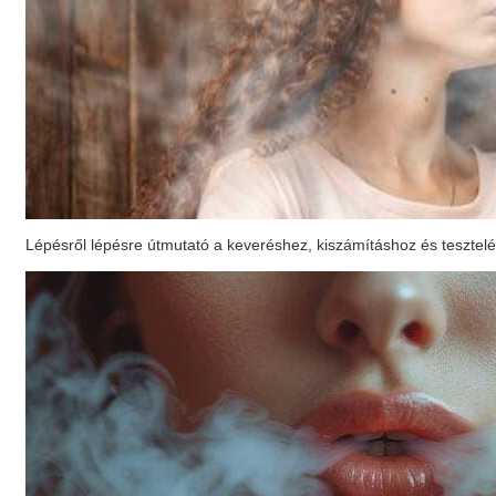
Lépésről lépésre útmutató a keveréshez, kiszámításhoz és tesztel