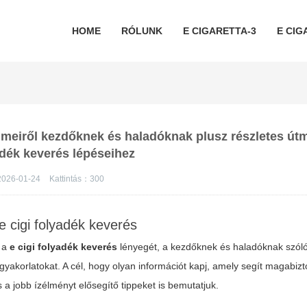
HOME
RÓLUNK
E CIGARETTA-3
E CIG
telmeiről kezdőknek és haladóknak plusz részletes út
adék keverés lépéseihez
026-01-24
Kattintás：
300
e cigi folyadék keverés
k a
e cigi folyadék keverés
lényegét, a kezdőknek és haladóknak szóló
gyakorlatokat. A cél, hogy olyan információt kapj, amely segít magabiz
 a jobb ízélményt elősegítő tippeket is bemutatjuk.