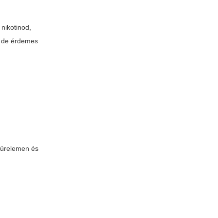
nikotinod,
, de érdemes
türelemen és