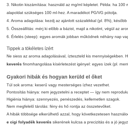
3. Nikotin kiszámítása: használd az mg/ml képletet. Példa: ha 100 m
alapoldat szükséges 100 ml-hez. A maradékot PG/VG pótolja.
4. Aroma adagolása: kezdj az ajánlott százalékkal (pl. 8%), későb
5. Összeállítás: mérj ki előbb a bázist, majd a nikotint, végül a
6. Érlelés (steep): egyes aromák jobban működnek néhány nap vagy 
Tippek a tökéletes ízért
Ne siess az aroma adagolásával, ízteszteld kis mennyiségekben. Hasz
keverés
finomhangolása kísérletezést igényel: egyes ízek (pl. me
Gyakori hibák és hogyan kerüld el őket
Túl sok aroma: keserű vagy mesterséges ízhez vezethet.
Pontosítás hiánya: nem jegyzetelni a receptet — így nem reproduká
Higiénia hiánya: szennyezés, penészedés, kellemetlen szagok.
Nem megfelelő tárolás: fény és hő rontja az összetevőket.
A hibák többsége elkerülhető azzal, hogy következetesen használo
e cigi folyadék keverés
sikerének kulcsa a precizitás és a jó jegyz