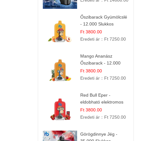
Eredeti ár：
Ft 14686.00
Őszibarack Gyümölcslé
- 12.000 Slukkos
eldobható e-Cigaretta |
Ft 3800.00
Friss Gyümölcs Íz
Eredeti ár：
Ft 7250.00
Mango Ananász
Őszibarack - 12.000
Slukkos eldobható e-
Ft 3800.00
Cigaretta
Eredeti ár：
Ft 7250.00
Red Bull Eper -
eldobható elektromos
cigi | Energizáló
Ft 3800.00
Gyümölcs Íz
Eredeti ár：
Ft 7250.00
Görögdinnye Jég -