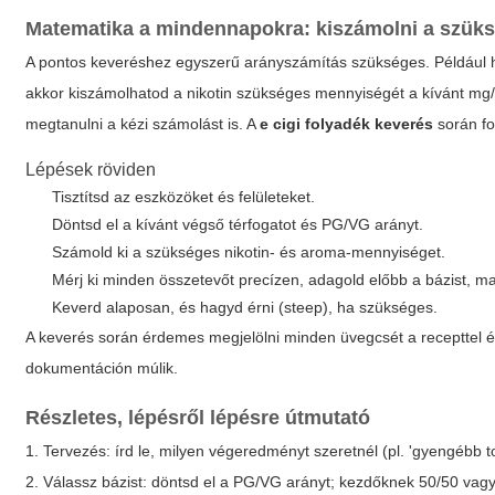
Matematika a mindennapokra: kiszámolni a szük
A pontos keveréshez egyszerű arányszámítás szükséges. Például h
akkor kiszámolhatod a nikotin szükséges mennyiségét a kívánt mg/
megtanulni a kézi számolást is. A
e cigi folyadék keverés
során fo
Lépések röviden
Tisztítsd az eszközöket és felületeket.
Döntsd el a kívánt végső térfogatot és PG/VG arányt.
Számold ki a szükséges nikotin- és aroma-mennyiséget.
Mérj ki minden összetevőt precízen, adagold előbb a bázist, m
Keverd alaposan, és hagyd érni (steep), ha szükséges.
A keverés során érdemes megjelölni minden üvegcsét a recepttel é
dokumentáción múlik.
Részletes, lépésről lépésre útmutató
1. Tervezés: írd le, milyen végeredményt szeretnél (pl. 'gyengébb tor
2. Válassz bázist: döntsd el a PG/VG arányt; kezdőknek 50/50 vag