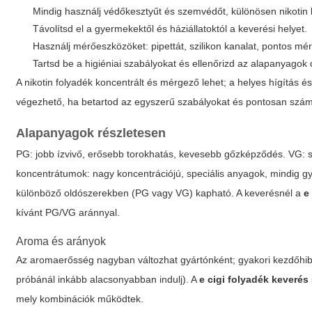
Mindig használj védőkesztyűt és szemvédőt, különösen nikotin 
Távolítsd el a gyermekektől és háziállatoktól a keverési helyet.
Használj mérőeszközöket: pipettát, szilikon kanalat, pontos mér
Tartsd be a higiéniai szabályokat és ellenőrizd az alapanyagok 
A nikotin folyadék koncentrált és mérgező lehet; a helyes hígítás 
végezhető, ha betartod az egyszerű szabályokat és pontosan szám
Alapanyagok részletesen
PG
: jobb ízvivő, erősebb torokhatás, kevesebb gőzképződés.
VG
: 
koncentrátumok: nagy koncentrációjú, speciális anyagok, mindig gyár
különböző oldószerekben (PG vagy VG) kapható. A keverésnél a
e
kívánt PG/VG aránnyal.
Aroma és arányok
Az aromaerősség nagyban változhat gyártónként; gyakori kezdőhiba
próbánál inkább alacsonyabban indulj). A
e cigi folyadék keverés
mely kombinációk működtek.