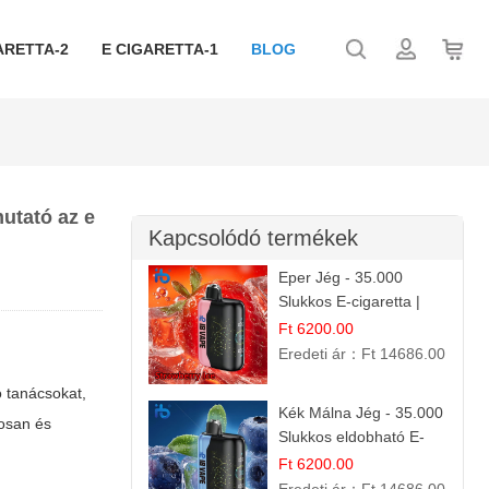
ARETTA-2
E CIGARETTA-1
BLOG
mutató az e
Kapcsolódó termékek
Eper Jég - 35.000
Slukkos E-cigaretta |
IBVape Bar
Ft 6200.00
Eredeti ár：
Ft 14686.00
 tanácsokat,
Kék Málna Jég - 35.000
tosan és
Slukkos eldobható E-
cigaretta | Frissítő
Ft 6200.00
Ízélmény