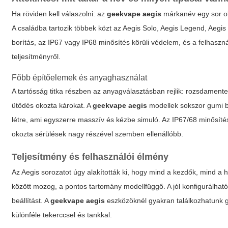
Ha röviden kell válaszolni: az
geekvape aegis
márkanév egy sor oly
A családba tartozik többek közt az Aegis Solo, Aegis Legend, Aegis
borítás, az IP67 vagy IP68 minősítés körüli védelem, és a felhasz
teljesítményről.
Főbb építőelemek és anyaghasználat
A tartósság titka részben az anyagválasztásban rejlik: rozsdamentes 
ütődés okozta károkat. A
geekvape aegis
modellek sokszor gumi b
létre, ami egyszerre masszív és kézbe simuló. Az IP67/68 minősítés va
okozta sérülések nagy részével szemben ellenállóbb.
Teljesítmény és felhasználói élmény
Az Aegis sorozatot úgy alakították ki, hogy mind a kezdők, mind a 
között mozog, a pontos tartomány modellfüggő. A jól konfigurálható
beállítást. A
geekvape aegis
eszközöknél gyakran találkozhatunk gyo
különféle tekerccsel és tankkal.