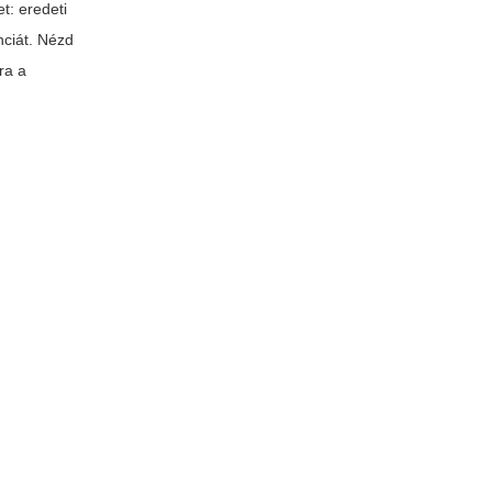
t: eredeti
nciát. Nézd
ra a