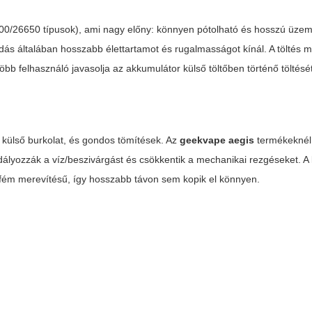
00/26650 típusok), ami nagy előny: könnyen pótolható és hosszú üzemid
dás általában hosszabb élettartamot és rugalmasságot kínál. A töltés 
öbb felhasználó javasolja az akkumulátor külső töltőben történő töltésé
elő külső burkolat, és gondos tömítések. Az
geekvape aegis
termékeknél
lyozzák a víz/beszivárgást és csökkentik a mechanikai rezgéseket. A 
n fém merevítésű, így hosszabb távon sem kopik el könnyen.