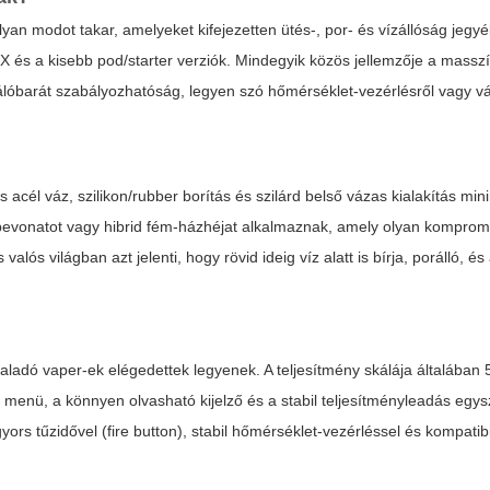
an modot takar, amelyeket kifejezetten ütés-, por- és vízállóság jegyé
 X és a kisebb pod/starter verziók. Mindegyik közös jellemzője a masszí
nálóbarát szabályozhatóság, legyen szó hőmérséklet-vezérlésről vagy v
acél váz, szilikon/rubber borítás és szilárd belső vázas kialakítás mini
evonatot vagy hibrid fém-házhéjat alkalmaznak, amely olyan kompro
lós világban azt jelenti, hogy rövid ideig víz alatt is bírja, porálló, é
haladó vaper-ek elégedettek legyenek. A teljesítmény skálája általában
 menü, a könnyen olvasható kijelző és a stabil teljesítményleadás egys
rs tűzidővel (fire button), stabil hőmérséklet-vezérléssel és kompatibi