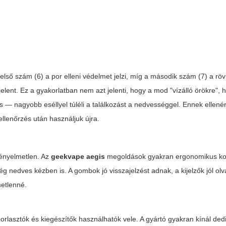
első szám (6) a por elleni védelmet jelzi, míg a második szám (7) a rövi
elent. Ez a gyakorlatban nem azt jelenti, hogy a mod "vízálló örökre", 
 — nagyobb eséllyel túléli a találkozást a nedvességgel. Ennek ellené
ellenőrzés után használjuk újra.
kényelmetlen. Az
geekvape aegis
megoldások gyakran ergonomikus ko
g nedves kézben is. A gombok jó visszajelzést adnak, a kijelzők jól ol
metlenné.
orlasztók és kiegészítők használhatók vele. A gyártó gyakran kínál dedi