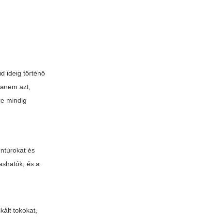
d ideig történő
hanem azt,
re mindig
ntúrokat és
vashatók, és a
kált tokokat,