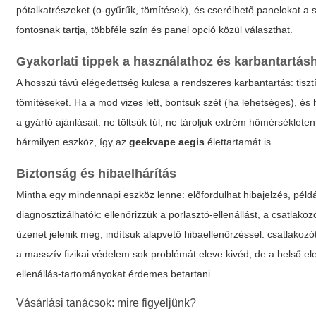
pótalkatrészeket (o-gyűrűk, tömítések), és cserélhető panelokat a
fontosnak tartja, többféle szín és panel opció közül választhat.
Gyakorlati tippek a használathoz és karbantartás
A hosszú távú elégedettség kulcsa a rendszeres karbantartás: tisztí
tömítéseket. Ha a mod vizes lett, bontsuk szét (ha lehetséges), és 
a gyártó ajánlásait: ne töltsük túl, ne tároljuk extrém hőmérsékle
bármilyen eszköz, így az
geekvape aegis
élettartamát is.
Biztonság és hibaelhárítás
Mintha egy mindennapi eszköz lenne: előfordulhat hibajelzés, péld
diagnosztizálhatók: ellenőrizzük a porlasztó-ellenállást, a csatlako
üzenet jelenik meg, indítsuk alapvető hibaellenőrzéssel: csatlakozót
a masszív fizikai védelem sok problémát eleve kivéd, de a belső elek
ellenállás-tartományokat érdemes betartani.
Vásárlási tanácsok: mire figyeljünk?