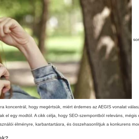
sor
 arra koncentrál, hogy megértsük, miért érdemes az
AEGIS
vonalat válas
rnak el egy modtól. A cikk célja, hogy SEO-szempontból releváns, mégi
használói élményre, karbantartásra, és összehasonlítjuk a konkurens mod
nak?