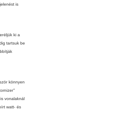
elenést is
réljük ki a
dig tartsuk be
bbítják
bször könnyen
atomizer"
gis vonalaknál
írt watt- és