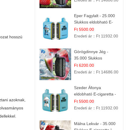
Eredeti ár：
Ft 14686.00
Eper Fagylalt - 25.000
Slukkos eldobható E-
cigaretta | Édes
Ft 5500.00
Desszert Íz
Eredeti ár：
Ft 11932.00
ozat hosszú
Görögdinnye Jég -
35.000 Slukkos
eldobható vape |
Ft 6200.00
IBVape Bar Frissítő
Eredeti ár：
Ft 14686.00
Nyári Íz
Szeder Áfonya
eldobható E-cigaretta -
ztani azoknak,
25.000 Slukk | Prémium
Ft 5500.00
Gyümölcs Íz
s olvasmányos
Eredeti ár：
Ft 11932.00
ellekkel.
Málna Lekvár - 35.000