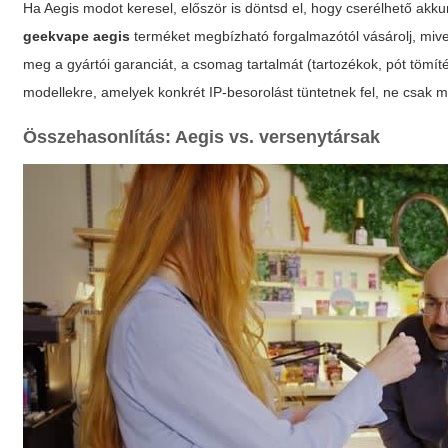
Ha Aegis modot keresel, először is döntsd el, hogy cserélhető akkum
geekvape aegis
terméket megbízható forgalmazótól vásárolj, miv
meg a gyártói garanciát, a csomag tartalmát (tartozékok, pót tömíté
modellekre, amelyek konkrét IP-besorolást tüntetnek fel, ne csak 
Összehasonlítás: Aegis vs. versenytársak