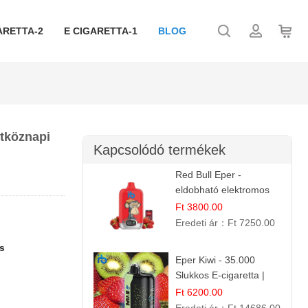
ARETTA-2
E CIGARETTA-1
BLOG
étköznapi
Kapcsolódó termékek
Red Bull Eper -
eldobható elektromos
cigi | Energizáló
Ft 3800.00
Gyümölcs Íz
Eredeti ár：
Ft 7250.00
s
Eper Kiwi - 35.000
Slukkos E-cigaretta |
IBVape Bar Friss
Ft 6200.00
Gyümölcs Ízek