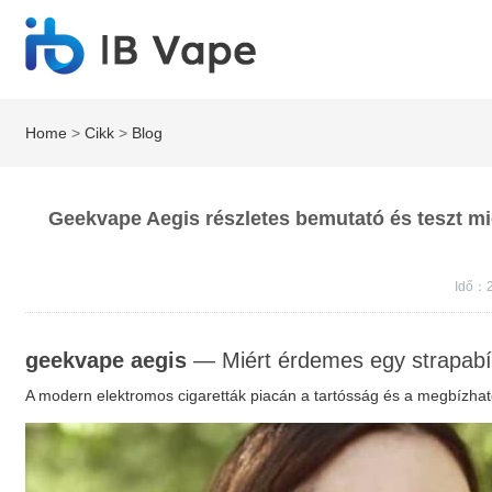
Home
>
Cikk
>
Blog
Geekvape Aegis részletes bemutató és teszt mi
Idő：2
geekvape aegis
— Miért érdemes egy strapabí
A modern elektromos cigaretták piacán a tartósság és a megbízha