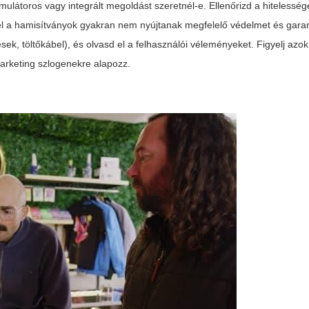
ulátoros vagy integrált megoldást szeretnél-e. Ellenőrizd a hitelessége
el a hamisítványok gyakran nem nyújtanak megfelelő védelmet és gara
sek, töltőkábel), és olvasd el a felhasználói véleményeket. Figyelj azok
marketing szlogenekre alapozz.