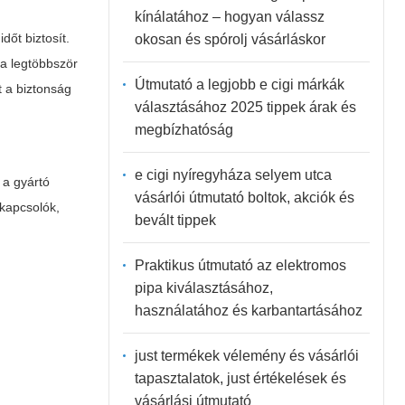
kínálatához – hogyan válassz
őt biztosít.
okosan és spórolj vásárláskor
ma legtöbbször
Útmutató a legjobb e cigi márkák
t a biztonság
választásához 2025 tippek árak és
megbízhatóság
e cigi nyíregyháza selyem utca
 a gyártó
vásárlói útmutató boltok, akciók és
kapcsolók,
bevált tippek
Praktikus útmutató az elektromos
pipa kiválasztásához,
használatához és karbantartásához
just termékek vélemény és vásárlói
tapasztalatok, just értékelések és
vásárlási útmutató