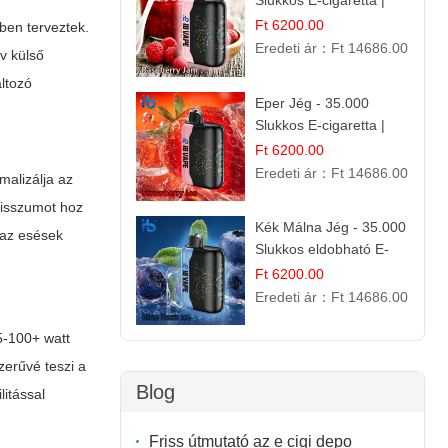
Slukkos E-cigaretta |
IBVape Bar Édes
Ft 6200.00
ben terveztek.
Gyümölcs Íz
Eredeti ár：
Ft 14686.00
v külső
áltozó
Eper Jég - 35.000
Slukkos E-cigaretta |
IBVape Bar
Ft 6200.00
Eredeti ár：
Ft 14686.00
malizálja az
misszumot hoz
Kék Málna Jég - 35.000
s az esések
Slukkos eldobható E-
cigaretta | Frissítő
Ft 6200.00
Ízélmény
Eredeti ár：
Ft 14686.00
 5-100+ watt
zerűvé teszi a
Blog
litással
Friss útmutató az e cigi depo