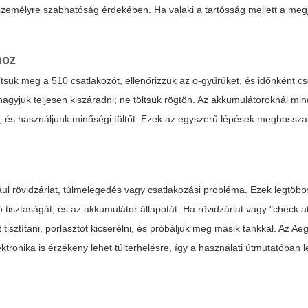
 személyre szabhatóság érdekében. Ha valaki a tartósság mellett a megj
hoz
tsuk meg a 510 csatlakozót, ellenőrizzük az o-gyűrűket, és időnként cse
hagyjuk teljesen kiszáradni; ne töltsük rögtön. Az akkumulátoroknál min
ten, és használjunk minőségi töltőt. Ezek az egyszerű lépések meghossza
ául rövidzárlat, túlmelegedés vagy csatlakozási probléma. Ezek legtöb
zó tisztaságát, és az akkumulátor állapotát. Ha rövidzárlat vagy "check 
 tisztítani, porlasztót kicserélni, és próbáljuk meg másik tankkal. Az Ae
tronika is érzékeny lehet túlterhelésre, így a használati útmutatóban le