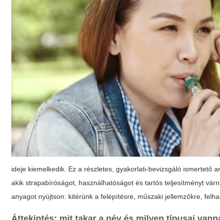
ideje kiemelkedik. Ez a részletes, gyakorlati-bevizsgáló ismertető
akik strapabíróságot, használhatóságot és tartós teljesítményt vá
anyagot nyújtson: kitérünk a felépítésre, műszaki jellemzőkre, fel
Áttekintés: mit takar a név és milyen típusai van