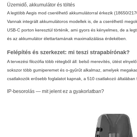
Üzemidő, akkumulátor és töltés
A legtöbb Aegis mod cserélhető akkumulátorral érkezik (18650/217
Vannak integrált akkumulátoros modellek is, de a cserélhető megol
USB-C porton keresztül történik, ami gyors és kényelmes, de a legt
és az akkumulátor élettartamának maximalizálása érdekében.
Felépítés és szerkezet: mi teszi strapabírónak?
A tervezési filozófia több rétegből áll: belső merevítés, ütést elny
sokszor több gumiperemet és o-gyűrűt alkalmaz, amelyek megakadá
csatlakozók erősebb foglalatot kapnak, a 510 csatlakozó általába
IP-besorolás — mit jelent ez a gyakorlatban?