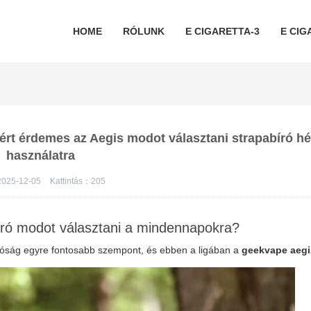
HOME
RÓLUNK
E CIGARETTA-3
E CIG
ért érdemes az Aegis modot választani strapabíró h
használatra
025-12-05
Kattintás：
205
ró modot választani a mindennapokra?
tóság egyre fontosabb szempont, és ebben a ligában a
geekvape aegi